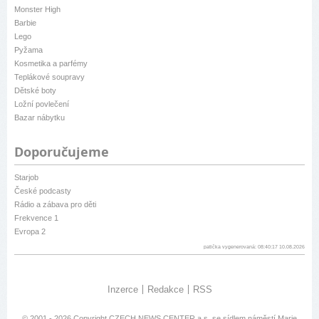
Monster High
Barbie
Lego
Pyžama
Kosmetika a parfémy
Teplákové soupravy
Dětské boty
Ložní povlečení
Bazar nábytku
Doporučujeme
Starjob
České podcasty
Rádio a zábava pro děti
Frekvence 1
Evropa 2
patička vygenerovaná: 08:40:17 10.08.2026
Inzerce
Redakce
RSS
© 2001 - 2026 Copyright
CZECH NEWS CENTER a.s.
se sídlem náměstí Marie