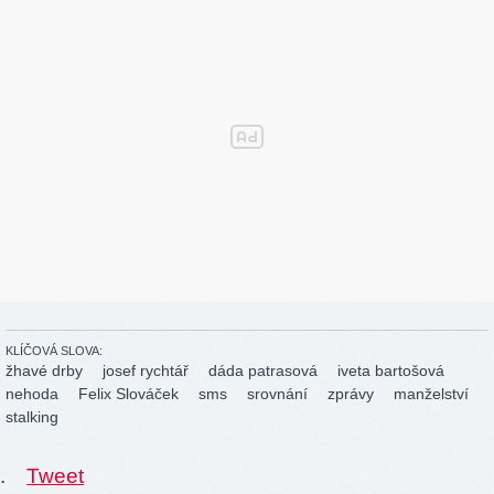
KLÍČOVÁ SLOVA:
žhavé drby
josef rychtář
dáda patrasová
iveta bartošová
nehoda
Felix Slováček
sms
srovnání
zprávy
manželství
stalking
.
Tweet