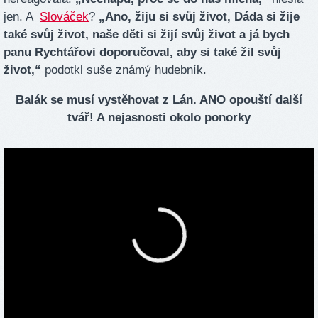
jen. A
Slováček
?
„Ano, žiju si svůj život, Dáda si žije
také svůj život, naše děti si žijí svůj život a já bych
panu Rychtářovi doporučoval, aby si také žil svůj
život,“
podotkl suše známý hudebník.
Balák se musí vystěhovat z Lán. ANO opouští další
tvář! A nejasnosti okolo ponorky