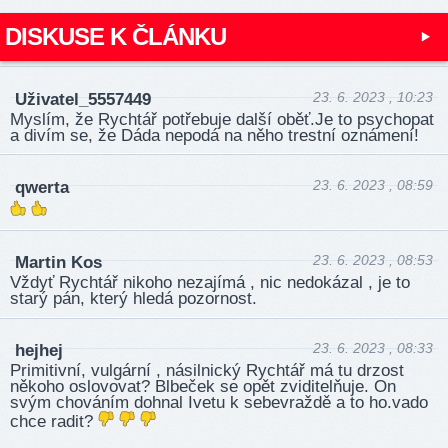
DISKUSE K ČLÁNKU
23. 6. 2023 , 10:23
Uživatel_5557449
Myslím, že Rychtář potřebuje další oběť.Je to psychopat
a divím se, že Dáda nepodá na něho trestní oznámení!
23. 6. 2023 , 08:59
qwerta
23. 6. 2023 , 08:53
Martin Kos
Vždyť Rychtář nikoho nezajímá , nic nedokázal , je to
starý pán, který hledá pozornost.
23. 6. 2023 , 08:33
hejhej
Primitivní, vulgární , násilnický Rychtář má tu drzost
někoho oslovovat? Blbeček se opět zviditelňuje. On
svým chováním dohnal Ivetu k sebevraždě a to ho.vado
chce radit?