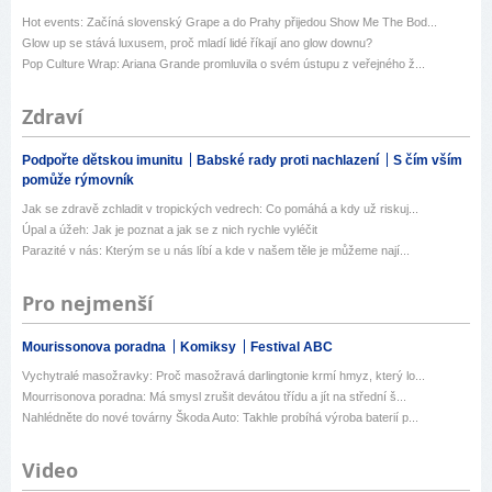
Hot events: Začíná slovenský Grape a do Prahy přijedou Show Me The Bod...
Glow up se stává luxusem, proč mladí lidé říkají ano glow downu?
Pop Culture Wrap: Ariana Grande promluvila o svém ústupu z veřejného ž...
Zdraví
Podpořte dětskou imunitu
Babské rady proti nachlazení
S čím vším
pomůže rýmovník
Jak se zdravě zchladit v tropických vedrech: Co pomáhá a kdy už riskuj...
Úpal a úžeh: Jak je poznat a jak se z nich rychle vyléčit
Parazité v nás: Kterým se u nás líbí a kde v našem těle je můžeme nají...
Pro nejmenší
Mourissonova poradna
Komiksy
Festival ABC
Vychytralé masožravky: Proč masožravá darlingtonie krmí hmyz, který lo...
Mourrisonova poradna: Má smysl zrušit devátou třídu a jít na střední š...
Nahlédněte do nové továrny Škoda Auto: Takhle probíhá výroba baterií p...
Video