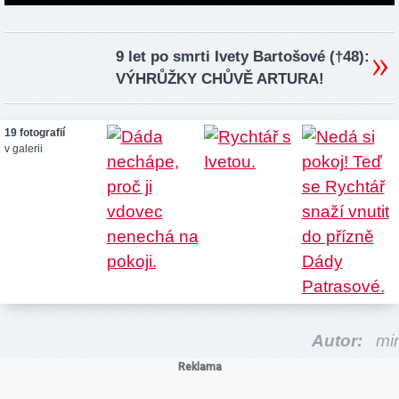
9 let po smrti Ivety Bartošové (†48):
VÝHRŮŽKY CHŮVĚ ARTURA!
19 fotografií
v galerii
Autor:
mir