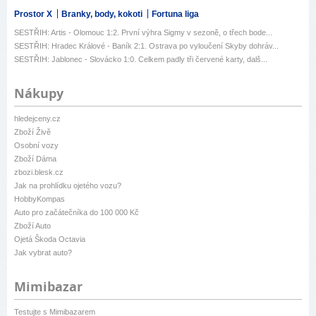
Prostor X
Branky, body, kokoti
Fortuna liga
SESTŘIH: Artis - Olomouc 1:2. První výhra Sigmy v sezoně, o třech bode...
SESTŘIH: Hradec Králové - Baník 2:1. Ostrava po vyloučení Skyby dohráv...
SESTŘIH: Jablonec - Slovácko 1:0. Celkem padly tři červené karty, dalš...
Nákupy
hledejceny.cz
Zboží Živě
Osobní vozy
Zboží Dáma
zbozi.blesk.cz
Jak na prohlídku ojetého vozu?
HobbyKompas
Auto pro začátečníka do 100 000 Kč
Zboží Auto
Ojetá Škoda Octavia
Jak vybrat auto?
Mimibazar
Testujte s Mimibazarem