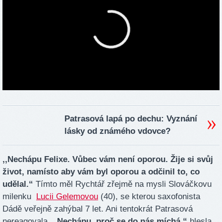
Patrasová lapá po dechu: Vyznání
lásky od známého vdovce?
‚‚Nechápu Felixe. Vůbec vám není oporou. Žije si svůj
život, namísto aby vám byl oporou a odčinil to, co
udělal.“
Tímto měl Rychtář zřejmě na mysli Slováčkovu
milenku
Lucii Gelemovou
(40), se kterou saxofonista
Dádě veřejně zahýbal 7 let. Ani tentokrát Patrasová
nereagovala.
„Nechápu, proč se do nás míchá,“
hlesla