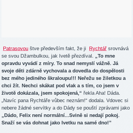
Patrasovou
štve především fakt, že ji
Rychtář
srovnává
se svou Džambulkou, jak Ivetě přezdíval.
„To mne
opravdu vyvádí z míry. To snad nemyslí vážně. Já
svoje děti zdárně vychovala a dovedla do dospělosti
bez mého jediného škraloupu!!! Neřežu se žiletkou a
chci žít. Nechci skákat pod vlak a s tím, co jsem v
životě dokázala, jsem spokojená,“
řekla Aha! Dáda.
„Navíc pana Rychtáře vůbec neznám!“ dodala. Vdovec si
nebere žádné servítky a do Dády se pouští zprávami jako
„Dádo, Felix není normální...Svině si nedají pokoj.
Snaží se vás dohnat jako Ivetku na samé dno!”