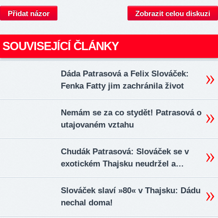
Přidat názor
Zobrazit celou diskuzi
SOUVISEJÍCÍ ČLÁNKY
Dáda Patrasová a Felix Slováček:
Fenka Fatty jim zachránila život
Nemám se za co stydět! Patrasová o
utajovaném vztahu
Chudák Patrasová: Slováček se v
exotickém Thajsku neudržel a…
Slováček slaví »80« v Thajsku: Dádu
nechal doma!