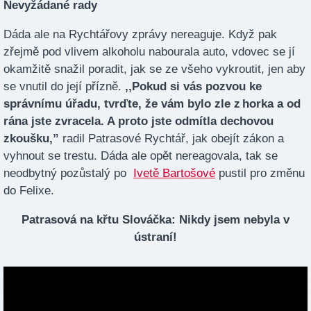
Nevyžádané rady
Dáda ale na Rychtářovy zprávy nereaguje. Když pak
zřejmě pod vlivem alkoholu nabourala auto, vdovec se jí
okamžitě snažil poradit, jak se ze všeho vykroutit, jen aby
se vnutil do její přízně.
‚‚Pokud si vás pozvou ke
správnímu úřadu, tvrďte, že vám bylo zle z horka a od
rána jste zvracela. A proto jste odmítla dechovou
zkoušku,”
radil Patrasové Rychtář, jak obejít zákon a
vyhnout se trestu. Dáda ale opět nereagovala, tak se
neodbytný pozůstalý po
Ivetě Bartošové
pustil pro změnu
do Felixe.
Patrasová na křtu Slováčka: Nikdy jsem nebyla v
ústraní!