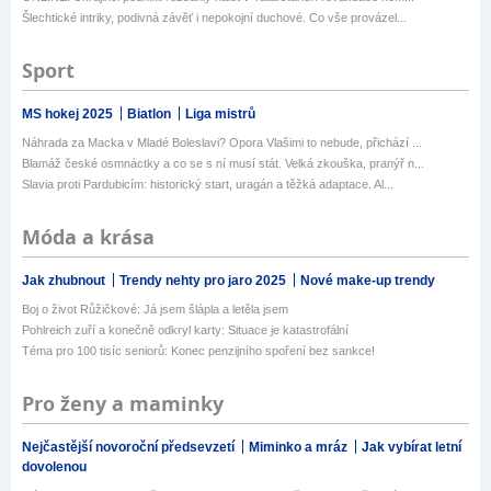
Šlechtické intriky, podivná závěť i nepokojní duchové. Co vše provázel...
Sport
MS hokej 2025
Biatlon
Liga mistrů
Náhrada za Macka v Mladé Boleslavi? Opora Vlašimi to nebude, přichází ...
Blamáž české osmnáctky a co se s ní musí stát. Velká zkouška, pranýř n...
Slavia proti Pardubicím: historický start, uragán a těžká adaptace. Al...
Móda a krása
Jak zhubnout
Trendy nehty pro jaro 2025
Nové make-up trendy
Boj o život Růžičkové: Já jsem šlápla a letěla jsem
Pohlreich zuří a konečně odkryl karty: Situace je katastrofální
Téma pro 100 tisíc seniorů: Konec penzijního spoření bez sankce!
Pro ženy a maminky
Nejčastější novoroční předsevzetí
Miminko a mráz
Jak vybírat letní
dovolenou