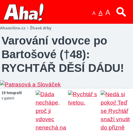
A
A
A
Ahaonline.cz
Žhavé drby
Varování vdovce po
Bartošové (†48):
RYCHTÁŘ DĚSÍ DÁDU!
19 fotografií
v galerii