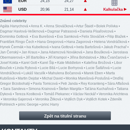
EUR
24,15
24,27
USD
20,96
21,14
Kalkulačka
Známé celebrity
Agáta Hanychová
•
Anna K.
•
Anna Slováčková
•
Artur Štaidl
•
Bolek Polívka
•
Dagmar Havlová-Veškrnová
•
Dagmar Patrasová
•
Daniela Písařovicová
•
Dominika Gottová
•
Eva Burešová
•
Eva Samková
•
Felix Slováček
•
Filip Blažek
•
František Ringo Čech
•
Hana Gregorová
•
Hana Zagorová
•
Helena Vondráčková
•
Hynek Čermák
•
Iva Kubelková
•
Ivana Gottová
•
Iveta Bartošová
•
Jakub Prachař
•
Jan Čenský
•
Jan Kraus
•
Jana Adamcová Nováková
•
Jana Boušková
•
Jaroslava
Obermaierová
•
Jiří Bartoška
•
Jiří Krampol
•
Jiřina Bohdalová
•
Jitka Čvančarová
•
Josef Kokta
•
Karel Gott
•
Karel Šíp
•
Kate Middleton
•
Kateřina Brožová
•
Libor
Bouček
•
Linda Rybová
•
Lucie Bílá
•
Lucie Borhyová
•
Lucie Šafářová
•
Lucie
Vondráčková
•
Lukáš Vaculík
•
Mahulena Bočanová
•
Marek Eben
•
Marta
Kubišová
•
Martin Dejdar
•
Michal David
•
Monika Marešová-Poslušná
•
Ondřej
Gregor Brzobohatý
•
Pavla Tomicová
•
Petr Janda
•
Rey Koranteng
•
Sára Affašová
•
Sara Sandeva
•
Simona Krainová
•
Štefan Margita
•
Taťána Kuchařová
•
Tatiana
Dyková
•
Tereza Kostková
•
Tomáš Plekanec
•
Václav Neckář
•
Veronika Arichteva
•
Veronika Gajerová
•
Veronika Žilková
•
Vojtěch Dyk
•
Vojtěch Kotek
•
Zdeněk
Pohlreich
•
princ George
•
princ Harry
Zpět na titulní stranu