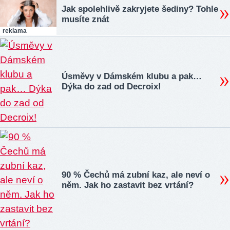
Jak spolehlivě zakryjete šediny? Tohle
musíte znát
reklama
Úsměvy v Dámském klubu a pak…
Dýka do zad od Decroix!
90 % Čechů má zubní kaz, ale neví o
něm. Jak ho zastavit bez vrtání?