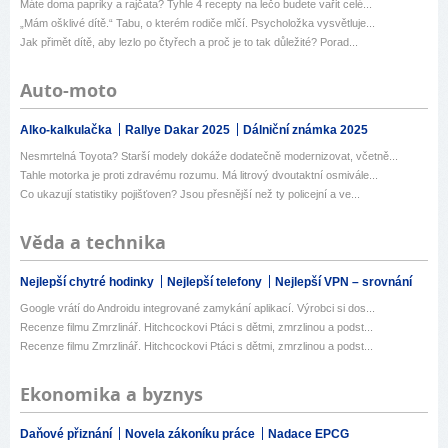
Máte doma papriky a rajčata? Tyhle 4 recepty na lečo budete vařit celé...
„Mám ošklivé dítě.“ Tabu, o kterém rodiče mlčí. Psycholožka vysvětluje...
Jak přimět dítě, aby lezlo po čtyřech a proč je to tak důležité? Porad...
Auto-moto
Alko-kalkulačka
Rallye Dakar 2025
Dálniční známka 2025
Nesmrtelná Toyota? Starší modely dokáže dodatečně modernizovat, včetně...
Tahle motorka je proti zdravému rozumu. Má litrový dvoutaktní osmivále...
Co ukazují statistiky pojišťoven? Jsou přesnější než ty policejní a ve...
Věda a technika
Nejlepší chytré hodinky
Nejlepší telefony
Nejlepší VPN – srovnání
Google vrátí do Androidu integrované zamykání aplikací. Výrobci si dos...
Recenze filmu Zmrzlinář. Hitchcockovi Ptáci s dětmi, zmrzlinou a podst...
Recenze filmu Zmrzlinář. Hitchcockovi Ptáci s dětmi, zmrzlinou a podst...
Ekonomika a byznys
Daňové přiznání
Novela zákoníku práce
Nadace EPCG