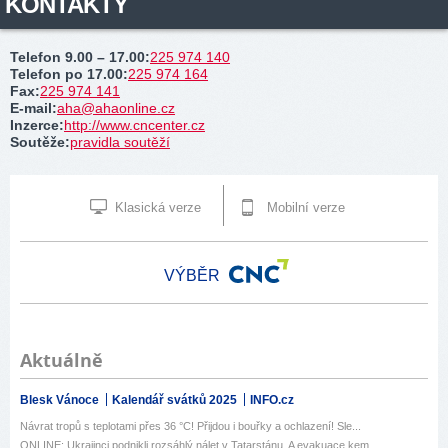
KONTAKTY
Telefon 9.00 – 17.00
:
225 974 140
Telefon po 17.00
:
225 974 164
Fax
:
225 974 141
E-mail
:
aha@ahaonline.cz
Inzerce
:
http://www.cncenter.cz
Soutěže
:
pravidla soutěží
Klasická verze
Mobilní verze
VÝBĚR
Aktuálně
Blesk Vánoce
Kalendář svátků 2025
INFO.cz
Návrat tropů s teplotami přes 36 °C! Přijdou i bouřky a ochlazení! Sle...
ONLINE: Ukrajinci podnikli rozsáhlý nálet v Tatarstánu. A evakuace kem...