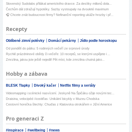
Slovenský Sudolabs přilákal amerického dravce. Za desítky milionů dola...
Čechům dál zdražují hypotéky. Sazby vystoupaly na dvouleté maximum
🎧 Chcete znát budoucnost firmy? Nefinanční reporting ukáže hrozby i př...
Recepty
Oblíbené zimní polévky
Domácí pekárny
Jídlo podle horoskopu
Od pondělí do pátku: 5 rodinných večeří ze srpnové úrody
Rychlé prázdninové obědy či večeře: 10 receptů, se kterými uspějete i ...
Zmrzlina, jakou jste ještě nejedli! Pět míst, kde zmrzlina chutná jako...
Hobby a zábava
BLESK Tlapky
Divoký kačer
Netflix filmy a seriály
Videomapping i scénické nasvícení. Jeskyně Na Špičáku ožije novými tec...
Draisina, velocipéd i kostitřas: Unikátní bicykly v Muzeu Chodska
Cestovní horečka šlechty: Chuďas z Klatovska otrokářem v Jižní Americe
Pro generaci Z
#inspirace
#wellbeing
#news