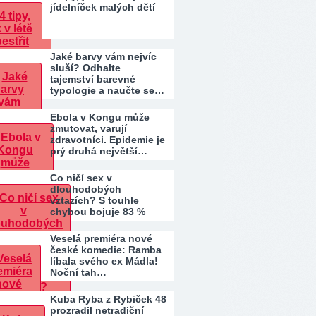
jídelníček malých dětí
Jaké barvy vám nejvíc
sluší? Odhalte
tajemství barevné
typologie a naučte se…
Ebola v Kongu může
zmutovat, varují
zdravotníci. Epidemie je
prý druhá největší…
Co ničí sex v
dlouhodobých
vztazích? S touhle
chybou bojuje 83 %
párů. Patříte…
Veselá premiéra nové
české komedie: Ramba
líbala svého ex Mádla!
Noční tah…
Kuba Ryba z Rybiček 48
prozradil netradiční