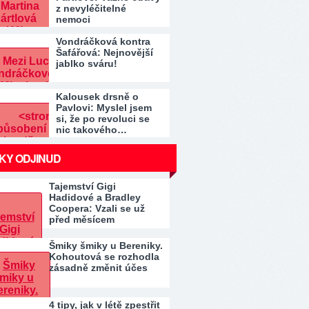
z nevyléčitelné
nemoci
Vondráčková kontra
Šafářová: Nejnovější
jablko sváru!
Kalousek drsně o
Pavlovi: Myslel jsem
si, že po revoluci se
nic takového…
KY ODJINUD
Tajemství Gigi
Hadidové a Bradley
Coopera: Vzali se už
před měsícem
Šmiky šmiky u Bereniky.
Kohoutová se rozhodla
zásadně změnit účes
4 tipy, jak v létě zpestřit