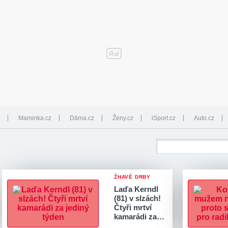
Maminka.cz
Dáma.cz
Ženy.cz
iSport.cz
Auto.cz
ŽHAVÉ DRBY
Laďa Kerndl
(81) v slzách!
Čtyři mrtví
kamarádi za…