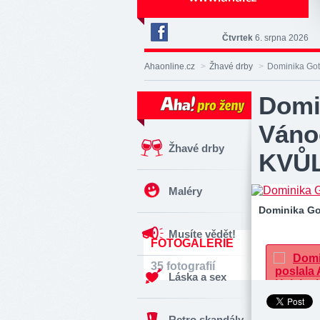
Čtvrtek
6. srpna 2026
Deník
Aha!
Ahaonline.cz
>
Žhavé drby
>
Dominika Go
na
Facebooku
Domi
Váno
Žhavé drby
KVŮL
Maléry
Dominika G
Musíte vědět!
FOTOGALERIE
35 fotografií
Láska a sex
Retro skandály