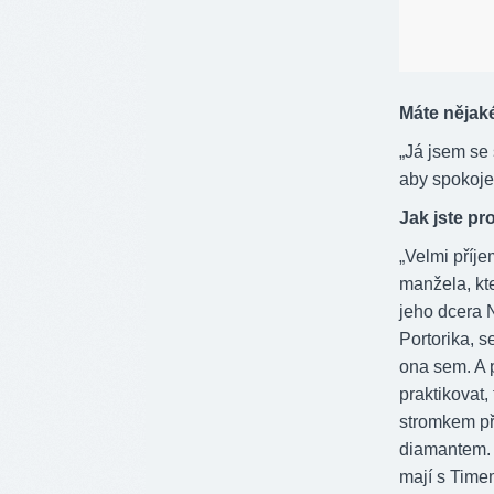
Máte nějaké
„Já jsem se
aby spokojen
Jak jste pr
„Velmi příj
manžela, kte
jeho dcera N
Portorika, s
ona sem. A 
praktikovat,
stromkem př
diamantem. U
mají s Timem