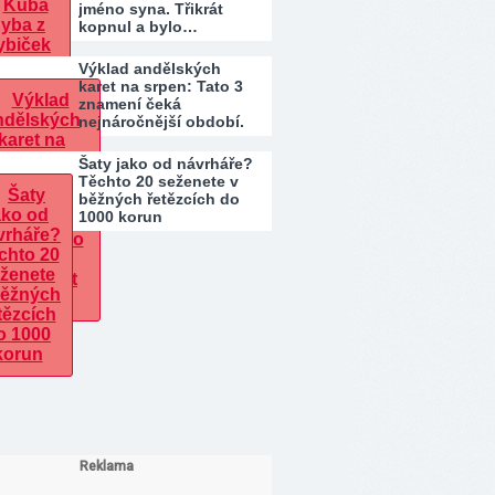
jméno syna. Třikrát
kopnul a bylo…
Výklad andělských
karet na srpen: Tato 3
znamení čeká
nejnáročnější období.
Kdo…
Šaty jako od návrháře?
Těchto 20 seženete v
běžných řetězcích do
1000 korun