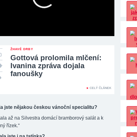
ŽHAVÉ DRBY
Gottová prolomila mlčení:
Ivanina zpráva dojala
fanoušky
CELÝ ČLÁNEK
a jste nějakou českou vánoční specialitu?
lala až na Silvestra domácí bramborový salát a k
ý řízek.“
a jste i na tatínka?