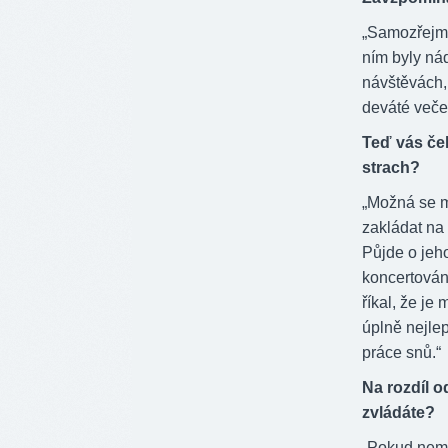
„Samozřejmě
ním byly ná
návštěvách,
deváté večer
Teď vás ček
strach?
„Možná se m
zakládat na 
Půjde o jeh
koncertován
říkal, že je
úplně nejlep
práce snů.“
Na rozdíl o
zvládáte?
„Pokud nemu