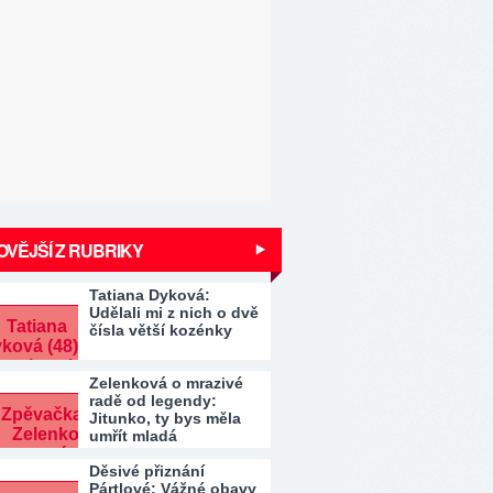
VĚJŠÍ Z RUBRIKY
Tatiana Dyková:
Udělali mi z nich o dvě
čísla větší kozénky
Zelenková o mrazivé
radě od legendy:
Jitunko, ty bys měla
umřít mladá
Děsivé přiznání
Pártlové: Vážné obavy