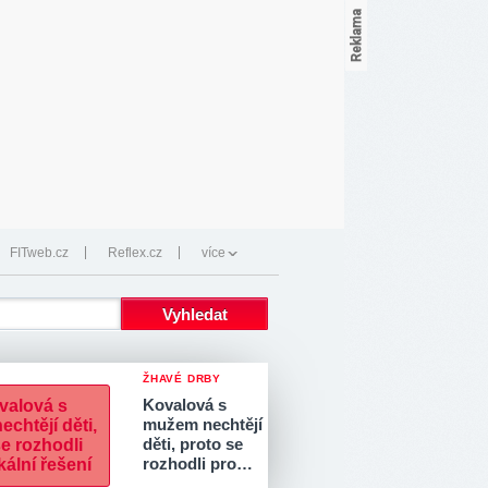
FITweb.cz
Reflex.cz
více
ŽHAVÉ DRBY
Kovalová s
mužem nechtějí
děti, proto se
rozhodli pro…