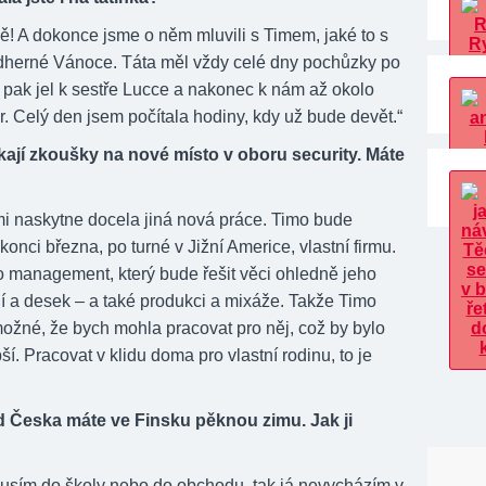
! A dokonce jsme o něm mluvili s Timem, jaké to s
dherné Vánoce. Táta měl vždy celé dny pochůzky po
 pak jel k sestře Lucce a nakonec k nám až okolo
. Celý den jsem počítala hodiny, kdy už bude devět.“
ají zkoušky na nové místo v oboru security. Máte
i naskytne docela jiná nová práce. Timo bude
konci března, po turné v Jižní Americe, vlastní firmu.
o management, který bude řešit věci ohledně jeho
í a desek – a také produkci a mixáže. Takže Timo
 možné, že bych mohla pracovat pro něj, což by bylo
ší. Pracovat v klidu doma pro vlastní rodinu, to je
d Česka máte ve Finsku pěknou zimu. Jak ji
sím do školy nebo do obchodu, tak já nevycházím v