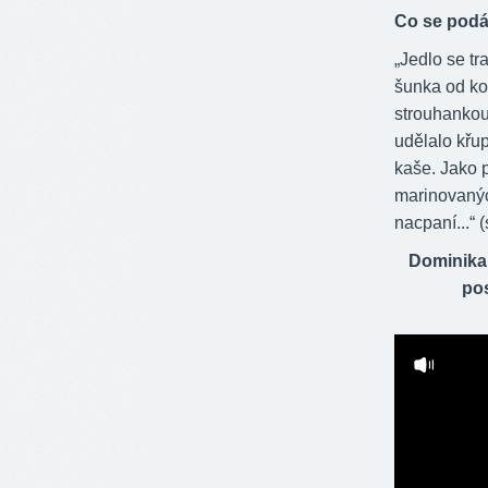
Co se podá
„Jedlo se tr
šunka od kos
strouhankou 
udělalo křu
kaše. Jako p
marinovanýc
nacpaní...“ 
Dominika
pos