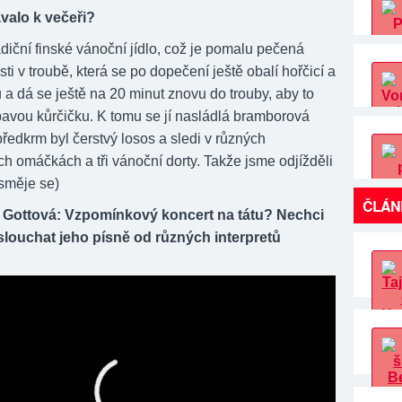
valo k večeři?
adiční finské vánoční jídlo, což je pomalu pečená
ti v troubě, která se po dopečení ještě obalí hořčicí a
a dá se ještě na 20 minut znovu do trouby, aby to
pavou kůrčičku. K tomu se jí nasládlá bramborová
ředkrm byl čerstvý losos a sledi v různých
h omáčkách a tři vánoční dorty. Takže jsme odjížděli
(směje se)
ČLÁN
 Gottová: Vzpomínkový koncert na tátu? Nechci
louchat jeho písně od různých interpretů