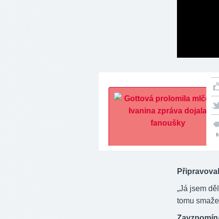
6
Připravoval
„Já jsem dě
tomu smažen
Zavzpomínal