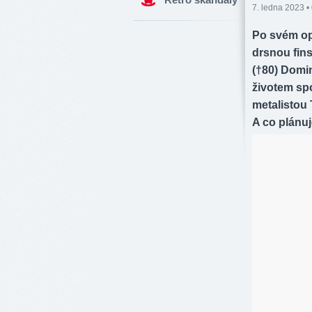
7. ledna 2023 •
Po svém op
drsnou fins
(†80) Domin
životem sp
metalistou
A co plánu