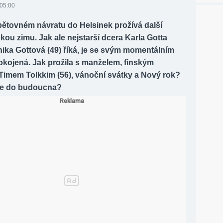
 05:00
ětovném návratu do Helsinek prožívá další
kou zimu. Jak ale nejstarší dcera Karla Gotta
ika Gottová (49) říká, je se svým momentálním
okojená. Jak prožila s manželem, finským
 Timem Tolkkim (56), vánoční svátky a Nový rok?
je do budoucna?