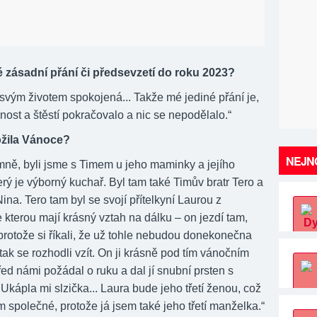
 zásadní přání či předsevzetí do roku 2023?
 svým životem spokojená... Takže mé jediné přání je,
ost a štěstí pokračovalo a nic se nepodělalo.“
ožila Vánoce?
NEJNO
emně, byli jsme s Timem u jeho maminky a jejího
rý je výborný kuchař. Byl tam také Timův bratr Tero a
ina. Tero tam byl se svojí přítelkyní Laurou z
e kterou mají krásný vztah na dálku – on jezdí tam,
protože si říkali, že už tohle nebudou donekonečna
 tak se rozhodli vzít. On ji krásně pod tím vánočním
ed námi požádal o ruku a dal jí snubní prsten s
kápla mi slzička... Laura bude jeho třetí ženou, což
 společné, protože já jsem také jeho třetí manželka.“