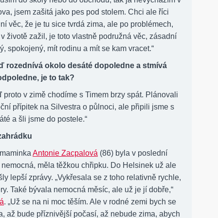
a, jsem zašitá jako pes pod stolem. Chci ale říci
í věc, že je tu sice tvrdá zima, ale po problémech,
 v životě zažil, je toto vlastně podružná věc, zásadní
ný, spokojený, mít rodinu a mít se kam vracet.“
eď rozednívá okolo desáté dopoledne a stmívá
 odpoledne, je to tak?
ď proto v zimě chodíme s Timem brzy spát. Plánovali
ní přípitek na Silvestra o půlnoci, ale připili jsme s
áté a šli jsme do postele.“
 zahrádku
 maminka
Antonie Zacpalová
(86) byla v poslední
nemocná, měla těžkou chřipku. Do Helsinek už ale
y lepší zprávy. „Vykřesala se z toho relativně rychle,
ry. Také bývala nemocná měsíc, ale už je jí dobře,“
vá
. „Už se na ni moc těším. Ale v rodné zemi bych se
a, až bude příznivější počasí, až nebude zima, abych