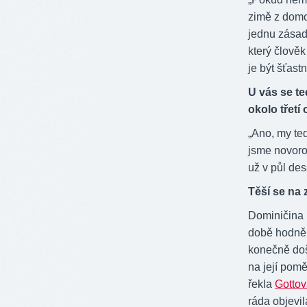
zimě z domov
jednu zásadn
který člověk
je být šťast
U vás se t
okolo třetí
„Ano, my te
jsme novoroč
už v půl des
Těší se na
Dominičina
době hodně 
konečně došl
na její pomě
řekla
Gotto
ráda objevil