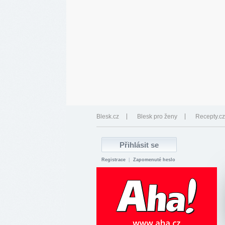
Blesk.cz
Blesk pro ženy
Recepty.cz
Registrace
|
Zapomenuté heslo