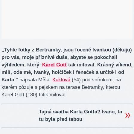
„Tyhle fotky z Bertramky, jsou focené Ivankou (děkuju)
pro vás, moje příznivé duše, abyste se pokochali
výhledem, který
Karel Gott
tak miloval. Krásný víkend,
milí, ode mě, Ivanky, holčiček i feneček a určitě i od
Karla,"
napsala Míša
Kuklová
(54) pod snímkem, na
kterém pózuje s pejskem na terase Betramky, kterou
Karel Gott (†80) tolik miloval.
Tajná svatba Karla Gotta? Ivano, ta
tu byla před tebou