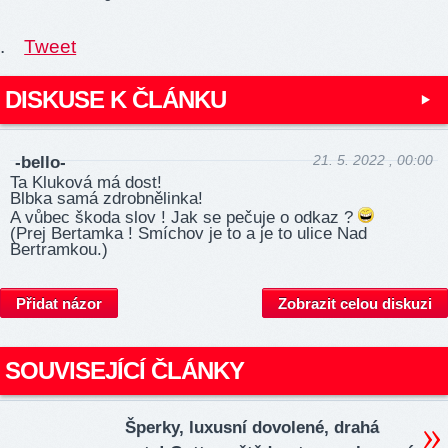
.
Tweet
DISKUSE K ČLÁNKU
21. 5. 2022 , 00:00
-bello-
Ta Kluková má dost!
Blbka samá zdrobnělinka!
A vůbec škoda slov ! Jak se pečuje o odkaz ?
(Prej Bertamka ! Smíchov je to a je to ulice Nad
Bertramkou.)
Přidat názor
Zobrazit celou diskuzi
SOUVISEJÍCÍ ČLÁNKY
Šperky, luxusní dovolené, drahá