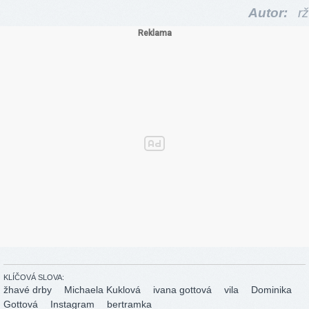
Autor:
rž
KLÍČOVÁ SLOVA:
žhavé drby
Michaela Kuklová
ivana gottová
vila
Dominika
Gottová
Instagram
bertramka