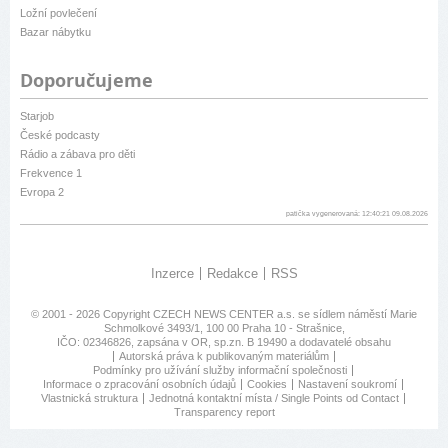
Ložní povlečení
Bazar nábytku
Doporučujeme
Starjob
České podcasty
Rádio a zábava pro děti
Frekvence 1
Evropa 2
patička vygenerovaná: 12:40:21 09.08.2026
Inzerce
Redakce
RSS
© 2001 - 2026 Copyright
CZECH NEWS CENTER a.s.
se sídlem náměstí Marie
Schmolkové 3493/1, 100 00 Praha 10 - Strašnice,
IČO: 02346826, zapsána v OR, sp.zn. B 19490 a dodavatelé obsahu
Autorská práva k publikovaným materiálům
Podmínky pro užívání služby informační společnosti
Informace o zpracování osobních údajů
Cookies
Nastavení soukromí
Vlastnická struktura
Jednotná kontaktní místa / Single Points od Contact
Transparency report