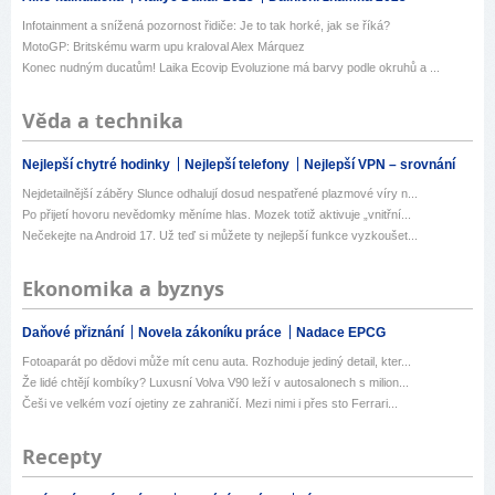
Infotainment a snížená pozornost řidiče: Je to tak horké, jak se říká?
MotoGP: Britskému warm upu kraloval Alex Márquez
Konec nudným ducatům! Laika Ecovip Evoluzione má barvy podle okruhů a ...
Věda a technika
Nejlepší chytré hodinky
Nejlepší telefony
Nejlepší VPN – srovnání
Nejdetailnější záběry Slunce odhalují dosud nespatřené plazmové víry n...
Po přijetí hovoru nevědomky měníme hlas. Mozek totiž aktivuje „vnitřní...
Nečekejte na Android 17. Už teď si můžete ty nejlepší funkce vyzkoušet...
Ekonomika a byznys
Daňové přiznání
Novela zákoníku práce
Nadace EPCG
Fotoaparát po dědovi může mít cenu auta. Rozhoduje jediný detail, kter...
Že lidé chtějí kombíky? Luxusní Volva V90 leží v autosalonech s milion...
Češi ve velkém vozí ojetiny ze zahraničí. Mezi nimi i přes sto Ferrari...
Recepty