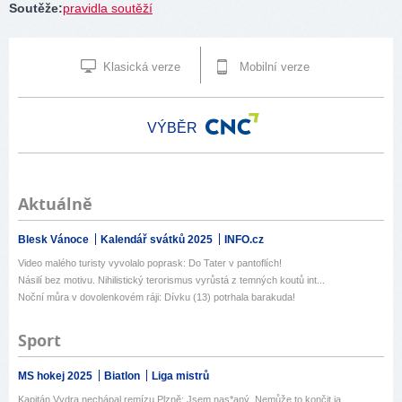
Soutěže
:
pravidla soutěží
Klasická verze
Mobilní verze
VÝBĚR
Aktuálně
Blesk Vánoce
Kalendář svátků 2025
INFO.cz
Video malého turisty vyvolalo poprask: Do Tater v pantoflích!
Násilí bez motivu. Nihilistický terorismus vyrůstá z temných koutů int...
Noční můra v dovolenkovém ráji: Dívku (13) potrhala barakuda!
Sport
MS hokej 2025
Biatlon
Liga mistrů
Kapitán Vydra nechápal remízu Plzně: Jsem nas*aný. Nemůže to končit ja...