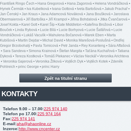
František Ringo Čech
•
Hana Gregorová
•
Hana Zagorová
•
Helena Vondráčková
•
Hynek Čermák
•
Iva Kubelková
•
Ivana Gottová
•
Iveta Bartošová
•
Jakub Prachař
•
Jan Čenský
•
Jan Kraus
•
Jana Adamcová Nováková
•
Jana Boušková
•
Jaroslava
Obermaierová
•
Jiří Bartoška
•
Jiří Krampol
•
Jiřina Bohdalová
•
Jitka Čvančarová
•
Josef Kokta
•
Karel Gott
•
Karel Šíp
•
Kate Middleton
•
Kateřina Brožová
•
Libor
Bouček
•
Linda Rybová
•
Lucie Bílá
•
Lucie Borhyová
•
Lucie Šafářová
•
Lucie
Vondráčková
•
Lukáš Vaculík
•
Mahulena Bočanová
•
Marek Eben
•
Marta
Kubišová
•
Martin Dejdar
•
Michal David
•
Monika Marešová-Poslušná
•
Ondřej
Gregor Brzobohatý
•
Pavla Tomicová
•
Petr Janda
•
Rey Koranteng
•
Sára Affašová
•
Sara Sandeva
•
Simona Krainová
•
Štefan Margita
•
Taťána Kuchařová
•
Tatiana
Dyková
•
Tereza Kostková
•
Tomáš Plekanec
•
Václav Neckář
•
Veronika Arichteva
•
Veronika Gajerová
•
Veronika Žilková
•
Vojtěch Dyk
•
Vojtěch Kotek
•
Zdeněk
Pohlreich
•
princ George
•
princ Harry
Zpět na titulní stranu
KONTAKTY
Telefon 9.00 – 17.00
:
225 974 140
Telefon po 17.00
:
225 974 164
Fax
:
225 974 141
E-mail
:
aha@ahaonline.cz
Inzerce
:
http://www.cncenter.cz