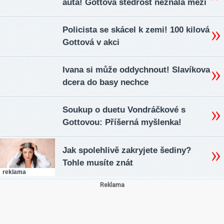
auta! Gottova štědrost neznala mezí
Policista se skácel k zemi! 100 kilová
Gottová v akci
Ivana si může oddychnout! Slavíkova
dcera do basy nechce
Soukup o duetu Vondráčkové s
Gottovou: Příšerná myšlenka!
Jak spolehlivě zakryjete šediny?
Tohle musíte znát
reklama