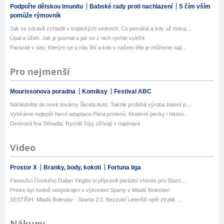
Podpořte dětskou imunitu
Babské rady proti nachlazení
S čím vším
pomůže rýmovník
Jak se zdravě zchladit v tropických vedrech: Co pomáhá a kdy už riskuj...
Úpal a úžeh: Jak je poznat a jak se z nich rychle vyléčit
Parazité v nás: Kterým se u nás líbí a kde v našem těle je můžeme nají...
Pro nejmenší
Mourissonova poradna
Komiksy
Festival ABC
Nahlédněte do nové továrny Škoda Auto: Takhle probíhá výroba baterií p...
Vybíráme nejlepší herní adaptace Pána prstenů. Moderní pecky i histori...
Desková hra Stínadla: Rychlé šípy ožívají v napínavé
Video
Prostor X
Branky, body, kokoti
Fortuna liga
Fanoušci čínského Dalian Yingbo si připravili parádní choreo pro Stanc...
Priske byl hodně nespokojen s výkonem Sparty v Mladé Boleslavi
SESTŘIH: Mladá Boleslav - Sparta 2:0. Bezzubí Letenští opět ztratili. ...
Nákupy