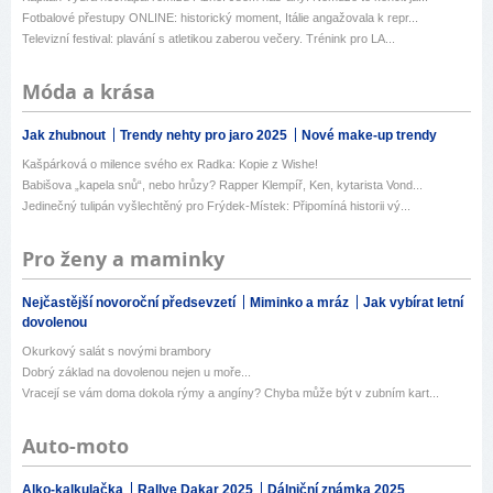
Fotbalové přestupy ONLINE: historický moment, Itálie angažovala k repr...
Televizní festival: plavání s atletikou zaberou večery. Trénink pro LA...
Móda a krása
Jak zhubnout
Trendy nehty pro jaro 2025
Nové make-up trendy
Kašpárková o milence svého ex Radka: Kopie z Wishe!
Babišova „kapela snů“, nebo hrůzy? Rapper Klempíř, Ken, kytarista Vond...
Jedinečný tulipán vyšlechtěný pro Frýdek-Místek: Připomíná historii vý...
Pro ženy a maminky
Nejčastější novoroční předsevzetí
Miminko a mráz
Jak vybírat letní
dovolenou
Okurkový salát s novými brambory
Dobrý základ na dovolenou nejen u moře...
Vracejí se vám doma dokola rýmy a angíny? Chyba může být v zubním kart...
Auto-moto
Alko-kalkulačka
Rallye Dakar 2025
Dálniční známka 2025