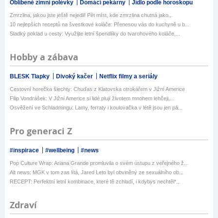
Oblíbené zimní polévky
Domácí pekárny
Jídlo podle horoskopu
Zmrzlina, jakou jste ještě nejedli! Pět míst, kde zmrzlina chutná jako...
10 nejlepších receptů na švestkové koláče: Přenesou vás do kuchyně u b...
Sladký poklad u cesty: Využijte letní špendlíky do tvarohového koláče,...
Hobby a zábava
BLESK Tlapky
Divoký kačer
Netflix filmy a seriály
Cestovní horečka šlechty: Chuďas z Klatovska otrokářem v Jižní Americe
Filip Vondrášek: V Jižní Americe si lidé plují životem mnohem lehčeji,...
Osvěžení ve Schladmingu: Lamy, ferraty i koulovačka v létě jsou jen pá...
Pro generaci Z
#inspirace
#wellbeing
#news
Pop Culture Wrap: Ariana Grande promluvila o svém ústupu z veřejného ž...
Alt news: MGK v tom zas lítá, Jared Leto byl obviněný ze sexuálního ob...
RECEPT: Perfektní letní kombinace, které tě zchladí, i kdybys nechtěl*...
Zdraví