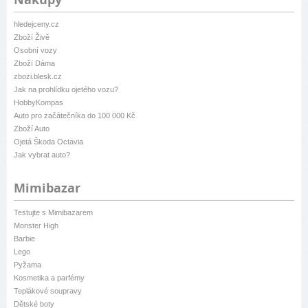
hledejceny.cz
Zboží Živě
Osobní vozy
Zboží Dáma
zbozi.blesk.cz
Jak na prohlídku ojetého vozu?
HobbyKompas
Auto pro začátečníka do 100 000 Kč
Zboží Auto
Ojetá Škoda Octavia
Jak vybrat auto?
Mimibazar
Testujte s Mimibazarem
Monster High
Barbie
Lego
Pyžama
Kosmetika a parfémy
Teplákové soupravy
Dětské boty