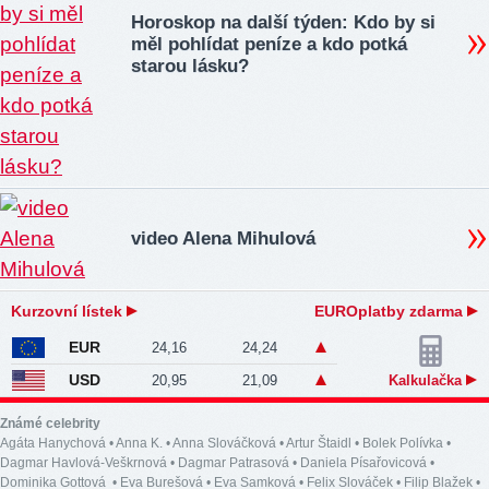
Horoskop na další týden: Kdo by si
měl pohlídat peníze a kdo potká
starou lásku?
video Alena Mihulová
Kurzovní lístek
EUROplatby zdarma
EUR
24,16
24,24
USD
20,95
21,09
Kalkulačka
Známé celebrity
Agáta Hanychová
•
Anna K.
•
Anna Slováčková
•
Artur Štaidl
•
Bolek Polívka
•
Dagmar Havlová-Veškrnová
•
Dagmar Patrasová
•
Daniela Písařovicová
•
Dominika Gottová
•
Eva Burešová
•
Eva Samková
•
Felix Slováček
•
Filip Blažek
•