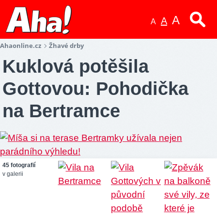
A
A
A
Ahaonline.cz
Žhavé drby
Kuklová potěšila
Gottovou: Pohodička
na Bertramce
45 fotografií
v galerii