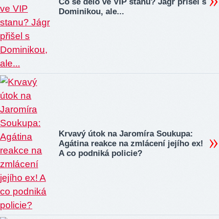
Co se dělo ve VIP stanu? Jágr přišel s
Dominikou, ale...
Krvavý útok na Jaromíra Soukupa:
Agátina reakce na zmlácení jejího ex!
A co podniká policie?