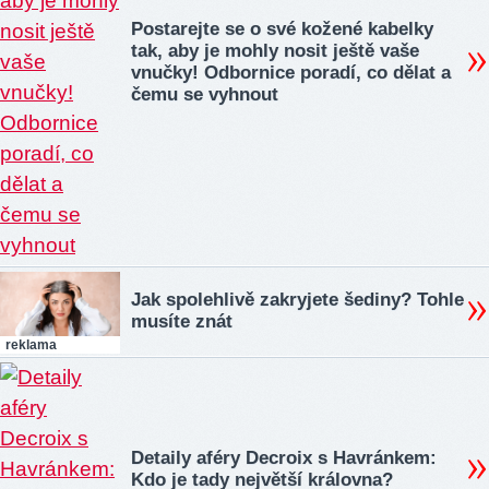
Postarejte se o své kožené kabelky
tak, aby je mohly nosit ještě vaše
vnučky! Odbornice poradí, co dělat a
čemu se vyhnout
Jak spolehlivě zakryjete šediny? Tohle
musíte znát
reklama
Detaily aféry Decroix s Havránkem:
Kdo je tady největší královna?