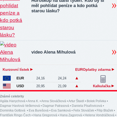
Horoskop na další týden: Kdo by si
měl pohlídat peníze a kdo potká
starou lásku?
video Alena Mihulová
Kurzovní lístek
EUROplatby zdarma
EUR
24,16
24,24
USD
20,95
21,09
Kalkulačka
Známé celebrity
Agáta Hanychová
•
Anna K.
•
Anna Slováčková
•
Artur Štaidl
•
Bolek Polívka
•
Dagmar Havlová-Veškrnová
•
Dagmar Patrasová
•
Daniela Písařovicová
•
Dominika Gottová
•
Eva Burešová
•
Eva Samková
•
Felix Slováček
•
Filip Blažek
•
František Ringo Čech
•
Hana Gregorová
•
Hana Zagorová
•
Helena Vondráčková
•