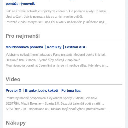
pomůže rýmovník
Jak se zdravě zchladit v tropických vedrech: Co pomáhá a kdy už riskuj...
Úpal a úžeh: Jak je poznat a jak se z nich rychle vyléčit
Parazité v nás: Kterým se u nás líbí a kde v našem těle je můžeme nají...
Pro nejmenší
Mourissonova poradna
Komiksy
Festival ABC
Vybíráme nejlepší herní adaptace Pána prstenů. Moderní pecky i histori...
Desková hra Stínadla: Rychlé šípy ožívají v napínavé
Mourrisonova poradna: Jsem líná a nic se mi nechce dělat: Kdy jde o ún...
Video
Prostor X
Branky, body, kokoti
Fortuna liga
Priske byl hodně nespokojen s výkonem Sparty v Mladé Boleslavi
SESTŘIH: Mladá Boleslav - Sparta 2:0. Bezzubí Letenští opět ztratili. ...
SESTŘIH: Zlín - Bohemians 0:2. Klokani mají první výhru, premiérovou t...
Nákupy