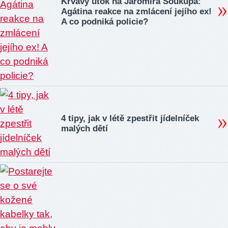
Krvavý útok na Jaromíra Soukupa:
Agátina reakce na zmlácení jejího ex!
A co podniká policie?
4 tipy, jak v létě zpestřit jídelníček
malých dětí