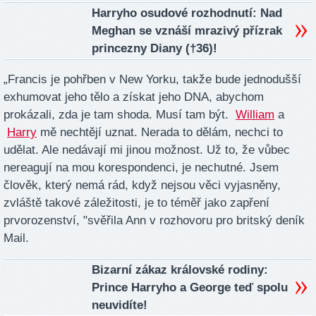
Harryho osudové rozhodnutí: Nad
Meghan se vznáší mrazivý přízrak
princezny Diany (†36)!
„Francis je pohřben v New Yorku, takže bude jednodušší
exhumovat jeho tělo a získat jeho DNA, abychom
prokázali, zda je tam shoda. Musí tam být.
William
a
Harry
mě nechtějí uznat. Nerada to dělám, nechci to
udělat. Ale nedávají mi jinou možnost. Už to, že vůbec
nereagují na mou korespondenci, je nechutné. Jsem
člověk, který nemá rád, když nejsou věci vyjasněny,
zvláště takové záležitosti, je to téměř jako zapření
prvorozenství, "svěřila Ann v rozhovoru pro britský deník
Mail.
Bizarní zákaz královské rodiny:
Prince Harryho a George teď spolu
neuvidíte!