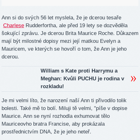
Ann si do svých 56 let myslela, že je dcerou tesaře
Charlese
Rudderfortha, ale před 19 lety se dozvěděla
šokující zprávu. Je dcerou Brita Maurice Roche. Důkazem
mají být milostné dopisy mezi její matkou Evelyn a
Mauricem, ve kterých se hovoří o tom, že Ann je jeho
dcerou.
William s Kate proti Harrymu a
Meghan: Kvůli PUCHU je rodina v
rozkladu!
Je mi velmi líto, že narození naší Ann ti přivodilo tolik
bolesti. Také mě to bolí. Miluji tě velmi, "píše v dopise
Maurice. Ann se nyní rozhodla exhumovat tělo
Mauriceovho bratra Francise, aby prokázala
prostřednictvím DNA, že je jeho neteř.