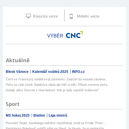
Klasická verze
Mobilní verze
VÝBĚR
Aktuálně
Blesk Vánoce
Kalendář svátků 2025
INFO.cz
Čech ve Francii prý umlátil svojí partnerku: Zadržet ho musela zásahov...
Peče se celá země, Babišova vláda ale mlčí a mlží. Přitom extrémy poča...
Detaily aféry Decroix s Havránkem: Kdo je tady největší královna?
Sport
MS hokej 2025
Biatlon
Liga mistrů
Povstání Teplic: Kardiologa naštěstí nepotřebuji, smál se Frťala. Prom...
Pardubický Boledovič vyhlíží střet se Slavií: Je škoda, že to nedokáže...