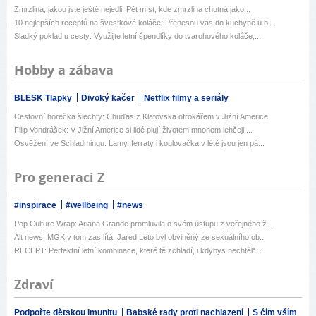
Zmrzlina, jakou jste ještě nejedli! Pět míst, kde zmrzlina chutná jako...
10 nejlepších receptů na švestkové koláče: Přenesou vás do kuchyně u b...
Sladký poklad u cesty: Využijte letní špendlíky do tvarohového koláče,...
Hobby a zábava
BLESK Tlapky
Divoký kačer
Netflix filmy a seriály
Cestovní horečka šlechty: Chuďas z Klatovska otrokářem v Jižní Americe
Filip Vondrášek: V Jižní Americe si lidé plují životem mnohem lehčeji,...
Osvěžení ve Schladmingu: Lamy, ferraty i koulovačka v létě jsou jen pá...
Pro generaci Z
#inspirace
#wellbeing
#news
Pop Culture Wrap: Ariana Grande promluvila o svém ústupu z veřejného ž...
Alt news: MGK v tom zas lítá, Jared Leto byl obviněný ze sexuálního ob...
RECEPT: Perfektní letní kombinace, které tě zchladí, i kdybys nechtěl*...
Zdraví
Podpořte dětskou imunitu
Babské rady proti nachlazení
S čím vším