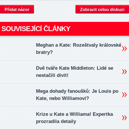
Přidat názor
Zobrazit celou diskuzi
SOUVISEJÍCÍ ČLÁNKY
Meghan a Kate: Rozeštvaly královské
bratry?
Dvě tváře Kate Middleton: Lidé se
nestačili divit!
Mega dohady fanoušků: Je Louis po
Kate, nebo Williamovi?
Krize u Kate a Williama! Expertka
prozradila detaily