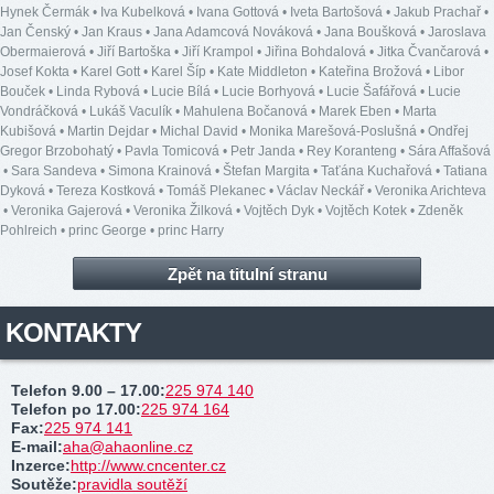
Hynek Čermák
•
Iva Kubelková
•
Ivana Gottová
•
Iveta Bartošová
•
Jakub Prachař
•
Jan Čenský
•
Jan Kraus
•
Jana Adamcová Nováková
•
Jana Boušková
•
Jaroslava
Obermaierová
•
Jiří Bartoška
•
Jiří Krampol
•
Jiřina Bohdalová
•
Jitka Čvančarová
•
Josef Kokta
•
Karel Gott
•
Karel Šíp
•
Kate Middleton
•
Kateřina Brožová
•
Libor
Bouček
•
Linda Rybová
•
Lucie Bílá
•
Lucie Borhyová
•
Lucie Šafářová
•
Lucie
Vondráčková
•
Lukáš Vaculík
•
Mahulena Bočanová
•
Marek Eben
•
Marta
Kubišová
•
Martin Dejdar
•
Michal David
•
Monika Marešová-Poslušná
•
Ondřej
Gregor Brzobohatý
•
Pavla Tomicová
•
Petr Janda
•
Rey Koranteng
•
Sára Affašová
•
Sara Sandeva
•
Simona Krainová
•
Štefan Margita
•
Taťána Kuchařová
•
Tatiana
Dyková
•
Tereza Kostková
•
Tomáš Plekanec
•
Václav Neckář
•
Veronika Arichteva
•
Veronika Gajerová
•
Veronika Žilková
•
Vojtěch Dyk
•
Vojtěch Kotek
•
Zdeněk
Pohlreich
•
princ George
•
princ Harry
Zpět na titulní stranu
KONTAKTY
Telefon 9.00 – 17.00
:
225 974 140
Telefon po 17.00
:
225 974 164
Fax
:
225 974 141
E-mail
:
aha@ahaonline.cz
Inzerce
:
http://www.cncenter.cz
Soutěže
:
pravidla soutěží