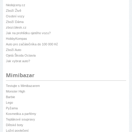
hledejceny.cz
Zboží Živě
Osobní vozy
Zboží Dáma
zbozi.blesk.cz
Jak na prohlídku ojetého vozu?
HobbyKompas
Auto pro začátečníka do 100 000 Kč
Zboží Auto
Ojetá Škoda Octavia
Jak vybrat auto?
Mimibazar
Testujte s Mimibazarem
Monster High
Barbie
Lego
Pyžama
Kosmetika a parfémy
Teplákové soupravy
Dětské boty
Ložní povlečení