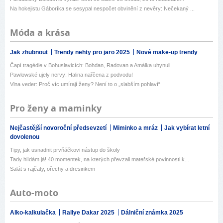
Na hokejistu Gáboríka se sesypal nespočet obvinění z nevěry: Nečekaný ...
Móda a krása
Jak zhubnout
Trendy nehty pro jaro 2025
Nové make-up trendy
Čapí tragédie v Bohuslavicích: Bohdan, Radovan a Amálka uhynuli
Pawlowské ujely nervy: Halina nařčena z podvodu!
Vlna veder: Proč víc umírají ženy? Není to o „slabším pohlaví“
Pro ženy a maminky
Nejčastější novoroční předsevzetí
Miminko a mráz
Jak vybírat letní
dovolenou
Tipy, jak usnadnit prvňáčkovi nástup do školy
Tady hlídám já! 40 momentek, na kterých převzali mateřské povinnosti k...
Salát s rajčaty, ořechy a dresinkem
Auto-moto
Alko-kalkulačka
Rallye Dakar 2025
Dálniční známka 2025