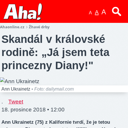
A
A
A
Ahaonline.cz
Žhavé drby
Skandál v královské
rodině: „Já jsem teta
princezny Diany!"
Ann Ukrainetz
• Foto: dailymail.com
.
Tweet
18. prosince 2018 • 12:00
Ann Ukrainetz (75) z Kalifornie tvrdí, že je tetou