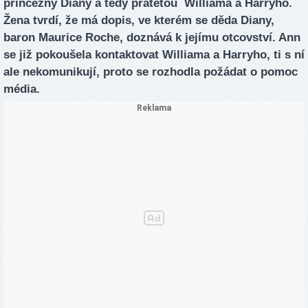
princezny Diany a tedy pratetou Williama a Harryho.
Žena tvrdí, že má dopis, ve kterém se děda Diany,
baron Maurice Roche, doznává k jejímu otcovství. Ann
se již pokoušela kontaktovat Williama a Harryho, ti s ní
ale nekomunikují, proto se rozhodla požádat o pomoc
média.