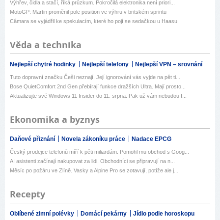
Výhřev, čidla a stačí, říká průzkum. Pokročilá elektronika není priori...
MotoGP: Martin proměnil pole position ve výhru v britském sprintu
Câmara se vyjádřil ke spekulacím, které ho pojí se sedačkou u Haasu
Věda a technika
Nejlepší chytré hodinky
Nejlepší telefony
Nejlepší VPN – srovnání
Tuto dopravní značku Češi neznají. Její ignorování vás vyjde na pět ti...
Bose QuietComfort 2nd Gen přebírají funkce dražších Ultra. Mají prosto...
Aktualizujte své Windows 11 Insider do 11. srpna. Pak už vám nebudou f...
Ekonomika a byznys
Daňové přiznání
Novela zákoníku práce
Nadace EPCG
Český prodejce telefonů míří k pěti miliardám. Pomohl mu obchod s Goog...
AI asistenti začínají nakupovat za lidi. Obchodníci se připravují na n...
Měsíc po požáru ve Zlíně. Vasky a Alpine Pro se zotavují, potíže ale j...
Recepty
Oblíbené zimní polévky
Domácí pekárny
Jídlo podle horoskopu