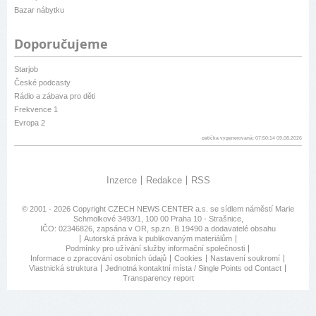
Bazar nábytku
Doporučujeme
Starjob
České podcasty
Rádio a zábava pro děti
Frekvence 1
Evropa 2
patička vygenerovaná: 07:50:14 09.08.2026
Inzerce
Redakce
RSS
© 2001 - 2026 Copyright
CZECH NEWS CENTER a.s.
se sídlem náměstí Marie
Schmolkové 3493/1, 100 00 Praha 10 - Strašnice,
IČO: 02346826, zapsána v OR, sp.zn. B 19490 a dodavatelé obsahu
Autorská práva k publikovaným materiálům
Podmínky pro užívání služby informační společnosti
Informace o zpracování osobních údajů
Cookies
Nastavení soukromí
Vlastnická struktura
Jednotná kontaktní místa / Single Points od Contact
Transparency report