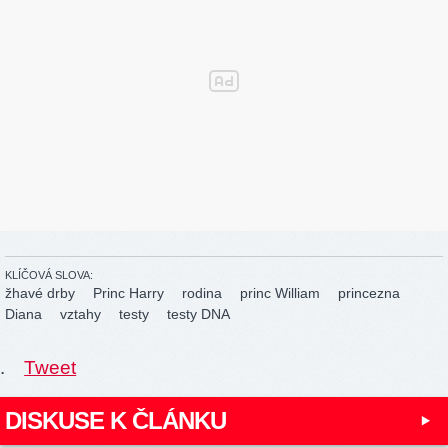
KLÍČOVÁ SLOVA:
žhavé drby
Princ Harry
rodina
princ William
princezna
Diana
vztahy
testy
testy DNA
.
Tweet
DISKUSE K ČLÁNKU