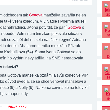
m odchodem tak
Gottova
manželka zavařila nejen
 ale také všem kolegům. V Divadle Hybernia museli
dat náhradnici. „Mohu potvrdit, že paní
Gottová
o
t nebude. Velmi nám tím zkomplikovala situaci v
í roli se za pět dní musela naučit kolegyně Adriana
řekla deníku Aha! producentka muzikálu Přízrak
 Krahulíková (54). Sama Ivana Gottová se do
ešního vydání nevyjádřila, na SMS nereagovala.
v televizi?
bna Gottova manželka oznámila svůj konec ve VIP
ako důvod uvedla, že se chce věnovat manželovi a
ottě (9) a Nelly (6). Na konci června se na televizní
bjeví naposledy.
ŽHAVÉ DRBY