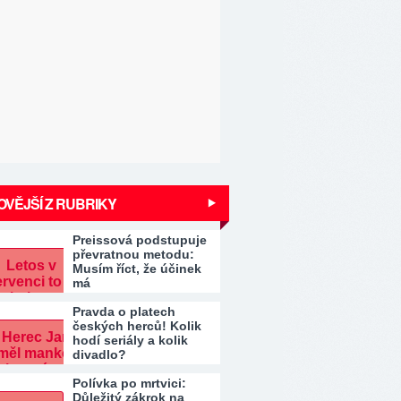
VĚJŠÍ Z RUBRIKY
Preissová podstupuje
převratnou metodu:
Musím říct, že účinek
má
Pravda o platech
českých herců! Kolik
hodí seriály a kolik
divadlo?
Polívka po mrtvici:
Důležitý zákrok na