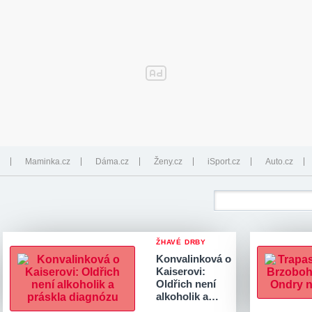
Maminka.cz
Dáma.cz
Ženy.cz
iSport.cz
Auto.cz
ŽHAVÉ DRBY
Konvalinková o
Kaiserovi:
Oldřich není
alkoholik a…