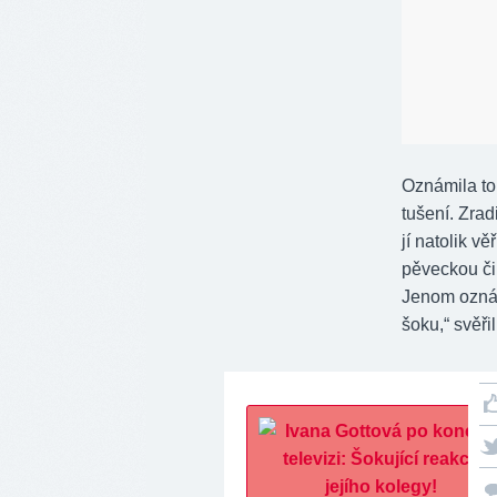
Oznámila to 
tušení. Zrad
jí natolik v
pěveckou či 
Jenom oznám
šoku,“ svěř