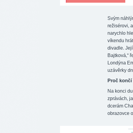
Svým náhlý
režisérovi,
narychlo hle
víkendu hrá
divadle. Jej
Bajtková,“ 
Londýna Ema
uzávěrky dn
Proč končí 
Na konci du
zprávách, j
dcerám Charl
obrazovce o