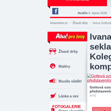
Neděle
9. srpna 2026
Deník
Aha!
Ahaonline.cz
>
Žhavé drby
>
Ivana Gottová
na
Facebooku
Ivana
sekla
Žhavé drby
Kole
komp
Maléry
Musíte vědět!
Gottová ozn
představení
ara)
Láska a sex
FOTOGALERIE
Retro skandály