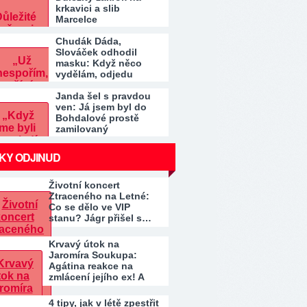
krkavici a slib
Marcelce
Chudák Dáda,
Slováček odhodil
masku: Když něco
vydělám, odjedu
Janda šel s pravdou
ven: Já jsem byl do
Bohdalové prostě
zamilovaný
KY ODJINUD
Životní koncert
Ztraceného na Letné:
Co se dělo ve VIP
stanu? Jágr přišel s…
Krvavý útok na
Jaromíra Soukupa:
Agátina reakce na
zmlácení jejího ex! A
co…
4 tipy, jak v létě zpestřit