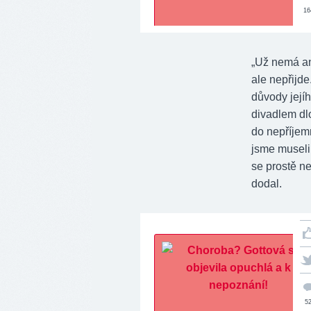
16
„Už nemá an
ale nepřijde
důvody jejíh
divadlem dl
do nepříjem
jsme museli 
se prostě ne
dodal.
5