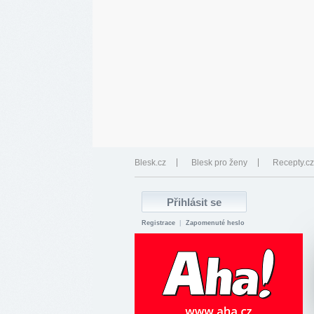
Blesk.cz
Blesk pro ženy
Recepty.cz
Registrace
|
Zapomenuté heslo