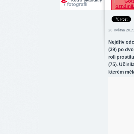
7 fotografií
28. května 2015
Nejdřív odc
(39) po dv
rolí prostit
(75). Učini
kterém měl