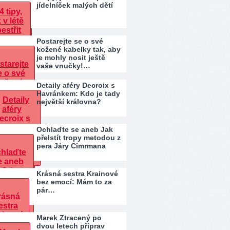
jídelníček malých dětí
Postarejte se o své
kožené kabelky tak, aby
je mohly nosit ještě
vaše vnučky!…
Detaily aféry Decroix s
Havránkem: Kdo je tady
největší královna?
Ochlaďte se aneb Jak
přelstít tropy metodou z
pera Járy Cimrmana
Krásná sestra Krainové
bez emocí: Mám to za
pár…
Marek Ztracený po
dvou letech příprav