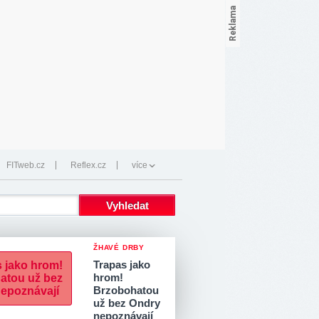
FITweb.cz
Reflex.cz
více
ŽHAVÉ DRBY
Trapas jako
hrom!
Brzobohatou
už bez Ondry
nepoznávají