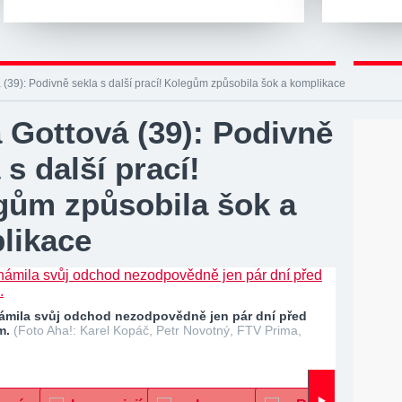
 (39): Podivně sekla s další prací! Kolegům způsobila šok a komplikace
 Gottová (39): Podivně
 s další prací!
gům způsobila šok a
likace
ámila svůj odchod nezodpovědně jen pár dní před
m.
(Foto Aha!: Karel Kopáč, Petr Novotný, FTV Prima,