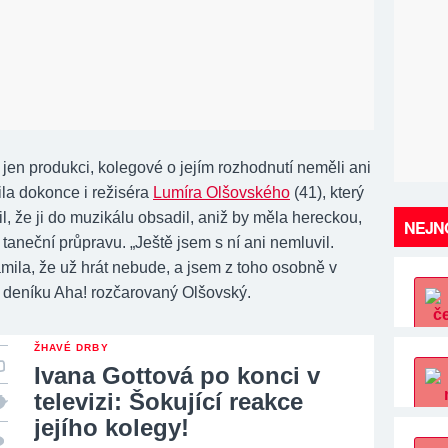
jen produkci, kolegové o jejím rozhodnutí neměli ani
ila dokonce i režiséra
Lumíra Olšovského
(41), který
ěřil, že ji do muzikálu obsadil, aniž by měla hereckou,
NEJNO
taneční průpravu. „Ještě jsem s ní ani nemluvil.
ila, že už hrát nebude, a jsem z toho osobně v
il deníku Aha! rozčarovaný Olšovský.
ŽHAVÉ DRBY
Ivana Gottová po konci v
televizi: Šokující reakce
jejího kolegy!