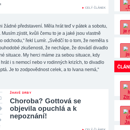
4
CELÝ ČLÁNEK
i žádné představení. Měla hrát teď v pátek a sobotu,
. Musím zjistit, kvůli čemu to je a jaké jsou vlastně
o odchodu,“ řekl Lumír. „Svědčí to o tom, že neměla s
ouhodobé zkušenosti, že nechápe, že dovádí divadlo
né situace. My herci máme za sebou situace, kdy
hrát i s nemocí nebo v rodinných krizích, to divadlo
ČLÁN
ptá. Je to zodpovědnost celek, a to Ivana nemá,“
ŽHAVÉ DRBY
Choroba? Gottová se
objevila opuchlá a k
nepoznání!
2
CELÝ ČLÁNEK