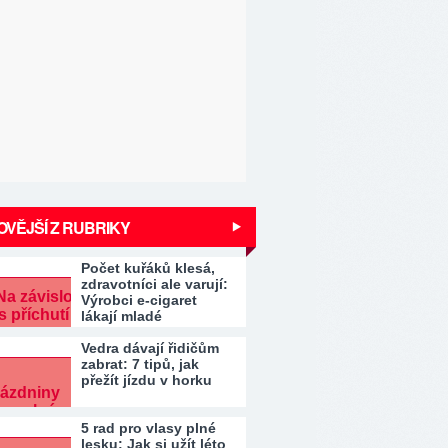
VĚJŠÍ Z RUBRIKY
Počet kuřáků klesá,
zdravotníci ale varují:
Výrobci e-cigaret
lákají mladé
Vedra dávají řidičům
zabrat: 7 tipů, jak
přežít jízdu v horku
5 rad pro vlasy plné
lesku: Jak si užít léto