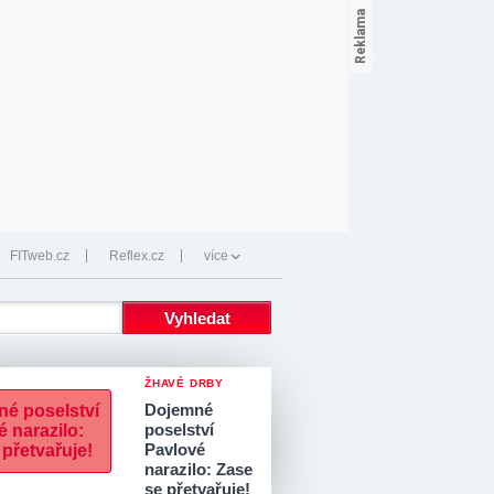
FITweb.cz
Reflex.cz
více
ŽHAVÉ DRBY
Dojemné
poselství
Pavlové
narazilo: Zase
se přetvařuje!