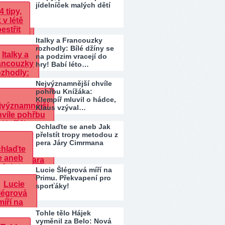
jídelníček malých dětí
Italky a Francouzky
rozhodly: Bílé džíny se
na podzim vracejí do
hry! Babí léto…
Nejvýznamnější chvíle
pohřbu Knížáka:
Klempíř mluvil o hádce,
Klaus vzýval…
Ochlaďte se aneb Jak
přelstít tropy metodou z
pera Járy Cimrmana
Lucie Šlégrová míří na
Primu. Překvapení pro
sporťáky!
Tohle tělo Hájek
vyměnil za Belo: Nová