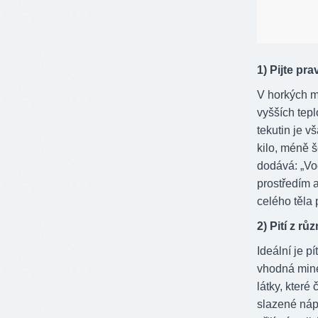
1) Pijte pra
V horkých mě
vyšších tep
tekutin je v
kilo, méně še
dodává: „Vo
prostředím 
celého těla 
2) Pití z rů
Ideální je p
vhodná mine
látky, které
slazené náp