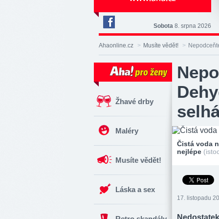
Sobota
8. srpna 2026
Deník
Aha!
Ahaonline.cz
>
Musíte vědět!
>
Nepodceňte 
na
Facebooku
Nepo
Dehyd
Žhavé drby
selh
Maléry
Čistá voda n
nejlépe
(isto
Musíte vědět!
Láska a sex
17. listopadu 2
Nedostatek
Retro skandály