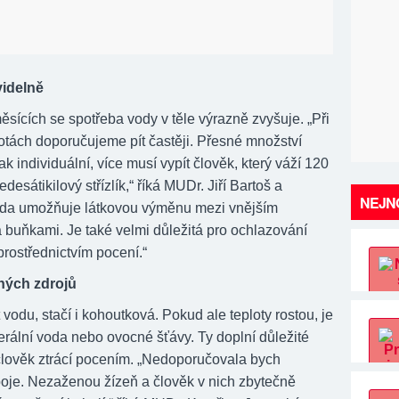
videlně
sících se spotřeba vody v těle výrazně zvyšuje. „Při
lotách doporučujeme pít častěji. Přesné množství
šak individuální, více musí vypít člověk, který váží 120
desátikilový střízlík,“ říká MUDr. Jiří Bartoš a
NEJNO
da umožňuje látkovou výměnu mezi vnějším
a buňkami. Je také velmi důležitá pro ochlazování
prostřednictvím pocení.“
zných zdrojů
ít vodu, stačí i kohoutková. Pokud ale teploty rostou, je
rální voda nebo ovocné šťávy. Ty doplní důležité
 člověk ztrácí pocením. „Nedoporučovala bych
oje. Nezaženou žízeň a člověk v nich zbytečně