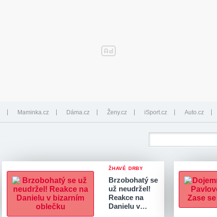
Maminka.cz
Dáma.cz
Ženy.cz
iSport.cz
Auto.cz
ŽHAVÉ DRBY
Brzobohatý se
už neudržel!
Reakce na
Danielu v…