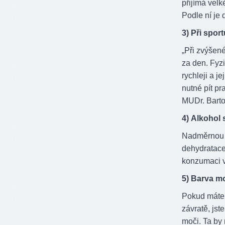
přijímá velk
Podle ní je 
3) Při sport
„Při zvýšené
za den. Fyzi
rychleji a j
nutné pít pr
MUDr. Barto
4) Alkohol 
Nadměrnou k
dehydratace
konzumaci v
5) Barva m
Pokud máte 
závratě, js
moči. Ta by 