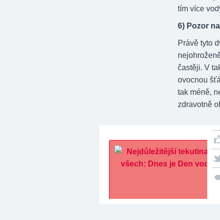
tím více vod
6) Pozor na
Právě tyto d
nejohroženěj
častěji. V 
ovocnou šťáv
tak méně, ne
zdravotně o