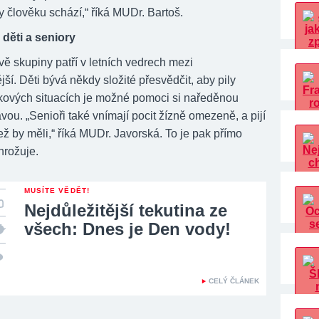
y člověku schází,“ říká MUDr. Bartoš.
 děti a seniory
vě skupiny patří v letních vedrech mezi
ší. Děti bývá někdy složité přesvědčit, aby pily
takových situacích je možné pomoci si naředěnou
ou. „Senioři také vnímají pocit žízně omezeně, a pijí
ž by měli,“ říká MUDr. Javorská. To je pak přímo
hrožuje.
MUSÍTE VĚDĚT!
Nejdůležitější tekutina ze
všech: Dnes je Den vody!
CELÝ ČLÁNEK