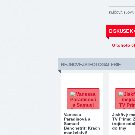
KLÍČOVÁ SLOVA:
DISKUSE K
U tohoto č
NEJNOVĚJŠÍ FOTOGALERIE
Vanessa
Jiskřivý m
Paradisová a
TV Prima:
Samuel
trojice odc
Benchetrit: Krach
do tmy
manželství!