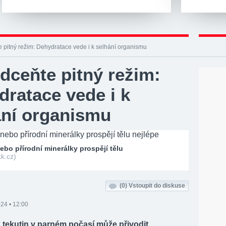
pitný režim: Dehydratace vede i k selhání organismu
dceňte pitný režim:
ratace vede i k
ání organismu
ebo přírodní minerálky prospějí tělu
ck.cz)
(0)
Vstoupit do diskuse
024 • 12:00
 tekutin v parném počasí může přivodit