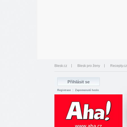
Blesk.cz
Blesk pro ženy
Recepty.cz
Registrace
|
Zapomenuté heslo