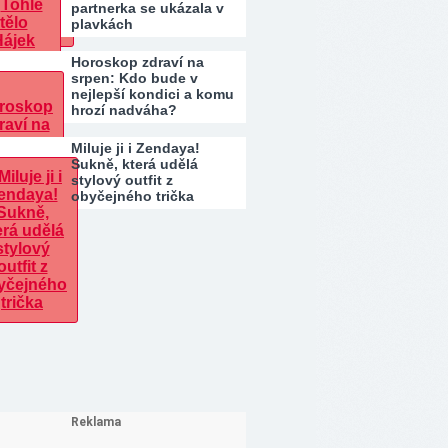
partnerka se ukázala v
plavkách
Horoskop zdraví na
srpen: Kdo bude v
nejlepší kondici a komu
hrozí nadváha?
Miluje ji i Zendaya!
Sukně, která udělá
stylový outfit z
obyčejného trička