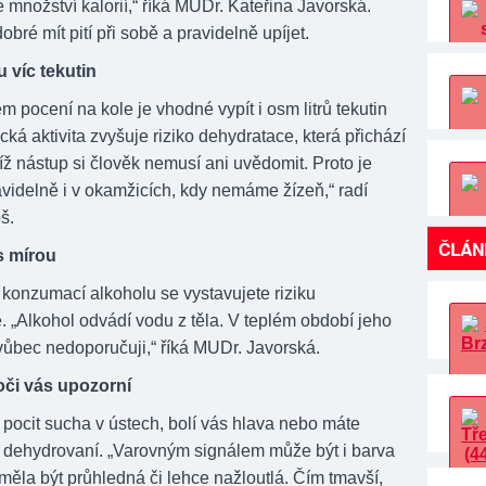
é množství kalorií,“ říká MUDr. Kateřina Javorská.
dobré mít pití při sobě a pravidelně upíjet.
u víc tekutin
m pocení na kole je vhodné vypít i osm litrů tekutin
cká aktivita zvyšuje riziko dehydratace, která přichází
ejíž nástup si člověk nemusí ani uvědomit. Proto je
avidelně i v okamžicích, kdy nemáme žízeň,“ radí
š.
ČLÁN
s mírou
onzumací alkoholu se vystavujete riziku
. „Alkohol odvádí vodu z těla. V teplém období jeho
ůbec nedoporučuji,“ říká MUDr. Javorská.
oči vás upozorní
pocit sucha v ústech, bolí vás hlava nebo máte
te dehydrovaní. „Varovným signálem může být i barva
měla být průhledná či lehce nažloutlá. Čím tmavší,