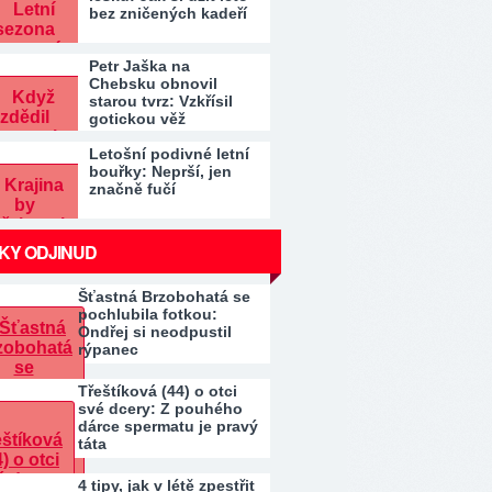
bez zničených kadeří
Petr Jaška na
Chebsku obnovil
starou tvrz: Vzkřísil
gotickou věž
Letošní podivné letní
bouřky: Neprší, jen
značně fučí
KY ODJINUD
Šťastná Brzobohatá se
pochlubila fotkou:
Ondřej si neodpustil
rýpanec
Třeštíková (44) o otci
své dcery: Z pouhého
dárce spermatu je pravý
táta
4 tipy, jak v létě zpestřit