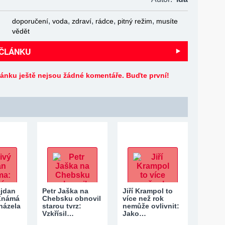
,
,
,
,
,
doporučení
voda
zdraví
rádce
pitný režim
musíte
vědět
 ČLÁNKU
lánku ještě nejsou žádné komentáře. Buďte první!
ejdan
Petr Jaška na
Jiří Krampol to
 Známá
Chebsku obnovil
více než rok
házela
starou tvrz:
nemůže ovlivnit:
Vzkřísil…
Jako…