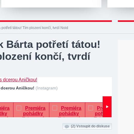
potřetí tátou! Tím plození končí, tvrdí Noid
 Bárta potřetí tátou!
lození končí, tvrdí
s dcerou Aničkou!
(Instagram)
(2)
Vstoupit do diskuse