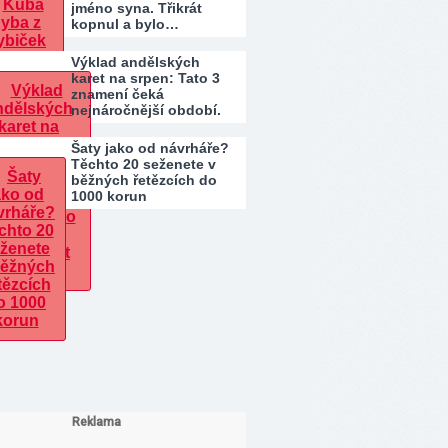
jméno syna. Třikrát
kopnul a bylo…
Výklad andělských
karet na srpen: Tato 3
znamení čeká
nejnáročnější období.
Kdo…
Šaty jako od návrháře?
Těchto 20 seženete v
běžných řetězcích do
1000 korun