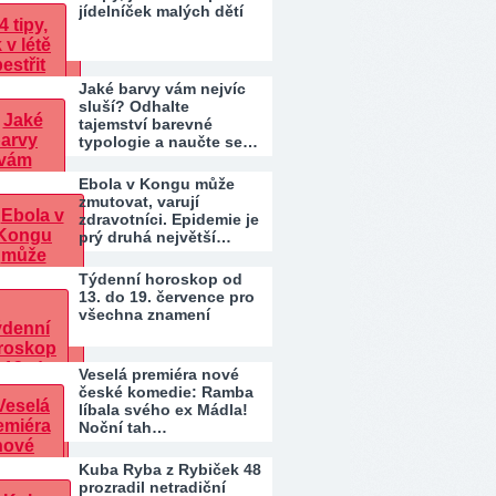
jídelníček malých dětí
Jaké barvy vám nejvíc
sluší? Odhalte
tajemství barevné
typologie a naučte se…
Ebola v Kongu může
zmutovat, varují
zdravotníci. Epidemie je
prý druhá největší…
Týdenní horoskop od
13. do 19. července pro
všechna znamení
Veselá premiéra nové
české komedie: Ramba
líbala svého ex Mádla!
Noční tah…
Kuba Ryba z Rybiček 48
prozradil netradiční