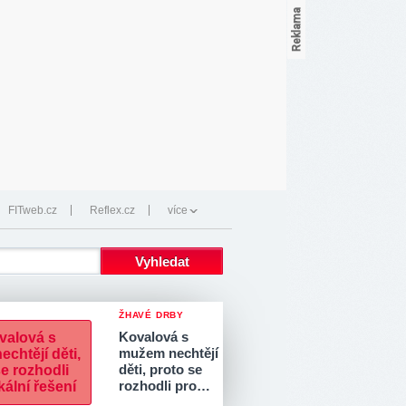
FITweb.cz
Reflex.cz
více
ŽHAVÉ DRBY
Kovalová s
mužem nechtějí
děti, proto se
rozhodli pro…