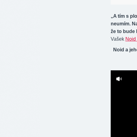
„A tím s pl
neumím. Nav
že to bude 
Vašek
Noid 
Noid a je