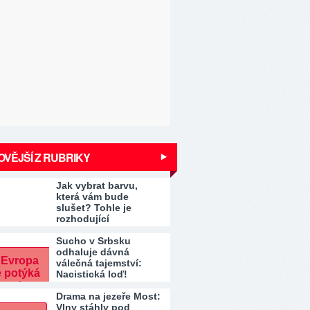
VĚJŠÍ Z RUBRIKY
Jak vybrat barvu,
která vám bude
slušet? Tohle je
rozhodující
Sucho v Srbsku
odhaluje dávná
válečná tajemství:
Nacistická loď!
Drama na jezeře Most:
Vlny stáhly pod