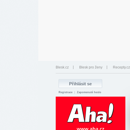
Blesk.cz
Blesk pro ženy
Recepty.cz
Registrace
|
Zapomenuté heslo