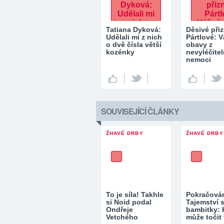
Tatiana Dyková:
Děsivé při
Udělali mi z nich
Pártlové: 
o dvě čísla větší
obavy z
kozénky
nevyléčite
nemoci
SOUVISEJÍCÍ ČLÁNKY
ŽHAVÉ DRBY
ŽHAVÉ DRBY
To je síla! Takhle
Pokračová
si Noid podal
Tajemství s
Ondřeje
bambitky: 
Vetchého
může točit