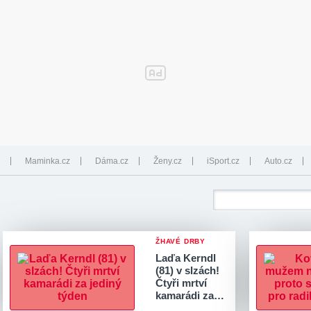
Maminka.cz
Dáma.cz
Ženy.cz
iSport.cz
Auto.cz
ŽHAVÉ DRBY
Laďa Kerndl
(81) v slzách!
Čtyři mrtví
kamarádi za…