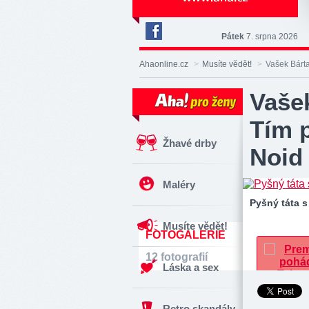
Pátek
7. srpna 2026
Deník
Aha!
Ahaonline.cz
>
Musíte vědět!
>
Vašek Bárta 
na
Facebooku
Vašek
Tím p
Žhavé drby
Noid
Maléry
Pyšný táta 
Musíte vědět!
FOTOGALERIE
12 fotografií
Láska a sex
Retro skandály