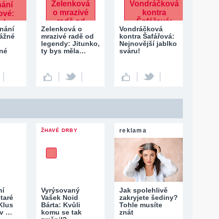
znání
Zelenková o
Vondráčková
Vážné
mrazivé radě od
kontra Šafářová:
legendy: Jitunko,
Nejnovější jablko
lné
ty bys měla…
sváru!
reklama
ŽHAVÉ DRBY
ní
Vyrýsovaný
Jak spolehlivě
taré
Vašek Noid
zakryjete šediny?
Klus
Bárta: Kvůli
Tohle musíte
 v …
komu se tak
znát