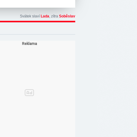
Svátek slaví
Lada
, zítra
Soběslav