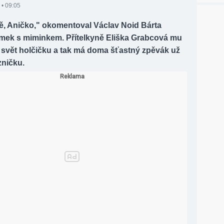
 • 09:05
tě, Aničko," okomentoval Václav Noid Bárta
ímek s miminkem. Přítelkyně Eliška Grabcová mu
a svět holčičku a tak má doma šťastný zpěvák už
zničku.