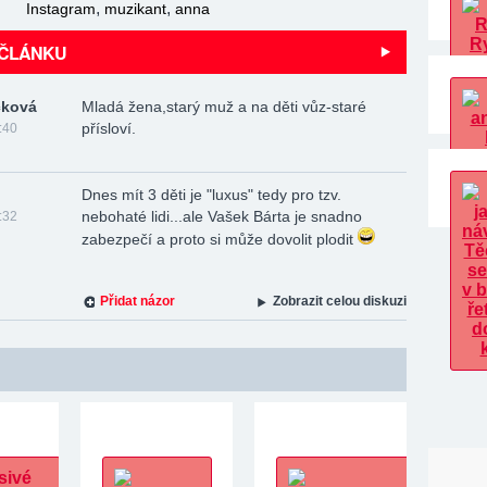
,
,
Instagram
muzikant
anna
 ČLÁNKU
čková
Mladá žena,starý muž a na děti vůz-staré
přísloví.
:40
Dnes mít 3 děti je "luxus" tedy pro tzv.
nebohaté lidi...ale Vašek Bárta je snadno
:32
zabezpečí a proto si může dovolit plodit
Přidat názor
Zobrazit celou diskuzi