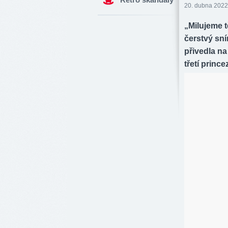
20. dubna 2022
„Milujeme 
čerstvý sn
přivedla n
třetí prince