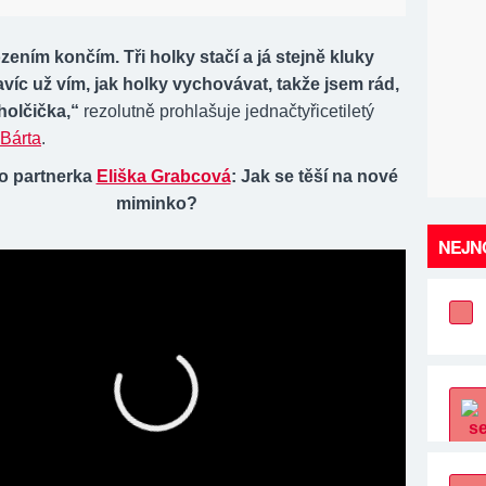
ozením končím. Tři holky stačí a já stejně kluky
íc už vím, jak holky vychovávat, takže jsem rád,
holčička,“
rezolutně prohlašuje jednačtyřicetiletý
Bárta
.
ho partnerka
Eliška Grabcová
: Jak se těší na nové
miminko?
NEJNO