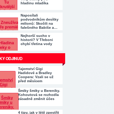
hladinu mladíka
Naposílali
podvodníkům desítky
milionů: Skočili na
falešného Babiše a…
Nejhorší sucho v
historii? V Třeboni
chybí třetina vody
KY ODJINUD
Tajemství Gigi
Hadidové a Bradley
Coopera: Vzali se už
před měsícem
Šmiky šmiky u Bereniky.
Kohoutová se rozhodla
zásadně změnit účes
4 tipy, jak v létě zpestřit