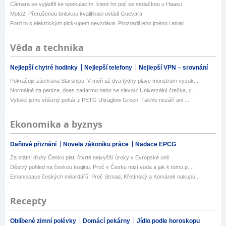
Câmara se vyjádřil ke spekulacím, které ho pojí se sedačkou u Haasu
Moto2: Přerušenou britskou kvalifikaci ovládl Guevara
Ford to s elektrickým pick-upem nevzdává. Prozradil jeho jméno i atrak...
Věda a technika
Nejlepší chytré hodinky
Nejlepší telefony
Nejlepší VPN – srovnání
Pokračuje záchrana Starshipu. V moři už dva týdny plave monstrum vysok...
Normálně za peníze, dnes zadarmo nebo se slevou: Univerzální čtečka, c...
Vytiskli jsme vítězný pohár z PETG Ultraglow Green. Takhle nezáří ani ...
Ekonomika a byznys
Daňové přiznání
Novela zákoníku práce
Nadace EPCG
Za státní dluhy Česko platí čtvrté nejvyšší úroky v Evropské unii
Děsivý pohled na českou krajinu. Proč v Česku mizí voda a jak k tomu p...
Emancipace českých miliardářů. Proč Strnad, Křetínský a Komárek nakupu...
Recepty
Oblíbené zimní polévky
Domácí pekárny
Jídlo podle horoskopu