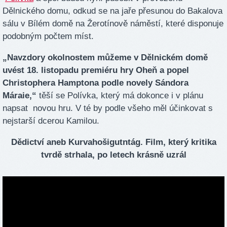
Dělnického domu, odkud se na jaře přesunou do Bakalova
sálu v Bílém domě na Žerotínově náměstí, které disponuje
podobným počtem míst.
„Navzdory okolnostem můžeme v Dělnickém domě
uvést 18. listopadu premiéru hry Oheň a popel
Christophera Hamptona podle novely Sándora
Máraie,“
těší se Polívka, který má dokonce i v plánu
napsat novou hru. V té by podle všeho měl účinkovat s
nejstarší dcerou Kamilou.
Dědictví aneb Kurvahošigutntág. Film, který kritika
tvrdě strhala, po letech krásně uzrál