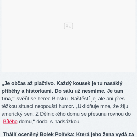
„Je občas až plačtivo. Každý kousek je tu nasáklý
příběhy a historkami. Do sálu už nesmíme. Je tam
tma,“
svěřil se herec Blesku. Naštěstí jej ale ani přes
těžkou situaci neopouští humor. „Uklidňuje mne, že žiju
americký sen. Z Dělnického domu se přesunu rovnou do
Bílého
domu,“ dodal s nadsázkou.
Thálií oceněný Bolek Polívka: Která jeho žena vydá za