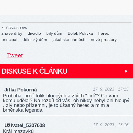
KLÍČOVÁ SLOVA:
žhavé drby
divadlo
bílý dům
Bolek Polívka
herec
principál
dělnický dům
jakubské náměstí
nové prostory
.
Tweet
DISKUSE K ČLÁNKU
17. 9. 2023 , 17:15
Jitka Pokorná
Proboha, proč tolik hloupých a zlých " lidí"? Co vám
komu udělal? Na rozdíl od vás, on nikdy nebyl ani hloupý
, zlý nebo přízemní, je to úžasný herec a mim a
brněnská legenda.
17. 9. 2023 , 13:16
Uživatel_5307608
Král mazavků