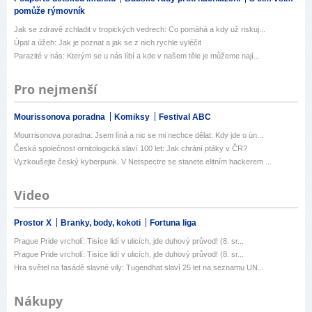
pomůže rýmovník
Jak se zdravě zchladit v tropických vedrech: Co pomáhá a kdy už riskuj...
Úpal a úžeh: Jak je poznat a jak se z nich rychle vyléčit
Parazité v nás: Kterým se u nás líbí a kde v našem těle je můžeme nají...
Pro nejmenší
Mourissonova poradna
Komiksy
Festival ABC
Mourrisonova poradna: Jsem líná a nic se mi nechce dělat: Kdy jde o ún...
Česká společnost ornitologická slaví 100 let: Jak chrání ptáky v ČR?
Vyzkoušejte český kyberpunk. V Netspectre se stanete elitním hackerem ...
Video
Prostor X
Branky, body, kokoti
Fortuna liga
Prague Pride vrcholí: Tisíce lidí v ulicích, jde duhový průvod! (8. sr...
Prague Pride vrcholí: Tisíce lidí v ulicích, jde duhový průvod! (8. sr...
Hra světel na fasádě slavné vily: Tugendhat slaví 25 let na seznamu UN...
Nákupy