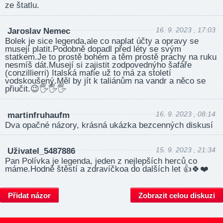
ze štatlu.
16. 9. 2023 , 17:03
Jaroslav Nemec
Bolek je sice legenda,ale co naplat účty a opravy se
musejí platit.Podobně dopadl před léty se svým
statkem.Je to prostě bohém a těm prostě prachy na ruku
nesmíš dát.Musejí si zajistit zodpovednýho šafáře
(conzillierri) Italská mafie už to má za století
vodskoušený.Měl by jít k taliánům na vandr a něco se
přiučit.😉🖐️🖐️🖐️
16. 9. 2023 , 08:14
martinfruhaufm
Dva opačné názory, krásná ukázka bezcenných diskusí
15. 9. 2023 , 21:34
Uživatel_5487886
Pan Polívka je legenda, jeden z nejlepších herců co
máme.Hodně štěstí a zdravíčkoa do dalších let 👍🍀❤️
Přidat názor
Zobrazit celou diskuzi