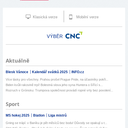
Klasická verze
Mobilní verze
VÝBĚR
Aktuálně
Blesk Vánoce
Kalendář svátků 2025
INFO.cz
Více lásky pro všechny. Prahou prošel Prague Pride, na účastníky pokři...
Biden kvůli rakovině trpí! Bolestná slova jeho syna Huntera o šířící s...
Rozruch v Grónsku: Trumpova společnost provádí ropné vrty bez povolení...
Sport
MS hokej 2025
Biatlon
Liga mistrů
Gning se trápí: v Baníku je pět měsíců bez bodu! Důvody se opakují u t...