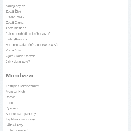
hledejceny.cz
Zboží Živě
Osobní vozy
Zboží Dáma
zbozi.blesk.cz
Jak na prohlídku ojetého vozu?
HobbyKompas
Auto pro začátečníka do 100 000 Kč
Zboží Auto
Ojetá Škoda Octavia
Jak vybrat auto?
Mimibazar
Testujte s Mimibazarem
Monster High
Barbie
Lego
Pyžama
Kosmetika a parfémy
Teplákové soupravy
Dětské boty
Ložní povlečení