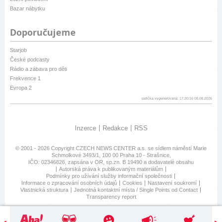
Bazar nábytku
Doporučujeme
Starjob
České podcasty
Rádio a zábava pro děti
Frekvence 1
Evropa 2
patička vygenerovaná: 17:20:16 08.08.2026
Inzerce
Redakce
RSS
© 2001 - 2026 Copyright
CZECH NEWS CENTER a.s.
se sídlem náměstí Marie
Schmolkové 3493/1, 100 00 Praha 10 - Strašnice,
IČO: 02346826, zapsána v OR, sp.zn. B 19490 a dodavatelé obsahu
Autorská práva k publikovaným materiálům
Podmínky pro užívání služby informační společnosti
Informace o zpracování osobních údajů
Cookies
Nastavení soukromí
Vlastnická struktura
Jednotná kontaktní místa / Single Points od Contact
Transparency report