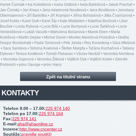
Hynek Čermák
•
Iva Kubelková
•
Ivana Gottová
•
Iveta Bartošová
•
Jakub Prachař
•
Jan Čenský
•
Jan Kraus
•
Jana Adamcová Nováková
•
Jana Boušková
•
Jaroslava
Obermaierová
•
Jiří Bartoška
•
Jiří Krampol
•
Jiřina Bohdalová
•
Jitka Čvančarová
•
Josef Kokta
•
Karel Gott
•
Karel Šíp
•
Kate Middleton
•
Kateřina Brožová
•
Libor
Bouček
•
Linda Rybová
•
Lucie Bílá
•
Lucie Borhyová
•
Lucie Šafářová
•
Lucie
Vondráčková
•
Lukáš Vaculík
•
Mahulena Bočanová
•
Marek Eben
•
Marta
Kubišová
•
Martin Dejdar
•
Michal David
•
Monika Marešová-Poslušná
•
Ondřej
Gregor Brzobohatý
•
Pavla Tomicová
•
Petr Janda
•
Rey Koranteng
•
Sára Affašová
•
Sara Sandeva
•
Simona Krainová
•
Štefan Margita
•
Taťána Kuchařová
•
Tatiana
Dyková
•
Tereza Kostková
•
Tomáš Plekanec
•
Václav Neckář
•
Veronika Arichteva
•
Veronika Gajerová
•
Veronika Žilková
•
Vojtěch Dyk
•
Vojtěch Kotek
•
Zdeněk
Pohlreich
•
princ George
•
princ Harry
Zpět na titulní stranu
KONTAKTY
Telefon 9.00 – 17.00
:
225 974 140
Telefon po 17.00
:
225 974 164
Fax
:
225 974 141
E-mail
:
aha@ahaonline.cz
Inzerce
:
http://www.cncenter.cz
Soutěže
:
pravidla soutěží