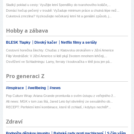
Sladký poklad u cesty: Využijte letní špendlíky do tvarohového koláče,...
Domácí kečup pečený v troubě: Vyžaduje minimum práce a chutná lépe než...
Cuketová zmrzlina? Vyzkoušejte nečekaný letní hit a geniální způsob, j...
Hobby a zábava
BLESK Tlapky
Divoký kačer
Netflix filmy a seriály
Cestovní horečka šlechty: Chuďas z Klatovska otrokářem v Jižní Americe
Filip Vondrášek: V Jižní Americe si lidé plují životem mnohem lehčeji,...
Osvěžení ve Schladmingu: Lamy, ferraty i koulovačka v létě jsou jen pá...
Pro generaci Z
#inspirace
#wellbeing
#news
Pop Culture Wrap: Ariana Grande promluvila o svém ústupu z veřejného ž...
Alt news: MGK v tom zas lítá, Jared Leto byl obviněný ze sexuálního ob...
RECEPT: Perfektní letní kombinace, které tě zchladí, i kdybys nechtěl*...
Zdraví
Podpořte dětskou imunitu
Babské rady proti nachlazení
S čím vším