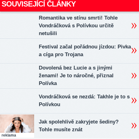
SOUVISEJÍCÍ ČLÁNKY
Romantika ve stínu smrti! Tohle
Vondráčková s Polívkou určitě
netušili
Festival začal pořádnou jízdou: Pivka
a cíga pro Trojana
Dovolená bez Lucie a s jinými
ženami! Je to náročné, přiznal
Polívka
Vondráčková se nezdá: Takhle je to s
Polívkou
Jak spolehlivě zakryjete šediny?
Tohle musíte znát
reklama