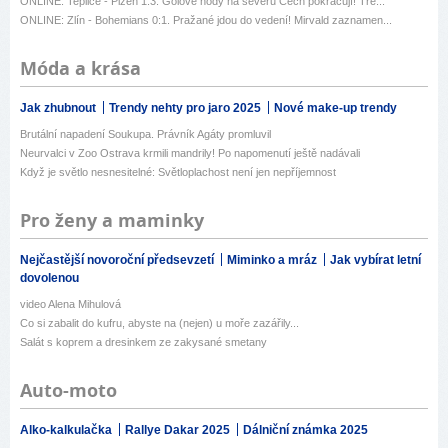
ONLINE: Teplice - Plzeň 1:3. Gólové hody na severu Čech pokračují! Tre...
ONLINE: Zlín - Bohemians 0:1. Pražané jdou do vedení! Mirvald zaznamen...
Móda a krása
Jak zhubnout
Trendy nehty pro jaro 2025
Nové make-up trendy
Brutální napadení Soukupa. Právník Agáty promluvil
Neurvalci v Zoo Ostrava krmili mandrily! Po napomenutí ještě nadávali
Když je světlo nesnesitelné: Světloplachost není jen nepříjemnost
Pro ženy a maminky
Nejčastější novoroční předsevzetí
Miminko a mráz
Jak vybírat letní
dovolenou
video Alena Mihulová
Co si zabalit do kufru, abyste na (nejen) u moře zazářily...
Salát s koprem a dresinkem ze zakysané smetany
Auto-moto
Alko-kalkulačka
Rallye Dakar 2025
Dálniční známka 2025