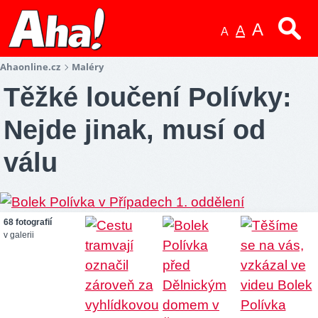
A
A
A
Ahaonline.cz
Maléry
Těžké loučení Polívky:
Nejde jinak, musí od
válu
68 fotografií
v galerii