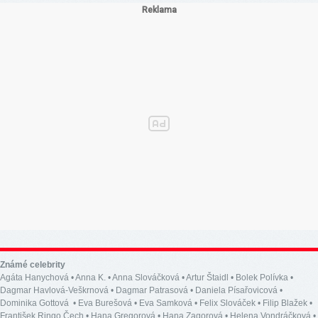
Známé celebrity
Agáta Hanychová
•
Anna K.
•
Anna Slováčková
•
Artur Štaidl
•
Bolek Polívka
•
Dagmar Havlová-Veškrnová
•
Dagmar Patrasová
•
Daniela Písařovicová
•
Dominika Gottová
•
Eva Burešová
•
Eva Samková
•
Felix Slováček
•
Filip Blažek
•
František Ringo Čech
•
Hana Gregorová
•
Hana Zagorová
•
Helena Vondráčková
•