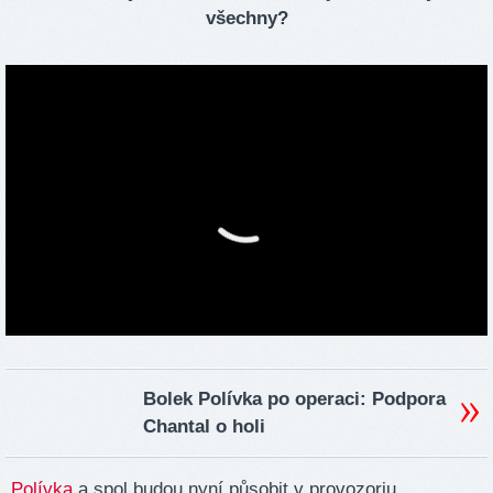
všechny?
Bolek Polívka po operaci: Podpora
Chantal o holi
Polívka
a spol budou nyní působit v provozoriu