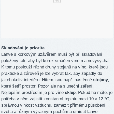
Skladování je priorita
Lahve s korkovým uzávěrem musí být při skladování
položeny tak, aby byl korek smáčen vínem a nevysychal.
K tomu poslouží různé druhy stojanů na víno, které jsou
praktické a zároveň je lze vybrat tak, aby zapadly do
jakéhokoliv interiéru. Hitem jsou např. nástěnné
stojany
,
které šetří prostor. Pozor ale na sluneční záření.
Nejlepším prostředím je pro víno
sklep
. Pokud ho máte, je
potřeba v něm zajistit konstantní teplotu mezi 10 a 12 °C,
správnou vlhkost vzduchu, zamezit přímému působení
světla a různým výrazným pachům a umístit lahve