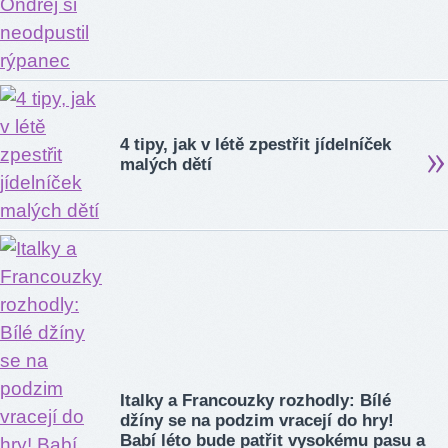
4 tipy, jak v létě zpestřit jídelníček
malých dětí
Italky a Francouzky rozhodly: Bílé
džíny se na podzim vracejí do hry!
Babí léto bude patřit vysokému pasu a