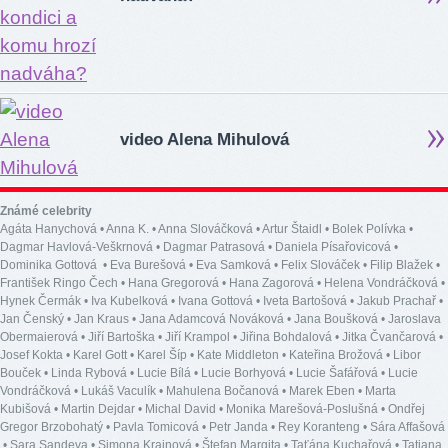
video Alena Mihulová
Známé celebrity
Agáta Hanychová
•
Anna K.
•
Anna Slováčková
•
Artur Štaidl
•
Bolek Polívka
•
Dagmar Havlová-Veškrnová
•
Dagmar Patrasová
•
Daniela Písařovicová
•
Dominika Gottová
•
Eva Burešová
•
Eva Samková
•
Felix Slováček
•
Filip Blažek
•
František Ringo Čech
•
Hana Gregorová
•
Hana Zagorová
•
Helena Vondráčková
•
Hynek Čermák
•
Iva Kubelková
•
Ivana Gottová
•
Iveta Bartošová
•
Jakub Prachař
•
Jan Čenský
•
Jan Kraus
•
Jana Adamcová Nováková
•
Jana Boušková
•
Jaroslava
Obermaierová
•
Jiří Bartoška
•
Jiří Krampol
•
Jiřina Bohdalová
•
Jitka Čvančarová
•
Josef Kokta
•
Karel Gott
•
Karel Šíp
•
Kate Middleton
•
Kateřina Brožová
•
Libor
Bouček
•
Linda Rybová
•
Lucie Bílá
•
Lucie Borhyová
•
Lucie Šafářová
•
Lucie
Vondráčková
•
Lukáš Vaculík
•
Mahulena Bočanová
•
Marek Eben
•
Marta
Kubišová
•
Martin Dejdar
•
Michal David
•
Monika Marešová-Poslušná
•
Ondřej
Gregor Brzobohatý
•
Pavla Tomicová
•
Petr Janda
•
Rey Koranteng
•
Sára Affašová
•
Sara Sandeva
•
Simona Krainová
•
Štefan Margita
•
Taťána Kuchařová
•
Tatiana