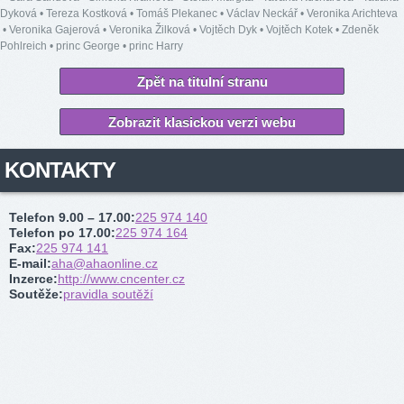
Dyková
•
Tereza Kostková
•
Tomáš Plekanec
•
Václav Neckář
•
Veronika Arichteva
•
Veronika Gajerová
•
Veronika Žilková
•
Vojtěch Dyk
•
Vojtěch Kotek
•
Zdeněk
Pohlreich
•
princ George
•
princ Harry
Zpět na titulní stranu
Zobrazit klasickou verzi webu
KONTAKTY
Telefon 9.00 – 17.00
:
225 974 140
Telefon po 17.00
:
225 974 164
Fax
:
225 974 141
E-mail
:
aha@ahaonline.cz
Inzerce
:
http://www.cncenter.cz
Soutěže
:
pravidla soutěží