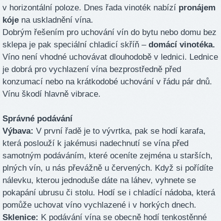
v horizontální poloze. Dnes řada vinoték nabízí
pronájem
kóje
na uskladnění vína.
Dobrým řešením pro uchování vín do bytu nebo domu bez
sklepa je pak speciální chladicí skříň –
domácí vinotéka.
Víno není vhodné uchovávat dlouhodobě v lednici. Lednice
je dobrá pro vychlazení vína bezprostředně před
konzumací nebo na krátkodobé uchování v řádu pár dnů.
Vínu škodí hlavně vibrace.
Správné podávání
Výbava:
V první řadě je to vývrtka, pak se hodí karafa,
která poslouží k jakémusi nadechnutí se vína před
samotným podáváním, které oceníte zejména u starších,
plných vín, u nás převážně u červených. Když si pořídíte
nálevku, kterou jednoduše dáte na láhev, vyhnete se
pokapání ubrusu či stolu. Hodí se i chladící nádoba, která
pomůže uchovat víno vychlazené i v horkých dnech.
Sklenice:
K podávání vína se obecně hodí tenkostěnné