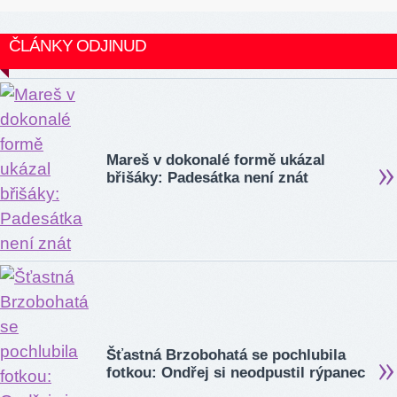
ČLÁNKY ODJINUD
Mareš v dokonalé formě ukázal
břišáky: Padesátka není znát
Šťastná Brzobohatá se pochlubila
fotkou: Ondřej si neodpustil rýpanec