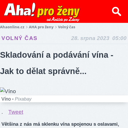
Ahaonline.cz
AHA pro ženy
Volný čas
VOLNÝ ČAS
28. srpna 2023 05:00
Skladování a podávání vína -
Jak to dělat správně...
Víno
• Pixabay
.
Tweet
Většina z nás má sklenku vína spojenou s oslavami,