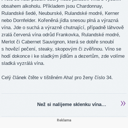
obsahem alkoholu. Příkladem jsou Chardonnay,
Rulandské šedé, Neuburské, Rulandské modré, Kerner
nebo Dornfelder. Kořeněná jídla snesou plná a výrazná
vína. Jde o suchá a výrazně chutnající, případně láhvově
zralá červená vína odrůd Frankovka, Rulandské modré,
Merlot či Cabernet Sauvignon, která se dobře snoubí
s hovězí pečení, steaky, skopovým či zvěřinou. Víno se
hodí dokonce i ke sladkým jídlům a dezertům, zde volíme
sladká vyzrálá vína.
Celý článek čtěte v tištěném Aha! pro ženy číslo 34.
Než si nalijeme sklenku vína…