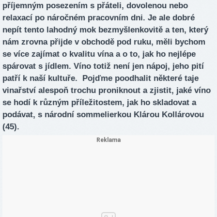
příjemným posezením s přáteli, dovolenou nebo
relaxací po náročném pracovním dni. Je ale dobré
nepít tento lahodný mok bezmyšlenkovitě a ten, který
nám zrovna přijde v obchodě pod ruku, měli bychom
se více zajímat o kvalitu vína a o to, jak ho nejlépe
spárovat s jídlem. Víno totiž není jen nápoj, jeho pití
patří k naší kultuře. Pojďme poodhalit některé taje
vinařství alespoň trochu proniknout a zjistit, jaké víno
se hodí k různým příležitostem, jak ho skladovat a
podávat, s národní sommelierkou Klárou Kollárovou
(45).