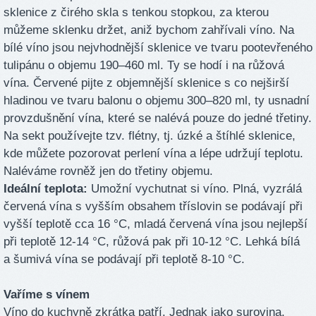
sklenice z čirého skla s tenkou stopkou, za kterou
můžeme sklenku držet, aniž bychom zahřívali víno. Na
bílé víno jsou nejvhodnější sklenice ve tvaru pootevřeného
tulipánu o objemu 190–460 ml. Ty se hodí i na růžová
vína. Červené pijte z objemnější sklenice s co nejširší
hladinou ve tvaru balonu o objemu 300–820 ml, ty usnadní
provzdušnění vína, které se nalévá pouze do jedné třetiny.
Na sekt používejte tzv. flétny, tj. úzké a štíhlé sklenice,
kde můžete pozorovat perlení vína a lépe udržují teplotu.
Naléváme rovněž jen do třetiny objemu.
Ideální teplota:
Umožní vychutnat si víno. Plná, vyzrálá
červená vína s vyšším obsahem tříslovin se podávají při
vyšší teplotě cca 16 °C, mladá červená vína jsou nejlepší
při teplotě 12-14 °C, růžová pak při 10-12 °C. Lehká bílá
a šumivá vína se podávají při teplotě 8-10 °C.
Vaříme s vínem
Víno do kuchyně zkrátka patří. Jednak jako surovina,