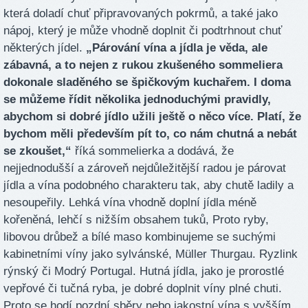
která doladí chuť připravovaných pokrmů, a také jako
nápoj, který je může vhodně doplnit či podtrhnout chuť
některých jídel.
„Párování vína a jídla je věda, ale
zábavná, a to nejen z rukou zkušeného sommeliera
dokonale sladěného se špičkovým kuchařem. I doma
se můžeme řídit několika jednoduchými pravidly,
abychom si dobré jídlo užili ještě o něco více. Platí, že
bychom měli především pít to, co nám chutná a nebát
se zkoušet,“
říká sommelierka a dodává, že
nejjednodušší a zároveň nejdůležitější radou je párovat
jídla a vína podobného charakteru tak, aby chutě ladily a
nesoupeřily. Lehká vína vhodně doplní jídla méně
kořeněná, lehčí s nižším obsahem tuků, Proto ryby,
libovou drůbež a bílé maso kombinujeme se suchými
kabinetními víny jako sylvánské, Müller Thurgau. Ryzlink
rýnský či Modrý Portugal. Hutná jídla, jako je prorostlé
vepřové či tučná ryba, je dobré doplnit víny plné chuti.
Proto se hodí pozdní sběry nebo jakostní vína s vyšším