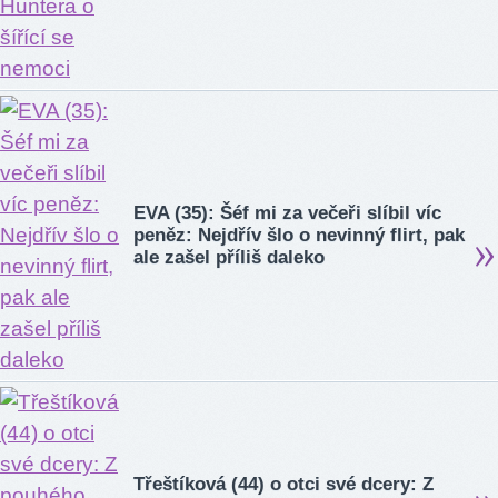
EVA (35): Šéf mi za večeři slíbil víc
peněz: Nejdřív šlo o nevinný flirt, pak
ale zašel příliš daleko
Třeštíková (44) o otci své dcery: Z