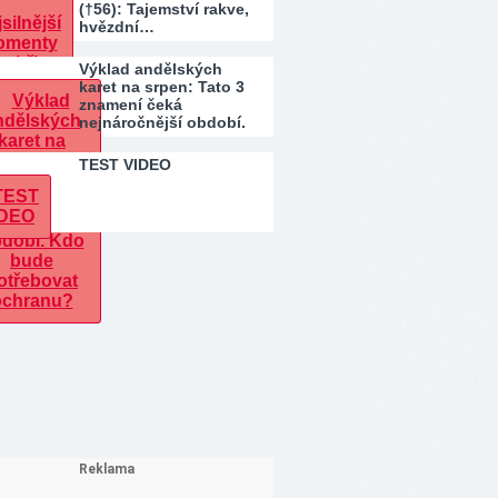
(†56): Tajemství rakve,
hvězdní…
Výklad andělských
karet na srpen: Tato 3
znamení čeká
nejnáročnější období.
Kdo…
TEST VIDEO