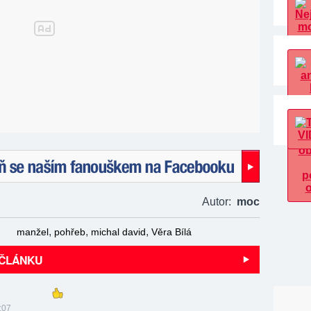
naším fanouškem na Facebooku!
Autor:
moc
,
,
,
manžel
pohřeb
michal david
Věra Bílá
 ČLÁNKU
:07