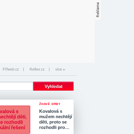
FITweb.cz
Reflex.cz
více
ŽHAVÉ DRBY
Kovalová s
mužem nechtějí
děti, proto se
rozhodli pro…