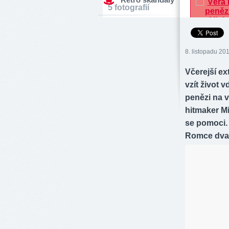
5 fotografií
8. listopadu 201
Včerejší e
vzít život 
penězi na 
hitmaker Mi
se pomoci. 
Romce dvac