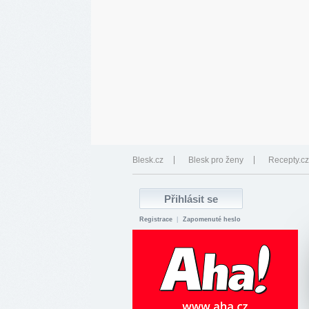
Blesk.cz
Blesk pro ženy
Recepty.cz
Registrace
|
Zapomenuté heslo