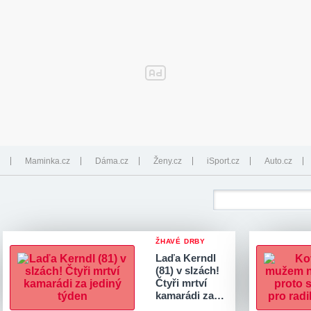
Maminka.cz
Dáma.cz
Ženy.cz
iSport.cz
Auto.cz
ŽHAVÉ DRBY
Laďa Kerndl
(81) v slzách!
Čtyři mrtví
kamarádi za…