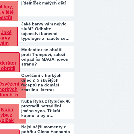
jídelníček malých dětí
Jaké barvy vám nejvíc
sluší? Odhalte
tajemství barevné
typologie a naučte se…
Moderátor se obrátil
proti Trumpovi, založí
odpadlíci MAGA novou
stranu?
Osvěžení v horkých
dnech: 5 skvělých
receptů na domácí
zmrzlinu, kterou…
Kuba Ryba z Rybiček 48
prozradil netradiční
jméno syna. Třikrát
kopnul a bylo…
Nejsilnější momenty z
pohřbu Glena Hansarda