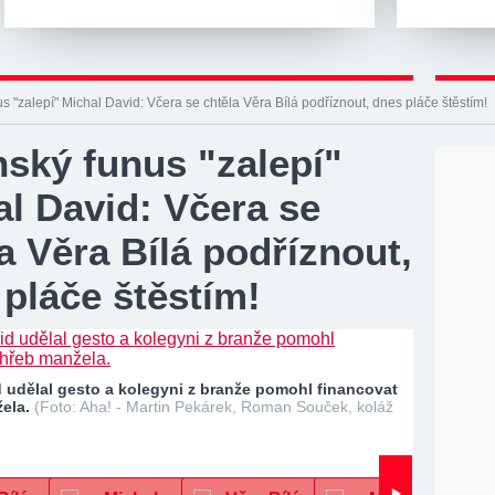
s "zalepí" Michal David: Včera se chtěla Věra Bílá podříznout, dnes pláče štěstím!
nský funus "zalepí"
l David: Včera se
a Věra Bílá podříznout,
pláče štěstím!
 udělal gesto a kolegyni z branže pomohl financovat
ela.
(Foto: Aha! - Martin Pekárek, Roman Souček, koláž