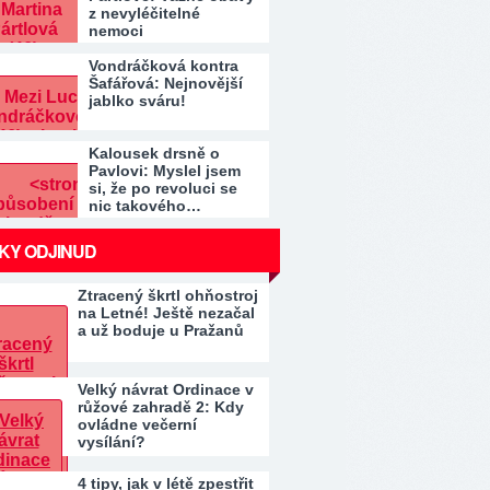
z nevyléčitelné
nemoci
Vondráčková kontra
Šafářová: Nejnovější
jablko sváru!
Kalousek drsně o
Pavlovi: Myslel jsem
si, že po revoluci se
nic takového…
KY ODJINUD
Ztracený škrtl ohňostroj
na Letné! Ještě nezačal
a už boduje u Pražanů
Velký návrat Ordinace v
růžové zahradě 2: Kdy
ovládne večerní
vysílání?
4 tipy, jak v létě zpestřit