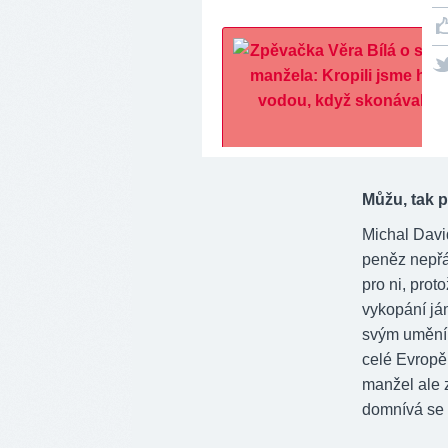
Můžu, tak
Michal Davi
peněz nepřá
pro ni, prot
vykopání jám
svým uměním
celé Evropě
manžel ale 
domnívá se 