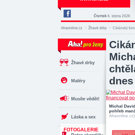
Čtvrtek
6. srpna 2026
Deník
Aha!
Ahaonline.cz
>
Žhavé drby
>
Cikánský funu
na
Facebooku
Ciká
Micha
Žhavé drby
chtěl
dnes 
Maléry
Musíte vědět!
Michal David
pohřeb manž
Ahaonline.cz)
Láska a sex
FOTOGALERIE
Retro skandály