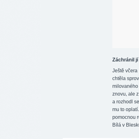
Záchránil jí
Ještě včera 
chtěla sprov
milovaného 
znovu, ale 
a rozhodl s
mu to oplatí
pomocnou ru
Bílá v Blesk