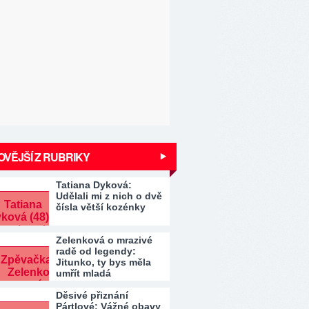
VĚJŠÍ Z RUBRIKY
Tatiana Dyková:
Udělali mi z nich o dvě
čísla větší kozénky
Zelenková o mrazivé
radě od legendy:
Jitunko, ty bys měla
umřít mladá
Děsivé přiznání
Pártlové: Vážné obavy