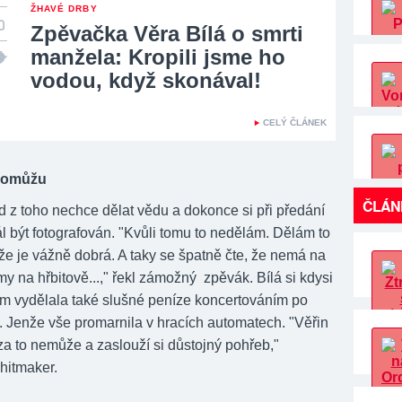
ŽHAVÉ DRBY
Zpěvačka Věra Bílá o smrti
manžela: Kropili jsme ho
vodou, když skonával!
CELÝ ČLÁNEK
 pomůžu
ČLÁN
d z toho nechce dělat vědu a dokonce si při předání
l být fotografován. "Kvůli tomu to nedělám. Dělám to
ože je vážně dobrá. A taky se špatně čte, že nemá na
y na hřbitově...," řekl zámožný zpěvák. Bílá si kdysi
 vydělala také slušné peníze koncertováním po
. Jenže vše promarnila v hracích automatech. "Věřin
za to nemůže a zaslouží si důstojný pohřeb,"
hitmaker.