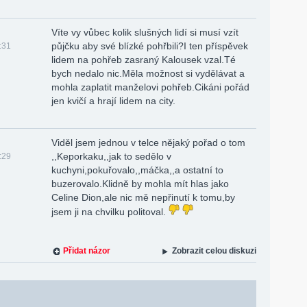
Víte vy vůbec kolik slušných lidí si musí vzít
půjčku aby své blízké pohřbili?I ten příspěvek
:31
lidem na pohřeb zasraný Kalousek vzal.Té
bych nedalo nic.Měla možnost si vydělávat a
mohla zaplatit manželovi pohřeb.Cikáni pořád
jen kvičí a hrají lidem na city.
Viděl jsem jednou v telce nějaký pořad o tom
,,Keporkaku,,jak to sedělo v
:29
kuchyni,pokuřovalo,,máčka,,a ostatní to
buzerovalo.Klidně by mohla mít hlas jako
Celine Dion,ale nic mě nepřinutí k tomu,by
jsem ji na chvilku politoval.
Přidat názor
Zobrazit celou diskuzi