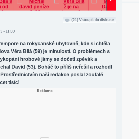
(21)
Vstoupit do diskuse
3 • 11:00
xtempore na rokycanské ubytovně, kde si chtěla
vdova Věra Bílá (59) je minulostí. O problémech s
vykopání hrobové jámy se dočetl zpěvák a
chal David (53). Boháč to příliš neřešil a rozhodl
Prostřednictvím naší redakce poslal zoufalé
et tisíc!