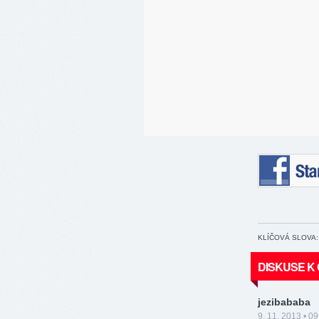
Staňte se 
KLÍČOVÁ SLOVA:
DISKUSE K
jezibababa
9. 11. 2013 • 09