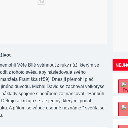
 život
NEJNO
nemohli Věře Bílé vytrhnout z ruky nůž, kterým se
odit z tohoto světa, aby následovala svého
manžela Františka (†59). Dnes jí přemohl pláč
z jiného důvodu. Michal David se zachoval velkoryse
e náklady spojené s pohřbem zafinancovat. "Pánbůh
. Děkuju a křižuju se. Je jediný, který mi podal
ku. A přitom se vůbec osobně neznáme," svěřila se
u.