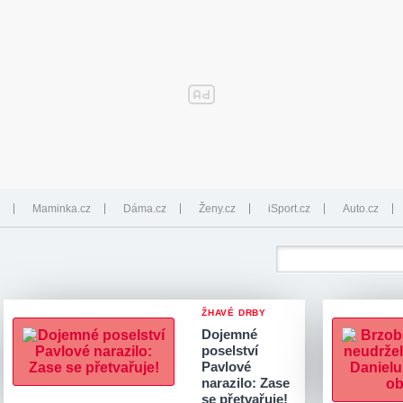
Maminka.cz
Dáma.cz
Ženy.cz
iSport.cz
Auto.cz
ŽHAVÉ DRBY
Dojemné
poselství
Pavlové
narazilo: Zase
se přetvařuje!