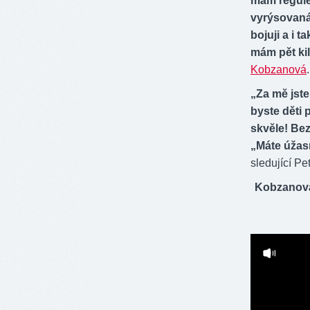
mám regulér
vyrýsovaná
bojuji a i 
mám pět kil
Kobzanová
„Za mě jste
byste děti
skvěle! Bez
„Máte úžas
sledující Pet
Kobzanová 