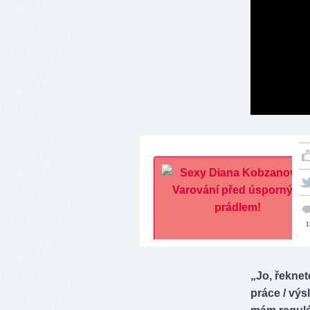
1
„Jo, řeknet
práce / výs