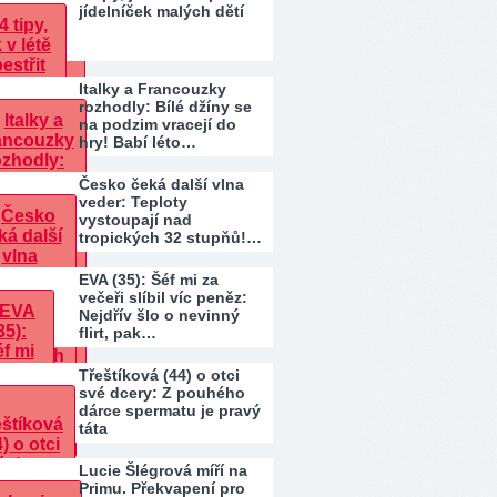
jídelníček malých dětí
Italky a Francouzky
rozhodly: Bílé džíny se
na podzim vracejí do
hry! Babí léto…
Česko čeká další vlna
veder: Teploty
vystoupají nad
tropických 32 stupňů!…
EVA (35): Šéf mi za
večeři slíbil víc peněz:
Nejdřív šlo o nevinný
flirt, pak…
Třeštíková (44) o otci
své dcery: Z pouhého
dárce spermatu je pravý
táta
Lucie Šlégrová míří na
Primu. Překvapení pro