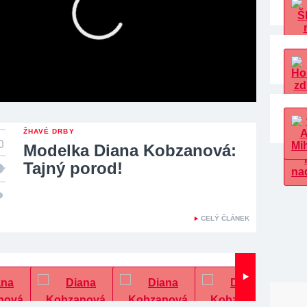
ŽHAVÉ DRBY
Modelka Diana Kobzanová:
Tajný porod!
CELÝ ČLÁNEK