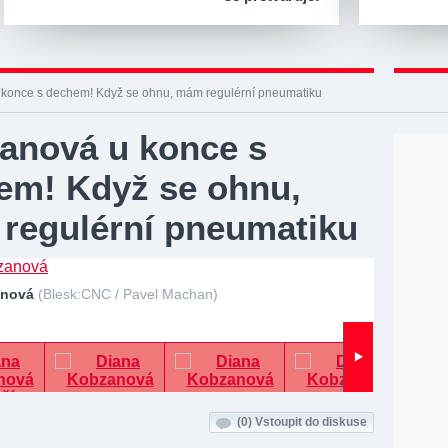
konce s dechem! Když se ohnu, mám regulérní pneumatiku
anová u konce s
em! Když se ohnu,
regulérní pneumatiku
anová
(Blesk:CNC / Pavel Machan)
(0)
Vstoupit do diskuse