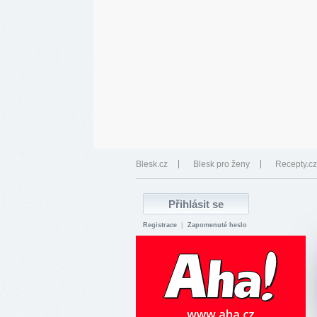
Blesk.cz
Blesk pro ženy
Recepty.cz
Registrace
|
Zapomenuté heslo