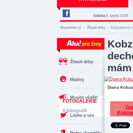
Sobota
8. srpna 2026
Deník
Aha!
Ahaonline.cz
>
Žhavé drby
>
Kobzanová u 
na
Facebooku
Kobz
dech
Žhavé drby
mám 
Maléry
Diana Kobz
Musíte vědět!
FOTOGALERIE
8 fotografií
Láska a sex
Retro skandály