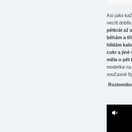
Asi jako ka
necítí dobře
pětkrát až 
běhám a tři
hlídám kalo
cukr a jiné
měla o pět 
modelka na 
současné fi
Roztomilos