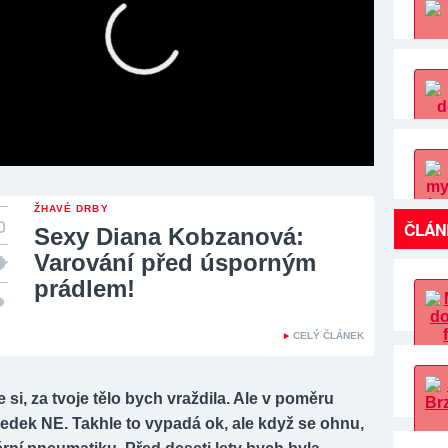
ŽHAVÉ DRBY
ČLÁN
Sexy Diana Kobzanová:
Varování před úsporným
prádlem!
CELÝ ČLÁNEK
e si, za tvoje tělo bych vraždila. Ale v poměru
ledek NE. Takhle to vypadá ok, ale když se ohnu,