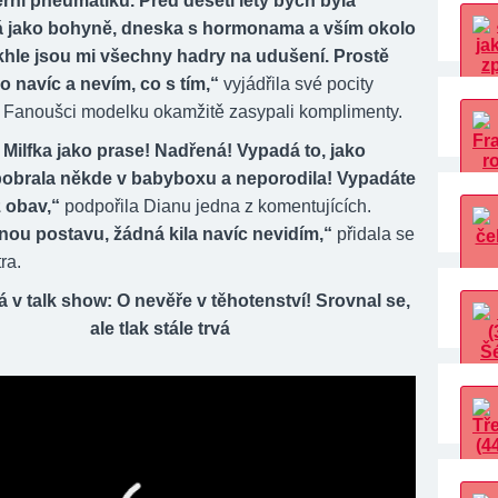
ní pneumatiku. Před deseti lety bych byla
 jako bohyně, dneska s hormonama a vším okolo
takhle jsou mi všechny hadry na udušení. Prostě
o navíc a nevím, co s tím,“
vyjádřila své pocity
. Fanoušci modelku okamžitě zasypali komplimenty.
 Milfka jako prase! Nadřená! Vypadá to, jako
 pobrala někde v babyboxu a neporodila! Vypadáte
 obav,“
podpořila Dianu jedna z komentujících.
nou postavu, žádná kila navíc nevidím,“
přidala se
ra.
v talk show: O nevěře v těhotenství! Srovnal se,
ale tlak stále trvá