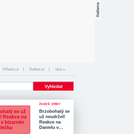
FITweb.cz
Reflex.cz
více
ŽHAVÉ DRBY
Brzobohatý se
už neudržel!
Reakce na
Danielu v…