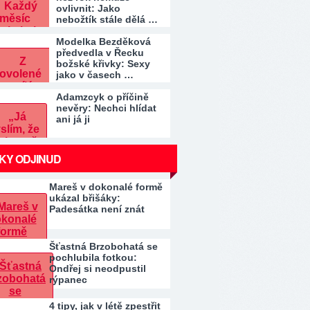
ovlivnit: Jako
nebožtík stále dělá …
Modelka Bezděková
předvedla v Řecku
božské křivky: Sexy
jako v časech …
Adamzcyk o příčině
nevěry: Nechci hlídat
ani já ji
KY ODJINUD
Mareš v dokonalé formě
ukázal břišáky:
Padesátka není znát
Šťastná Brzobohatá se
pochlubila fotkou:
Ondřej si neodpustil
rýpanec
4 tipy, jak v létě zpestřit