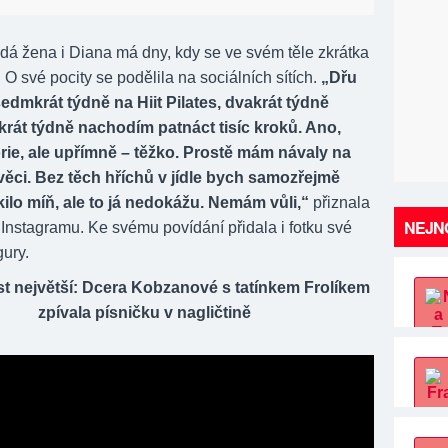
ždá žena i Diana má dny, kdy se ve svém těle zkrátka
. O své pocity se podělila na sociálních sítích.
„Dřu
sedmkrát týdně na Hiit Pilates, dvakrát týdně
krát týdně nachodím patnáct tisíc kroků. Ano,
rie, ale upřímně – těžko. Prostě mám návaly na
 věci. Bez těch hříchů v jídle bych samozřejmě
kilo míň, ale to já nedokážu. Nemám vůli,“
přiznala
NEJNO
Instagramu. Ke svému povídání přidala i fotku své
gury.
t největší: Dcera Kobzanové s tatínkem Frolíkem
zpívala písničku v nagličtině