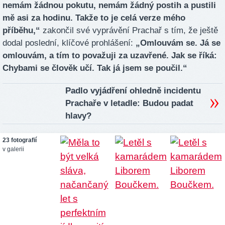
nemám žádnou pokutu, nemám žádný postih a pustili
mě asi za hodinu. Takže to je celá verze mého
příběhu,“
zakončil své vyprávění Prachař s tím, že ještě
dodal poslední, klíčové prohlášení:
„Omlouvám se. Já se
omlouvám, a tím to považuji za uzavřené. Jak se říká:
Chybami se člověk učí. Tak já jsem se poučil.“
Padlo vyjádření ohledně incidentu
Prachaře v letadle: Budou padat
hlavy?
23 fotografií
v galerii