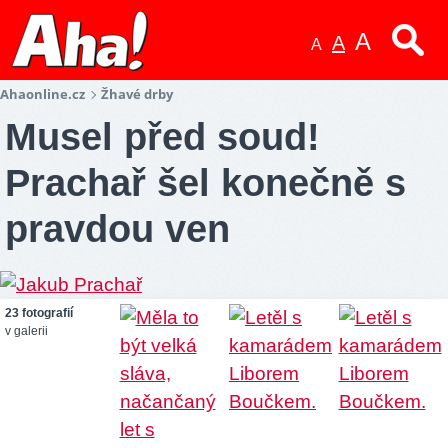
A
A
A
Ahaonline.cz
Žhavé drby
Musel před soud!
Prachař šel konečně s
pravdou ven
23 fotografií
v galerii