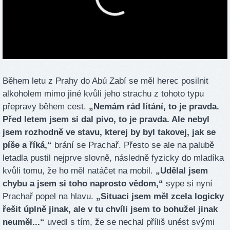
Během letu z Prahy do Abú Zabí se měl herec posilnit
alkoholem mimo jiné kvůli jeho strachu z tohoto typu
přepravy během cest.
„Nemám rád lítání, to je pravda.
Před letem jsem si dal pivo, to je pravda. Ale nebyl
jsem rozhodně ve stavu, kterej by byl takovej, jak se
píše a říká,“
brání se Prachař. Přesto se ale na palubě
letadla pustil nejprve slovně, následně fyzicky do mladíka
kvůli tomu, že ho měl natáčet na mobil.
„Udělal jsem
chybu a jsem si toho naprosto vědom,“
sype si nyní
Prachař popel na hlavu.
„Situaci jsem měl zcela logicky
řešit úplně jinak, ale v tu chvíli jsem to bohužel jinak
neuměl...“
uvedl s tím, že se nechal příliš unést svými