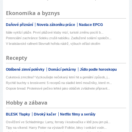
Ekonomika a byznys
Daňové přiznání
Novela zákoníku práce
Nadace EPCG
Itálie vyklízí pláže. První plážové kluby mizí, turisté změnu pocítí b...
Potenciální zachránce Soleku zrušil nabídku. Zadlužené solární společn...
V bratislavské rafinerii Slovnaft hořela nádrž, výbuch otřásl okolím
Recepty
Oblíbené zimní polévky
Domácí pekárny
Jídlo podle horoskopu
Cuketová zmrzlina? Vyzkoušejte nečekaný letní hit a geniální způsob, j...
Rychlé buchty s broskvemi: 5 receptů na sladké letní moučníky, které m...
Oopsie bread: Proteinové pečivo lehké jako obláček zvládnete připravit...
Hobby a zábava
BLESK Tlapky
Divoký kačer
Netflix filmy a seriály
Osvěžení ve Schladmingu: Lamy, ferraty i koulovačka v létě jsou jen pá...
Tipy na víkend: Harry Potter na výstavě! Folklor, bitvy i setkání vodn...