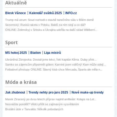
Aktuálně
Blesk Vánoce
Kalendář svátků 2025
INFO.cz
Trump má utrum: Soud rozhodl o stavbě tanečního sálu v Bílém domě
Sezemský: Ruská raketa v Polsku. Babiš za ním stojí a co dál?
ONLINE: Zelenskyj v Srbsku a Ukrajina udeřila na další sklad Wildberri...
Sport
MS hokej 2025
Biatlon
Liga mistrů
Ubráněná Zbrojovka. Dostali jsme lekci, řekl kapitán Klíma. Dulay přek...
Samko se zájemcům připomněl gólem: Karviné jsem vděčný! Kam může odejí...
Fotbalové přestupy ONLINE: Slavný klub chce Mercada, Sparta ale měla n...
Móda a krása
Jak zhubnout
Trendy nehty pro jaro 2025
Nové make-up trendy
Marek Ztracený po dvou letech příprav naplnil amfiteátr: Kolaps na Let...
Nesnášíte pondělí? Vědci přišli se zajímavým vysvětlením
Brutální útok v Tanvaldu: Několik pobodaných