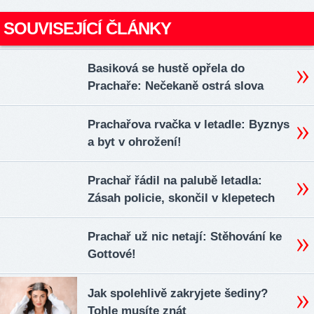
SOUVISEJÍCÍ ČLÁNKY
Basiková se hustě opřela do
Prachaře: Nečekaně ostrá slova
Prachařova rvačka v letadle: Byznys
a byt v ohrožení!
Prachař řádil na palubě letadla:
Zásah policie, skončil v klepetech
Prachař už nic netají: Stěhování ke
Gottové!
Jak spolehlivě zakryjete šediny?
Tohle musíte znát