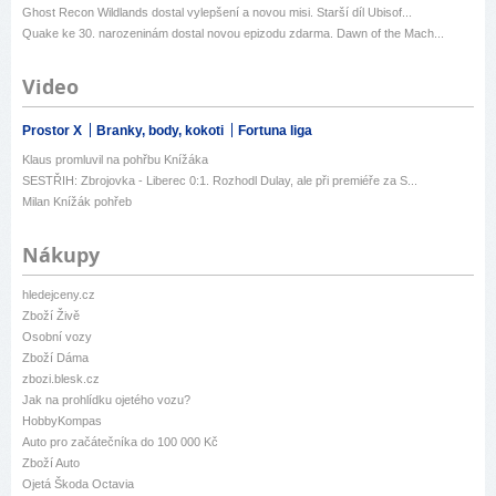
Ghost Recon Wildlands dostal vylepšení a novou misi. Starší díl Ubisof...
Quake ke 30. narozeninám dostal novou epizodu zdarma. Dawn of the Mach...
Video
Prostor X
Branky, body, kokoti
Fortuna liga
Klaus promluvil na pohřbu Knížáka
SESTŘIH: Zbrojovka - Liberec 0:1. Rozhodl Dulay, ale při premiéře za S...
Milan Knížák pohřeb
Nákupy
hledejceny.cz
Zboží Živě
Osobní vozy
Zboží Dáma
zbozi.blesk.cz
Jak na prohlídku ojetého vozu?
HobbyKompas
Auto pro začátečníka do 100 000 Kč
Zboží Auto
Ojetá Škoda Octavia