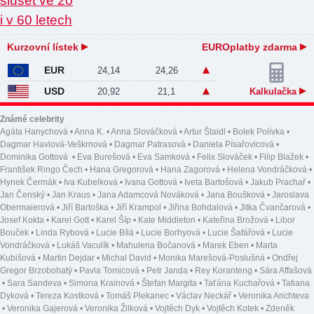
Kurzovní lístek
EUROplatby zdarma
EUR
24,14
24,26
USD
20,92
21,1
Kalkulačka
Známé celebrity
Agáta Hanychová
•
Anna K.
•
Anna Slováčková
•
Artur Štaidl
•
Bolek Polívka
•
Dagmar Havlová-Veškrnová
•
Dagmar Patrasová
•
Daniela Písařovicová
•
Dominika Gottová
•
Eva Burešová
•
Eva Samková
•
Felix Slováček
•
Filip Blažek
•
František Ringo Čech
•
Hana Gregorová
•
Hana Zagorová
•
Helena Vondráčková
•
Hynek Čermák
•
Iva Kubelková
•
Ivana Gottová
•
Iveta Bartošová
•
Jakub Prachař
•
Jan Čenský
•
Jan Kraus
•
Jana Adamcová Nováková
•
Jana Boušková
•
Jaroslava
Obermaierová
•
Jiří Bartoška
•
Jiří Krampol
•
Jiřina Bohdalová
•
Jitka Čvančarová
•
Josef Kokta
•
Karel Gott
•
Karel Šíp
•
Kate Middleton
•
Kateřina Brožová
•
Libor
Bouček
•
Linda Rybová
•
Lucie Bílá
•
Lucie Borhyová
•
Lucie Šafářová
•
Lucie
Vondráčková
•
Lukáš Vaculík
•
Mahulena Bočanová
•
Marek Eben
•
Marta
Kubišová
•
Martin Dejdar
•
Michal David
•
Monika Marešová-Poslušná
•
Ondřej
Gregor Brzobohatý
•
Pavla Tomicová
•
Petr Janda
•
Rey Koranteng
•
Sára Affašová
•
Sara Sandeva
•
Simona Krainová
•
Štefan Margita
•
Taťána Kuchařová
•
Tatiana
Dyková
•
Tereza Kostková
•
Tomáš Plekanec
•
Václav Neckář
•
Veronika Arichteva
•
Veronika Gajerová
•
Veronika Žilková
•
Vojtěch Dyk
•
Vojtěch Kotek
•
Zdeněk