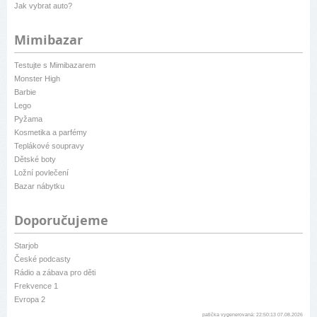
Jak vybrat auto?
Mimibazar
Testujte s Mimibazarem
Monster High
Barbie
Lego
Pyžama
Kosmetika a parfémy
Teplákové soupravy
Dětské boty
Ložní povlečení
Bazar nábytku
Doporučujeme
Starjob
České podcasty
Rádio a zábava pro děti
Frekvence 1
Evropa 2
patička vygenerovaná: 22:50:13 07.08.2026