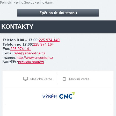
Pohlreich
•
princ George
•
princ Harry
Zpět na titulní stranu
KONTAKTY
Telefon 9.00 – 17.00
:
225 974 140
Telefon po 17.00
:
225 974 164
Fax
:
225 974 141
E-mail
:
aha@ahaonline.cz
Inzerce
:
http://www.cncenter.cz
Soutěže
:
pravidla soutěží
Klasická verze
Mobilní verze
VÝBĚR