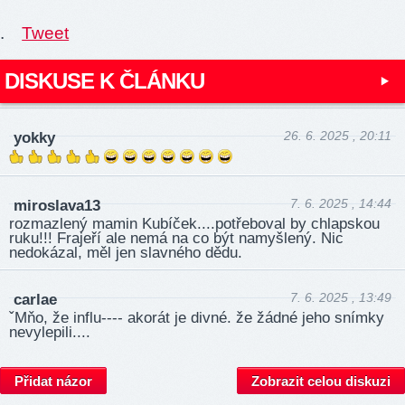
.
Tweet
DISKUSE K ČLÁNKU
26. 6. 2025 , 20:11
yokky
7. 6. 2025 , 14:44
miroslava13
rozmazlený mamin Kubí­ček.­...pot­řebo­val by chlapskou
ruku!!! Frajeří ale nemá na co být namyšlený. Nic
nedokázal, měl jen slavného dědu.
7. 6. 2025 , 13:49
carlae
ˇMňo, že influ---- akorát je divné. že žádné jeho snímky
nevylepili....
Přidat názor
Zobrazit celou diskuzi