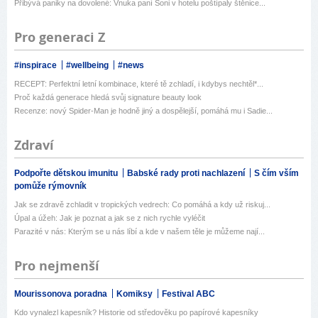
Přibývá paniky na dovolené: Vnuka paní Soni v hotelu poštípaly štěnice...
Pro generaci Z
#inspirace
#wellbeing
#news
RECEPT: Perfektní letní kombinace, které tě zchladí, i kdybys nechtěl*...
Proč každá generace hledá svůj signature beauty look
Recenze: nový Spider-Man je hodně jiný a dospělejší, pomáhá mu i Sadie...
Zdraví
Podpořte dětskou imunitu
Babské rady proti nachlazení
S čím vším
pomůže rýmovník
Jak se zdravě zchladit v tropických vedrech: Co pomáhá a kdy už riskuj...
Úpal a úžeh: Jak je poznat a jak se z nich rychle vyléčit
Parazité v nás: Kterým se u nás líbí a kde v našem těle je můžeme nají...
Pro nejmenší
Mourissonova poradna
Komiksy
Festival ABC
Kdo vynalezl kapesník? Historie od středověku po papírové kapesníky