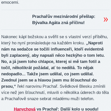
emocemi.
Prachařův mezinárodní přešlap:
Bývalka Agáta zná příčinu!
Nakonec kápl božskou a svěřil se s vlastní verzí příběhu,
který ho nyní pronásleduje na každém kroku.
„Naproti
nám na sedačce se točili influenceři, kteří evidentně
byli zaplacený, aby napsali něco hezkýho o tom letu.
No, a já jsem toho chlapce, kterej si mě tam fotil a
točil, několikrát požádal, ať to nedělá. To nějak
nedopadlo... Takže jsem udělal, co jsem udělal.
Zvednul jsem se a hlavou jsem mu šťouchnul do
prsou,“
řekl narovinu Prachař. Svědkové Blesku zmínili
více než jen šťouchnutí, mluvili o několika úderech do těla
a Prachařově snaze sebrat mladému muži telefon.
Hanychová
vs Prachař: Další kolo u soudu!