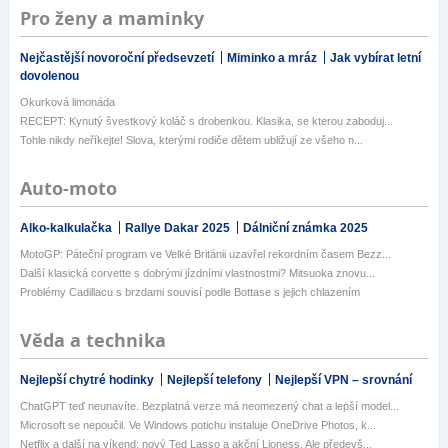
Pro ženy a maminky
Nejčastější novoroční předsevzetí
Miminko a mráz
Jak vybírat letní
dovolenou
Okurková limonáda
RECEPT: Kynutý švestkový koláč s drobenkou. Klasika, se kterou zaboduj...
Tohle nikdy neříkejte! Slova, kterými rodiče dětem ubližují ze všeho n...
Auto-moto
Alko-kalkulačka
Rallye Dakar 2025
Dálniční známka 2025
MotoGP: Páteční program ve Velké Británii uzavřel rekordním časem Bezz...
Další klasická corvette s dobrými jízdními vlastnostmi? Mitsuoka znovu...
Problémy Cadillacu s brzdami souvisí podle Bottase s jejich chlazením
Věda a technika
Nejlepší chytré hodinky
Nejlepší telefony
Nejlepší VPN – srovnání
ChatGPT teď neunavíte. Bezplatná verze má neomezený chat a lepší model...
Microsoft se nepoučil. Ve Windows potichu instaluje OneDrive Photos, k...
Netflix a další na víkend: nový Ted Lasso a akční Lioness. Ale předevš...