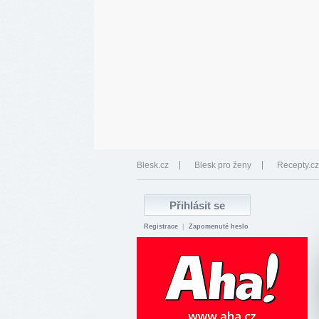
Blesk.cz
Blesk pro ženy
Recepty.cz
Registrace
|
Zapomenuté heslo