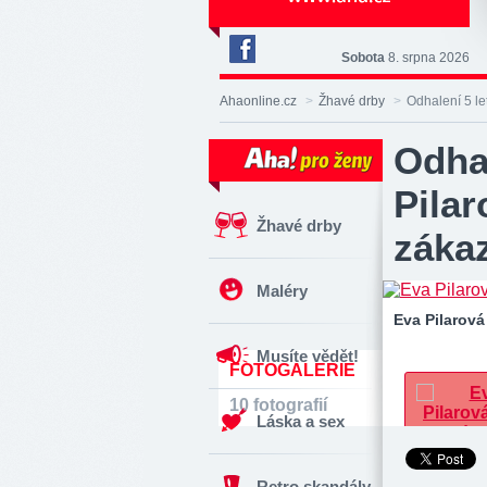
Sobota
8. srpna 2026
Deník
Aha!
Ahaonline.cz
>
Žhavé drby
>
Odhalení 5 le
na
Facebooku
Odhal
Pilar
Žhavé drby
záka
Maléry
Eva Pilarov
Musíte vědět!
FOTOGALERIE
10 fotografií
Láska a sex
Retro skandály