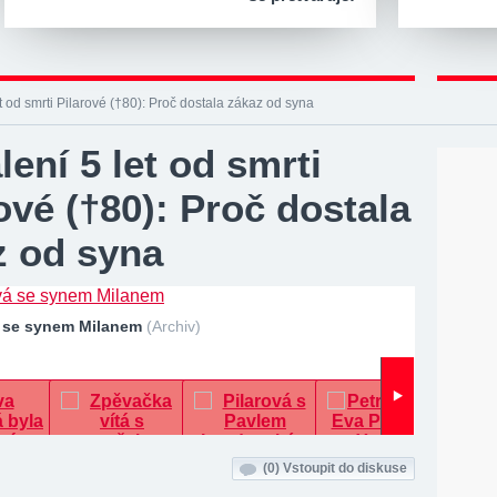
t od smrti Pilarové (†80): Proč dostala zákaz od syna
ení 5 let od smrti
ové (†80): Proč dostala
z od syna
á se synem Milanem
(Archiv)
(0)
Vstoupit do diskuse