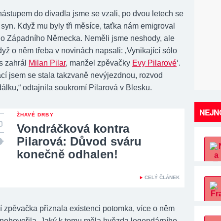
ástupem do divadla jsme se vzali, po dvou letech se
 syn. Když mu byly tři měsíce, taťka nám emigroval
ho Západního Německa. Neměli jsme neshody, ale
yž o něm třeba v novinách napsali: ‚Vynikající sólo
s zahrál
Milan Pilar
, manžel zpěvačky
Evy Pilarové
‘.
cí jsem se stala takzvaně nevýjezdnou, rozvod
álku,“ odtajnila soukromí Pilarová v Blesku.
NEJNO
ŽHAVÉ DRBY
Vondráčková kontra
Pilarová: Důvod sváru
konečně odhalen!
CELÝ ČLÁNEK
í zpěvačka přiznala existenci potomka, více o něm
 nehovořila. Jaký k tomu měla hvězda legendárního