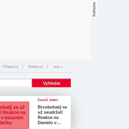
FITweb.cz
Reflex.cz
více
ŽHAVÉ DRBY
Brzobohatý se
už neudržel!
Reakce na
Danielu v…