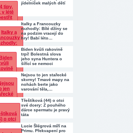
jídelníček malých dětí
Italky a Francouzky
rozhodly: Bílé džíny se
na podzim vracejí do
hry! Babí léto…
Biden kvůli rakovině
trpí! Bolestná slova
jeho syna Huntera o
šířící se nemoci
Nejsou to jen stařecké
skvrny! Tmavé mapy na
nohách berte jako
varování těla,…
Třeštíková (44) o otci
své dcery: Z pouhého
dárce spermatu je pravý
táta
Lucie Šlégrová míří na
Primu. Překvapení pro