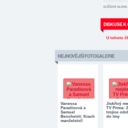
KLÍČOVÁ SLOVA:
DISKUSE K
U tohoto č
NEJNOVĚJŠÍ FOTOGALERIE
Vanessa
Jiskřivý m
Paradisová a
TV Prima:
Samuel
trojice odc
Benchetrit: Krach
do tmy
manželství!