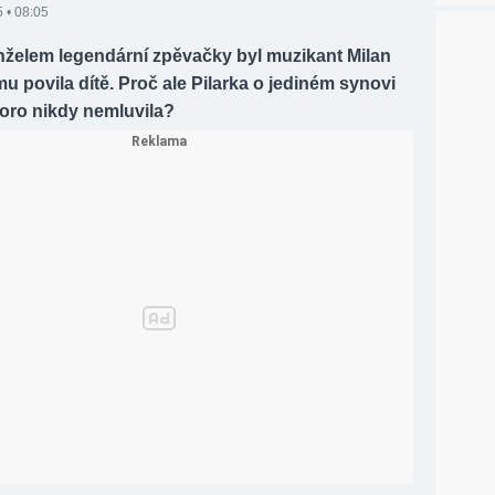
 • 08:05
želem legendární zpěvačky byl muzikant Milan
ému povila dítě. Proč ale Pilarka o jediném synovi
koro nikdy nemluvila?