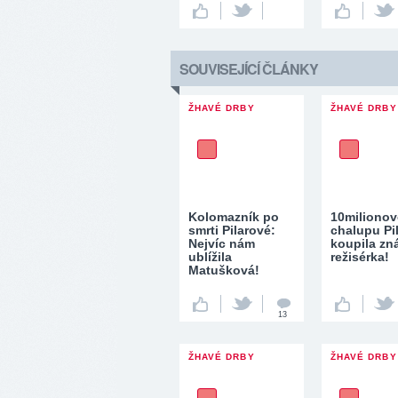
SOUVISEJÍCÍ ČLÁNKY
ŽHAVÉ DRBY
ŽHAVÉ DRBY
Kolomazník po
10miliono
smrti Pilarové:
chalupu Pi
Nejvíc nám
koupila z
ublížila
režisérka!
Matušková!
13
ŽHAVÉ DRBY
ŽHAVÉ DRBY