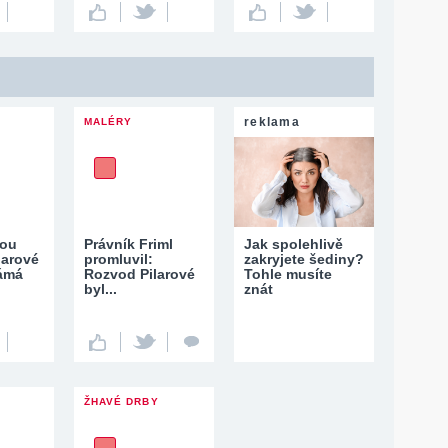
reklama
MALÉRY
vou
Právník Friml
Jak spolehlivě
larové
promluvil:
zakryjete šediny?
námá
Rozvod Pilarové
Tohle musíte
byl...
znát
ŽHAVÉ DRBY