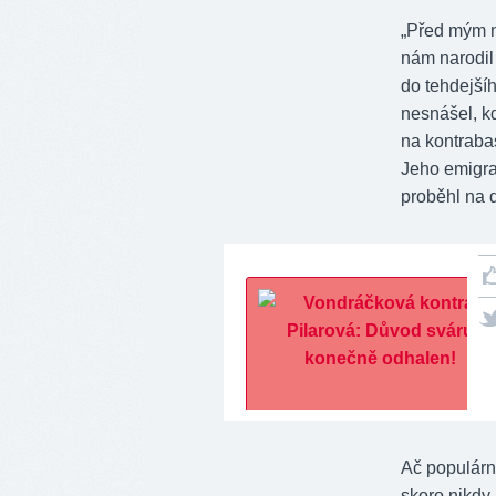
„Před mým n
nám narodil
do tehdejší
nesnášel, kd
na kontraba
Jeho emigra
proběhl na d
Ač populárn
skoro nikdy