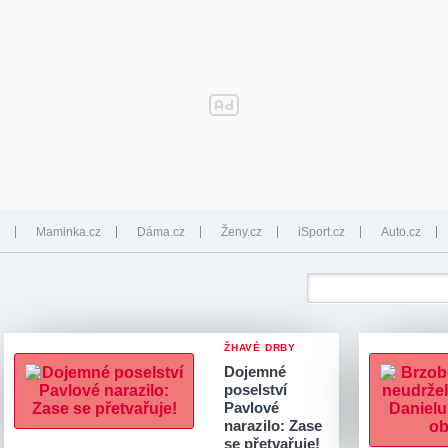
Maminka.cz
Dáma.cz
Ženy.cz
iSport.cz
Auto.cz
ŽHAVÉ DRBY
Dojemné
poselství
Pavlové
narazilo: Zase
se přetvařuje!