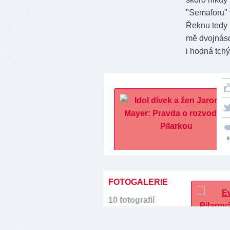
"Semaforu" v
Řeknu tedy p
mě dvojnás
i hodná tchý
8
FOTOGALERIE
10 fotografií