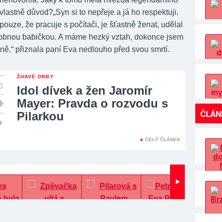
lastně důvod?„Syn si to nepřeje a já ho respektuji.
ouze, že pracuje s počítači, je šťastně ženat, udělal
obnou babičkou. A máme hezký vztah, dokonce jsem
ně,“ přiznala paní Eva nedlouho před svou smrtí.
ŽHAVÉ DRBY
Idol dívek a žen Jaromír
Mayer: Pravda o rozvodu s
ČLÁN
Pilarkou
CELÝ ČLÁNEK