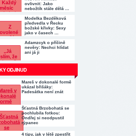
ovlivnit: Jako
nebožtík stále dělá …
Modelka Bezděková
předvedla v Řecku
božské křivky: Sexy
jako v časech …
Adamzcyk o příčině
nevěry: Nechci hlídat
ani já ji
KY ODJINUD
Mareš v dokonalé formě
ukázal břišáky:
Padesátka není znát
Šťastná Brzobohatá se
pochlubila fotkou:
Ondřej si neodpustil
rýpanec
4 tipy, jak v létě zpestřit