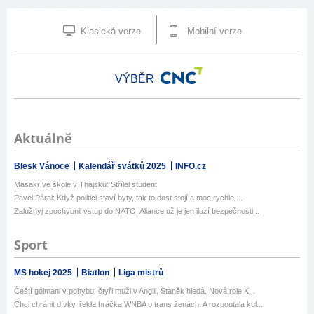
Klasická verze
Mobilní verze
VÝBĚR
Aktuálně
Blesk Vánoce
Kalendář svátků 2025
INFO.cz
Masakr ve škole v Thajsku: Střílel student
Pavel Páral: Když politici staví byty, tak to dost stojí a moc rychle ...
Zalužnyj zpochybnil vstup do NATO. Aliance už je jen iluzí bezpečnosti...
Sport
MS hokej 2025
Biatlon
Liga mistrů
Čeští gólmani v pohybu: čtyři muži v Anglii, Staněk hledá. Nová role K...
Chci chránit dívky, řekla hráčka WNBA o trans ženách. A rozpoutala kul...