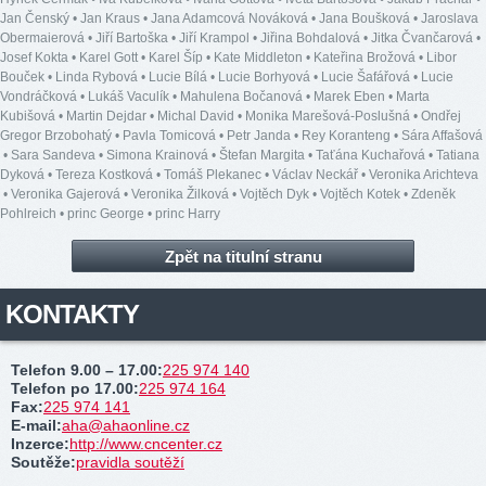
Jan Čenský
•
Jan Kraus
•
Jana Adamcová Nováková
•
Jana Boušková
•
Jaroslava
Obermaierová
•
Jiří Bartoška
•
Jiří Krampol
•
Jiřina Bohdalová
•
Jitka Čvančarová
•
Josef Kokta
•
Karel Gott
•
Karel Šíp
•
Kate Middleton
•
Kateřina Brožová
•
Libor
Bouček
•
Linda Rybová
•
Lucie Bílá
•
Lucie Borhyová
•
Lucie Šafářová
•
Lucie
Vondráčková
•
Lukáš Vaculík
•
Mahulena Bočanová
•
Marek Eben
•
Marta
Kubišová
•
Martin Dejdar
•
Michal David
•
Monika Marešová-Poslušná
•
Ondřej
Gregor Brzobohatý
•
Pavla Tomicová
•
Petr Janda
•
Rey Koranteng
•
Sára Affašová
•
Sara Sandeva
•
Simona Krainová
•
Štefan Margita
•
Taťána Kuchařová
•
Tatiana
Dyková
•
Tereza Kostková
•
Tomáš Plekanec
•
Václav Neckář
•
Veronika Arichteva
•
Veronika Gajerová
•
Veronika Žilková
•
Vojtěch Dyk
•
Vojtěch Kotek
•
Zdeněk
Pohlreich
•
princ George
•
princ Harry
Zpět na titulní stranu
KONTAKTY
Telefon 9.00 – 17.00
:
225 974 140
Telefon po 17.00
:
225 974 164
Fax
:
225 974 141
E-mail
:
aha@ahaonline.cz
Inzerce
:
http://www.cncenter.cz
Soutěže
:
pravidla soutěží