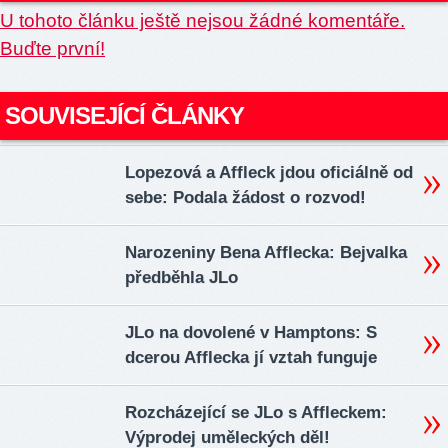
U tohoto článku ještě nejsou žádné komentáře.
Buďte první!
SOUVISEJÍCÍ ČLÁNKY
Lopezová a Affleck jdou oficiálně od
sebe: Podala žádost o rozvod!
Narozeniny Bena Afflecka: Bejvalka
předběhla JLo
JLo na dovolené v Hamptons: S
dcerou Afflecka jí vztah funguje
Rozcházející se JLo s Affleckem:
Výprodej uměleckých děl!