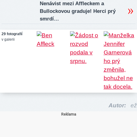
Nenávist mezi Affleckem a
Bullockovou graduje! Herci prý
smrdí…
29 fotografií
v galerii
Autor:
ež