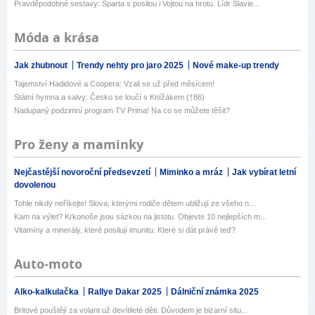
Pravděpodobné sestavy: Sparta s posilou i Vojtou na hrotu. Lídr Slavie...
Móda a krása
Jak zhubnout
Trendy nehty pro jaro 2025
Nové make-up trendy
Tajemství Hadidové a Coopera: Vzali se už před měsícem!
Státní hymna a salvy: Česko se loučí s Knížákem (†86)
Nadupaný podzimní program TV Prima! Na co se můžete těšit?
Pro ženy a maminky
Nejčastější novoroční předsevzetí
Miminko a mráz
Jak vybírat letní
dovolenou
Tohle nikdy neříkejte! Slova, kterými rodiče dětem ubližují ze všeho n...
Kam na výlet? Krkonoše jsou sázkou na jistotu. Objevte 10 nejlepších m...
Vitamíny a minerály, které posilují imunitu: Které si dát právě teď?
Auto-moto
Alko-kalkulačka
Rallye Dakar 2025
Dálniční známka 2025
Britové pouštějí za volant už devítileté děti. Důvodem je bizarní situ...