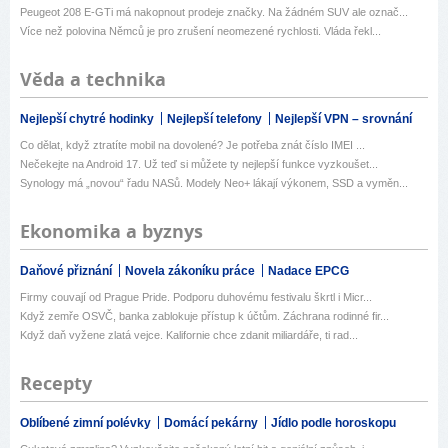
Peugeot 208 E-GTi má nakopnout prodeje značky. Na žádném SUV ale označ...
Více než polovina Němců je pro zrušení neomezené rychlosti. Vláda řekl...
Věda a technika
Nejlepší chytré hodinky
Nejlepší telefony
Nejlepší VPN – srovnání
Co dělat, když ztratíte mobil na dovolené? Je potřeba znát číslo IMEI ...
Nečekejte na Android 17. Už teď si můžete ty nejlepší funkce vyzkoušet...
Synology má „novou“ řadu NASů. Modely Neo+ lákají výkonem, SSD a vyměn...
Ekonomika a byznys
Daňové přiznání
Novela zákoníku práce
Nadace EPCG
Firmy couvají od Prague Pride. Podporu duhovému festivalu škrtl i Micr...
Když zemře OSVČ, banka zablokuje přístup k účtům. Záchrana rodinné fir...
Když daň vyžene zlatá vejce. Kalifornie chce zdanit miliardáře, ti rad...
Recepty
Oblíbené zimní polévky
Domácí pekárny
Jídlo podle horoskopu