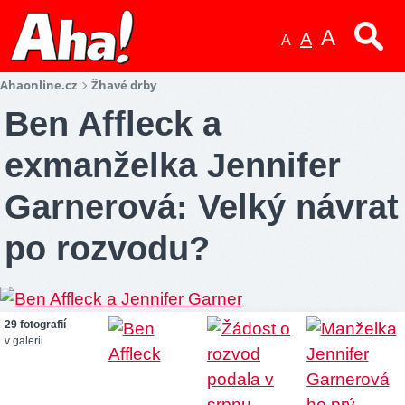
A
A
A
Ahaonline.cz
Žhavé drby
Ben Affleck a
exmanželka Jennifer
Garnerová: Velký návrat
po rozvodu?
29 fotografií
v galerii