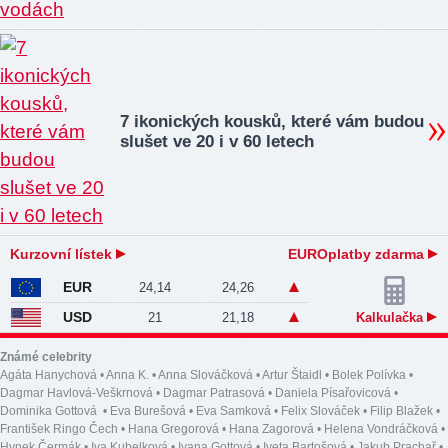
7 ikonických kousků, které vám budou
slušet ve 20 i v 60 letech
Kurzovní lístek
EUROplatby zdarma
EUR
24,14
24,26
USD
21
21,18
Kalkulačka
Známé celebrity
Agáta Hanychová
•
Anna K.
•
Anna Slováčková
•
Artur Štaidl
•
Bolek Polívka
•
Dagmar Havlová-Veškrnová
•
Dagmar Patrasová
•
Daniela Písařovicová
•
Dominika Gottová
•
Eva Burešová
•
Eva Samková
•
Felix Slováček
•
Filip Blažek
•
František Ringo Čech
•
Hana Gregorová
•
Hana Zagorová
•
Helena Vondráčková
•
Hynek Čermák
•
Iva Kubelková
•
Ivana Gottová
•
Iveta Bartošová
•
Jakub Prachař
•