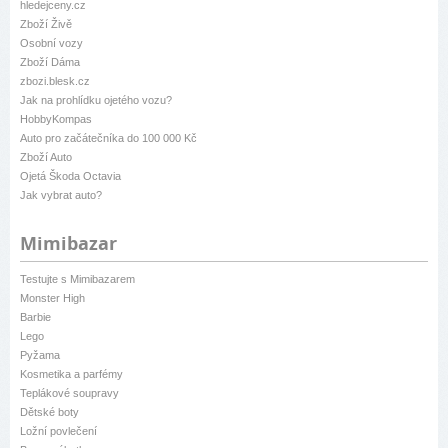
hledejceny.cz
Zboží Živě
Osobní vozy
Zboží Dáma
zbozi.blesk.cz
Jak na prohlídku ojetého vozu?
HobbyKompas
Auto pro začátečníka do 100 000 Kč
Zboží Auto
Ojetá Škoda Octavia
Jak vybrat auto?
Mimibazar
Testujte s Mimibazarem
Monster High
Barbie
Lego
Pyžama
Kosmetika a parfémy
Teplákové soupravy
Dětské boty
Ložní povlečení