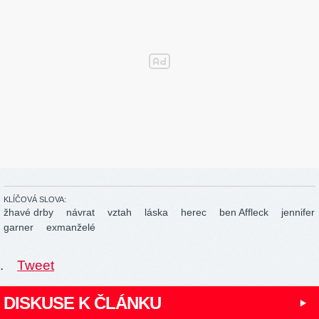
KLÍČOVÁ SLOVA:
žhavé drby
návrat
vztah
láska
herec
ben Affleck
jennifer
garner
exmanželé
.
Tweet
DISKUSE K ČLÁNKU