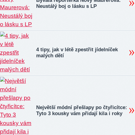
Bývalá reportérka Novy Maurerová:
Neustálý boj o lásku s LP
4 tipy, jak v létě zpestřit jídelníček
malých dětí
Největší módní přešlapy po čtyřicítce:
Tyto 3 kousky vám přidají kila i roky