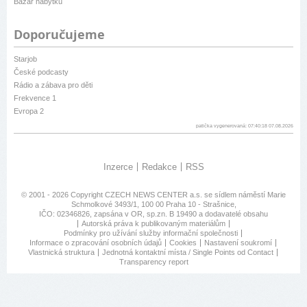
Bazar nábytku
Doporučujeme
Starjob
České podcasty
Rádio a zábava pro děti
Frekvence 1
Evropa 2
patička vygenerovaná: 07:40:18 07.08.2026
Inzerce
Redakce
RSS
© 2001 - 2026 Copyright
CZECH NEWS CENTER a.s.
se sídlem náměstí Marie
Schmolkové 3493/1, 100 00 Praha 10 - Strašnice,
IČO: 02346826, zapsána v OR, sp.zn. B 19490 a dodavatelé obsahu
Autorská práva k publikovaným materiálům
Podmínky pro užívání služby informační společnosti
Informace o zpracování osobních údajů
Cookies
Nastavení soukromí
Vlastnická struktura
Jednotná kontaktní místa / Single Points od Contact
Transparency report