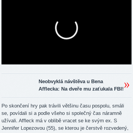
Neobvyklá návštěva u Bena
Afflecka: Na dveře mu zaťukala FBI!
Po skončení hry pak trávili většinu času pospolu, smáli
se, povídali si a podle všeho si společný čas náramně
užívali. Affleck má v oblibě vracet se ke svým ex. S
Jennifer Lopezovou (55), se kterou je čerstvě rozvedený,