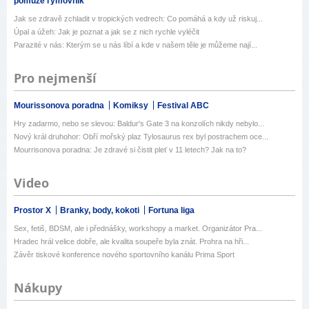
pomůže rýmovník
Jak se zdravě zchladit v tropických vedrech: Co pomáhá a kdy už riskuj...
Úpal a úžeh: Jak je poznat a jak se z nich rychle vyléčit
Parazité v nás: Kterým se u nás líbí a kde v našem těle je můžeme nají...
Pro nejmenší
Mourissonova poradna
Komiksy
Festival ABC
Hry zadarmo, nebo se slevou: Baldur's Gate 3 na konzolích nikdy nebylo...
Nový král druhohor: Obří mořský plaz Tylosaurus rex byl postrachem oce...
Mourrisonova poradna: Je zdravé si čistit pleť v 11 letech? Jak na to?
Video
Prostor X
Branky, body, kokoti
Fortuna liga
Sex, fetiš, BDSM, ale i přednášky, workshopy a market. Organizátor Pra...
Hradec hrál velice dobře, ale kvalita soupeře byla znát. Prohra na hři...
Závěr tiskové konference nového sportovního kanálu Prima Sport
Nákupy