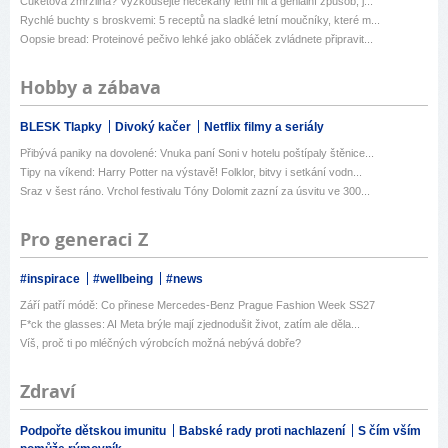
Cuketová zmrzlina? Vyzkoušejte nečekaný letní hit a geniální způsob, j...
Rychlé buchty s broskvemi: 5 receptů na sladké letní moučníky, které m...
Oopsie bread: Proteinové pečivo lehké jako obláček zvládnete připravit...
Hobby a zábava
BLESK Tlapky
Divoký kačer
Netflix filmy a seriály
Přibývá paniky na dovolené: Vnuka paní Soni v hotelu poštípaly štěnice...
Tipy na víkend: Harry Potter na výstavě! Folklor, bitvy i setkání vodn...
Sraz v šest ráno. Vrchol festivalu Tóny Dolomit zazní za úsvitu ve 300...
Pro generaci Z
#inspirace
#wellbeing
#news
Září patří módě: Co přinese Mercedes-Benz Prague Fashion Week SS27
F*ck the glasses: AI Meta brýle mají zjednodušit život, zatím ale děla...
Víš, proč ti po mléčných výrobcích možná nebývá dobře?
Zdraví
Podpořte dětskou imunitu
Babské rady proti nachlazení
S čím vším