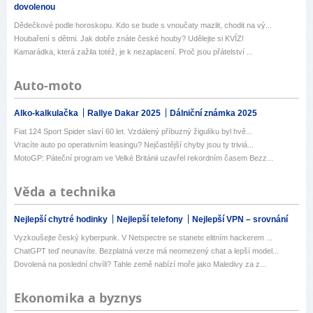
dovolenou
Dědečkové podle horoskopu. Kdo se bude s vnoučaty mazlit, chodit na vý...
Houbaření s dětmi. Jak dobře znáte české houby? Udělejte si KVÍZ!
Kamarádka, která zažila totéž, je k nezaplacení. Proč jsou přátelství ...
Auto-moto
Alko-kalkulačka
Rallye Dakar 2025
Dálniční známka 2025
Fiat 124 Sport Spider slaví 60 let. Vzdálený příbuzný žigulíku byl hvě...
Vracíte auto po operativním leasingu? Nejčastější chyby jsou ty triviá...
MotoGP: Páteční program ve Velké Británii uzavřel rekordním časem Bezz...
Věda a technika
Nejlepší chytré hodinky
Nejlepší telefony
Nejlepší VPN – srovnání
Vyzkoušejte český kyberpunk. V Netspectre se stanete elitním hackerem ...
ChatGPT teď neunavíte. Bezplatná verze má neomezený chat a lepší model...
Dovolená na poslední chvíli? Tahle země nabízí moře jako Maledivy za z...
Ekonomika a byznys