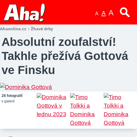
A
A
A
Ahaonline.cz
Žhavé drby
Absolutní zoufalství!
Takhle přežívá Gottová
ve Finsku
28 fotografií
v galerii