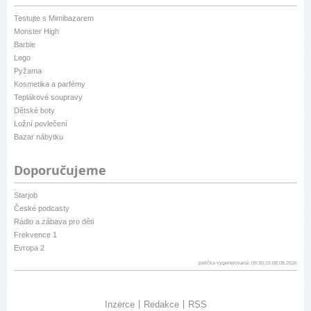
Testujte s Mimibazarem
Monster High
Barbie
Lego
Pyžama
Kosmetika a parfémy
Teplákové soupravy
Dětské boty
Ložní povlečení
Bazar nábytku
Doporučujeme
Starjob
České podcasty
Rádio a zábava pro děti
Frekvence 1
Evropa 2
patička vygenerovaná: 09:30:15 08.08.2026
Inzerce
Redakce
RSS