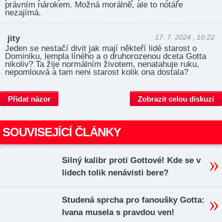
právním nárokem. Možná morálně, ale to notáře
nezajímá.
17. 7. 2024 , 10:22
jity
Jeden se nestačí divit jak mají někteří lidé starost o
Dominiku, lempla líného a o druhorozenou dceta Gotta
nikoliv? Ta žije normálním životem, nenatahuje ruku,
nepomlouvá a tam neni starost kolik ona dostala?
Přidat názor
Zobrazit celou diskuzi
SOUVISEJÍCÍ ČLÁNKY
Silný kalibr proti Gottové! Kde se v
lidech tolik nenávisti bere?
Studená sprcha pro fanoušky Gotta:
Ivana musela s pravdou ven!