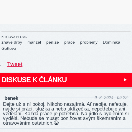
KLÍČOVÁ SLOVA:
žhavé drby
manžel
peníze
práce
problémy
Dominika
Gottová
.
Tweet
DISKUSE K ČLÁNKU
9. 8. 2024 , 09:22
benek
Dejte už s ní pokoj. Nikoho nezajímá. Ať nepije, nefetuje,
najde si práci, služka a nebo uklízečka, nepotřebuje ani
vzdělání. Každá práce je potřebná. Na jídlo s bydlením si
vydělá. Nebude se muset ponižovat svým škemráním a
otravováním ostatních.🤮