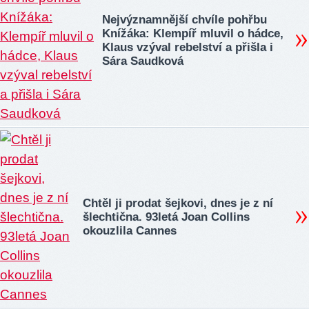
Nejvýznamnější chvíle pohřbu
Knížáka: Klempíř mluvil o hádce,
Klaus vzýval rebelství a přišla i
Sára Saudková
Chtěl ji prodat šejkovi, dnes je z ní
šlechtična. 93letá Joan Collins
okouzlila Cannes