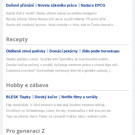
Daňové přiznání
Novela zákoníku práce
Nadace EPCG
Každý třetí jí nevěří. Banky přesto sázejí na umělou inteligenci
Bývalý inženýr Elona Muska drží akcie za půl miliardy. Při první příle...
Sucho drtí vodácký byznys. Voda zmizela i z míst, kde to Česko dosud n...
Recepty
Oblíbené zimní polévky
Domácí pekárny
Jídlo podle horoskopu
Sladký poklad u cesty: Využijte letní špendlíky do tvarohového koláče,...
Domácí kečup pečený v troubě: Vyžaduje minimum práce a chutná lépe než...
Cuketová zmrzlina? Vyzkoušejte nečekaný letní hit a geniální způsob, j...
Hobby a zábava
BLESK Tlapky
Divoký kačer
Netflix filmy a seriály
Filip Vondrášek: V Jižní Americe si lidé plují životem mnohem lehčeji,...
Osvěžení ve Schladmingu: Lamy, ferraty i koulovačka v létě jsou jen pá...
Tipy na víkend: Harry Potter na výstavě! Folklor, bitvy i setkání vodn...
Pro generaci Z