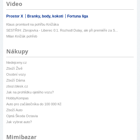
Video
Prostor X
Branky, body, kokoti
Fortuna liga
Klaus promluvil na pohřbu Knížáka
SESTŘIH: Zbrojovka - Liberec 0:1. Rozhodl Dulay, ale při premiéře za S...
Milan Knížák pohřeb
Nákupy
hledejceny.cz
Zboží Živě
Osobní vozy
Zboží Dáma
zbozi.blesk.cz
Jak na prohlídku ojetého vozu?
HobbyKompas
Auto pro začátečníka do 100 000 Kč
Zboží Auto
Ojetá Škoda Octavia
Jak vybrat auto?
Mimibazar