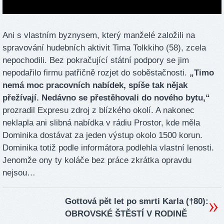
Ani s vlastním byznysem, který manželé založili na
spravování hudebních aktivit Tima Tolkkiho (58), zcela
nepochodili. Bez pokračující státní podpory se jim
nepodařilo firmu patřičně rozjet do soběstačnosti.
„Timo
nemá moc pracovních nabídek, spíše tak nějak
přežívají. Nedávno se přestěhovali do nového bytu,“
prozradil Expresu zdroj z blízkého okolí. A nakonec
neklapla ani slibná nabídka v rádiu Prostor, kde měla
Dominika dostávat za jeden výstup okolo 1500 korun.
Dominika totiž podle informátora podlehla vlastní lenosti.
Jenomže ony ty koláče bez práce zkrátka opravdu
nejsou…
Gottová pět let po smrti Karla (†80):
OBROVSKÉ ŠTĚSTÍ V RODINĚ