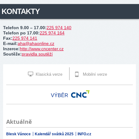
KONTAKTY
Telefon 9.00 – 17.00
:
225 974 140
Telefon po 17.00
:
225 974 164
Fax
:
225 974 141
E-mail
:
aha@ahaonline.cz
Inzerce
:
http://www.cncenter.cz
Soutěže
:
pravidla soutěží
Klasická verze
Mobilní verze
VÝBĚR
Aktuálně
Blesk Vánoce
Kalendář svátků 2025
INFO.cz