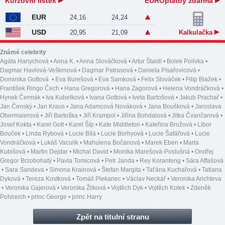
Kurzovní lístek
EUROplatby zdarma
EUR
24,16
24,24
USD
20,95
21,09
Kalkulačka
Známé celebrity
Agáta Hanychová
•
Anna K.
•
Anna Slováčková
•
Artur Štaidl
•
Bolek Polívka
•
Dagmar Havlová-Veškrnová
•
Dagmar Patrasová
•
Daniela Písařovicová
•
Dominika Gottová
•
Eva Burešová
•
Eva Samková
•
Felix Slováček
•
Filip Blažek
•
František Ringo Čech
•
Hana Gregorová
•
Hana Zagorová
•
Helena Vondráčková
•
Hynek Čermák
•
Iva Kubelková
•
Ivana Gottová
•
Iveta Bartošová
•
Jakub Prachař
•
Jan Čenský
•
Jan Kraus
•
Jana Adamcová Nováková
•
Jana Boušková
•
Jaroslava
Obermaierová
•
Jiří Bartoška
•
Jiří Krampol
•
Jiřina Bohdalová
•
Jitka Čvančarová
•
Josef Kokta
•
Karel Gott
•
Karel Šíp
•
Kate Middleton
•
Kateřina Brožová
•
Libor
Bouček
•
Linda Rybová
•
Lucie Bílá
•
Lucie Borhyová
•
Lucie Šafářová
•
Lucie
Vondráčková
•
Lukáš Vaculík
•
Mahulena Bočanová
•
Marek Eben
•
Marta
Kubišová
•
Martin Dejdar
•
Michal David
•
Monika Marešová-Poslušná
•
Ondřej
Gregor Brzobohatý
•
Pavla Tomicová
•
Petr Janda
•
Rey Koranteng
•
Sára Affašová
•
Sara Sandeva
•
Simona Krainová
•
Štefan Margita
•
Taťána Kuchařová
•
Tatiana
Dyková
•
Tereza Kostková
•
Tomáš Plekanec
•
Václav Neckář
•
Veronika Arichteva
•
Veronika Gajerová
•
Veronika Žilková
•
Vojtěch Dyk
•
Vojtěch Kotek
•
Zdeněk
Pohlreich
•
princ George
•
princ Harry
Zpět na titulní stranu