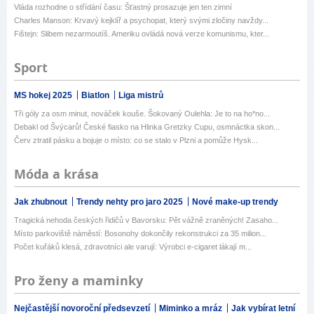
Vláda rozhodne o střídání času: Šťastný prosazuje jen ten zimní
Charles Manson: Krvavý kejklíř a psychopat, který svými zločiny navždy...
Fištejn: Slibem nezarmoutíš. Ameriku ovládá nová verze komunismu, kter...
Sport
MS hokej 2025
Biatlon
Liga mistrů
Tři góly za osm minut, nováček kouše. Šokovaný Oulehla: Je to na ho*no...
Debakl od Švýcarů! České fiasko na Hlinka Gretzky Cupu, osmnáctka skon...
Červ ztratil pásku a bojuje o místo: co se stalo v Plzni a pomůže Hysk...
Móda a krása
Jak zhubnout
Trendy nehty pro jaro 2025
Nové make-up trendy
Tragická nehoda českých řidičů v Bavorsku: Pět vážně zraněných! Zasaho...
Místo parkoviště náměstí: Bosonohy dokončily rekonstrukci za 35 milion...
Počet kuřáků klesá, zdravotníci ale varují: Výrobci e-cigaret lákají m...
Pro ženy a maminky
Nejčastější novoroční předsevzetí
Miminko a mráz
Jak vybírat letní