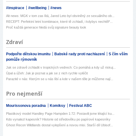
#inspirace
#wellbeing
#news
Alt news: MGK v tom zas lítá, Jared Leto byl obviněný ze sexuálního ob...
RECEPT: Perfektní letní kombinace, které tě zchladí, i kdybys nechtěl*...
Proč každá generace hledá svůj signature beauty look
Zdraví
Podpořte dětskou imunitu
Babské rady proti nachlazení
S čím vším
pomůže rýmovník
Jak se zdravě zchladit v tropických vedrech: Co pomáhá a kdy už riskuj...
Úpal a úžeh: Jak je poznat a jak se z nich rychle vyléčit
Parazité v nás: Kterým se u nás líbí a kde v našem těle je můžeme nají...
Pro nejmenší
Mourissonova poradna
Komiksy
Festival ABC
Plastikový model Handley Page Hampden 1:72: Postavili jsme létající ku...
Kdo vynalezl kapesník? Historie od středověku po papírové kapesníky
Ghost Recon Wildlands dostal vylepšení a novou misi. Starší díl Ubisof...