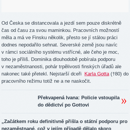
Od Česka se distancovala a jezdí sem pouze diskrétně
čas od času za svou maminkou. Pracovních možností
měla a má ve Finsku několik, přesto se jí stálou práci
dodnes nepodařilo sehnat. Severské země jsou navíc
v rámci sociálního systému vstřícné, ale čeho je moc,
toho je příliš. Dominika dlouhodobě pobírala podporu
v nezaměstnanosti, pohár trpělivosti finských úřadů ale
nakonec také přetekl. Nejstarší dceři
Karla Gotta
(†80) do
pracovního režimu totiž ne a ne naskočit.
Překvapená Ivana: Policie vstoupila
do dědictví po Gottovi
„Začátkem roku definitivně přišla o státní podporu pro
nezaměstnané, což v jejím případě dělalo skoro