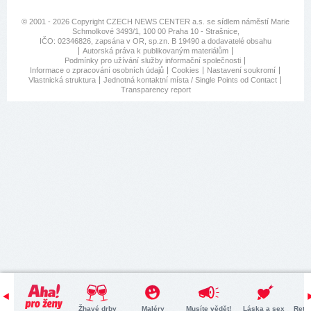
© 2001 - 2026 Copyright
CZECH NEWS CENTER a.s.
se sídlem náměstí Marie
Schmolkové 3493/1, 100 00 Praha 10 - Strašnice,
IČO: 02346826, zapsána v OR, sp.zn. B 19490 a dodavatelé obsahu
Autorská práva k publikovaným materiálům
Podmínky pro užívání služby informační společnosti
Informace o zpracování osobních údajů
Cookies
Nastavení soukromí
Vlastnická struktura
Jednotná kontaktní místa / Single Points od Contact
Transparency report
Žhavé drby
Maléry
Musíte vědět!
Láska a sex
Retr