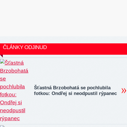
ČLÁNKY ODJINUD
Šťastná Brzobohatá se pochlubila
fotkou: Ondřej si neodpustil rýpanec