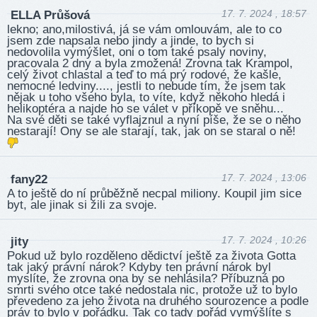
17. 7. 2024 , 18:57
ELLA Průšová
lekno; ano,milostivá, já se vám omlouvám, ale to co
jsem zde napsala nebo jindy a jinde, to bych si
nedovolila vymýšlet, oni o tom také psaly noviny,
pracovala 2 dny a byla zmožená! Zrovna tak Krampol,
celý život chlastal a teď to má prý rodové, že kašle,
nemocné ledviny...., jestli to nebude tím, že jsem tak
nějak u toho všeho byla, to víte, když někoho hledá i
helikoptéra a najde ho se válet v příkopě ve sněhu...
Na své děti se také vyflajznul a nyní píše, že se o něho
nestarají! Ony se ale starají, tak, jak on se staral o ně!
17. 7. 2024 , 13:06
fany22
A to ještě do ní průběžně necpal miliony. Koupil jim sice
byt, ale jinak si žili za svoje.
17. 7. 2024 , 10:26
jity
Pokud už bylo rozděleno dědictví ještě za života Gotta
tak jaký právní nárok? Kdyby ten právní nárok byl
myslíte, že zrovna ona by se nehlásila? Příbuzná po
smrti svého otce také nedostala nic, protože už to bylo
převedeno za jeho života na druhého sourozence a podle
práv to bylo v pořádku. Tak co tady pořád vymýšlíte s