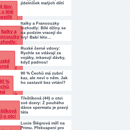
jídelníček malých dětí
Italky a Francouzky
rozhodly: Bílé džíny se
na podzim vracejí do
hry! Babí léto…
Ruské černé vdovy:
Rychle se vdávají za
vojáky, inkasují dávky,
když padnou!
90 % Čechů má zubní
kaz, ale neví o něm. Jak
ho zastavit bez vrtání?
Třeštíková (44) o otci
své dcery: Z pouhého
dárce spermatu je pravý
táta
Lucie Šlégrová míří na
Primu. Překvapení pro