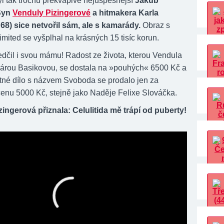
yl tak trochu překvapivě nejúspěšnější
Jakub
Syn
Venduly Pizingerové
a hitmakera Karla
8) sice netvořil sám, ale s kamarády.
Obraz s
mited se vyšplhal na krásných 15 tisíc korun.
edčil i svou mámu! Radost ze života, kterou Vendula
 Bárou Basikovou, se dostala na »pouhých« 6500 Kč a
atné dílo s názvem Svoboda se prodalo jen za
cenu 5000 Kč, stejně jako Naděje Felixe Slováčka.
ingerová přiznala: Celulitida mě trápí od puberty!