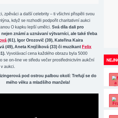
i, zpěváci a další celebrity – ti všichni přispěli svou
lýna, když se rozhodli podpořit charitativní aukci
anou O kapku lepší umělci.
Svá díla dali pro
nejen známí a uznávaní výtvarníci, ale také třeba
ová
(61), Igor Orozovič (39), Kateřina Kaira
 (49), Aneta Krejčíková (33) či muzikant
Felix
1).
Vyvolávací cena každého obrazu byla 5000
NEJNO
o se on-line ve středu večer prostřednictvím aukční
v aukci.
zingerová pod ostrou palbou okolí: Trefují se do
mého věku a mladšího manžela!