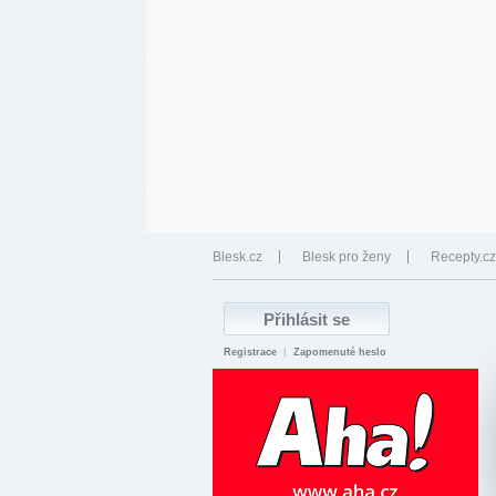
Blesk.cz
Blesk pro ženy
Recepty.cz
Registrace
|
Zapomenuté heslo