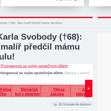
obody (†68): Jako malíř předčil mámu Vendulu!
Karla Svobody (†68):
 malíř předčil mámu
ulu!
Pizingerová se svým společným dílem
(Obrazy v aukci)
(0)
Vstoupit do diskuse