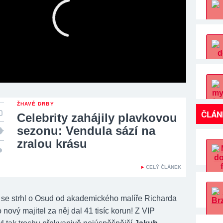
ŽHAVÉ DRBY
ČLÁN
Celebrity zahájily plavkovou
sezonu: Vendula sází na
zralou krásu
CELÝ ČLÁNEK
j se strhl o Osud od akademického malíře Richarda
 nový majitel za něj dal 41 tisíc korun! Z VIP