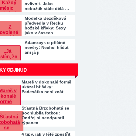
ovlivnit: Jako
nebožtík stále dělá …
Modelka Bezděková
předvedla v Řecku
božské křivky: Sexy
jako v časech …
Adamzcyk o příčině
nevěry: Nechci hlídat
ani já ji
KY ODJINUD
Mareš v dokonalé formě
ukázal břišáky:
Padesátka není znát
Šťastná Brzobohatá se
pochlubila fotkou:
Ondřej si neodpustil
rýpanec
4 tipy, jak v létě zpestřit