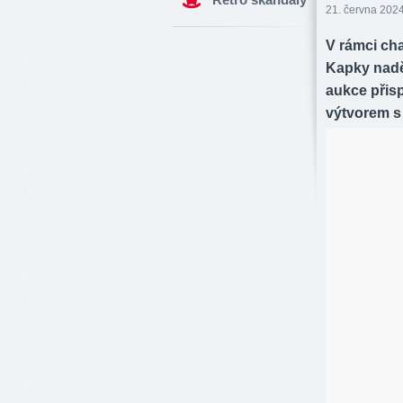
21. června 2024
V rámci cha
Kapky nadě
aukce přis
výtvorem s