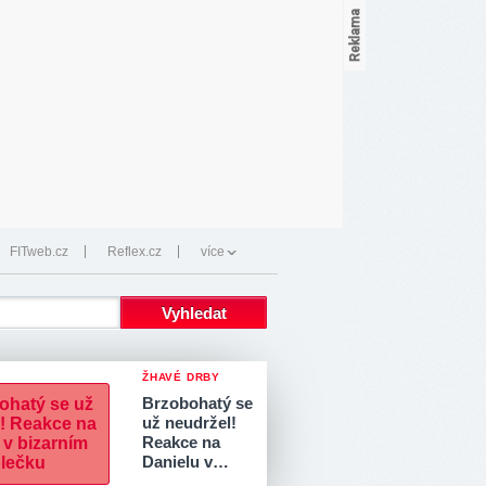
FITweb.cz
Reflex.cz
více
ŽHAVÉ DRBY
Brzobohatý se
už neudržel!
Reakce na
Danielu v…