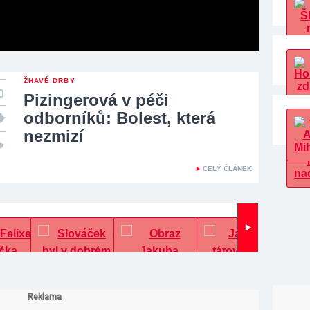
ŽHAVÉ DRBY
Pizingerová v péči
odborníků: Bolest, která
nezmizí
CELÝ ČLÁNEK