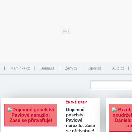
Maminka.cz
Dáma.cz
Ženy.cz
iSport.cz
Auto.cz
ŽHAVÉ DRBY
Dojemné
poselství
Pavlové
narazilo: Zase
se přetvařuje!