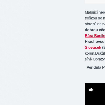
Malující herc
troškou do m
obrazů nazv
dobrou věc 
Bára Basik
Hrachovcová
Slováček
(8
korun.Dražil
síně Obrazy 
Vendula Pi