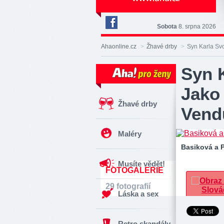
Sobota
8. srpna 2026
Deník
Aha!
Ahaonline.cz
>
Žhavé drby
>
Syn Karla Sv
na
Facebooku
Syn 
Jako
Žhavé drby
Vend
Maléry
Basiková a 
Musíte vědět!
FOTOGALERIE
29 fotografií
Láska a sex
Retro skandály