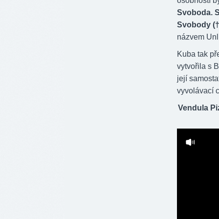
osobností b
Svoboda. 
Svobody (†6
názvem Unli
Kuba tak př
vytvořila s
její samost
vyvolávací 
Vendula Piz