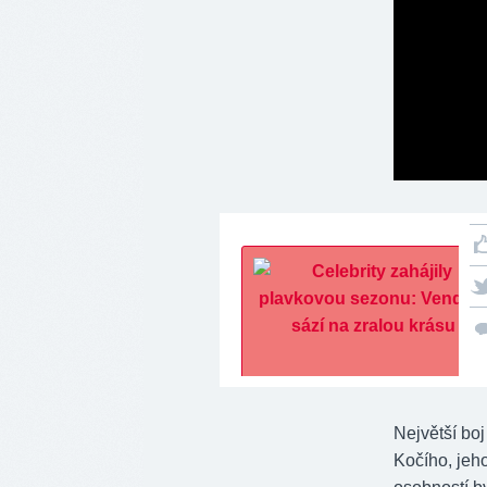
Největší bo
Kočího, jeho