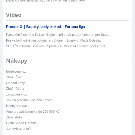
Desková hra Stínadla: Rychlé šípy ožívají v napínavé
Video
Prostor X
Branky, body, kokoti
Fortuna liga
Fanoušci čínského Dalian Yingbo si připravili parádní choreo pro Stanc...
Priske byl hodně nespokojen s výkonem Sparty v Mladé Boleslavi
SESTŘIH: Mladá Boleslav - Sparta 2:0. Bezzubí Letenští opět ztratili. ...
Nákupy
hledejceny.cz
Zboží Živě
Osobní vozy
Zboží Dáma
zbozi.blesk.cz
Jak na prohlídku ojetého vozu?
HobbyKompas
Auto pro začátečníka do 100 000 Kč
Zboží Auto
Ojetá Škoda Octavia
Jak vybrat auto?