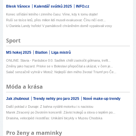
Blesk Vánoce
Kalendář svátků 2025
INFO.cz
Konec střídání letního i zimního času: Víme, kdy k tomu dojde!
Ruší se tisíce letů, přes milion lidí museli evakuovat: Čínu ničí extr...
U Daniela Landy hořelo! V památkově chráněném domě vypalovali vosy
Sport
MS hokej 2025
Biatlon
Liga mistrů
ONLINE: Slavia - Pardubice 0:0. Sadílek chtěl zaskočit gólmana, trefil...
Změny jako hazard. Priske se v Boleslavi přepočítal a ukázal, v čem je...
Salač senzačně vyhrál v Moto2: Nejlepší den mého života! Triumf pro Če...
Móda a krása
Jak zhubnout
Trendy nehty pro jaro 2025
Nové make-up trendy
Další poklad z Dunaje: Z bahna vytáhli motorku i s nacistou
Marek Ztracený po životním koncertě: Závist kolegů a slova o teplém po...
Draisina, velocipéd i kostitřas: Unikátní bicykly v Muzeu Chodska
Pro ženy a maminky