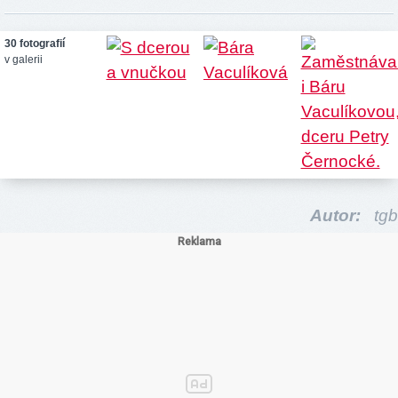
30 fotografií
v galerii
Autor:
tgb