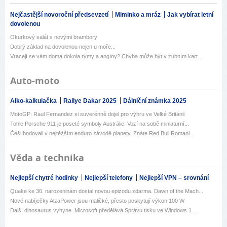
Nejčastější novoroční předsevzetí
Miminko a mráz
Jak vybírat letní
dovolenou
Okurkový salát s novými brambory
Dobrý základ na dovolenou nejen u moře...
Vracejí se vám doma dokola rýmy a angíny? Chyba může být v zubním kart...
Auto-moto
Alko-kalkulačka
Rallye Dakar 2025
Dálniční známka 2025
MotoGP: Raul Fernandez si suverénně dojel pro výhru ve Velké Británii
Tohle Porsche 911 je poseté symboly Austrálie. Vozí na sobě miniaturní...
Češi bodovali v nejtěžším enduro závodě planety. Znáte Red Bull Romani...
Věda a technika
Nejlepší chytré hodinky
Nejlepší telefony
Nejlepší VPN – srovnání
Quake ke 30. narozeninám dostal novou epizodu zdarma. Dawn of the Mach...
Nové nabíječky AlzaPower jsou maličké, přesto poskytují výkon 100 W
Další dinosaurus vyhyne. Microsoft předělává Správu tisku ve Windows 1...