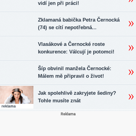
vidí jen při práci!
Zklamaná babička Petra Černocká
(74) se cítí nepotřebná...
Vlasákové a Černocké roste
konkurence: Válcují je potomci!
Šíp obvinil manžela Černocké:
Málem mě připravil o život!
Jak spolehlivě zakryjete šediny?
Tohle musíte znát
reklama