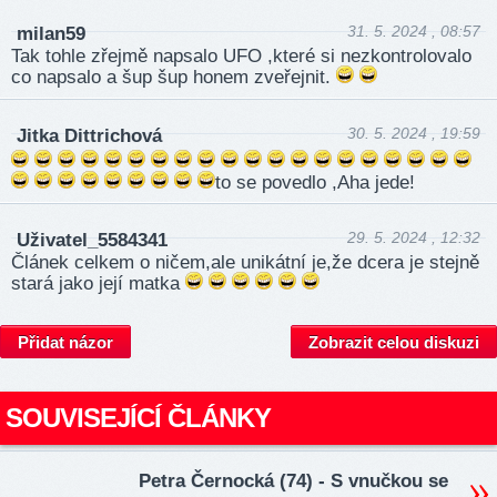
31. 5. 2024 , 08:57
milan59
Tak tohle zřejmě napsalo UFO ,které si nezkontrolovalo
co napsalo a šup šup honem zveřejnit.
30. 5. 2024 , 19:59
Jitka Dittrichová
to se povedlo ,Aha jede!
29. 5. 2024 , 12:32
Uživatel_5584341
Článek celkem o ničem,ale unikátní je,že dcera je stejně
stará jako její matka
Přidat názor
Zobrazit celou diskuzi
SOUVISEJÍCÍ ČLÁNKY
Petra Černocká (74) - S vnučkou se