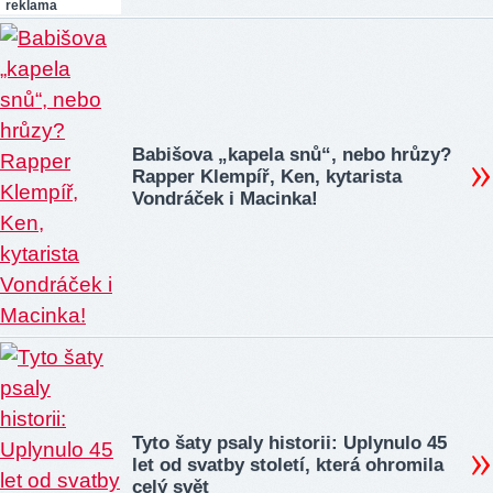
reklama
Babišova „kapela snů“, nebo hrůzy?
Rapper Klempíř, Ken, kytarista
Vondráček i Macinka!
Tyto šaty psaly historii: Uplynulo 45
let od svatby století, která ohromila
celý svět