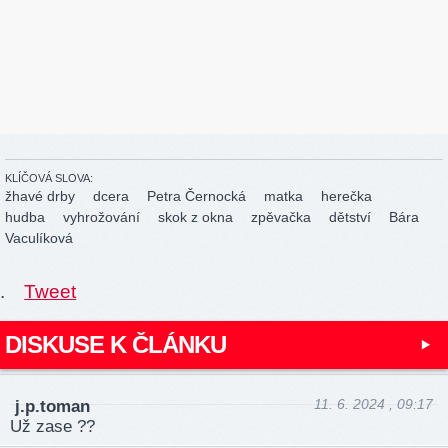
KLÍČOVÁ SLOVA:
žhavé drby
dcera
Petra Černocká
matka
herečka
hudba
vyhrožování
skok z okna
zpěvačka
dětství
Bára
Vaculíková
.
Tweet
DISKUSE K ČLÁNKU
11. 6. 2024 , 09:17
j.p.toman
Už zase ??