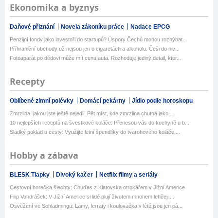
Ekonomika a byznys
Daňové přiznání
Novela zákoníku práce
Nadace EPCG
Penzijní fondy jako investoři do startupů? Úspory Čechů mohou rozhýbat...
Příhraniční obchody už nejsou jen o cigaretách a alkoholu. Češi do nic...
Fotoaparát po dědovi může mít cenu auta. Rozhoduje jediný detail, kter...
Recepty
Oblíbené zimní polévky
Domácí pekárny
Jídlo podle horoskopu
Zmrzlina, jakou jste ještě nejedli! Pět míst, kde zmrzlina chutná jako...
10 nejlepších receptů na švestkové koláče: Přenesou vás do kuchyně u b...
Sladký poklad u cesty: Využijte letní špendlíky do tvarohového koláče,...
Hobby a zábava
BLESK Tlapky
Divoký kačer
Netflix filmy a seriály
Cestovní horečka šlechty: Chuďas z Klatovska otrokářem v Jižní Americe
Filip Vondrášek: V Jižní Americe si lidé plují životem mnohem lehčeji,...
Osvěžení ve Schladmingu: Lamy, ferraty i koulovačka v létě jsou jen pá...