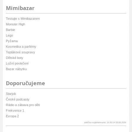
Mimibazar
Testujte s Mimibazarem
Monster High
Barbie
Lego
Pyžama
Kosmetika a parfémy
Teplákové soupravy
Dětské boty
Ložní povlečení
Bazar nábytku
Doporučujeme
Starjob
České podcasty
Rádio a zábava pro děti
Frekvence 1
Evropa 2
patička vygenerovaná: 15:30:14 09.08.2026