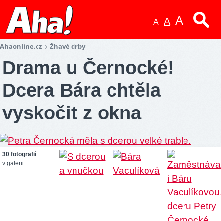
A
A
A
Ahaonline.cz
Žhavé drby
Drama u Černocké!
Dcera Bára chtěla
vyskočit z okna
30 fotografií
v galerii