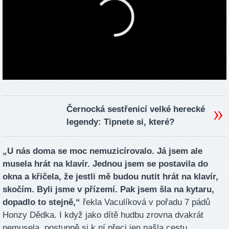
Černocká sestřenicí velké herecké
legendy: Tipnete si, které?
„U nás doma se moc nemuzicírovalo. Já jsem ale
musela hrát na klavír. Jednou jsem se postavila do
okna a křičela, že jestli mě budou nutit hrát na klavír,
skočím. Byli jsme v přízemí. Pak jsem šla na kytaru,
dopadlo to stejně,“
řekla Vaculíková v pořadu 7 pádů
Honzy Dědka. I když jako dítě hudbu zrovna dvakrát
nemusela, postupně si k ní přeci jen našla cestu.