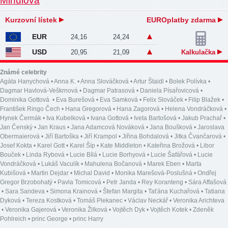
Kurzovní lístek
EUROplatby zdarma
EUR
24,16
24,24
USD
20,95
21,09
Kalkulačka
Známé celebrity
Agáta Hanychová
•
Anna K.
•
Anna Slováčková
•
Artur Štaidl
•
Bolek Polívka
•
Dagmar Havlová-Veškrnová
•
Dagmar Patrasová
•
Daniela Písařovicová
•
Dominika Gottová
•
Eva Burešová
•
Eva Samková
•
Felix Slováček
•
Filip Blažek
•
František Ringo Čech
•
Hana Gregorová
•
Hana Zagorová
•
Helena Vondráčková
•
Hynek Čermák
•
Iva Kubelková
•
Ivana Gottová
•
Iveta Bartošová
•
Jakub Prachař
•
Jan Čenský
•
Jan Kraus
•
Jana Adamcová Nováková
•
Jana Boušková
•
Jaroslava
Obermaierová
•
Jiří Bartoška
•
Jiří Krampol
•
Jiřina Bohdalová
•
Jitka Čvančarová
•
Josef Kokta
•
Karel Gott
•
Karel Šíp
•
Kate Middleton
•
Kateřina Brožová
•
Libor
Bouček
•
Linda Rybová
•
Lucie Bílá
•
Lucie Borhyová
•
Lucie Šafářová
•
Lucie
Vondráčková
•
Lukáš Vaculík
•
Mahulena Bočanová
•
Marek Eben
•
Marta
Kubišová
•
Martin Dejdar
•
Michal David
•
Monika Marešová-Poslušná
•
Ondřej
Gregor Brzobohatý
•
Pavla Tomicová
•
Petr Janda
•
Rey Koranteng
•
Sára Affašová
•
Sara Sandeva
•
Simona Krainová
•
Štefan Margita
•
Taťána Kuchařová
•
Tatiana
Dyková
•
Tereza Kostková
•
Tomáš Plekanec
•
Václav Neckář
•
Veronika Arichteva
•
Veronika Gajerová
•
Veronika Žilková
•
Vojtěch Dyk
•
Vojtěch Kotek
•
Zdeněk
Pohlreich
•
princ George
•
princ Harry