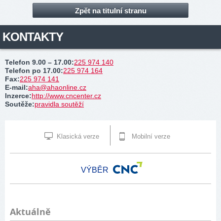
Zpět na titulní stranu
KONTAKTY
Telefon 9.00 – 17.00
:
225 974 140
Telefon po 17.00
:
225 974 164
Fax
:
225 974 141
E-mail
:
aha@ahaonline.cz
Inzerce
:
http://www.cncenter.cz
Soutěže
:
pravidla soutěží
Klasická verze
Mobilní verze
VÝBĚR
Aktuálně