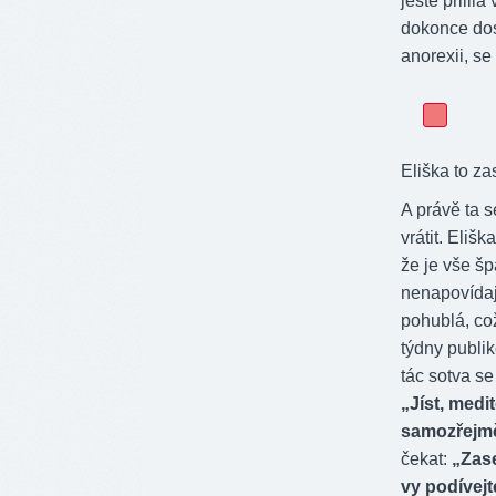
ještě přilil
dokonce dos
anorexii, se
Eliška to za
A právě ta 
vrátit. Eliš
že je vše šp
nenapovídaj
pohublá, což
týdny publik
tác sotva se
„Jíst, medi
samozřejm
čekat:
„Zase
vy podívejt