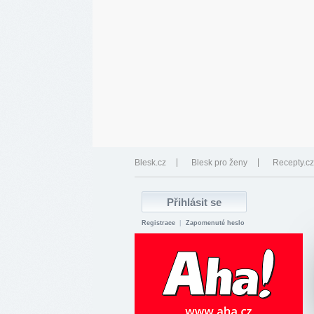
Blesk.cz
Blesk pro ženy
Recepty.cz
Registrace
|
Zapomenuté heslo