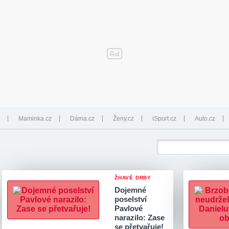
Maminka.cz
Dáma.cz
Ženy.cz
iSport.cz
Auto.cz
ŽHAVÉ DRBY
Dojemné
poselství
Pavlové
narazilo: Zase
se přetvařuje!