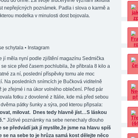
a vodu do ohně. Za svoje srdceryvné vyznání sklidila
t nepřejícných poznámek. Padla i slova o karmě a
 kterou modelka v minulosti dost bojovala.
se schytala
• Instagram
se jí měla nyní podle zjištění magazínu Sedmička
ka se sice před časem pochlubila, že přibrala 8 kilo a
atné za ní, poslední příspěvky tomu ale moc
í. Na posledních snímcích je Bučková viditelně
 je zřejmé i na úkor volného oblečení. Před pár
ovala fotku z dovolené z Itálie, kde má před sebou
 dvěma pátky šunky a sýra, pod kterou připsala:
tovat, milovat. Dnes tedy hlavně jíst…S láskou
ě.“
Jízlivé poznámky na sebe nenechaly dlouho
 se předvádí jak jí myslíte,že jsme na hlavu spíš
e se na sebe to je hrůza samá kost dělejte něco