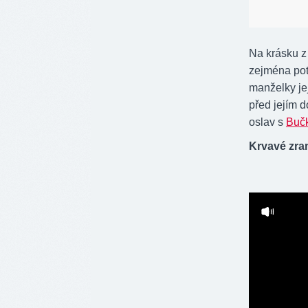
Na krásku z 
zejména poté
manželky je
před jejím d
oslav s
Buč
Krvavé zra