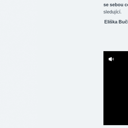
se sebou co
sledující.
Eliška Bučk