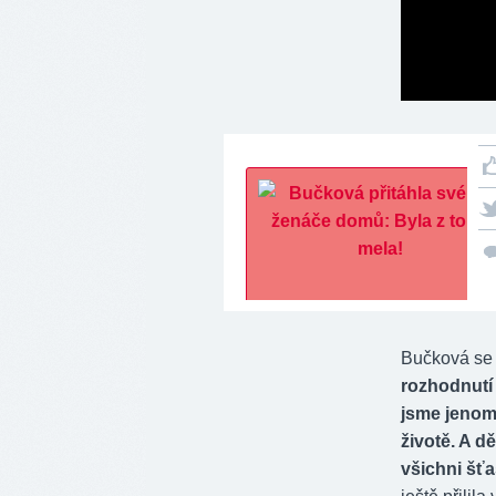
Bučková se s
rozhodnutí 
jsme jenom 
životě. A d
všichni šťa