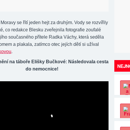
Moravy se řítí jeden hejt za druhým. Vody se rozvířily
, co redakce Blesku zveřejnila fotografie zoufalé
jího současného přítele Radka Váchy, která seděla
omem a plakala, zatímco otec jejích dětí si užíval
kovou
.
nění na táboře Elišky Bučkové: Následovala cesta
NEJNO
do nemocnice!