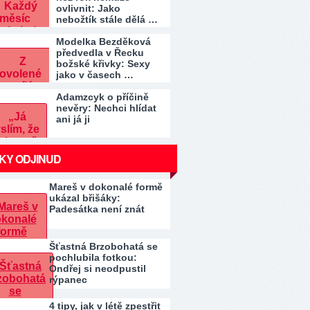
ovlivnit: Jako
nebožtík stále dělá …
Modelka Bezděková
předvedla v Řecku
božské křivky: Sexy
jako v časech …
Adamzcyk o příčině
nevěry: Nechci hlídat
ani já ji
KY ODJINUD
Mareš v dokonalé formě
ukázal břišáky:
Padesátka není znát
Šťastná Brzobohatá se
pochlubila fotkou:
Ondřej si neodpustil
rýpanec
4 tipy, jak v létě zpestřit