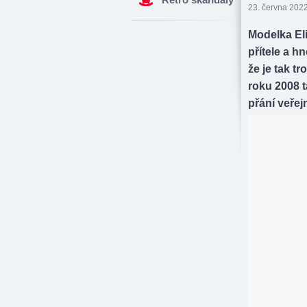
23. června 2022
Modelka El
přítele a h
že je tak t
roku 2008 t
přání veřej