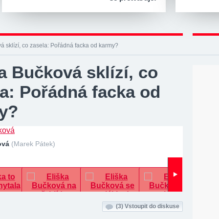
á sklízí, co zasela: Pořádná facka od karmy?
a Bučková sklízí, co
la: Pořádná facka od
y?
ová
(Marek Pátek)
(3)
Vstoupit do diskuse