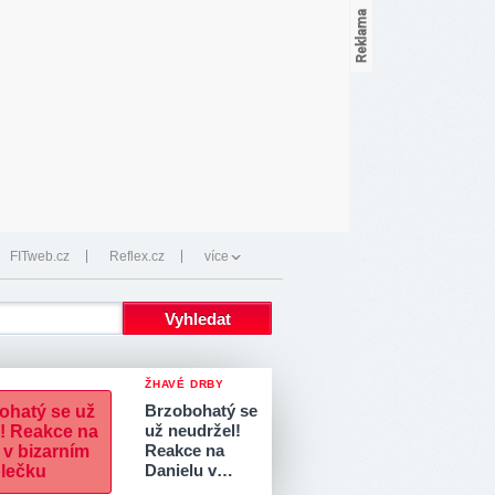
FITweb.cz
Reflex.cz
více
ŽHAVÉ DRBY
Brzobohatý se
už neudržel!
Reakce na
Danielu v…