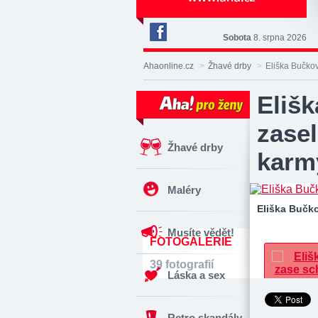
Sobota
8. srpna 2026
Deník
Aha!
Ahaonline.cz
>
Žhavé drby
>
Eliška Bučkov
na
Facebooku
Elišk
zase
Žhavé drby
karm
Maléry
Eliška Bučk
Musíte vědět!
FOTOGALERIE
39 fotografií
Láska a sex
Retro skandály