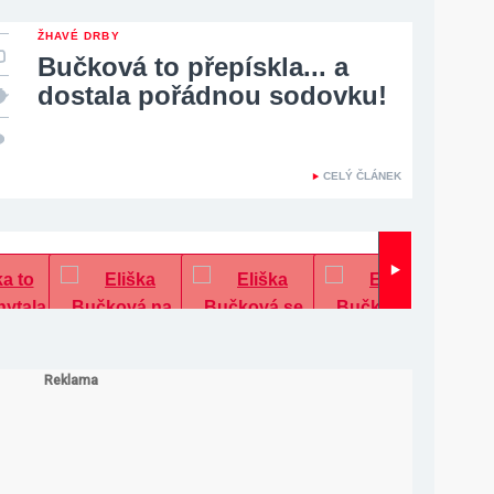
ŽHAVÉ DRBY
Bučková to přepískla... a
dostala pořádnou sodovku!
CELÝ ČLÁNEK