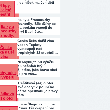
jídelníček malých dětí
Italky a Francouzky
rozhodly: Bílé džíny se
na podzim vracejí do
hry! Babí léto…
Česko čeká další vlna
veder: Teploty
vystoupají nad
tropických 32 stupňů!…
Nechybujte při výběru
slunečních brýlí!
Zjistěte, jaká barva skel
je pro vás…
Třeštíková (44) o otci
své dcery: Z pouhého
dárce spermatu je pravý
táta
Lucie Šlégrová míří na
Primu. Překvapení pro