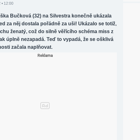
 • 12:00
iška Bučková (32) na Silvestra konečně ukázala
ned za něj dostala pořádně za uši! Ukázalo se totiž,
rochu ženatý, což do silně věřícího schéma miss z
ak úplně nezapadá. Teď to vypadá, že se ošklivá
nosti začala naplňovat.