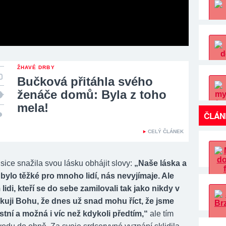
ŽHAVÉ DRBY
Bučková přitáhla svého
ženáče domů: Byla z toho
mela!
ČLÁN
CELÝ ČLÁNEK
ice snažila svou lásku obhájit slovy:
„Naše láska a
bylo těžké pro mnoho lidí, nás nevyjímaje. Ale
lidi, kteří se do sebe zamilovali tak jako nikdy v
ěkuji Bohu, že dnes už snad mohu říct, že jsme
stní a možná i víc než kdykoli předtím,“
ale tím