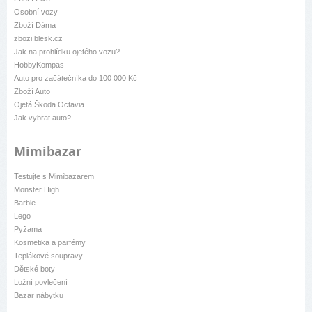
Osobní vozy
Zboží Dáma
zbozi.blesk.cz
Jak na prohlídku ojetého vozu?
HobbyKompas
Auto pro začátečníka do 100 000 Kč
Zboží Auto
Ojetá Škoda Octavia
Jak vybrat auto?
Mimibazar
Testujte s Mimibazarem
Monster High
Barbie
Lego
Pyžama
Kosmetika a parfémy
Teplákové soupravy
Dětské boty
Ložní povlečení
Bazar nábytku