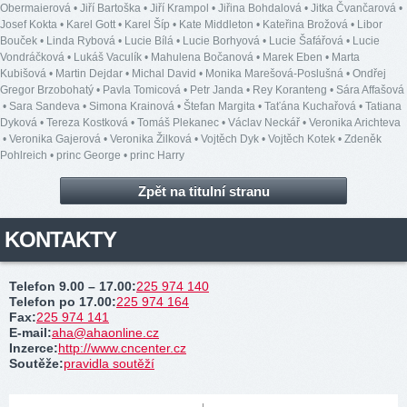
Obermaierová
•
Jiří Bartoška
•
Jiří Krampol
•
Jiřina Bohdalová
•
Jitka Čvančarová
•
Josef Kokta
•
Karel Gott
•
Karel Šíp
•
Kate Middleton
•
Kateřina Brožová
•
Libor
Bouček
•
Linda Rybová
•
Lucie Bílá
•
Lucie Borhyová
•
Lucie Šafářová
•
Lucie
Vondráčková
•
Lukáš Vaculík
•
Mahulena Bočanová
•
Marek Eben
•
Marta
Kubišová
•
Martin Dejdar
•
Michal David
•
Monika Marešová-Poslušná
•
Ondřej
Gregor Brzobohatý
•
Pavla Tomicová
•
Petr Janda
•
Rey Koranteng
•
Sára Affašová
•
Sara Sandeva
•
Simona Krainová
•
Štefan Margita
•
Taťána Kuchařová
•
Tatiana
Dyková
•
Tereza Kostková
•
Tomáš Plekanec
•
Václav Neckář
•
Veronika Arichteva
•
Veronika Gajerová
•
Veronika Žilková
•
Vojtěch Dyk
•
Vojtěch Kotek
•
Zdeněk
Pohlreich
•
princ George
•
princ Harry
Zpět na titulní stranu
KONTAKTY
Telefon 9.00 – 17.00
:
225 974 140
Telefon po 17.00
:
225 974 164
Fax
:
225 974 141
E-mail
:
aha@ahaonline.cz
Inzerce
:
http://www.cncenter.cz
Soutěže
:
pravidla soutěží