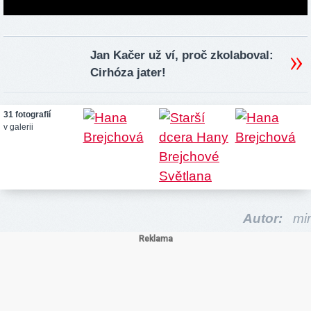
Jan Kačer už ví, proč zkolaboval:
Cirhóza jater!
31 fotografií
v galerii
Autor:
mir