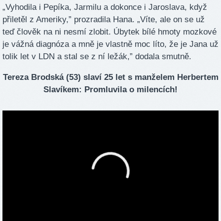
„Vyhodila i Pepíka, Jarmilu a dokonce i Jaroslava, když
přiletěl z Ameriky,” prozradila Hana. „Víte, ale on se už
teď člověk na ni nesmí zlobit. Úbytek bílé hmoty mozkové
je vážná diagnóza a mně je vlastně moc líto, že je Jana už
tolik let v LDN a stal se z ní ležák,” dodala smutně.
Tereza Brodská (53) slaví 25 let s manželem Herbertem
Slavíkem: Promluvila o milencích!