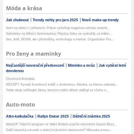
Móda a krása
Jak zhubnout
Trendy nehty pro jaro 2025
Nové make-up trendy
Smrt na silnici v Letňanech: Policie vyšetřuje tragickou nehodu motork...
Nahotinky na Měsíci: Astronautovy Playboy fotky se vydražily za milion...
Sex, fetiš, BDSM, ale i přednášky, workshopy a market. Organizátor Pra...
Pro ženy a maminky
Nejčastější novoroční předsevzetí
Miminko a mráz
Jak vybírat letní
dovolenou
Okurková limonáda
RECEPT: Kynutý švestkový koláč s drobenkou. Klasika, se kterou zaboduj...
Tohle nikdy neříkejte! Slova, kterými rodiče dětem ubližují ze všeho n...
Auto-moto
Alko-kalkulačka
Rallye Dakar 2025
Dálniční známka 2025
MotoGP: Páteční program ve Velké Británii uzavřel rekordním časem Bezz...
Další klasická corvette s dobrými jízdními vlastnostmi? Mitsuoka znovu...