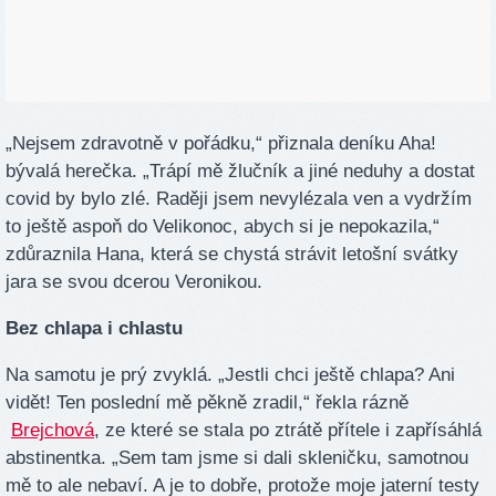
„Nejsem zdravotně v pořádku,“ přiznala deníku Aha!
bývalá herečka. „Trápí mě žlučník a jiné neduhy a dostat
covid by bylo zlé. Raději jsem nevylézala ven a vydržím
to ještě aspoň do Velikonoc, abych si je nepokazila,“
zdůraznila Hana, která se chystá strávit letošní svátky
jara se svou dcerou Veronikou.
Bez chlapa i chlastu
Na samotu je prý zvyklá. „Jestli chci ještě chlapa? Ani
vidět! Ten poslední mě pěkně zradil,“ řekla rázně
Brejchová
, ze které se stala po ztrátě přítele i zapřísáhlá
abstinentka. „Sem tam jsme si dali skleničku, samotnou
mě to ale nebaví. A je to dobře, protože moje jaterní testy