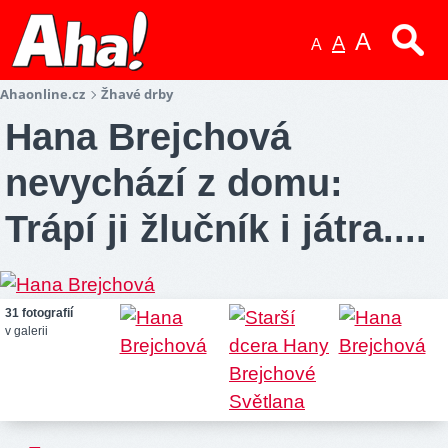
A
A
A
Ahaonline.cz
Žhavé drby
Hana Brejchová
nevychází z domu:
Trápí ji žlučník i játra....
31 fotografií
v galerii