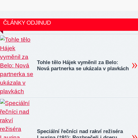
ČLÁNKY ODJINUD
Tohle tělo Hájek vyměnil za Belo:
Nová partnerka se ukázala v plavkách
Speciální řečníci nad rakví režiséra
Laurina (†91): Rozbrečeli i dceru