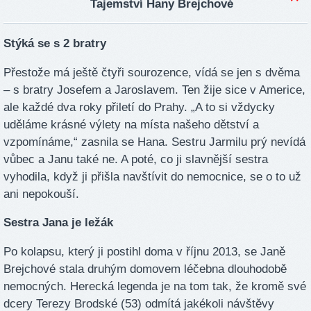
Tajemství Hany Brejchové
Stýká se s 2 bratry
Přestože má ještě čtyři sourozence, vídá se jen s dvěma
– s bratry Josefem a Jaroslavem. Ten žije sice v Americe,
ale každé dva roky přiletí do Prahy. „A to si vždycky
uděláme krásné výlety na místa našeho dětství a
vzpomínáme,“ zasnila se Hana. Sestru Jarmilu prý nevídá
vůbec a Janu také ne. A poté, co ji slavnější sestra
vyhodila, když ji přišla navštívit do nemocnice, se o to už
ani nepokouší.
Sestra Jana je ležák
Po kolapsu, který ji postihl doma v říjnu 2013, se Janě
Brejchové stala druhým domovem léčebna dlouhodobě
nemocných. Herecká legenda je na tom tak, že kromě své
dcery Terezy Brodské (53) odmítá jakékoli návštěvy