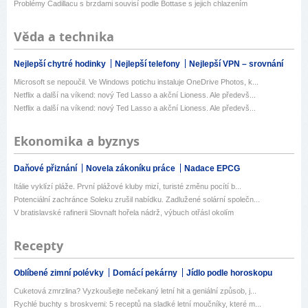
Problémy Cadillacu s brzdami souvisí podle Bottase s jejich chlazením
Věda a technika
Nejlepší chytré hodinky
Nejlepší telefony
Nejlepší VPN – srovnání
Microsoft se nepoučil. Ve Windows potichu instaluje OneDrive Photos, k...
Netflix a další na víkend: nový Ted Lasso a akční Lioness. Ale předevš...
Netflix a další na víkend: nový Ted Lasso a akční Lioness. Ale předevš...
Ekonomika a byznys
Daňové přiznání
Novela zákoníku práce
Nadace EPCG
Itálie vyklízí pláže. První plážové kluby mizí, turisté změnu pocítí b...
Potenciální zachránce Soleku zrušil nabídku. Zadlužené solární společn...
V bratislavské rafinerii Slovnaft hořela nádrž, výbuch otřásl okolím
Recepty
Oblíbené zimní polévky
Domácí pekárny
Jídlo podle horoskopu
Cuketová zmrzlina? Vyzkoušejte nečekaný letní hit a geniální způsob, j...
Rychlé buchty s broskvemi: 5 receptů na sladké letní moučníky, které m...