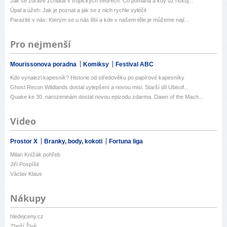
Jak se zdravě zchladit v tropických vedrech: Co pomáhá a kdy už riskuj...
Úpal a úžeh: Jak je poznat a jak se z nich rychle vyléčit
Parazité v nás: Kterým se u nás líbí a kde v našem těle je můžeme nají...
Pro nejmenší
Mourissonova poradna
Komiksy
Festival ABC
Kdo vynalezl kapesník? Historie od středověku po papírové kapesníky
Ghost Recon Wildlands dostal vylepšení a novou misi. Starší díl Ubisof...
Quake ke 30. narozeninám dostal novou epizodu zdarma. Dawn of the Mach...
Video
Prostor X
Branky, body, kokoti
Fortuna liga
Milan Knížák pohřeb
Jiří Pospíšil
Václav Klaus
Nákupy
hledejceny.cz
Zboží Živě