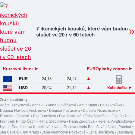
7 ikonických kousků, které vám budou
slušet ve 20 i v 60 letech
Kurzovní lístek
EUROplatby zdarma
EUR
24,15
24,27
USD
20,94
21,12
Kalkulačka
Známé celebrity
Agáta Hanychová
•
Anna K.
•
Anna Slováčková
•
Artur Štaidl
•
Bolek Polívka
•
Dagmar Havlová-Veškrnová
•
Dagmar Patrasová
•
Daniela Písařovicová
•
Dominika Gottová
•
Eva Burešová
•
Eva Samková
•
Felix Slováček
•
Filip Blažek
•
František Ringo Čech
•
Hana Gregorová
•
Hana Zagorová
•
Helena Vondráčková
•
Hynek Čermák
•
Iva Kubelková
•
Ivana Gottová
•
Iveta Bartošová
•
Jakub Prachař
•
Jan Čenský
•
Jan Kraus
•
Jana Adamcová Nováková
•
Jana Boušková
•
Jaroslava