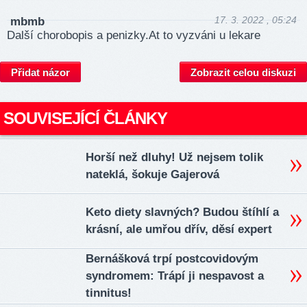
17. 3. 2022 , 05:24
mbmb
Další chorobopis a penizky.At to vyzváni u lekare
Přidat názor
Zobrazit celou diskuzi
SOUVISEJÍCÍ ČLÁNKY
Horší než dluhy! Už nejsem tolik
nateklá, šokuje Gajerová
Keto diety slavných? Budou štíhlí a
krásní, ale umřou dřív, děsí expert
Bernášková trpí postcovidovým
syndromem: Trápí ji nespavost a
tinnitus!