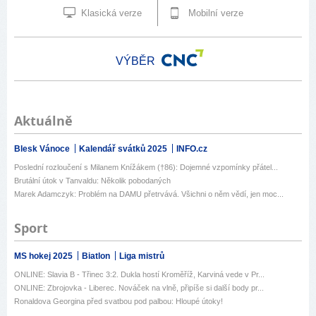
Klasická verze
Mobilní verze
VÝBĚR
Aktuálně
Blesk Vánoce
Kalendář svátků 2025
INFO.cz
Poslední rozloučení s Milanem Knížákem (†86): Dojemné vzpomínky přátel...
Brutální útok v Tanvaldu: Několik pobodaných
Marek Adamczyk: Problém na DAMU přetrvává. Všichni o něm vědí, jen moc...
Sport
MS hokej 2025
Biatlon
Liga mistrů
ONLINE: Slavia B - Třinec 3:2. Dukla hostí Kroměříž, Karviná vede v Pr...
ONLINE: Zbrojovka - Liberec. Nováček na vlně, připíše si další body pr...
Ronaldova Georgina před svatbou pod palbou: Hloupé útoky!