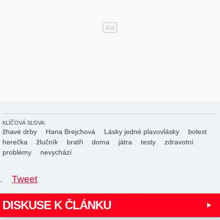
KLÍČOVÁ SLOVA:
žhavé drby
Hana Brejchová
Lásky jedné plavovlásky
bolest
herečka
žlučník
bratři
doma
játra
testy
zdravotní
problémy
nevychází
.
Tweet
DISKUSE K ČLÁNKU