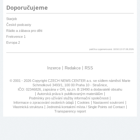
Doporučujeme
Starjob
České podcasty
Rádio a zábava pro děti
Frekvence 1
Evropa 2
patička vygenerovaná: 18:50:13 07.08.2026
Inzerce
Redakce
RSS
© 2001 - 2026 Copyright
CZECH NEWS CENTER a.s.
se sídlem náměstí Marie
Schmolkové 3493/1, 100 00 Praha 10 - Strašnice,
IČO: 02346826, zapsána v OR, sp.zn. B 19490 a dodavatelé obsahu
Autorská práva k publikovaným materiálům
Podmínky pro užívání služby informační společnosti
Informace o zpracování osobních údajů
Cookies
Nastavení soukromí
Vlastnická struktura
Jednotná kontaktní místa / Single Points od Contact
Transparency report