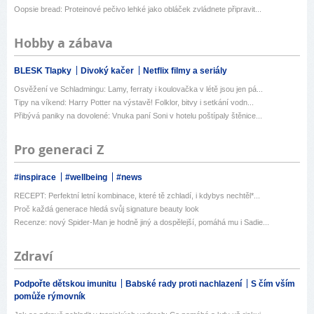
Oopsie bread: Proteinové pečivo lehké jako obláček zvládnete připravit...
Hobby a zábava
BLESK Tlapky
Divoký kačer
Netflix filmy a seriály
Osvěžení ve Schladmingu: Lamy, ferraty i koulovačka v létě jsou jen pá...
Tipy na víkend: Harry Potter na výstavě! Folklor, bitvy i setkání vodn...
Přibývá paniky na dovolené: Vnuka paní Soni v hotelu poštípaly štěnice...
Pro generaci Z
#inspirace
#wellbeing
#news
RECEPT: Perfektní letní kombinace, které tě zchladí, i kdybys nechtěl*...
Proč každá generace hledá svůj signature beauty look
Recenze: nový Spider-Man je hodně jiný a dospělejší, pomáhá mu i Sadie...
Zdraví
Podpořte dětskou imunitu
Babské rady proti nachlazení
S čím vším
pomůže rýmovník