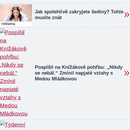
Jak spolehlivě zakryjete šediny? Tohle
musíte znát
reklama
Pospíšil na Knížákově pohřbu: „Nikdy
se nebál.“ Zmínil napjaté vztahy s
Medou Mládkovou