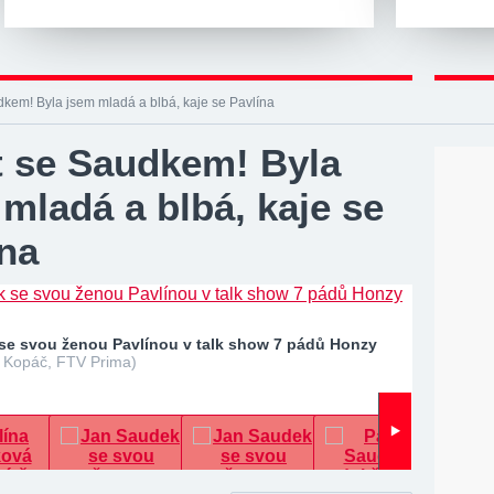
dkem! Byla jsem mladá a blbá, kaje se Pavlína
t se Saudkem! Byla
mladá a blbá, kaje se
ína
se svou ženou Pavlínou v talk show 7 pádů Honzy
l Kopáč, FTV Prima)