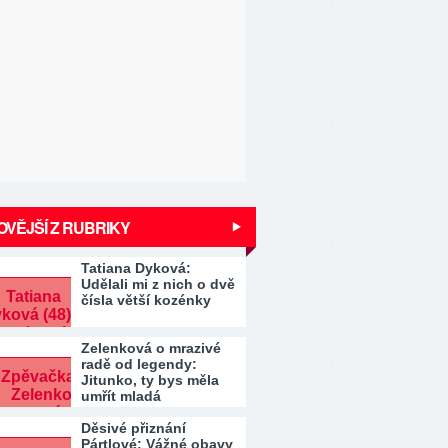
VĚJŠÍ Z RUBRIKY
Tatiana Dyková:
Udělali mi z nich o dvě
čísla větší kozénky
Zelenková o mrazivé
radě od legendy:
Jitunko, ty bys měla
umřít mladá
Děsivé přiznání
Pártlové: Vážné obavy