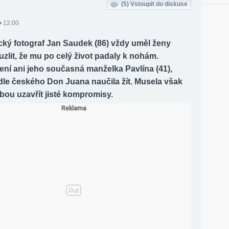
(5)
Vstoupit do diskuse
• 12:00
cký fotograf Jan Saudek (86) vždy uměl ženy
uzlit, že mu po celý život padaly k nohám.
ení ani jeho současná manželka Pavlína (41),
dle českého Don Juana naučila žít. Musela však
bou uzavřít jisté kompromisy.