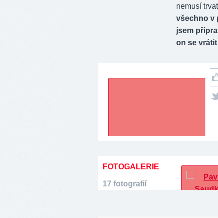
nemusí trva
všechno v 
jsem připra
on se vráti
FOTOGALERIE
17 fotografií