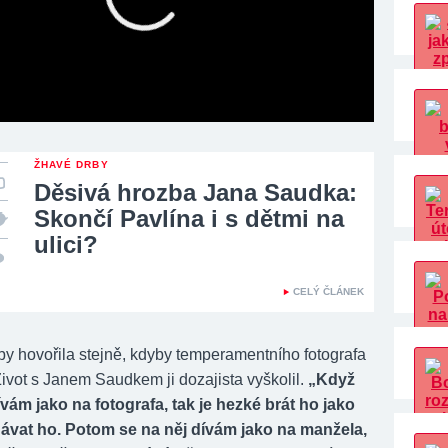
ŽHAVÉ DRBY
Děsivá hrozba Jana Saudka:
Skončí Pavlína i s dětmi na
ulici?
CELÝ ČLÁNEK
 by hovořila stejně, kdyby temperamentního fotografa
ivot s Janem Saudkem ji dozajista vyškolil.
„Když
ívám jako na fotografa, tak je hezké brát ho jako
ávat ho. Potom se na něj dívám jako na manžela,