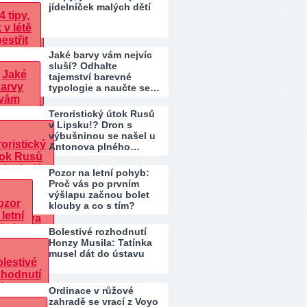
jídelníček malých dětí
Jaké barvy vám nejvíc
sluší? Odhalte
tajemství barevné
typologie a naučte se…
Teroristický útok Rusů
v Lipsku!? Dron s
výbušninou se našel u
Antonova plného…
Pozor na letní pohyb:
Proč vás po prvním
výšlapu začnou bolet
klouby a co s tím?
Bolestivé rozhodnutí
Honzy Musila: Tatínka
musel dát do ústavu
Ordinace v růžové
zahradě se vrací z Voyo