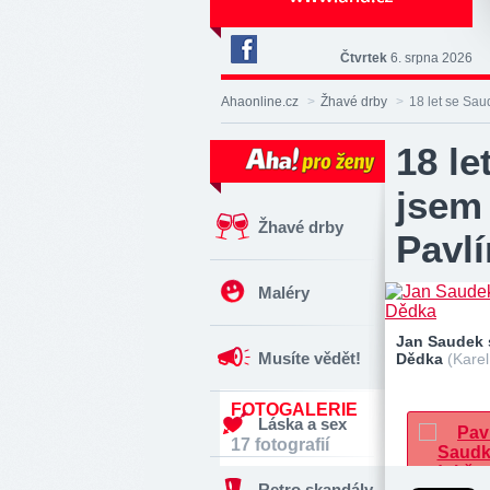
Čtvrtek
6. srpna 2026
Deník
Aha!
Ahaonline.cz
>
Žhavé drby
>
18 let se Sau
na
Facebooku
18 le
jsem 
Žhavé drby
Pavl
Maléry
Jan Saudek 
Musíte vědět!
Dědka
(Kare
FOTOGALERIE
Láska a sex
17 fotografií
Retro skandály