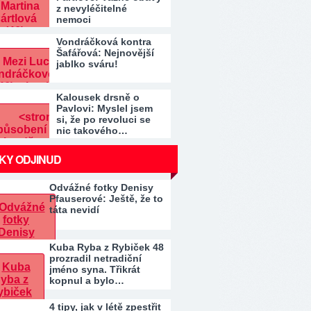
z nevyléčitelné
nemoci
Vondráčková kontra
Šafářová: Nejnovější
jablko sváru!
Kalousek drsně o
Pavlovi: Myslel jsem
si, že po revoluci se
nic takového…
KY ODJINUD
Odvážné fotky Denisy
Pfauserové: Ještě, že to
táta nevidí
Kuba Ryba z Rybiček 48
prozradil netradiční
jméno syna. Třikrát
kopnul a bylo…
4 tipy, jak v létě zpestřit