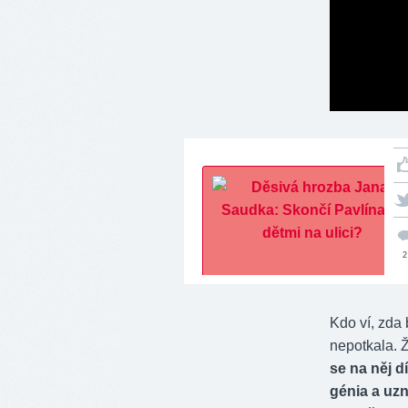
2
Kdo ví, zda
nepotkala. Ž
se na něj d
génia a uzn