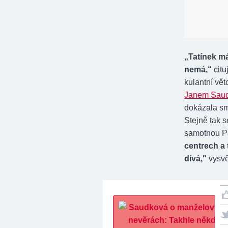
„Tatínek m
nemá,“
citu
kulantní vět
Janem Sau
dokázala smí
Stejně tak s
samotnou P
centrech a 
dívá,"
vysvě