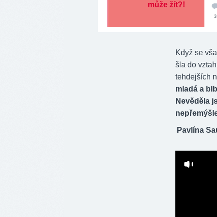
3
Když se vša
šla do vztah
tehdejších n
mladá a blb
Nevěděla js
nepřemýšle
Pavlína Sa