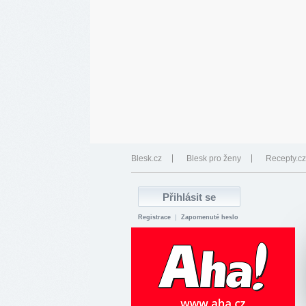
Blesk.cz
Blesk pro ženy
Recepty.cz
Registrace
|
Zapomenuté heslo