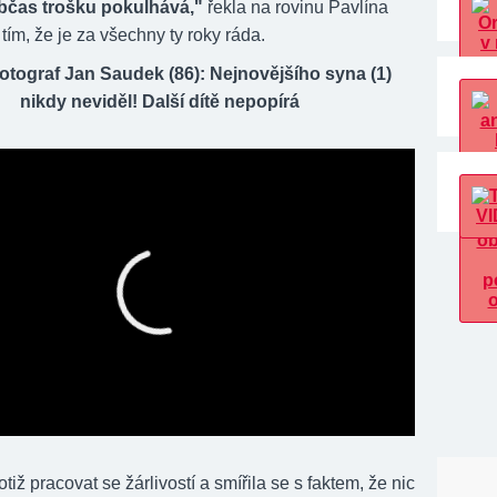
občas trošku pokulhává,"
řekla na rovinu Pavlína
ím, že je za všechny ty roky ráda.
otograf Jan Saudek (86): Nejnovějšího syna (1)
nikdy neviděl! Další dítě nepopírá
otiž pracovat se žárlivostí a smířila se s faktem, že nic