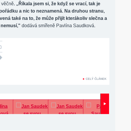
t věčně
. „Říkala jsem si, že když se vrací, tak je
pořádku a nic to neznamená. Na druhou stranu,
vená také na to, že může přijít kterákoliv slečna a
t nemusí,"
dodává smířeně Pavlína Saudková.
CELÝ ČLÁNEK