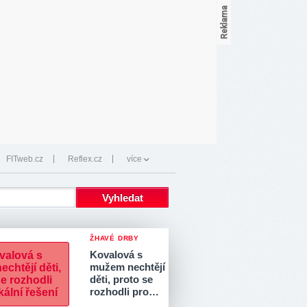
FITweb.cz
Reflex.cz
více
ŽHAVÉ DRBY
Kovalová s
mužem nechtějí
děti, proto se
rozhodli pro…