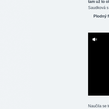
tam už to 
Saudková s t
Plodný f
Naučila se t