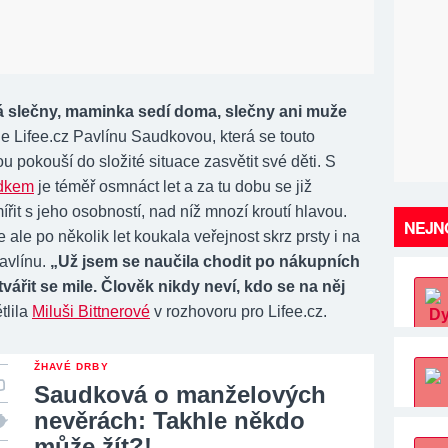
á slečny, maminka sedí doma, slečny ani muže
je Lifee.cz Pavlínu Saudkovou, která se touto
ou pokouší do složité situace zasvětit své děti. S
dkem
je téměř osmnáct let a za tu dobu se již
řit s jeho osobností, nad níž mnozí kroutí hlavou.
NEJNO
e ale po několik let koukala veřejnost skrz prsty i na
avlínu.
„Už jsem se naučila chodit po nákupních
tvářit se mile. Člověk nikdy neví, kdo se na něj
tlila
Miluši Bittnerové
v rozhovoru pro Lifee.cz.
ŽHAVÉ DRBY
Saudková o manželových
nevěrách: Takhle někdo
může žít?!