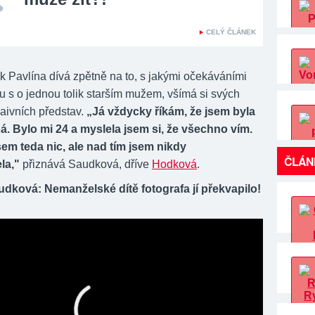
CELÝ ČLÁNEK
k Pavlína dívá zpětně na to, s jakými očekáváními
u s o jednou tolik starším mužem, všímá si svých
aivních představ.
„Já vždycky říkám, že jsem byla
á. Bylo mi 24 a myslela jsem si, že všechno vím.
em teda nic, ale nad tím jsem nikdy
ČLÁN
la,"
přiznává Saudková, dříve
Hodková
.
udková: Nemanželské dítě fotografa jí překvapilo!