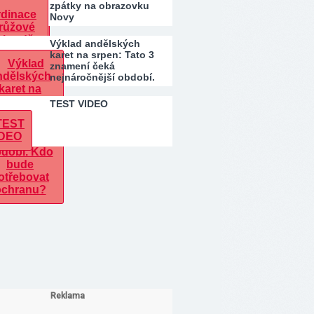
zpátky na obrazovku
Novy
Výklad andělských
karet na srpen: Tato 3
znamení čeká
nejnáročnější období.
Kdo…
TEST VIDEO