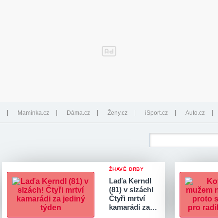
Maminka.cz
Dáma.cz
Ženy.cz
iSport.cz
Auto.cz
ŽHAVÉ DRBY
Laďa Kerndl
(81) v slzách!
Čtyři mrtví
kamarádi za…