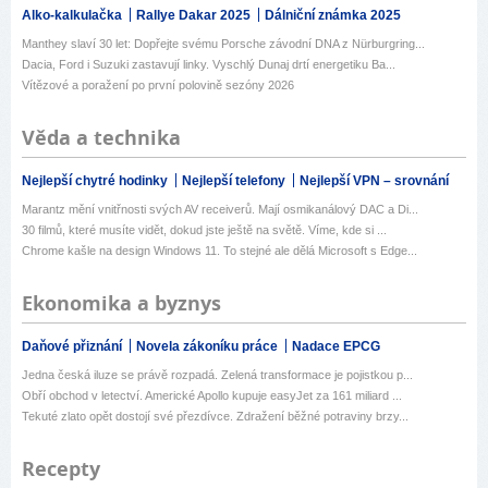
Alko-kalkulačka
Rallye Dakar 2025
Dálniční známka 2025
Manthey slaví 30 let: Dopřejte svému Porsche závodní DNA z Nürburgring...
Dacia, Ford i Suzuki zastavují linky. Vyschlý Dunaj drtí energetiku Ba...
Vítězové a poražení po první polovině sezóny 2026
Věda a technika
Nejlepší chytré hodinky
Nejlepší telefony
Nejlepší VPN – srovnání
Marantz mění vnitřnosti svých AV receiverů. Mají osmikanálový DAC a Di...
30 filmů, které musíte vidět, dokud jste ještě na světě. Víme, kde si ...
Chrome kašle na design Windows 11. To stejné ale dělá Microsoft s Edge...
Ekonomika a byznys
Daňové přiznání
Novela zákoníku práce
Nadace EPCG
Jedna česká iluze se právě rozpadá. Zelená transformace je pojistkou p...
Obří obchod v letectví. Americké Apollo kupuje easyJet za 161 miliard ...
Tekuté zlato opět dostojí své přezdívce. Zdražení běžné potraviny brzy...
Recepty