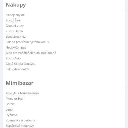
Nákupy
hledejceny.cz
Zboží Živě
Osobní vozy
Zboží Dáma
zbozi.blesk.cz
Jak na prohlídku ojetého vozu?
HobbyKompas
Auto pro začátečníka do 100 000 Kč
Zboží Auto
Ojetá Škoda Octavia
Jak vybrat auto?
Mimibazar
Testujte s Mimibazarem
Monster High
Barbie
Lego
Pyžama
Kosmetika a parfémy
Teplákové soupravy