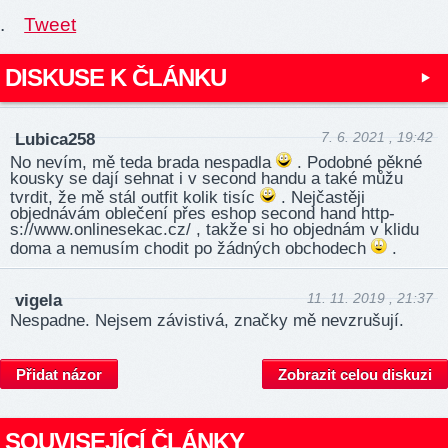
.
Tweet
DISKUSE K ČLÁNKU
7. 6. 2021 , 19:42
Lubica258
No nevím, mě teda brada nespadla
. Podobné pěkné
kousky se dají sehnat i v second handu a také můžu
tvrdit, že mě stál outfit kolik tisíc
. Nejčastěji
objednávám oblečení přes eshop second hand http­
s://ww­w.on­line­sekac­.cz/ , takže si ho objednám v klidu
doma a nemusím chodit po žádných obchodech
.
11. 11. 2019 , 21:37
vigela
Nespadne. Nejsem závistivá, značky mě nevzrušují.
Přidat názor
Zobrazit celou diskuzi
SOUVISEJÍCÍ ČLÁNKY