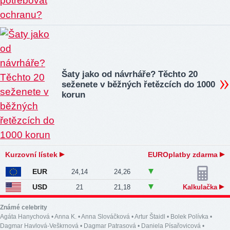
Šaty jako od návrháře? Těchto 20
seženete v běžných řetězcích do 1000
korun
Kurzovní lístek
EUROplatby zdarma
EUR
24,14
24,26
USD
21
21,18
Kalkulačka
Známé celebrity
Agáta Hanychová
•
Anna K.
•
Anna Slováčková
•
Artur Štaidl
•
Bolek Polívka
•
Dagmar Havlová-Veškrnová
•
Dagmar Patrasová
•
Daniela Písařovicová
•