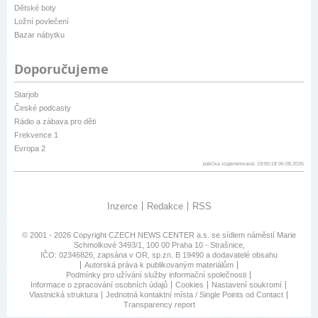
Dětské boty
Ložní povlečení
Bazar nábytku
Doporučujeme
Starjob
České podcasty
Rádio a zábava pro děti
Frekvence 1
Evropa 2
patička vygenerovaná: 19:00:18 06.08.2026
Inzerce
Redakce
RSS
© 2001 - 2026 Copyright
CZECH NEWS CENTER a.s.
se sídlem náměstí Marie
Schmolkové 3493/1, 100 00 Praha 10 - Strašnice,
IČO: 02346826, zapsána v OR, sp.zn. B 19490 a dodavatelé obsahu
Autorská práva k publikovaným materiálům
Podmínky pro užívání služby informační společnosti
Informace o zpracování osobních údajů
Cookies
Nastavení soukromí
Vlastnická struktura
Jednotná kontaktní místa / Single Points od Contact
Transparency report