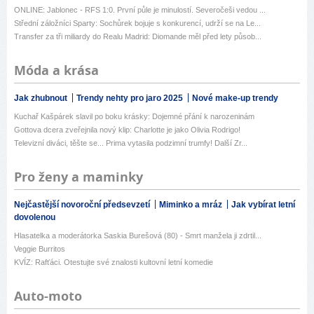
ONLINE: Jablonec - RFS 1:0. První půle je minulostí. Severočeši vedou ...
Střední záložníci Sparty: Sochůrek bojuje s konkurencí, udrží se na Le...
Transfer za tři miliardy do Realu Madrid: Diomande měl před lety působ...
Móda a krása
Jak zhubnout
Trendy nehty pro jaro 2025
Nové make-up trendy
Kuchař Kašpárek slavil po boku krásky: Dojemné přání k narozeninám
Gottova dcera zveřejnila nový klip: Charlotte je jako Olivia Rodrigo!
Televizní diváci, těšte se... Prima vytasila podzimní trumfy! Další Zr...
Pro ženy a maminky
Nejčastější novoroční předsevzetí
Miminko a mráz
Jak vybírat letní
dovolenou
Hlasatelka a moderátorka Saskia Burešová (80) - Smrt manžela ji zdrtil...
Veggie Burritos
KVÍZ: Rafťáci. Otestujte své znalosti kultovní letní komedie
Auto-moto