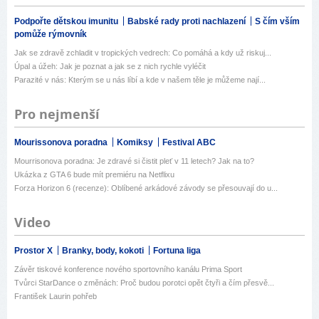
Podpořte dětskou imunitu
Babské rady proti nachlazení
S čím vším
pomůže rýmovník
Jak se zdravě zchladit v tropických vedrech: Co pomáhá a kdy už riskuj...
Úpal a úžeh: Jak je poznat a jak se z nich rychle vyléčit
Parazité v nás: Kterým se u nás líbí a kde v našem těle je můžeme nají...
Pro nejmenší
Mourissonova poradna
Komiksy
Festival ABC
Mourrisonova poradna: Je zdravé si čistit pleť v 11 letech? Jak na to?
Ukázka z GTA 6 bude mít premiéru na Netflixu
Forza Horizon 6 (recenze): Oblíbené arkádové závody se přesouvají do u...
Video
Prostor X
Branky, body, kokoti
Fortuna liga
Závěr tiskové konference nového sportovního kanálu Prima Sport
Tvůrci StarDance o změnách: Proč budou porotci opět čtyři a čím přesvě...
František Laurin pohřeb