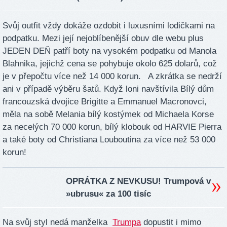
Svůj outfit vždy dokáže ozdobit i luxusními lodičkami na
podpatku. Mezi její nejoblíbenější obuv dle webu plus
JEDEN DEŇ patří boty na vysokém podpatku od Manola
Blahnika, jejichž cena se pohybuje okolo 625 dolarů, což
je v přepočtu více než 14 000 korun. A zkrátka se nedrží
ani v případě výběru šatů. Když loni navštívila Bílý dům
francouzská dvojice Brigitte a Emmanuel Macronovci,
měla na sobě Melania bílý kostýmek od Michaela Korse
za necelých 70 000 korun, bílý klobouk od HARVIE Pierra
a také boty od Christiana Louboutina za více než 53 000
korun!
OPRÁTKA Z NEVKUSU! Trumpová v
»ubrusu« za 100 tisíc
Na svůj styl nedá manželka
Trumpa
dopustit i mimo