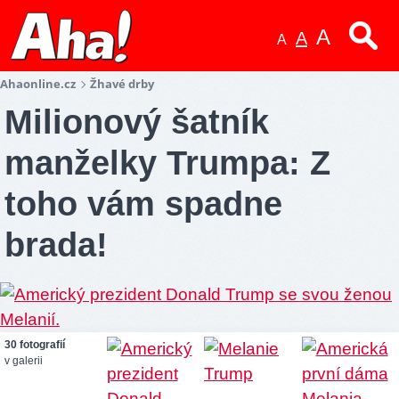
A
A
A
Ahaonline.cz
Žhavé drby
Milionový šatník
manželky Trumpa: Z
toho vám spadne
brada!
30 fotografií
v galerii