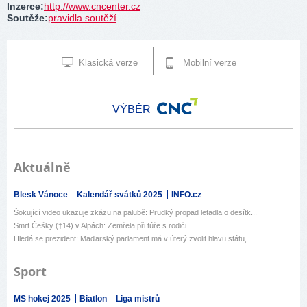
Inzerce
:
http://www.cncenter.cz
Soutěže
:
pravidla soutěží
Klasická verze
Mobilní verze
VÝBĚR
Aktuálně
Blesk Vánoce
Kalendář svátků 2025
INFO.cz
Šokující video ukazuje zkázu na palubě: Prudký propad letadla o desítk...
Smrt Češky (†14) v Alpách: Zemřela při túře s rodiči
Hledá se prezident: Maďarský parlament má v úterý zvolit hlavu státu, ...
Sport
MS hokej 2025
Biatlon
Liga mistrů