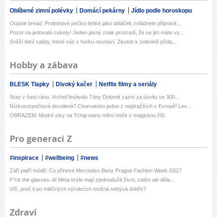
Oblíbené zimní polévky
Domácí pekárny
Jídlo podle horoskopu
Oopsie bread: Proteinové pečivo lehké jako obláček zvládnete připravit...
Pozor na jedovaté cukety! Jeden jasný znak prozradí, že se jim máte vy...
Svěží letní saláty, které vás v horku neunaví: Zkuste k zelenině přida...
Hobby a zábava
BLESK Tlapky
Divoký kačer
Netflix filmy a seriály
Sraz v šest ráno. Vrchol festivalu Tóny Dolomit zazní za úsvitu ve 300...
Nízkorozpočtová dovolená? Chorvatsko jedno z nejdražších v Evropě! Lev...
OBRAZEM: Modré slzy na Tchaj-wanu mění moře v magickou říši
Pro generaci Z
#inspirace
#wellbeing
#news
Září patří módě: Co přinese Mercedes-Benz Prague Fashion Week SS27
F*ck the glasses: AI Meta brýle mají zjednodušit život, zatím ale děla...
Víš, proč ti po mléčných výrobcích možná nebývá dobře?
Zdraví