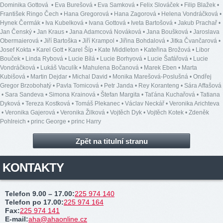
Dominika Gottová
•
Eva Burešová
•
Eva Samková
•
Felix Slováček
•
Filip Blažek
•
František Ringo Čech
•
Hana Gregorová
•
Hana Zagorová
•
Helena Vondráčková
•
Hynek Čermák
•
Iva Kubelková
•
Ivana Gottová
•
Iveta Bartošová
•
Jakub Prachař
•
Jan Čenský
•
Jan Kraus
•
Jana Adamcová Nováková
•
Jana Boušková
•
Jaroslava
Obermaierová
•
Jiří Bartoška
•
Jiří Krampol
•
Jiřina Bohdalová
•
Jitka Čvančarová
•
Josef Kokta
•
Karel Gott
•
Karel Šíp
•
Kate Middleton
•
Kateřina Brožová
•
Libor
Bouček
•
Linda Rybová
•
Lucie Bílá
•
Lucie Borhyová
•
Lucie Šafářová
•
Lucie
Vondráčková
•
Lukáš Vaculík
•
Mahulena Bočanová
•
Marek Eben
•
Marta
Kubišová
•
Martin Dejdar
•
Michal David
•
Monika Marešová-Poslušná
•
Ondřej
Gregor Brzobohatý
•
Pavla Tomicová
•
Petr Janda
•
Rey Koranteng
•
Sára Affašová
•
Sara Sandeva
•
Simona Krainová
•
Štefan Margita
•
Taťána Kuchařová
•
Tatiana
Dyková
•
Tereza Kostková
•
Tomáš Plekanec
•
Václav Neckář
•
Veronika Arichteva
•
Veronika Gajerová
•
Veronika Žilková
•
Vojtěch Dyk
•
Vojtěch Kotek
•
Zdeněk
Pohlreich
•
princ George
•
princ Harry
Zpět na titulní stranu
KONTAKTY
Telefon 9.00 – 17.00
:
225 974 140
Telefon po 17.00
:
225 974 164
Fax
:
225 974 141
E-mail
:
aha@ahaonline.cz