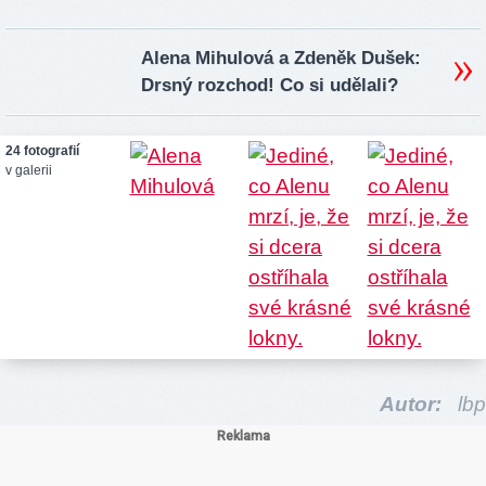
Alena Mihulová a Zdeněk Dušek:
Drsný rozchod! Co si udělali?
24 fotografií
v galerii
Autor:
lbp