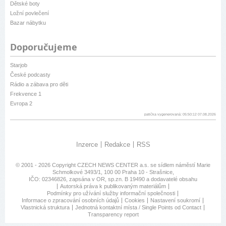
Dětské boty
Ložní povlečení
Bazar nábytku
Doporučujeme
Starjob
České podcasty
Rádio a zábava pro děti
Frekvence 1
Evropa 2
patička vygenerovaná: 05:50:12 07.08.2026
Inzerce
Redakce
RSS
© 2001 - 2026 Copyright
CZECH NEWS CENTER a.s.
se sídlem náměstí Marie
Schmolkové 3493/1, 100 00 Praha 10 - Strašnice,
IČO: 02346826, zapsána v OR, sp.zn. B 19490 a dodavatelé obsahu
Autorská práva k publikovaným materiálům
Podmínky pro užívání služby informační společnosti
Informace o zpracování osobních údajů
Cookies
Nastavení soukromí
Vlastnická struktura
Jednotná kontaktní místa / Single Points od Contact
Transparency report