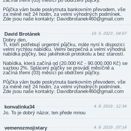
začíná třemi (03) měsíci po obdržení půjčky.
Půjčka vám bude poskytnuta bankovním převodem, vše
za méně než 24 hodin, za velmi výhodných podmínek.
Zde jsou naše kontakty: David­brota­nek460­@gma­il.com
19. 5. 2023 , 04:07
David Brotánek
Dobry den,
Ti, kteří potřebují urgentní půjčku, máte nyní k dispozici
velmi rychlou nabídku. Velmi bezpečná a velmi výhodná
nabídka půjčky, bez jakéhokoli protokolu a bez starostí.
Nabídka, která začíná od (20.000 Kč - 90.000.000 Kč) se
sazbou 2%. Splácení půjčky se provádí měsíčně a
začíná třemi (03) měsíci po obdržení půjčky.
Půjčka vám bude poskytnuta bankovním převodem, vše
za méně než 24 hodin, za velmi výhodných podmínek.
Zde jsou naše kontakty: David­brota­nek460­@gma­il.com
4. 8. 2019 , 12:34
konvalinka34
Jo. To je dobrý názor, ten přede mnou
4. 8. 2019 , 07:14
vemenozmojistary