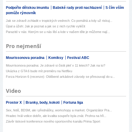
Podpořte dětskou imunitu
Babské rady proti nachlazení
S čím vším
pomůže rýmovník
Jak se zdravě zchladit v tropických vedrech: Co pomáhá a kdy už riskuj...
Úpal a úžeh: Jak je poznat a jak se z nich rychle vyléčit
Parazité v nás: Kterým se u nás líbí a kde v našem těle je můžeme nají...
Pro nejmenší
Mourissonova poradna
Komiksy
Festival ABC
Mourrisonova poradna: Je zdravé si čistit pleť v 11 letech? Jak na to?
Ukázka z GTA 6 bude mít premiéru na Netflixu
Forza Horizon 6 (recenze): Oblíbené arkádové závody se přesouvají do u...
Video
Prostor X
Branky, body, kokoti
Fortuna liga
Sex, fetiš, BDSM, ale i přednášky, workshopy a market. Organizátor Pra...
Hradec hrál velice dobře, ale kvalita soupeře byla znát. Prohra na hři...
Závěr tiskové konference nového sportovního kanálu Prima Sport