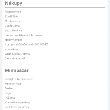
Nákupy
hledejceny.cz
Zboží Živě
Osobní vozy
Zboží Dáma
zbozi.blesk.cz
Jak na prohlídku ojetého vozu?
HobbyKompas
Auto pro začátečníka do 100 000 Kč
Zboží Auto
Ojetá Škoda Octavia
Jak vybrat auto?
Mimibazar
Testujte s Mimibazarem
Monster High
Barbie
Lego
Pyžama
Kosmetika a parfémy
Teplákové soupravy