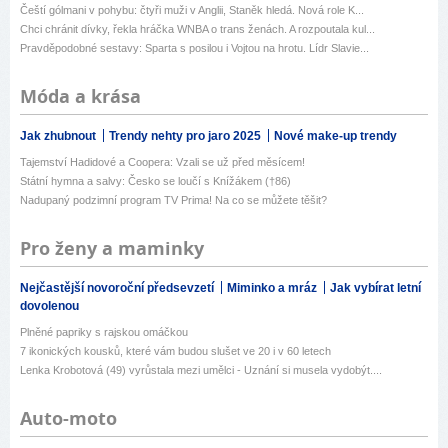
Čeští gólmani v pohybu: čtyři muži v Anglii, Staněk hledá. Nová role K...
Chci chránit dívky, řekla hráčka WNBA o trans ženách. A rozpoutala kul...
Pravděpodobné sestavy: Sparta s posilou i Vojtou na hrotu. Lídr Slavie...
Móda a krása
Jak zhubnout
Trendy nehty pro jaro 2025
Nové make-up trendy
Tajemství Hadidové a Coopera: Vzali se už před měsícem!
Státní hymna a salvy: Česko se loučí s Knížákem (†86)
Nadupaný podzimní program TV Prima! Na co se můžete těšit?
Pro ženy a maminky
Nejčastější novoroční předsevzetí
Miminko a mráz
Jak vybírat letní
dovolenou
Plněné papriky s rajskou omáčkou
7 ikonických kousků, které vám budou slušet ve 20 i v 60 letech
Lenka Krobotová (49) vyrůstala mezi umělci - Uznání si musela vydobýt....
Auto-moto