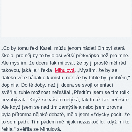
„Co by tomu řekl Karel, můžu jenom hádat! On byl stará
škola, pro něj by to bylo asi větší překvápko než pro mne.
Ale myslím, že dceru tak miloval, že by ji prostě měl rád
takovou, jaká je,“ řekla
Mihulová
. „Myslím, že by se
daleko více hádali o kumštu, než že by tohle byl problém,“
doplnila. Do té doby, než jí dcera se svojí orientací
svěřila, tuhle možnost neřešila! „Předtím jsem se tím tolik
nezabývala. Když se vás to netýká, tak to až tak neřešíte.
Ale když jsem se nad tím zamýšlela nebo jsem zrovna
byla přítomna nějaké debatě, měla jsem vždycky pocit, že
to sem patří. Tím pádem mě nijak nezaskočilo, když mi to
řekla," svěřila se Mihulová.