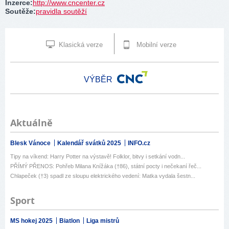
Inzerce
:
http://www.cncenter.cz
Soutěže
:
pravidla soutěží
Klasická verze
Mobilní verze
VÝBĚR
Aktuálně
Blesk Vánoce
Kalendář svátků 2025
INFO.cz
Tipy na víkend: Harry Potter na výstavě! Folklor, bitvy i setkání vodn...
PŘÍMÝ PŘENOS: Pohřeb Milana Knížáka (†86), státní pocty i nečekaní řeč...
Chlapeček (†3) spadl ze sloupu elektrického vedení: Matka vydala šestn...
Sport
MS hokej 2025
Biatlon
Liga mistrů