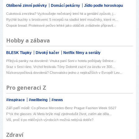
Oblíbené zimní polévky
Domácí pekárny
Jídlo podle horoskopu
Cuketová zmrzlina? Vyzkoušejte nečekaný letní hit a geniální způsob, j...
Rychlé buchty s broskvemi: 5 receptů na sladké letní moučníky, které m...
Oopsie bread: Proteinové pečivo lehké jako obláček zvládnete připravit...
Hobby a zábava
BLESK Tlapky
Divoký kačer
Netflix filmy a seriály
Přibývá paniky na dovolené: Vnuka paní Soni v hotelu poštípaly štěnice...
Sraz v šest ráno. Vrchol festivalu Tóny Dolomit zazní za úsvitu ve 300...
Nízkorozpočtová dovolená? Chorvatsko jedno z nejdražších v Evropě! Lev...
Pro generaci Z
#inspirace
#wellbeing
#news
Září patří módě: Co přinese Mercedes-Benz Prague Fashion Week SS27
F*ck the glasses: AI Meta brýle mají zjednodušit život, zatím ale děla...
Víš, proč ti po mléčných výrobcích možná nebývá dobře?
Zdraví