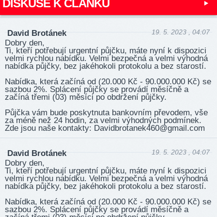
DISKUSE K ČLÁNKU
19. 5. 2023 , 04:07
David Brotánek
Dobry den,
Ti, kteří potřebují urgentní půjčku, máte nyní k dispozici
velmi rychlou nabídku. Velmi bezpečná a velmi výhodná
nabídka půjčky, bez jakéhokoli protokolu a bez starostí.
Nabídka, která začíná od (20.000 Kč - 90.000.000 Kč) se
sazbou 2%. Splácení půjčky se provádí měsíčně a
začíná třemi (03) měsíci po obdržení půjčky.
Půjčka vám bude poskytnuta bankovním převodem, vše
za méně než 24 hodin, za velmi výhodných podmínek.
Zde jsou naše kontakty: David­brota­nek460­@gma­il.com
19. 5. 2023 , 04:07
David Brotánek
Dobry den,
Ti, kteří potřebují urgentní půjčku, máte nyní k dispozici
velmi rychlou nabídku. Velmi bezpečná a velmi výhodná
nabídka půjčky, bez jakéhokoli protokolu a bez starostí.
Nabídka, která začíná od (20.000 Kč - 90.000.000 Kč) se
sazbou 2%. Splácení půjčky se provádí měsíčně a