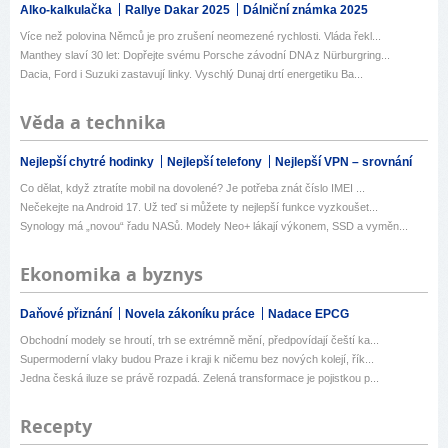
Alko-kalkulačka
Rallye Dakar 2025
Dálniční známka 2025
Více než polovina Němců je pro zrušení neomezené rychlosti. Vláda řekl...
Manthey slaví 30 let: Dopřejte svému Porsche závodní DNA z Nürburgring...
Dacia, Ford i Suzuki zastavují linky. Vyschlý Dunaj drtí energetiku Ba...
Věda a technika
Nejlepší chytré hodinky
Nejlepší telefony
Nejlepší VPN – srovnání
Co dělat, když ztratíte mobil na dovolené? Je potřeba znát číslo IMEI ...
Nečekejte na Android 17. Už teď si můžete ty nejlepší funkce vyzkoušet...
Synology má „novou“ řadu NASů. Modely Neo+ lákají výkonem, SSD a vyměn...
Ekonomika a byznys
Daňové přiznání
Novela zákoníku práce
Nadace EPCG
Obchodní modely se hroutí, trh se extrémně mění, předpovídají čeští ka...
Supermoderní vlaky budou Praze i kraji k ničemu bez nových kolejí, řík...
Jedna česká iluze se právě rozpadá. Zelená transformace je pojistkou p...
Recepty