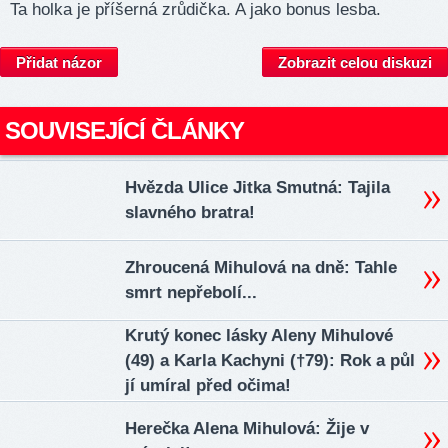
Ta holka je příšerná zrůdička. A jako bonus lesba.
Přidat názor
Zobrazit celou diskuzi
SOUVISEJÍCÍ ČLÁNKY
Hvězda Ulice Jitka Smutná: Tajila
slavného bratra!
Zhroucená Mihulová na dně: Tahle
smrt nepřebolí...
Krutý konec lásky Aleny Mihulové
(49) a Karla Kachyni (†79): Rok a půl
jí umíral před očima!
Herečka Alena Mihulová: Žije v