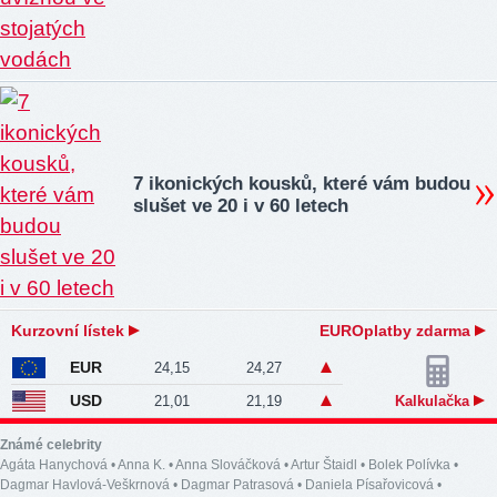
7 ikonických kousků, které vám budou
slušet ve 20 i v 60 letech
Kurzovní lístek
EUROplatby zdarma
EUR
24,15
24,27
USD
21,01
21,19
Kalkulačka
Známé celebrity
Agáta Hanychová
•
Anna K.
•
Anna Slováčková
•
Artur Štaidl
•
Bolek Polívka
•
Dagmar Havlová-Veškrnová
•
Dagmar Patrasová
•
Daniela Písařovicová
•