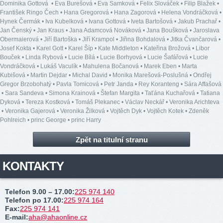
Dominika Gottová
•
Eva Burešová
•
Eva Samková
•
Felix Slováček
•
Filip Blažek
•
František Ringo Čech
•
Hana Gregorová
•
Hana Zagorová
•
Helena Vondráčková
•
Hynek Čermák
•
Iva Kubelková
•
Ivana Gottová
•
Iveta Bartošová
•
Jakub Prachař
•
Jan Čenský
•
Jan Kraus
•
Jana Adamcová Nováková
•
Jana Boušková
•
Jaroslava
Obermaierová
•
Jiří Bartoška
•
Jiří Krampol
•
Jiřina Bohdalová
•
Jitka Čvančarová
•
Josef Kokta
•
Karel Gott
•
Karel Šíp
•
Kate Middleton
•
Kateřina Brožová
•
Libor
Bouček
•
Linda Rybová
•
Lucie Bílá
•
Lucie Borhyová
•
Lucie Šafářová
•
Lucie
Vondráčková
•
Lukáš Vaculík
•
Mahulena Bočanová
•
Marek Eben
•
Marta
Kubišová
•
Martin Dejdar
•
Michal David
•
Monika Marešová-Poslušná
•
Ondřej
Gregor Brzobohatý
•
Pavla Tomicová
•
Petr Janda
•
Rey Koranteng
•
Sára Affašová
•
Sara Sandeva
•
Simona Krainová
•
Štefan Margita
•
Taťána Kuchařová
•
Tatiana
Dyková
•
Tereza Kostková
•
Tomáš Plekanec
•
Václav Neckář
•
Veronika Arichteva
•
Veronika Gajerová
•
Veronika Žilková
•
Vojtěch Dyk
•
Vojtěch Kotek
•
Zdeněk
Pohlreich
•
princ George
•
princ Harry
Zpět na titulní stranu
KONTAKTY
Telefon 9.00 – 17.00
:
225 974 140
Telefon po 17.00
:
225 974 164
Fax
:
225 974 141
E-mail
:
aha@ahaonline.cz