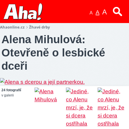
A
A
A
Ahaonline.cz
Žhavé drby
Alena Mihulová:
Otevřeně o lesbické
dceři
24 fotografií
v galerii