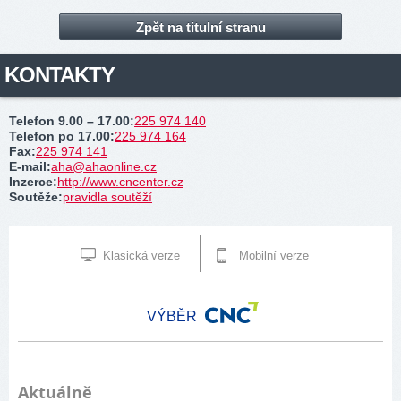
Zpět na titulní stranu
KONTAKTY
Telefon 9.00 – 17.00
:
225 974 140
Telefon po 17.00
:
225 974 164
Fax
:
225 974 141
E-mail
:
aha@ahaonline.cz
Inzerce
:
http://www.cncenter.cz
Soutěže
:
pravidla soutěží
Klasická verze
Mobilní verze
VÝBĚR
Aktuálně