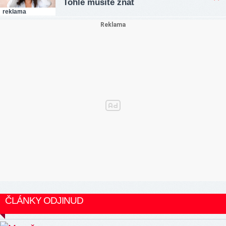
Tohle musíte znát
reklama
ČLÁNKY ODJINUD