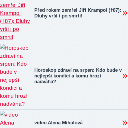
Před rokem zemřel Jiří Krampol (†87):
Dluhy vrší i po smrti!
Horoskop zdraví na srpen: Kdo bude v
nejlepší kondici a komu hrozí
nadváha?
video Alena Mihulová