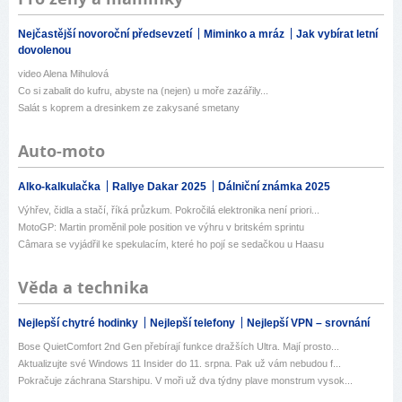
Nejčastější novoroční předsevzetí
Miminko a mráz
Jak vybírat letní
dovolenou
video Alena Mihulová
Co si zabalit do kufru, abyste na (nejen) u moře zazářily...
Salát s koprem a dresinkem ze zakysané smetany
Auto-moto
Alko-kalkulačka
Rallye Dakar 2025
Dálniční známka 2025
Výhřev, čidla a stačí, říká průzkum. Pokročilá elektronika není priori...
MotoGP: Martin proměnil pole position ve výhru v britském sprintu
Câmara se vyjádřil ke spekulacím, které ho pojí se sedačkou u Haasu
Věda a technika
Nejlepší chytré hodinky
Nejlepší telefony
Nejlepší VPN – srovnání
Bose QuietComfort 2nd Gen přebírají funkce dražších Ultra. Mají prosto...
Aktualizujte své Windows 11 Insider do 11. srpna. Pak už vám nebudou f...
Pokračuje záchrana Starshipu. V moři už dva týdny plave monstrum vysok...