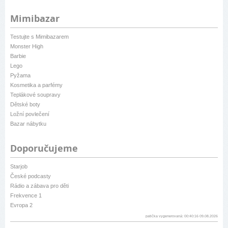
Mimibazar
Testujte s Mimibazarem
Monster High
Barbie
Lego
Pyžama
Kosmetika a parfémy
Teplákové soupravy
Dětské boty
Ložní povlečení
Bazar nábytku
Doporučujeme
Starjob
České podcasty
Rádio a zábava pro děti
Frekvence 1
Evropa 2
patička vygenerovaná: 00:40:16 09.08.2026