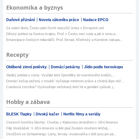
Ekonomika a byznys
Daňové přiznání
Novela zákoníku práce
Nadace EPCG
Za státní dluhy Česko platí čtvrté nejvyšší úroky v Evropské unii
Děsivý pohled na českou krajinu. Proč v Česku mizí voda a jak k tomu p...
Emancipace českých miliardářů. Proč Strnad, Křetínský a Komárek nakupu...
Recepty
Oblíbené zimní polévky
Domácí pekárny
Jídlo podle horoskopu
Sladký poklad u cesty: Využijte letní špendlíky do tvarohového koláče,...
Domácí kečup pečený v troubě: Vyžaduje minimum práce a chutná lépe než...
Cuketová zmrzlina? Vyzkoušejte nečekaný letní hit a geniální způsob, j...
Hobby a zábava
BLESK Tlapky
Divoký kačer
Netflix filmy a seriály
Cestovní horečka šlechty: Chuďas z Klatovska otrokářem v Jižní Americe
Filip Vondrášek: V Jižní Americe si lidé plují životem mnohem lehčeji,...
Osvěžení ve Schladmingu: Lamy, ferraty i koulovačka v létě jsou jen pá...