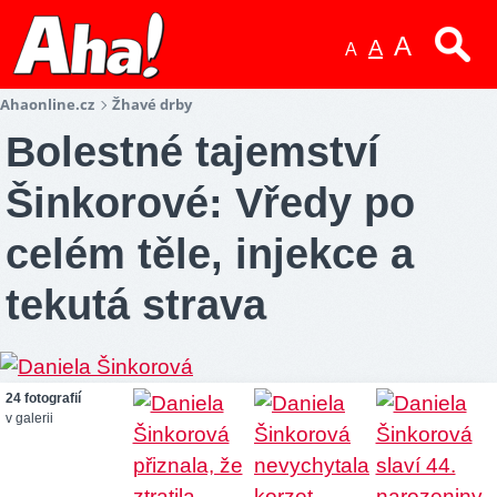
A
A
A
Ahaonline.cz
Žhavé drby
Bolestné tajemství
Šinkorové: Vředy po
celém těle, injekce a
tekutá strava
24 fotografií
v galerii