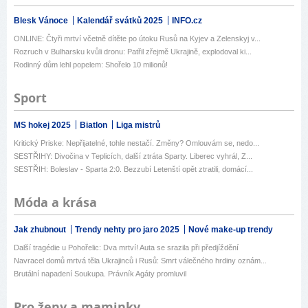
Blesk Vánoce
Kalendář svátků 2025
INFO.cz
ONLINE: Čtyři mrtví včetně dítěte po útoku Rusů na Kyjev a Zelenskyj v...
Rozruch v Bulharsku kvůli dronu: Patřil zřejmě Ukrajině, explodoval ki...
Rodinný dům lehl popelem: Shořelo 10 milionů!
Sport
MS hokej 2025
Biatlon
Liga mistrů
Kritický Priske: Nepřijatelné, tohle nestačí. Změny? Omlouvám se, nedo...
SESTŘIHY: Divočina v Teplicích, další ztráta Sparty. Liberec vyhrál, Z...
SESTŘIH: Boleslav - Sparta 2:0. Bezzubí Letenští opět ztratili, domácí...
Móda a krása
Jak zhubnout
Trendy nehty pro jaro 2025
Nové make-up trendy
Další tragédie u Pohořelic: Dva mrtví! Auta se srazila při předjíždění
Navracel domů mrtvá těla Ukrajinců i Rusů: Smrt válečného hrdiny oznám...
Brutální napadení Soukupa. Právník Agáty promluvil
Pro ženy a maminky