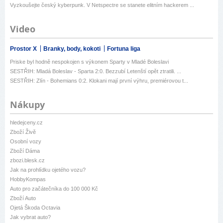
Vyzkoušejte český kyberpunk. V Netspectre se stanete elitním hackerem ...
Video
Prostor X
Branky, body, kokoti
Fortuna liga
Priske byl hodně nespokojen s výkonem Sparty v Mladé Boleslavi
SESTŘIH: Mladá Boleslav - Sparta 2:0. Bezzubí Letenští opět ztratili. ...
SESTŘIH: Zlín - Bohemians 0:2. Klokani mají první výhru, premiérovou t...
Nákupy
hledejceny.cz
Zboží Živě
Osobní vozy
Zboží Dáma
zbozi.blesk.cz
Jak na prohlídku ojetého vozu?
HobbyKompas
Auto pro začátečníka do 100 000 Kč
Zboží Auto
Ojetá Škoda Octavia
Jak vybrat auto?