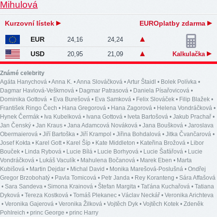
Kurzovní lístek
EUROplatby zdarma
EUR
24,16
24,24
USD
20,95
21,09
Kalkulačka
Známé celebrity
Agáta Hanychová
•
Anna K.
•
Anna Slováčková
•
Artur Štaidl
•
Bolek Polívka
•
Dagmar Havlová-Veškrnová
•
Dagmar Patrasová
•
Daniela Písařovicová
•
Dominika Gottová
•
Eva Burešová
•
Eva Samková
•
Felix Slováček
•
Filip Blažek
•
František Ringo Čech
•
Hana Gregorová
•
Hana Zagorová
•
Helena Vondráčková
•
Hynek Čermák
•
Iva Kubelková
•
Ivana Gottová
•
Iveta Bartošová
•
Jakub Prachař
•
Jan Čenský
•
Jan Kraus
•
Jana Adamcová Nováková
•
Jana Boušková
•
Jaroslava
Obermaierová
•
Jiří Bartoška
•
Jiří Krampol
•
Jiřina Bohdalová
•
Jitka Čvančarová
•
Josef Kokta
•
Karel Gott
•
Karel Šíp
•
Kate Middleton
•
Kateřina Brožová
•
Libor
Bouček
•
Linda Rybová
•
Lucie Bílá
•
Lucie Borhyová
•
Lucie Šafářová
•
Lucie
Vondráčková
•
Lukáš Vaculík
•
Mahulena Bočanová
•
Marek Eben
•
Marta
Kubišová
•
Martin Dejdar
•
Michal David
•
Monika Marešová-Poslušná
•
Ondřej
Gregor Brzobohatý
•
Pavla Tomicová
•
Petr Janda
•
Rey Koranteng
•
Sára Affašová
•
Sara Sandeva
•
Simona Krainová
•
Štefan Margita
•
Taťána Kuchařová
•
Tatiana
Dyková
•
Tereza Kostková
•
Tomáš Plekanec
•
Václav Neckář
•
Veronika Arichteva
•
Veronika Gajerová
•
Veronika Žilková
•
Vojtěch Dyk
•
Vojtěch Kotek
•
Zdeněk
Pohlreich
•
princ George
•
princ Harry