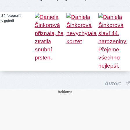
24 fotografií
v galerii
Autor:
rž