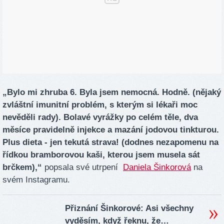
„Bylo mi zhruba 6. Byla jsem nemocná. Hodně. (nějaký
zvláštní imunitní problém, s kterým si lékaři moc
nevěděli rady). Bolavé vyrážky po celém těle, dva
měsíce pravidelně injekce a mazání jodovou tinkturou.
Plus dieta - jen tekutá strava! (dodnes nezapomenu na
řídkou bramborovou kaši, kterou jsem musela sát
brčkem),“
popsala své utrpení
Daniela Šinkorová
na
svém Instagramu.
Přiznání Šinkorové: Asi všechny
vyděsím, když řeknu, že…