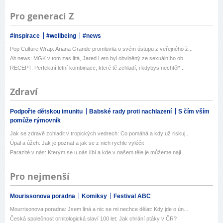
Pro generaci Z
#inspirace
#wellbeing
#news
Pop Culture Wrap: Ariana Grande promluvila o svém ústupu z veřejného ž...
Alt news: MGK v tom zas lítá, Jared Leto byl obviněný ze sexuálního ob...
RECEPT: Perfektní letní kombinace, které tě zchladí, i kdybys nechtěl*...
Zdraví
Podpořte dětskou imunitu
Babské rady proti nachlazení
S čím vším
pomůže rýmovník
Jak se zdravě zchladit v tropických vedrech: Co pomáhá a kdy už riskuj...
Úpal a úžeh: Jak je poznat a jak se z nich rychle vyléčit
Parazité v nás: Kterým se u nás líbí a kde v našem těle je můžeme nají...
Pro nejmenší
Mourissonova poradna
Komiksy
Festival ABC
Mourrisonova poradna: Jsem líná a nic se mi nechce dělat: Kdy jde o ún...
Česká společnost ornitologická slaví 100 let: Jak chrání ptáky v ČR?