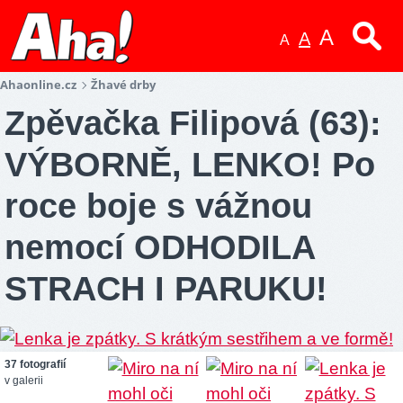
A
A
A
Ahaonline.cz
Žhavé drby
Zpěvačka Filipová (63):
VÝBORNĚ, LENKO! Po
roce boje s vážnou
nemocí ODHODILA
STRACH I PARUKU!
37 fotografií
v galerii