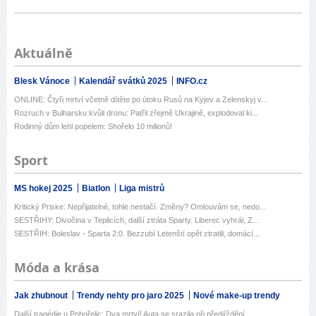
Aktuálně
Blesk Vánoce
Kalendář svátků 2025
INFO.cz
ONLINE: Čtyři mrtví včetně dítěte po útoku Rusů na Kyjev a Zelenskyj v...
Rozruch v Bulharsku kvůli dronu: Patřil zřejmě Ukrajině, explodoval ki...
Rodinný dům lehl popelem: Shořelo 10 milionů!
Sport
MS hokej 2025
Biatlon
Liga mistrů
Kritický Priske: Nepřijatelné, tohle nestačí. Změny? Omlouvám se, nedo...
SESTŘIHY: Divočina v Teplicích, další ztráta Sparty. Liberec vyhrál, Z...
SESTŘIH: Boleslav - Sparta 2:0. Bezzubí Letenští opět ztratili, domácí...
Móda a krása
Jak zhubnout
Trendy nehty pro jaro 2025
Nové make-up trendy
Další tragédie u Pohořelic: Dva mrtví! Auta se srazila při předjíždění