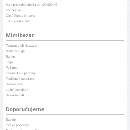
Auto pro začátečníka do 100 000 Kč
Zboží Auto
Ojetá Škoda Octavia
Jak vybrat auto?
Mimibazar
Testujte s Mimibazarem
Monster High
Barbie
Lego
Pyžama
Kosmetika a parfémy
Teplákové soupravy
Dětské boty
Ložní povlečení
Bazar nábytku
Doporučujeme
Starjob
České podcasty