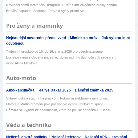
Navracel domů mrtvá těla Ukrajinců i Rusů: Smrt válečného hrdiny oznám...
Brutální napadení Soukupa. Právník Agáty promluvil
Pro ženy a maminky
Nejčastější novoroční předsevzetí
Miminko a mráz
Jak vybírat letní
dovolenou
Týdenní horoskop od 10. do 16. srpna 2026 pro všechna znamení
Borrelióza může člověka přivést až do invalidního důchodu či k sebevra...
video Alena Mihulová
Auto-moto
Alko-kalkulačka
Rallye Dakar 2025
Dálniční známka 2025
Výhřev, čidla a stačí, říká průzkum. Pokročilá elektronika není priori...
MotoGP: Martin proměnil pole position ve výhru v britském sprintu
Câmara se vyjádřil ke spekulacím, které ho pojí se sedačkou u Haasu
Věda a technika
Nejlepší chytré hodinky
Nejlepší telefony
Nejlepší VPN – srovnání