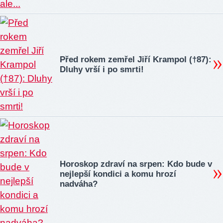
Před rokem zemřel Jiří Krampol (†87):
Dluhy vrší i po smrti!
Horoskop zdraví na srpen: Kdo bude v
nejlepší kondici a komu hrozí
nadváha?