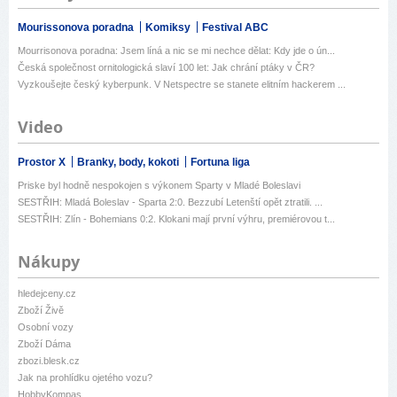
Mourissonova poradna
Komiksy
Festival ABC
Mourrisonova poradna: Jsem líná a nic se mi nechce dělat: Kdy jde o ún...
Česká společnost ornitologická slaví 100 let: Jak chrání ptáky v ČR?
Vyzkoušejte český kyberpunk. V Netspectre se stanete elitním hackerem ...
Video
Prostor X
Branky, body, kokoti
Fortuna liga
Priske byl hodně nespokojen s výkonem Sparty v Mladé Boleslavi
SESTŘIH: Mladá Boleslav - Sparta 2:0. Bezzubí Letenští opět ztratili. ...
SESTŘIH: Zlín - Bohemians 0:2. Klokani mají první výhru, premiérovou t...
Nákupy
hledejceny.cz
Zboží Živě
Osobní vozy
Zboží Dáma
zbozi.blesk.cz
Jak na prohlídku ojetého vozu?
HobbyKompas