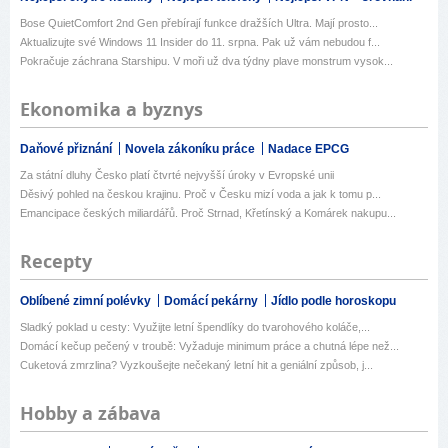
Bose QuietComfort 2nd Gen přebírají funkce dražších Ultra. Mají prosto...
Aktualizujte své Windows 11 Insider do 11. srpna. Pak už vám nebudou f...
Pokračuje záchrana Starshipu. V moři už dva týdny plave monstrum vysok...
Ekonomika a byznys
Daňové přiznání
Novela zákoníku práce
Nadace EPCG
Za státní dluhy Česko platí čtvrté nejvyšší úroky v Evropské unii
Děsivý pohled na českou krajinu. Proč v Česku mizí voda a jak k tomu p...
Emancipace českých miliardářů. Proč Strnad, Křetínský a Komárek nakupu...
Recepty
Oblíbené zimní polévky
Domácí pekárny
Jídlo podle horoskopu
Sladký poklad u cesty: Využijte letní špendlíky do tvarohového koláče,...
Domácí kečup pečený v troubě: Vyžaduje minimum práce a chutná lépe než...
Cuketová zmrzlina? Vyzkoušejte nečekaný letní hit a geniální způsob, j...
Hobby a zábava