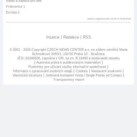
Rádio a zábava pro děti
Frekvence 1
Evropa 2
patička vygenerovaná: 04:10:12 09.08.2026
Inzerce
Redakce
RSS
© 2001 - 2026 Copyright
CZECH NEWS CENTER a.s.
se sídlem náměstí Marie
Schmolkové 3493/1, 100 00 Praha 10 - Strašnice,
IČO: 02346826, zapsána v OR, sp.zn. B 19490 a dodavatelé obsahu
Autorská práva k publikovaným materiálům
Podmínky pro užívání služby informační společnosti
Informace o zpracování osobních údajů
Cookies
Nastavení soukromí
Vlastnická struktura
Jednotná kontaktní místa / Single Points od Contact
Transparency report