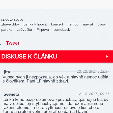
KLÍČOVÁ SLOVA:
žhavé drby
Lenka Filipová
koncert
nemoc
návrat
vlasy
paruka
zpěvačka
Filipová
comeback
.
Tweet
DISKUSE K ČLÁNKU
12. 12. 2017 , 12:37
jity
Vůbec bych ji nezpoznala, co věk a hlavně nemoc udělá
s člověkem. Paní LF hlavně zdraví.
12. 12. 2017 , 09:17
aveneta
Lenka F. no bezproblémová zpěvačka.....jasně né každý
má v oblibě její styl hudby...jsme lidé různí a různého
ražení, ale nic jí nelze vytknout, oslovuje lidi tohoto
žánru a proto jí velmi přeji ať se daří a hlavně