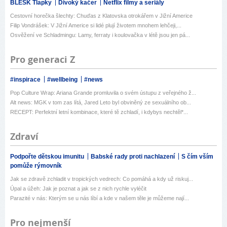
BLESK Tlapky
Divoký kačer
Netflix filmy a seriály
Cestovní horečka šlechty: Chuďas z Klatovska otrokářem v Jižní Americe
Filip Vondrášek: V Jižní Americe si lidé plují životem mnohem lehčeji,...
Osvěžení ve Schladmingu: Lamy, ferraty i koulovačka v létě jsou jen pá...
Pro generaci Z
#inspirace
#wellbeing
#news
Pop Culture Wrap: Ariana Grande promluvila o svém ústupu z veřejného ž...
Alt news: MGK v tom zas lítá, Jared Leto byl obviněný ze sexuálního ob...
RECEPT: Perfektní letní kombinace, které tě zchladí, i kdybys nechtěl*...
Zdraví
Podpořte dětskou imunitu
Babské rady proti nachlazení
S čím vším
pomůže rýmovník
Jak se zdravě zchladit v tropických vedrech: Co pomáhá a kdy už riskuj...
Úpal a úžeh: Jak je poznat a jak se z nich rychle vyléčit
Parazité v nás: Kterým se u nás líbí a kde v našem těle je můžeme nají...
Pro nejmenší