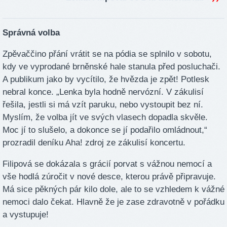
Správná volba
Zpěvaččino přání vrátit se na pódia se splnilo v sobotu,
kdy ve vyprodané brněnské hale stanula před posluchači.
A publikum jako by vycítilo, že hvězda je zpět! Potlesk
nebral konce. „Lenka byla hodně nervózní. V zákulisí
řešila, jestli si má vzít paruku, nebo vystoupit bez ní.
Myslím, že volba jít ve svých vlasech dopadla skvěle.
Moc jí to slušelo, a dokonce se jí podařilo omládnout,“
prozradil deníku Aha! zdroj ze zákulisí koncertu.
Filipová se dokázala s grácií porvat s vážnou nemocí a
vše hodlá zúročit v nové desce, kterou právě připravuje.
Má sice pěkných pár kilo dole, ale to se vzhledem k vážné
nemoci dalo čekat. Hlavně že je zase zdravotně v pořádku
a vystupuje!