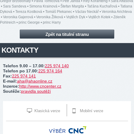
Gregor Brzobohatý
•
Pavla Tomicová
•
Petr Janda
•
Rey Koranteng
•
Sára Affašová
•
Sara Sandeva
•
Simona Krainová
•
Štefan Margita
•
Taťána Kuchařová
•
Tatiana
Dyková
•
Tereza Kostková
•
Tomáš Plekanec
•
Václav Neckář
•
Veronika Arichteva
•
Veronika Gajerová
•
Veronika Žilková
•
Vojtěch Dyk
•
Vojtěch Kotek
•
Zdeněk
Pohlreich
•
princ George
•
princ Harry
Zpět na titulní stranu
KONTAKTY
Telefon 9.00 – 17.00
:
225 974 140
Telefon po 17.00
:
225 974 164
Fax
:
225 974 141
E-mail
:
aha@ahaonline.cz
Inzerce
:
http://www.cncenter.cz
Soutěže
:
pravidla soutěží
Klasická verze
Mobilní verze
VÝBĚR