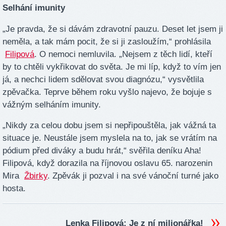
Selhání imunity
„Je pravda, že si dávám zdravotní pauzu. Deset let jsem ji
neměla, a tak mám pocit, že si ji zasloužím,“ prohlásila
Filipová
. O nemoci nemluvila. „Nejsem z těch lidí, kteří
by to chtěli vykřikovat do světa. Je mi líp, když to vím jen
já, a nechci lidem sdělovat svou diagnózu,“ vysvětlila
zpěvačka. Teprve během roku vyšlo najevo, že bojuje s
vážným selháním imunity.
„Nikdy za celou dobu jsem si nepřipouštěla, jak vážná ta
situace je. Neustále jsem myslela na to, jak se vrátím na
pódium před diváky a budu hrát,“ svěřila deníku Aha!
Filipová, když dorazila na říjnovou oslavu 65. narozenin
Mira
Žbirky
. Zpěvák ji pozval i na své vánoční turné jako
hosta.
Lenka Filipová: Je z ní milionářka!