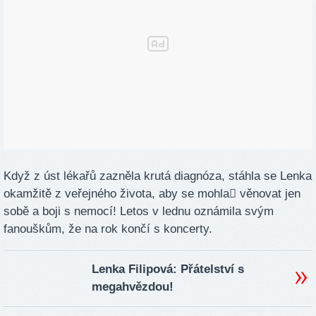
Když z úst lékařů zazněla krutá diagnóza, stáhla se Lenka
okamžitě z veřejného života, aby se mohla﷯ věnovat jen
sobě a boji s nemocí! Letos v lednu oznámila svým
fanouškům, že na rok končí s koncerty.
Lenka Filipová: Přátelství s
megahvězdou!