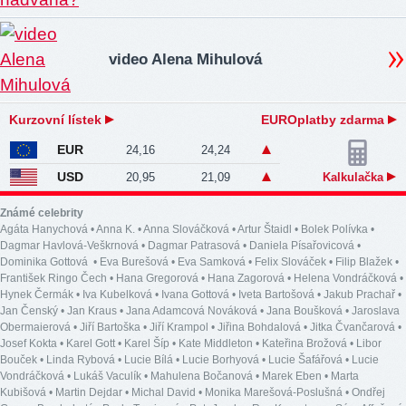
video Alena Mihulová
Kurzovní lístek
EUROplatby zdarma
EUR
24,16
24,24
USD
20,95
21,09
Kalkulačka
Známé celebrity
Agáta Hanychová
•
Anna K.
•
Anna Slováčková
•
Artur Štaidl
•
Bolek Polívka
•
Dagmar Havlová-Veškrnová
•
Dagmar Patrasová
•
Daniela Písařovicová
•
Dominika Gottová
•
Eva Burešová
•
Eva Samková
•
Felix Slováček
•
Filip Blažek
•
František Ringo Čech
•
Hana Gregorová
•
Hana Zagorová
•
Helena Vondráčková
•
Hynek Čermák
•
Iva Kubelková
•
Ivana Gottová
•
Iveta Bartošová
•
Jakub Prachař
•
Jan Čenský
•
Jan Kraus
•
Jana Adamcová Nováková
•
Jana Boušková
•
Jaroslava
Obermaierová
•
Jiří Bartoška
•
Jiří Krampol
•
Jiřina Bohdalová
•
Jitka Čvančarová
•
Josef Kokta
•
Karel Gott
•
Karel Šíp
•
Kate Middleton
•
Kateřina Brožová
•
Libor
Bouček
•
Linda Rybová
•
Lucie Bílá
•
Lucie Borhyová
•
Lucie Šafářová
•
Lucie
Vondráčková
•
Lukáš Vaculík
•
Mahulena Bočanová
•
Marek Eben
•
Marta
Kubišová
•
Martin Dejdar
•
Michal David
•
Monika Marešová-Poslušná
•
Ondřej