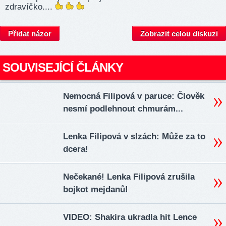
zdravíčko....
Přidat názor
Zobrazit celou diskuzi
SOUVISEJÍCÍ ČLÁNKY
Nemocná Filipová v paruce: Člověk
nesmí podlehnout chmurám...
Lenka Filipová v slzách: Může za to
dcera!
Nečekané! Lenka Filipová zrušila
bojkot mejdanů!
VIDEO: Shakira ukradla hit Lence