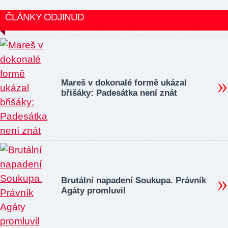
ČLÁNKY ODJINUD
Mareš v dokonalé formě ukázal
břišáky: Padesátka není znát
Brutální napadení Soukupa. Právník
Agáty promluvil