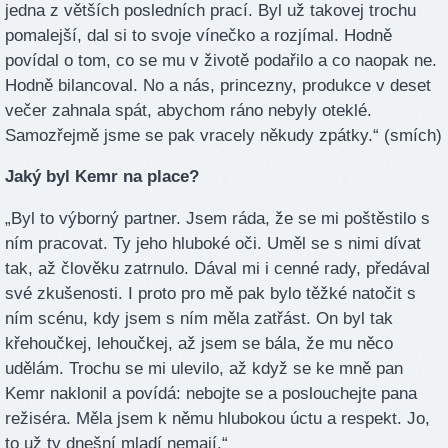
jedna z větších posledních prací. Byl už takovej trochu
pomalejší, dal si to svoje vínečko a rozjímal. Hodně
povídal o tom, co se mu v životě podařilo a co naopak ne.
Hodně bilancoval. No a nás, princezny, produkce v deset
večer zahnala spát, abychom ráno nebyly oteklé.
Samozřejmě jsme se pak vracely někudy zpátky.“ (smích)
Jaký byl Kemr na place?
„Byl to výborný partner. Jsem ráda, že se mi poštěstilo s
ním pracovat. Ty jeho hluboké oči. Uměl se s nimi dívat
tak, až člověku zatrnulo. Dával mi i cenné rady, předával
své zkušenosti. I proto pro mě pak bylo těžké natočit s
ním scénu, kdy jsem s ním měla zatřást. On byl tak
křehoučkej, lehoučkej, až jsem se bála, že mu něco
udělám. Trochu se mi ulevilo, až když se ke mně pan
Kemr naklonil a povídá: nebojte se a poslouchejte pana
režiséra. Měla jsem k němu hlubokou úctu a respekt. Jo,
to už ty dnešní mladí nemají.“