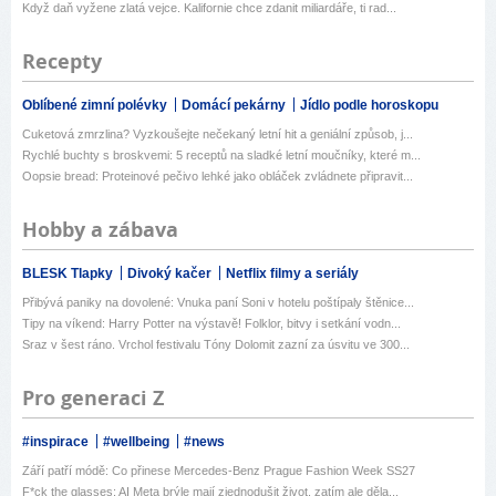
Když daň vyžene zlatá vejce. Kalifornie chce zdanit miliardáře, ti rad...
Recepty
Oblíbené zimní polévky
Domácí pekárny
Jídlo podle horoskopu
Cuketová zmrzlina? Vyzkoušejte nečekaný letní hit a geniální způsob, j...
Rychlé buchty s broskvemi: 5 receptů na sladké letní moučníky, které m...
Oopsie bread: Proteinové pečivo lehké jako obláček zvládnete připravit...
Hobby a zábava
BLESK Tlapky
Divoký kačer
Netflix filmy a seriály
Přibývá paniky na dovolené: Vnuka paní Soni v hotelu poštípaly štěnice...
Tipy na víkend: Harry Potter na výstavě! Folklor, bitvy i setkání vodn...
Sraz v šest ráno. Vrchol festivalu Tóny Dolomit zazní za úsvitu ve 300...
Pro generaci Z
#inspirace
#wellbeing
#news
Září patří módě: Co přinese Mercedes-Benz Prague Fashion Week SS27
F*ck the glasses: AI Meta brýle mají zjednodušit život, zatím ale děla...