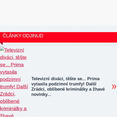
ČLÁNKY ODJINUD
Televizní diváci, těšte se... Prima
vytasila podzimní trumfy! Další
Zrádci, oblíbené kriminálky a žhavé
novinky...