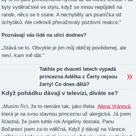
byly vyděračské ve stylu, když se mnou nepůjdeš na
rande, něco se ti stane. A nechyběly ani psaníčka od
úchyláků. Ale celkově převažovaly pozitivní reakce.“
Poznávají vás lidé na ulici dodnes?
„Stává se to. Obvykle je jim můj obličej povědomej, ale
neví, kam mě dát.“
Takhle po dvaceti letech vypadá
princezna Adélka z Čerty nejsou
žerty! Co dnes dělá?
Když pohádku dávají v televizi, díváte se?
„Musím říct, že to nemám tak, jako třeba
Alena Vránová
,
která je na svou slavnou princeznu už alergická. Já jsem
šťastná, že jsem tuhle roli Angelíny dostala. Panu
Bočanovi jsem za to vděčná. Když ji dávají na Vánoce,