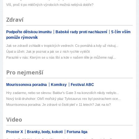
Víš, proč ti po mléčných výrobcích možná nebývá dobře?
Zdraví
Podpořte dětskou imunitu
Babské rady proti nachlazení
S čím vším
pomůže rýmovník
Jak se zdravě zchladit v tropických vedrech: Co pomáhá a kdy už riskuj...
Úpal a úžeh: Jak je poznat a jak se z nich rychle vyléčit
Parazité v nás: Kterým se u nás líbí a kde v našem těle je můžeme nají...
Pro nejmenší
Mourissonova poradna
Komiksy
Festival ABC
Hry zadarmo, nebo se slevou: Baldur's Gate 3 na konzolích nikdy nebylo...
Nový král druhohor: Obří mořský plaz Tylosaurus rex byl postrachem oce...
Mourrisonova poradna: Je zdravé si čistit pleť v 11 letech? Jak na to?
Video
Prostor X
Branky, body, kokoti
Fortuna liga