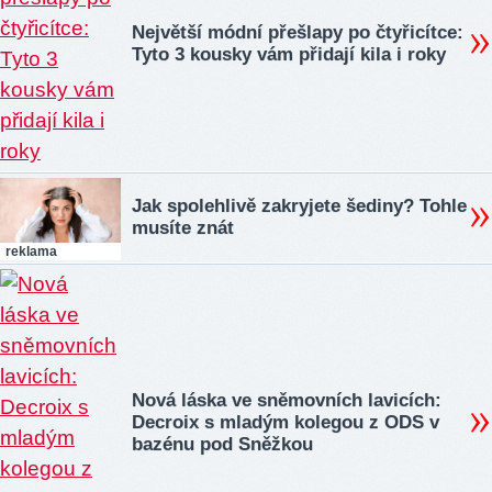
Největší módní přešlapy po čtyřicítce:
Tyto 3 kousky vám přidají kila i roky
Jak spolehlivě zakryjete šediny? Tohle
musíte znát
reklama
Nová láska ve sněmovních lavicích:
Decroix s mladým kolegou z ODS v
bazénu pod Sněžkou