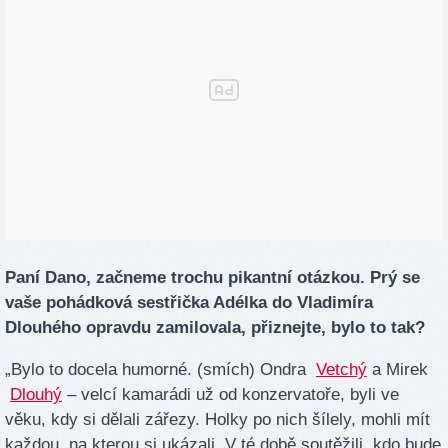
Paní Dano, začneme trochu pikantní otázkou. Prý se
vaše pohádková sestřička Adélka do Vladimíra
Dlouhého opravdu zamilovala, přiznejte, bylo to tak?
„Bylo to docela humorné. (smích) Ondra
Vetchý
a Mirek
Dlouhý
– velcí kamarádi už od konzervatoře, byli ve
věku, kdy si dělali zářezy. Holky po nich šílely, mohli mít
každou, na kterou si ukázali. V té době soutěžili, kdo bude