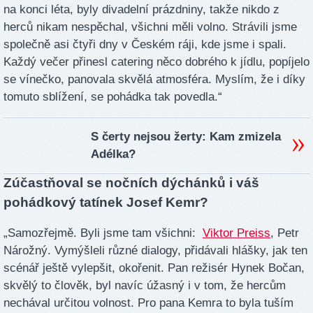
na konci léta, byly divadelní prázdniny, takže nikdo z
herců nikam nespěchal, všichni měli volno. Strávili jsme
společně asi čtyři dny v Českém ráji, kde jsme i spali.
Každý večer přinesl catering něco dobrého k jídlu, popíjelo
se vínečko, panovala skvělá atmosféra. Myslím, že i díky
tomuto sblížení, se pohádka tak povedla.“
S čerty nejsou žerty: Kam zmizela
Adélka?
Zúčastňoval se nočních dýchánků i váš
pohádkový tatínek Josef Kemr?
„Samozřejmě. Byli jsme tam všichni:
Viktor Preiss
, Petr
Nárožný. Vymýšleli různé dialogy, přidávali hlášky, jak ten
scénář ještě vylepšit, okořenit. Pan režisér Hynek Bočan,
skvělý to člověk, byl navíc úžasný i v tom, že hercům
nechával určitou volnost. Pro pana Kemra to byla tuším