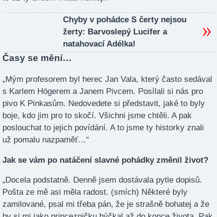
Chyby v pohádce S čerty nejsou
žerty: Barvoslepý Lucifer a
natahovací Adélka!
Časy se mění…
„Mým profesorem byl herec Jan Vala, který často sedával
s Karlem Högerem a Janem Pivcem. Posílali si nás pro
pivo K Pinkasům. Nedovedete si představit, jaké to byly
boje, kdo jim pro to skočí. Všichni jsme chtěli. A pak
poslouchat to jejich povídání. A to jsme ty historky znali
už pomalu nazpaměť…“
Jak se vám po natáčení slavné pohádky změnil život?
„Docela podstatně. Denně jsem dostávala pytle dopisů.
Pošta ze mě asi měla radost. (smích) Některé byly
zamilované, psal mi třeba pán, že je strašně bohatej a že
by si mi jako princezničku hýčkal až do konce života. Pak