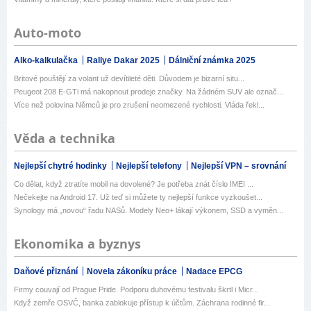
Auto-moto
Alko-kalkulačka
Rallye Dakar 2025
Dálniční známka 2025
Britové pouštějí za volant už devítileté děti. Důvodem je bizarní situ...
Peugeot 208 E-GTi má nakopnout prodeje značky. Na žádném SUV ale označ...
Více než polovina Němců je pro zrušení neomezené rychlosti. Vláda řekl...
Věda a technika
Nejlepší chytré hodinky
Nejlepší telefony
Nejlepší VPN – srovnání
Co dělat, když ztratíte mobil na dovolené? Je potřeba znát číslo IMEI ...
Nečekejte na Android 17. Už teď si můžete ty nejlepší funkce vyzkoušet...
Synology má „novou“ řadu NASů. Modely Neo+ lákají výkonem, SSD a vyměn...
Ekonomika a byznys
Daňové přiznání
Novela zákoníku práce
Nadace EPCG
Firmy couvají od Prague Pride. Podporu duhovému festivalu škrtl i Micr...
Když zemře OSVČ, banka zablokuje přístup k účtům. Záchrana rodinné fir...