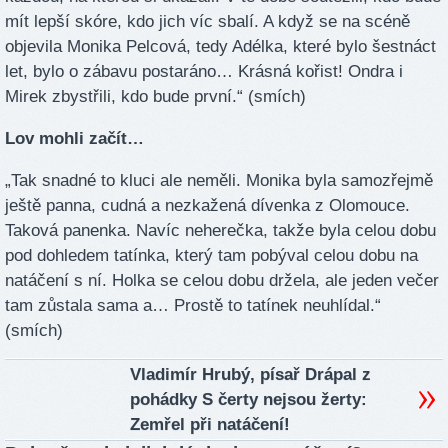
mít lepší skóre, kdo jich víc sbalí. A když se na scéně
objevila Monika Pelcová, tedy Adélka, které bylo šestnáct
let, bylo o zábavu postaráno… Krásná kořist! Ondra i
Mirek zbystřili, kdo bude první.“ (smích)
Lov mohli začít…
„Tak snadné to kluci ale neměli. Monika byla samozřejmě
ještě panna, cudná a nezkažená dívenka z Olomouce.
Taková panenka. Navíc neherečka, takže byla celou dobu
pod dohledem tatínka, který tam pobýval celou dobu na
natáčení s ní. Holka se celou dobu držela, ale jeden večer
tam zůstala sama a… Prostě to tatínek neuhlídal.“
(smích)
Vladimír Hrubý, písař Drápal z
pohádky S čerty nejsou žerty:
Zemřel při natáčení!