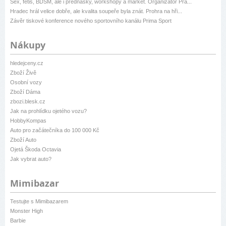
Sex, fetiš, BDSM, ale i přednášky, workshopy a market. Organizátor Pra...
Hradec hrál velice dobře, ale kvalita soupeře byla znát. Prohra na hři...
Závěr tiskové konference nového sportovního kanálu Prima Sport
Nákupy
hledejceny.cz
Zboží Živě
Osobní vozy
Zboží Dáma
zbozi.blesk.cz
Jak na prohlídku ojetého vozu?
HobbyKompas
Auto pro začátečníka do 100 000 Kč
Zboží Auto
Ojetá Škoda Octavia
Jak vybrat auto?
Mimibazar
Testujte s Mimibazarem
Monster High
Barbie