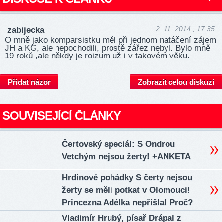
2. 11. 2014 , 17:35
zabijecka
O mně jako komparsistku měl při jednom natáčení zájem
JH a KG, ale nepochodili, prostě zářez nebyl. Bylo mně
19 roků ,ale někdy je roizum už i v takovém věku.
Přidat názor
Zobrazit celou diskuzi
SOUVISEJÍCÍ ČLÁNKY
Čertovský speciál: S Ondrou
Vetchým nejsou žerty! +ANKETA
Hrdinové pohádky S čerty nejsou
žerty se měli potkat v Olomouci!
Princezna Adélka nepřišla! Proč?
Vladimír Hrubý, písař Drápal z