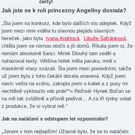
čerty!
Jak jste se k roli princezny Angelíny dostala?
„Šla jsem na konkurz, kde bylo dalších sto adeptek. Když
jsem mezi nimi viděla tu slavnou plejádu slavných
hereček, jako byla
Ivana Andrlová
,
Libuše Šafránková
,
chtěla jsem se rovnou otočit a jít domů. Říkala jsem si, že
nemám absolutně šanci. Mirek Dlouhý tam seděl a
nahazoval texty. Většina holek měla paruku, mně v
maskérně vlasy svázali. Šla jsem mezi posledními, takže
už jsem byla z toho čekání docela unavená. Když jsem
navíc vešla na scénu, zakopla jsem o kabel a z pusy mi
nechtěně vyklouzlo »do prde**« Režisér Hynek Bočan se
na mě tak zvláštně a přísně podíval… A za tři týdny volali
z produkce, že si vybral mě.“
Jak na natáčení s odstupem let vzpomínáte?
„Jenom v tom nejlepším! Úžasné bylo, že se to natáčelo