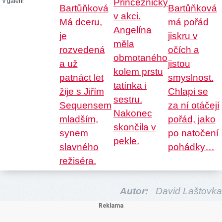
v galerii
Autor:
David Laštovka