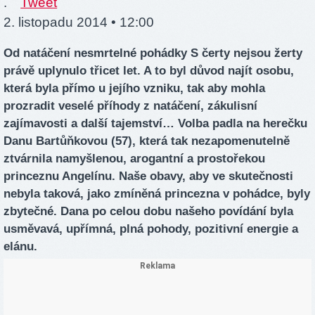
.
Tweet
2. listopadu 2014 • 12:00
Od natáčení nesmrtelné pohádky S čerty nejsou žerty
právě uplynulo třicet let. A to byl důvod najít osobu,
která byla přímo u jejího vzniku, tak aby mohla
prozradit veselé příhody z natáčení, zákulisní
zajímavosti a další tajemství… Volba padla na herečku
Danu Bartůňkovou (57), která tak nezapomenutelně
ztvárnila namyšlenou, arogantní a prostořekou
princeznu Angelínu. Naše obavy, aby ve skutečnosti
nebyla taková, jako zmíněná princezna v pohádce, byly
zbytečné. Dana po celou dobu našeho povídání byla
usměvavá, upřímná, plná pohody, pozitivní energie a
elánu.