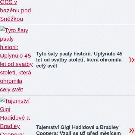
Tyto šaty psaly historii: Uplynulo 45
let od svatby století, která ohromila
celý svět
Tajemství Gigi Hadidové a Bradley
Coopera: Vzali se už před měsícem