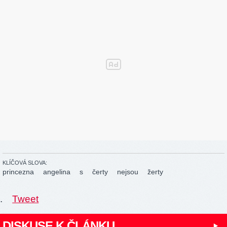
KLÍČOVÁ SLOVA:
princezna
angelina
s
čerty
nejsou
žerty
.
Tweet
DISKUSE K ČLÁNKU