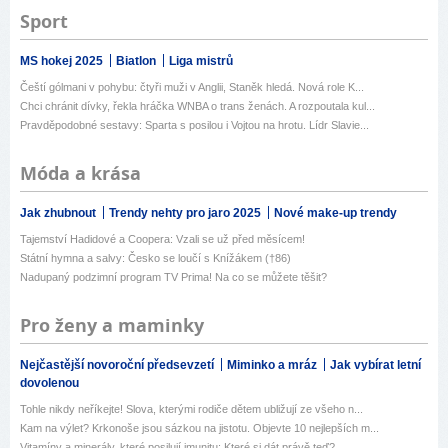
Sport
MS hokej 2025
Biatlon
Liga mistrů
Čeští gólmani v pohybu: čtyři muži v Anglii, Staněk hledá. Nová role K...
Chci chránit dívky, řekla hráčka WNBA o trans ženách. A rozpoutala kul...
Pravděpodobné sestavy: Sparta s posilou i Vojtou na hrotu. Lídr Slavie...
Móda a krása
Jak zhubnout
Trendy nehty pro jaro 2025
Nové make-up trendy
Tajemství Hadidové a Coopera: Vzali se už před měsícem!
Státní hymna a salvy: Česko se loučí s Knížákem (†86)
Nadupaný podzimní program TV Prima! Na co se můžete těšit?
Pro ženy a maminky
Nejčastější novoroční předsevzetí
Miminko a mráz
Jak vybírat letní
dovolenou
Tohle nikdy neříkejte! Slova, kterými rodiče dětem ubližují ze všeho n...
Kam na výlet? Krkonoše jsou sázkou na jistotu. Objevte 10 nejlepších m...
Vitamíny a minerály, které posilují imunitu: Které si dát právě teď?