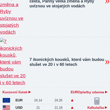
cesta, Panny velká změna a Ryby
uvíznou ve stojatých vodách
7 ikonických kousků, které vám budou
slušet ve 20 i v 60 letech
Kurzovní lístek
EUROplatby zdarma
EUR
24,14
24,26
USD
21
21,18
Kalkulačka