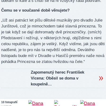
udělám si kafe a s chutí se na ni vždycky ráda podívám.“
Čemu se v současné době věnujete?
„Už asi patnáct let píšu dětské muzikály pro divadlo Julie
Jurištové, což je mimochodem také slavná princezna. To
je tak když se dají dohromady dvě princezničky. (smích)
Představení i režíruji, v některých hraji, objíždíme s nimi
celou republiku, zájem je veliký. Když vidíme, jak jsou děti
nadšené, je to pro nás ta největší odměna. Devátého
listopadu bude mít v Divadle u Hasičů premiéru naše nová
pohádka Princezna se zlatou hvězdou na čele.“
Zapomenutý herec František
Vicena: Oběsil se doma v
koupelně…
10 fotografií