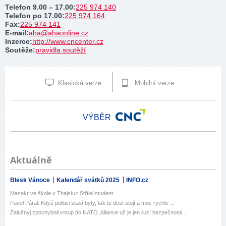
Telefon 9.00 – 17.00
:
225 974 140
Telefon po 17.00
:
225 974 164
Fax
:
225 974 141
E-mail
:
aha@ahaonline.cz
Inzerce
:
http://www.cncenter.cz
Soutěže
:
pravidla soutěží
Klasická verze
Mobilní verze
VÝBĚR
Aktuálně
Blesk Vánoce
Kalendář svátků 2025
INFO.cz
Masakr ve škole v Thajsku: Střílel student
Pavel Páral: Když politici staví byty, tak to dost stojí a moc rychle ...
Zalužnyj zpochybnil vstup do NATO. Aliance už je jen iluzí bezpečnosti...