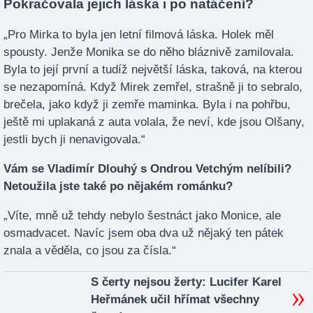
Pokračovala jejich láska i po natáčení?
„Pro Mirka to byla jen letní filmová láska. Holek měl
spousty. Jenže Monika se do něho bláznivě zamilovala.
Byla to její první a tudíž největší láska, taková, na kterou
se nezapomíná. Když Mirek zemřel, strašně ji to sebralo,
brečela, jako když ji zemře maminka. Byla i na pohřbu,
ještě mi uplakaná z auta volala, že neví, kde jsou Olšany,
jestli bych ji nenavigovala.“
Vám se Vladimír Dlouhý s Ondrou Vetchým nelíbili?
Netoužila jste také po nějakém románku?
„Víte, mně už tehdy nebylo šestnáct jako Monice, ale
osmadvacet. Navíc jsem oba dva už nějaký ten pátek
znala a věděla, co jsou za čísla.“
S čerty nejsou žerty: Lucifer Karel
Heřmánek učil hřímat všechny