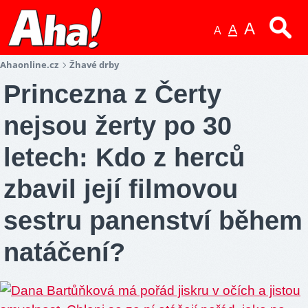
A
A
A
Ahaonline.cz
Žhavé drby
Princezna z Čerty
nejsou žerty po 30
letech: Kdo z herců
zbavil její filmovou
sestru panenství během
natáčení?