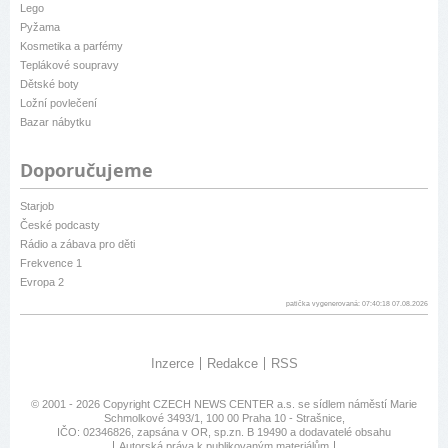
Lego
Pyžama
Kosmetika a parfémy
Teplákové soupravy
Dětské boty
Ložní povlečení
Bazar nábytku
Doporučujeme
Starjob
České podcasty
Rádio a zábava pro děti
Frekvence 1
Evropa 2
patička vygenerovaná: 07:40:18 07.08.2026
Inzerce
Redakce
RSS
© 2001 - 2026 Copyright
CZECH NEWS CENTER a.s.
se sídlem náměstí Marie
Schmolkové 3493/1, 100 00 Praha 10 - Strašnice,
IČO: 02346826, zapsána v OR, sp.zn. B 19490 a dodavatelé obsahu
Autorská práva k publikovaným materiálům