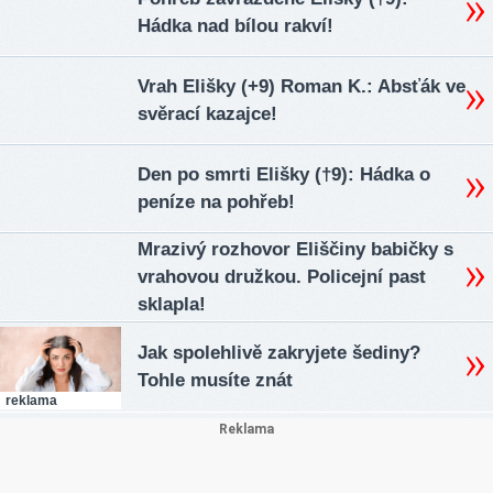
Hádka nad bílou rakví!
Vrah Elišky (+9) Roman K.: Absťák ve
svěrací kazajce!
Den po smrti Elišky (†9): Hádka o
peníze na pohřeb!
Mrazivý rozhovor Eliščiny babičky s
vrahovou družkou. Policejní past
sklapla!
Jak spolehlivě zakryjete šediny?
Tohle musíte znát
reklama