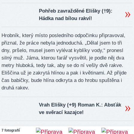
Pohřeb zavražděné Elišky (†9):
Hádka nad bílou rakví!
Hrobník, který místo posledního odpočinku připravoval,
přiznal, že práce nebyla jednoduchá. „Dělal jsem to tři
dny, pršelo, musel jsem vylévat kyblíky vody,“ pronesl
silný muž. Jáma, kterou farář vysvětil, je podle něj dva
metry hluboká, tedy tak, aby se do ní vešly dvě rakve.
Eliščina už je zakrytá hlínou a pak i květinami. Až přijde
čas babičky, bude hlína odkryta a do hrobu spuštěna i
druhá rakev.
Vrah Elišky (+9) Roman K.: Absťák
ve svěrací kazajce!
7 fotografií