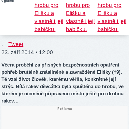
v galerii
.
Tweet
23. září 2014 • 12:00
Včera proběhl za přísných bezpečnostních opatření
pohřeb brutálně znásilněné a zavražděné Elišky (†9).
Té vzal život člověk, kterému věřila, konkrétně její
strýc. Bílá rakev děvčátka byla spuštěna do hrobu, ve
kterém je nicméně připraveno místo ještě pro druhou
rakev…