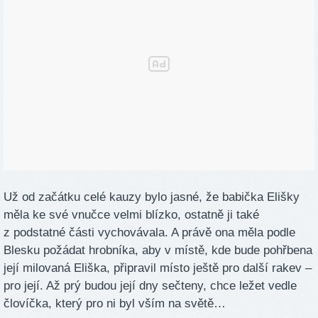
Už od začátku celé kauzy bylo jasné, že babička Elišky
měla ke své vnučce velmi blízko, ostatně ji také
z podstatné části vychovávala. A právě ona měla podle
Blesku požádat hrobníka, aby v místě, kde bude pohřbena
její milovaná Eliška, připravil místo ještě pro další rakev –
pro její. Až prý budou její dny sečteny, chce ležet vedle
človíčka, který pro ni byl vším na světě…