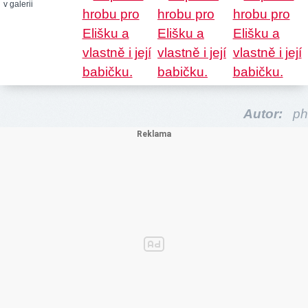
v galerii
Autor:
ph