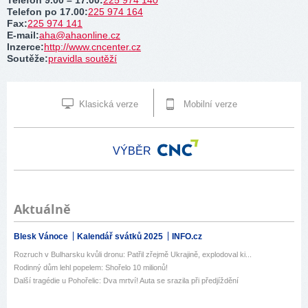
Telefon 9.00 – 17.00
:
225 974 140
Telefon po 17.00
:
225 974 164
Fax
:
225 974 141
E-mail
:
aha@ahaonline.cz
Inzerce
:
http://www.cncenter.cz
Soutěže
:
pravidla soutěží
Klasická verze
Mobilní verze
VÝBĚR
Aktuálně
Blesk Vánoce
Kalendář svátků 2025
INFO.cz
Rozruch v Bulharsku kvůli dronu: Patřil zřejmě Ukrajině, explodoval ki...
Rodinný dům lehl popelem: Shořelo 10 milionů!
Další tragédie u Pohořelic: Dva mrtví! Auta se srazila při předjíždění