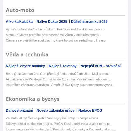
Auto-moto
Alko-kalkulačka
Rallye Dakar 2025
Dálniční známka 2025
Výhřev, čidla a stačí, říká průzkum. Pokročilá elektronika není priori...
MotoGP: Martin proměnil pole position ve výhru v britském sprintu
Câmara se vyjádřil ke spekulacím, které ho pojí se sedačkou u Haasu
Věda a technika
Nejlepší chytré hodinky
Nejlepší telefony
Nejlepší VPN – srovnání
Bose QuietComfort 2nd Gen přebírají funkce dražších Ultra. Mají prosto...
Aktualizujte své Windows 11 Insider do 11. srpna. Pak už vám nebudou f...
Pokračuje záchrana Starshipu. V moři už dva týdny plave monstrum vysok...
Ekonomika a byznys
Daňové přiznání
Novela zákoníku práce
Nadace EPCG
Za státní dluhy Česko platí čtvrté nejvyšší úroky v Evropské unii
Děsivý pohled na českou krajinu. Proč v Česku mizí voda a jak k tomu p...
Emancipace českých miliardářů. Proč Strnad, Křetínský a Komárek nakupu...