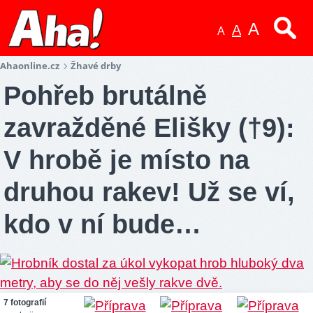
A
A
A
Ahaonline.cz
Žhavé drby
Pohřeb brutálně
zavražděné Elišky (†9):
V hrobě je místo na
druhou rakev! Už se ví,
kdo v ní bude…
7 fotografií