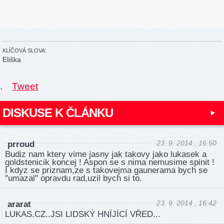
KLÍČOVÁ SLOVA:
Eliška
.
Tweet
DISKUSE K ČLÁNKU
23. 9. 2014 , 16:50
prroud
Budiz nam ktery vime jasny jak takovy jako lukasek a
goldstenicik koncej ! Aspon se s nima nemusime spinit !
I kdyz se priznam,ze s takovejma gaunerama bych se
"umazal" opravdu rad,uzil bych si to.
23. 9. 2014 , 16:42
ararat
LUKAS.CZ..JSI LIDSKÝ HNÍJÍCÍ VŘED...