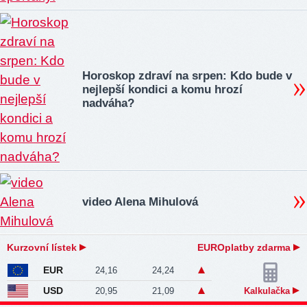
Horoskop zdraví na srpen: Kdo bude v
nejlepší kondici a komu hrozí
nadváha?
video Alena Mihulová
Kurzovní lístek
EUROplatby zdarma
EUR
24,16
24,24
USD
20,95
21,09
Kalkulačka