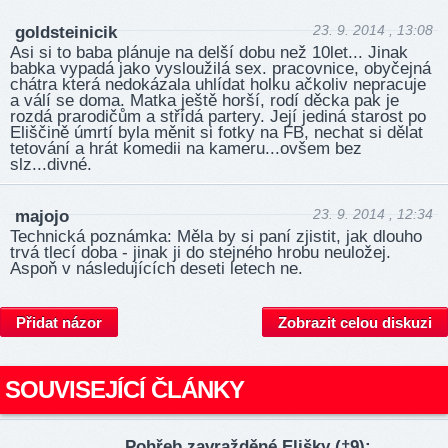
23. 9. 2014 , 13:08
goldsteinicik
Asi si to baba plánuje na delší dobu než 10let... Jinak
babka vypadá jako vysloužilá sex. pracovnice, obyčejná
chátra která nedokázala uhlídat holku ačkoliv nepracuje
a válí se doma. Matka ještě horší, rodí děcka pak je
rozdá prarodičům a střídá partery. Její jediná starost po
Eliščině úmrtí byla měnit si fotky na FB, nechat si dělat
tetování a hrát komedii na kameru...ovšem bez
slz...divné.
23. 9. 2014 , 12:34
majojo
Technická poznámka: Měla by si paní zjistit, jak dlouho
trvá tlecí doba - jinak ji do stejného hrobu neuložej.
Aspoň v následujících deseti letech ne.
Přidat názor
Zobrazit celou diskuzi
SOUVISEJÍCÍ ČLÁNKY
Pohřeb zavražděné Elišky (†9):