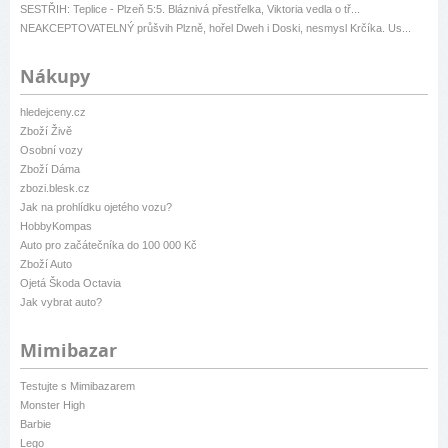
SESTŘIH: Teplice - Plzeň 5:5. Bláznivá přestřelka, Viktoria vedla o tř...
NEAKCEPTOVATELNÝ průšvih Plzně, hořel Dweh i Doski, nesmysl Krčíka. Us...
Nákupy
hledejceny.cz
Zboží Živě
Osobní vozy
Zboží Dáma
zbozi.blesk.cz
Jak na prohlídku ojetého vozu?
HobbyKompas
Auto pro začátečníka do 100 000 Kč
Zboží Auto
Ojetá Škoda Octavia
Jak vybrat auto?
Mimibazar
Testujte s Mimibazarem
Monster High
Barbie
Lego