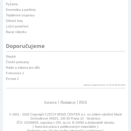
Pyžama
Kosmetika a parfémy
Teplákové soupravy
Dětské boty
Ložní povlečení
Bazar nábytku
Doporučujeme
Starjob
České podcasty
Rádio a zábava pro děti
Frekvence 1
Evropa 2
patička vygenerovaná: 21:20:18 08.08.2026
Inzerce
Redakce
RSS
© 2001 - 2026 Copyright
CZECH NEWS CENTER a.s.
se sídlem náměstí Marie
Schmolkové 3493/1, 100 00 Praha 10 - Strašnice,
IČO: 02346826, zapsána v OR, sp.zn. B 19490 a dodavatelé obsahu
Autorská práva k publikovaným materiálům
Podmínky pro užívání služby informační společnosti