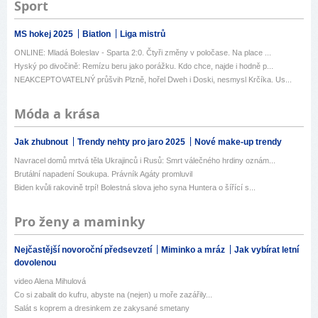
Sport
MS hokej 2025
Biatlon
Liga mistrů
ONLINE: Mladá Boleslav - Sparta 2:0. Čtyři změny v poločase. Na place ...
Hyský po divočině: Remízu beru jako porážku. Kdo chce, najde i hodně p...
NEAKCEPTOVATELNÝ průšvih Plzně, hořel Dweh i Doski, nesmysl Krčíka. Us...
Móda a krása
Jak zhubnout
Trendy nehty pro jaro 2025
Nové make-up trendy
Navracel domů mrtvá těla Ukrajinců i Rusů: Smrt válečného hrdiny oznám...
Brutální napadení Soukupa. Právník Agáty promluvil
Biden kvůli rakovině trpí! Bolestná slova jeho syna Huntera o šířící s...
Pro ženy a maminky
Nejčastější novoroční předsevzetí
Miminko a mráz
Jak vybírat letní
dovolenou
video Alena Mihulová
Co si zabalit do kufru, abyste na (nejen) u moře zazářily...
Salát s koprem a dresinkem ze zakysané smetany