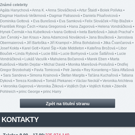
Známé celebrity
Agáta Hanychová
•
Anna K.
•
Anna Slováčková
•
Artur Štaidl
•
Bolek Polívka
•
Dagmar Havlová-Veškrnová
•
Dagmar Patrasová
•
Daniela Písařovicová
•
Dominika Gottová
•
Eva Burešová
•
Eva Samková
•
Felix Slováček
•
Filip Blažek
•
František Ringo Čech
•
Hana Gregorová
•
Hana Zagorová
•
Helena Vondráčková
•
Hynek Čermák
•
Iva Kubelková
•
Ivana Gottová
•
Iveta Bartošová
•
Jakub Prachař
•
Jan Čenský
•
Jan Kraus
•
Jana Adamcová Nováková
•
Jana Boušková
•
Jaroslava
Obermaierová
•
Jiří Bartoška
•
Jiří Krampol
•
Jiřina Bohdalová
•
Jitka Čvančarová
•
Josef Kokta
•
Karel Gott
•
Karel Šíp
•
Kate Middleton
•
Kateřina Brožová
•
Libor
Bouček
•
Linda Rybová
•
Lucie Bílá
•
Lucie Borhyová
•
Lucie Šafářová
•
Lucie
Vondráčková
•
Lukáš Vaculík
•
Mahulena Bočanová
•
Marek Eben
•
Marta
Kubišová
•
Martin Dejdar
•
Michal David
•
Monika Marešová-Poslušná
•
Ondřej
Gregor Brzobohatý
•
Pavla Tomicová
•
Petr Janda
•
Rey Koranteng
•
Sára Affašová
•
Sara Sandeva
•
Simona Krainová
•
Štefan Margita
•
Taťána Kuchařová
•
Tatiana
Dyková
•
Tereza Kostková
•
Tomáš Plekanec
•
Václav Neckář
•
Veronika Arichteva
•
Veronika Gajerová
•
Veronika Žilková
•
Vojtěch Dyk
•
Vojtěch Kotek
•
Zdeněk
Pohlreich
•
princ George
•
princ Harry
Zpět na titulní stranu
KONTAKTY