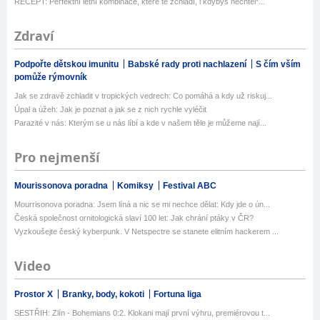
RECEPT: Perfektní letní kombinace, které tě zchladí, i kdybys nechtěl*...
Zdraví
Podpořte dětskou imunitu
Babské rady proti nachlazení
S čím vším
pomůže rýmovník
Jak se zdravě zchladit v tropických vedrech: Co pomáhá a kdy už riskuj...
Úpal a úžeh: Jak je poznat a jak se z nich rychle vyléčit
Parazité v nás: Kterým se u nás líbí a kde v našem těle je můžeme nají...
Pro nejmenší
Mourissonova poradna
Komiksy
Festival ABC
Mourrisonova poradna: Jsem líná a nic se mi nechce dělat: Kdy jde o ún...
Česká společnost ornitologická slaví 100 let: Jak chrání ptáky v ČR?
Vyzkoušejte český kyberpunk. V Netspectre se stanete elitním hackerem ...
Video
Prostor X
Branky, body, kokoti
Fortuna liga
SESTŘIH: Zlín - Bohemians 0:2. Klokani mají první výhru, premiérovou t...