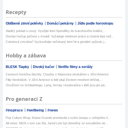
Recepty
Oblíbené zimní polévky
Domácí pekárny
Jídlo podle horoskopu
Sladký poklad u cesty: Využijte letní špendlíky do tvarohového koláče,...
Domácí kečup pečený v troubě: Vyžaduje minimum práce a chutná lépe než...
Cuketová zmrzlina? Vyzkoušejte nečekaný letní hit a geniální způsob, j...
Hobby a zábava
BLESK Tlapky
Divoký kačer
Netflix filmy a seriály
Cestovní horečka šlechty: Chuďas z Klatovska otrokářem v Jižní Americe
Filip Vondrášek: V Jižní Americe si lidé plují životem mnohem lehčeji,...
Osvěžení ve Schladmingu: Lamy, ferraty i koulovačka v létě jsou jen pá...
Pro generaci Z
#inspirace
#wellbeing
#news
Pop Culture Wrap: Ariana Grande promluvila o svém ústupu z veřejného ž...
Alt news: MGK v tom zas lítá, Jared Leto byl obviněný ze sexuálního ob...