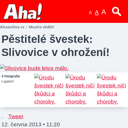
A
A
A
Ahaonline.cz
Musíte vědět!
Pěstitelé švestek:
Slivovice v ohrožení!
4 fotografie
v galerii
.
Tweet
12. června 2013 • 11:20