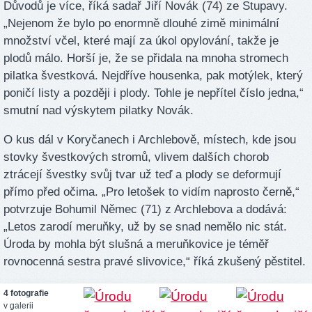
Důvodů je více, říká sadař Jiří Novák (74) ze Stupavy.
„Nejenom že bylo po enormně dlouhé zimě minimální
množství včel, které mají za úkol opylování, takže je
plodů málo. Horší je, že se přidala na mnoha stromech
pilatka švestková. Nejdříve housenka, pak motýlek, který
poničí listy a později i plody. Tohle je nepřítel číslo jedna,“
smutní nad výskytem pilatky Novák.
O kus dál v Koryčanech i Archlebově, místech, kde jsou
stovky švestkových stromů, vlivem dalších chorob
ztrácejí švestky svůj tvar už teď a plody se deformují
přímo před očima.
„Pro letošek to vidím naprosto černě,“
potvrzuje Bohumil Němec (71) z Archlebova a dodává:
„Letos zarodí meruňky, už by se snad nemělo nic stát.
Úroda by mohla být slušná a meruňkovice je téměř
rovnocenná sestra pravé slivovice,“
říká zkušený pěstitel.
4 fotografie
v galerii