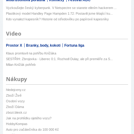
Vyzkoušejte český kyberpunk. V Netspectre se stanete elitním hackerem ...
Plastikový model Handley Page Hampden 1:72: Postavili jsme létající ku...
Kdo vynalezl kapesník? Historie od středověku po papírové kapesníky
Video
Prostor X
Branky, body, kokoti
Fortuna liga
Klaus promluvil na pohřbu Knížáka
SESTŘIH: Zbrojovka - Liberec 0:1. Rozhodl Dulay, ale při premiéře za S...
Milan Knížák pohřeb
Nákupy
hledejceny.cz
Zboží Živě
Osobní vozy
Zboží Dáma
zbozi.blesk.cz
Jak na prohlídku ojetého vozu?
HobbyKompas
Auto pro začátečníka do 100 000 Kč