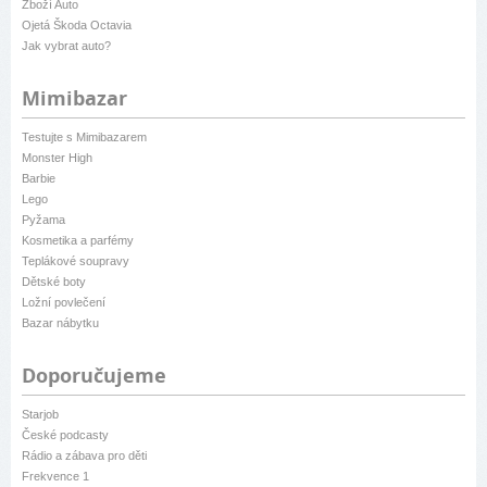
Zboží Auto
Ojetá Škoda Octavia
Jak vybrat auto?
Mimibazar
Testujte s Mimibazarem
Monster High
Barbie
Lego
Pyžama
Kosmetika a parfémy
Teplákové soupravy
Dětské boty
Ložní povlečení
Bazar nábytku
Doporučujeme
Starjob
České podcasty
Rádio a zábava pro děti
Frekvence 1