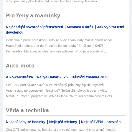
5 rad pro vlasy plné lesku: Jak si užít léto bez zničených kadeří
Pro ženy a maminky
Nejčastější novoroční předsevzetí
Miminko a mráz
Jak vybírat letní
dovolenou
Dědečkové podle horoskopu. Kdo se bude s vnoučaty mazlit, chodit na vý...
Houbaření s dětmi. Jak dobře znáte české houby? Udělejte si KVÍZ!
Kamarádka, která zažila totéž, je k nezaplacení. Proč jsou přátelství ...
Auto-moto
Alko-kalkulačka
Rallye Dakar 2025
Dálniční známka 2025
Fiat 124 Sport Spider slaví 60 let. Vzdálený příbuzný žigulíku byl hvě...
Vracíte auto po operativním leasingu? Nejčastější chyby jsou ty triviá...
MotoGP: Páteční program ve Velké Británii uzavřel rekordním časem Bezz...
Věda a technika
Nejlepší chytré hodinky
Nejlepší telefony
Nejlepší VPN – srovnání
ChatGPT teď neunavíte. Bezplatná verze má neomezený chat a lepší model...