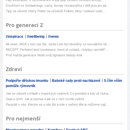
Osvěžení ve Schladmingu: Lamy, ferraty i koulovačka v létě jsou jen pá...
Tipy na víkend: Harry Potter na výstavě! Folklor, bitvy i setkání vodn...
Pro generaci Z
#inspirace
#wellbeing
#news
Alt news: MGK v tom zas lítá, Jared Leto byl obviněný ze sexuálního ob...
RECEPT: Perfektní letní kombinace, které tě zchladí, i kdybys nechtěl*...
Proč každá generace hledá svůj signature beauty look
Zdraví
Podpořte dětskou imunitu
Babské rady proti nachlazení
S čím vším
pomůže rýmovník
Jak se zdravě zchladit v tropických vedrech: Co pomáhá a kdy už riskuj...
Úpal a úžeh: Jak je poznat a jak se z nich rychle vyléčit
Parazité v nás: Kterým se u nás líbí a kde v našem těle je můžeme nají...
Pro nejmenší
Mourissonova poradna
Komiksy
Festival ABC