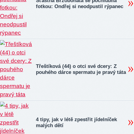
Šťastná Brzobohatá se pochlubila
fotkou: Ondřej si neodpustil rýpanec
Třeštíková (44) o otci své dcery: Z
pouhého dárce spermatu je pravý táta
4 tipy, jak v létě zpestřit jídelníček
malých dětí