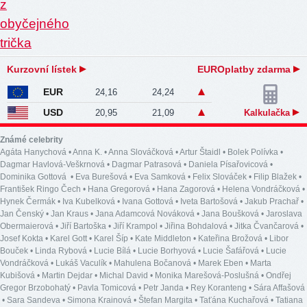
Kurzovní lístek
EUROplatby zdarma
EUR
24,16
24,24
USD
20,95
21,09
Kalkulačka
Známé celebrity
Agáta Hanychová
•
Anna K.
•
Anna Slováčková
•
Artur Štaidl
•
Bolek Polívka
•
Dagmar Havlová-Veškrnová
•
Dagmar Patrasová
•
Daniela Písařovicová
•
Dominika Gottová
•
Eva Burešová
•
Eva Samková
•
Felix Slováček
•
Filip Blažek
•
František Ringo Čech
•
Hana Gregorová
•
Hana Zagorová
•
Helena Vondráčková
•
Hynek Čermák
•
Iva Kubelková
•
Ivana Gottová
•
Iveta Bartošová
•
Jakub Prachař
•
Jan Čenský
•
Jan Kraus
•
Jana Adamcová Nováková
•
Jana Boušková
•
Jaroslava
Obermaierová
•
Jiří Bartoška
•
Jiří Krampol
•
Jiřina Bohdalová
•
Jitka Čvančarová
•
Josef Kokta
•
Karel Gott
•
Karel Šíp
•
Kate Middleton
•
Kateřina Brožová
•
Libor
Bouček
•
Linda Rybová
•
Lucie Bílá
•
Lucie Borhyová
•
Lucie Šafářová
•
Lucie
Vondráčková
•
Lukáš Vaculík
•
Mahulena Bočanová
•
Marek Eben
•
Marta
Kubišová
•
Martin Dejdar
•
Michal David
•
Monika Marešová-Poslušná
•
Ondřej
Gregor Brzobohatý
•
Pavla Tomicová
•
Petr Janda
•
Rey Koranteng
•
Sára Affašová
•
Sara Sandeva
•
Simona Krainová
•
Štefan Margita
•
Taťána Kuchařová
•
Tatiana