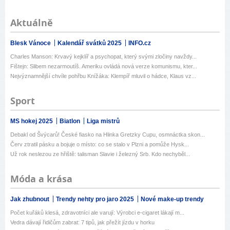
Aktuálně
Blesk Vánoce
Kalendář svátků 2025
INFO.cz
Charles Manson: Krvavý kejklíř a psychopat, který svými zločiny navždy...
Fištejn: Slibem nezarmoutíš. Ameriku ovládá nová verze komunismu, kter...
Nejvýznamnější chvíle pohřbu Knížáka: Klempíř mluvil o hádce, Klaus vz...
Sport
MS hokej 2025
Biatlon
Liga mistrů
Debakl od Švýcarů! České fiasko na Hlinka Gretzky Cupu, osmnáctka skon...
Červ ztratil pásku a bojuje o místo: co se stalo v Plzni a pomůže Hysk...
Už rok neslezou ze hřiště: talisman Slavie i železný Srb. Kdo nechyběl...
Móda a krása
Jak zhubnout
Trendy nehty pro jaro 2025
Nové make-up trendy
Počet kuřáků klesá, zdravotníci ale varují: Výrobci e-cigaret lákají m...
Vedra dávají řidičům zabrat: 7 tipů, jak přežít jízdu v horku