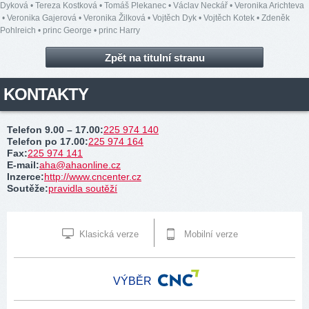
Dyková
•
Tereza Kostková
•
Tomáš Plekanec
•
Václav Neckář
•
Veronika Arichteva
•
Veronika Gajerová
•
Veronika Žilková
•
Vojtěch Dyk
•
Vojtěch Kotek
•
Zdeněk
Pohlreich
•
princ George
•
princ Harry
Zpět na titulní stranu
KONTAKTY
Telefon 9.00 – 17.00
:
225 974 140
Telefon po 17.00
:
225 974 164
Fax
:
225 974 141
E-mail
:
aha@ahaonline.cz
Inzerce
:
http://www.cncenter.cz
Soutěže
:
pravidla soutěží
Klasická verze
Mobilní verze
VÝBĚR