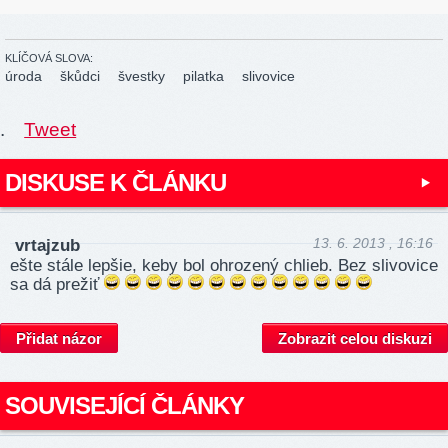
KLÍČOVÁ SLOVA:
úroda
škůdci
švestky
pilatka
slivovice
.
Tweet
DISKUSE K ČLÁNKU
13. 6. 2013 , 16:16
vrtajzub
ešte stále lepšie, keby bol ohrozený chlieb. Bez slivovice
sa dá prežiť
Přidat názor
Zobrazit celou diskuzi
SOUVISEJÍCÍ ČLÁNKY