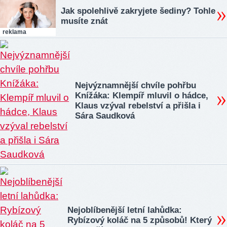
Jak spolehlivě zakryjete šediny? Tohle
musíte znát
reklama
Nejvýznamnější chvíle pohřbu
Knížáka: Klempíř mluvil o hádce,
Klaus vzýval rebelství a přišla i
Sára Saudková
Nejoblíbenější letní lahůdka:
Rybízový koláč na 5 způsobů! Který