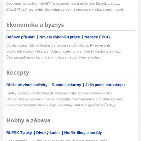
Dovolená na poslední chvíli? Tahle země nabízí moře jako Maledivy za z...
ChatGPT teď neunavíte. Bezplatná verze má neomezený chat a lepší model...
Ekonomika a byznys
Daňové přiznání
Novela zákoníku práce
Nadace EPCG
Bývalý inženýr Elona Muska drží akcie za půl miliardy. Při první příle...
Sucho drtí vodácký byznys. Voda zmizela i z míst, kde to Česko dosud n...
Češi propadli motorkám. Král trhu těží z trendu, který jiné děsí
Recepty
Oblíbené zimní polévky
Domácí pekárny
Jídlo podle horoskopu
Sladký poklad u cesty: Využijte letní špendlíky do tvarohového koláče,...
Domácí kečup pečený v troubě: Vyžaduje minimum práce a chutná lépe než...
Cuketová zmrzlina? Vyzkoušejte nečekaný letní hit a geniální způsob, j...
Hobby a zábava
BLESK Tlapky
Divoký kačer
Netflix filmy a seriály
Filip Vondrášek: V Jižní Americe si lidé plují životem mnohem lehčeji,...