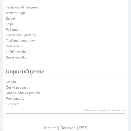
Testujte s Mimibazarem
Monster High
Barbie
Lego
Pyžama
Kosmetika a parfémy
Teplákové soupravy
Dětské boty
Ložní povlečení
Bazar nábytku
Doporučujeme
Starjob
České podcasty
Rádio a zábava pro děti
Frekvence 1
Evropa 2
patička vygenerovaná: 22:30:14 07.08.2026
Inzerce
Redakce
RSS