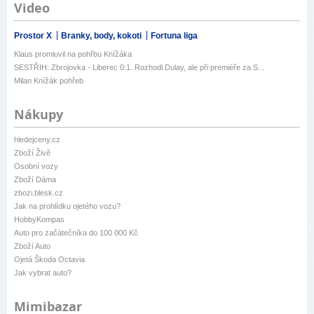
Video
Prostor X
Branky, body, kokoti
Fortuna liga
Klaus promluvil na pohřbu Knížáka
SESTŘIH: Zbrojovka - Liberec 0:1. Rozhodl Dulay, ale při premiéře za S...
Milan Knížák pohřeb
Nákupy
hledejceny.cz
Zboží Živě
Osobní vozy
Zboží Dáma
zbozi.blesk.cz
Jak na prohlídku ojetého vozu?
HobbyKompas
Auto pro začátečníka do 100 000 Kč
Zboží Auto
Ojetá Škoda Octavia
Jak vybrat auto?
Mimibazar