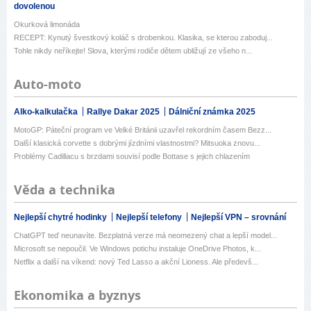
dovolenou
Okurková limonáda
RECEPT: Kynutý švestkový koláč s drobenkou. Klasika, se kterou zaboduj...
Tohle nikdy neříkejte! Slova, kterými rodiče dětem ubližují ze všeho n...
Auto-moto
Alko-kalkulačka
Rallye Dakar 2025
Dálniční známka 2025
MotoGP: Páteční program ve Velké Británii uzavřel rekordním časem Bezz...
Další klasická corvette s dobrými jízdními vlastnostmi? Mitsuoka znovu...
Problémy Cadillacu s brzdami souvisí podle Bottase s jejich chlazením
Věda a technika
Nejlepší chytré hodinky
Nejlepší telefony
Nejlepší VPN – srovnání
ChatGPT teď neunavíte. Bezplatná verze má neomezený chat a lepší model...
Microsoft se nepoučil. Ve Windows potichu instaluje OneDrive Photos, k...
Netflix a další na víkend: nový Ted Lasso a akční Lioness. Ale předevš...
Ekonomika a byznys