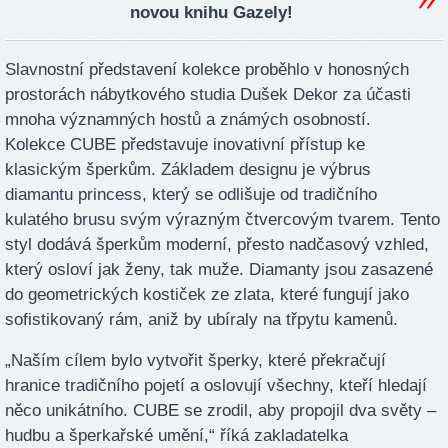
novou knihu Gazely!
Slavnostní představení kolekce proběhlo v honosných
prostorách nábytkového studia Dušek Dekor za účasti
mnoha významných hostů a známých osobností.
Kolekce CUBE představuje inovativní přístup ke
klasickým šperkům. Základem designu je výbrus
diamantu princess, který se odlišuje od tradičního
kulatého brusu svým výrazným čtvercovým tvarem. Tento
styl dodává šperkům moderní, přesto nadčasový vzhled,
který osloví jak ženy, tak muže. Diamanty jsou zasazené
do geometrických kostiček ze zlata, které fungují jako
sofistikovaný rám, aniž by ubíraly na třpytu kamenů.
„Naším cílem bylo vytvořit šperky, které překračují
hranice tradičního pojetí a oslovují všechny, kteří hledají
něco unikátního. CUBE se zrodil, aby propojil dva světy –
hudbu a šperkařské umění,“ říká zakladatelka