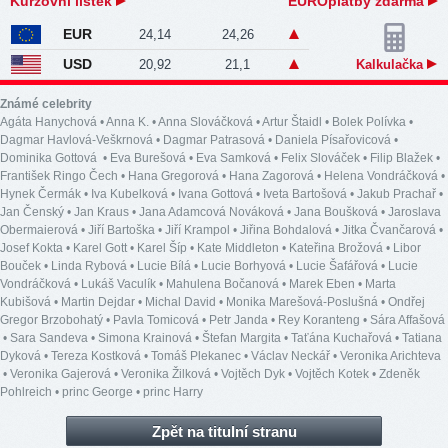
Kurzovní lístek
EUROplatby zdarma
EUR
24,14
24,26
USD
20,92
21,1
Kalkulačka
Známé celebrity
Agáta Hanychová
•
Anna K.
•
Anna Slováčková
•
Artur Štaidl
•
Bolek Polívka
•
Dagmar Havlová-Veškrnová
•
Dagmar Patrasová
•
Daniela Písařovicová
•
Dominika Gottová
•
Eva Burešová
•
Eva Samková
•
Felix Slováček
•
Filip Blažek
•
František Ringo Čech
•
Hana Gregorová
•
Hana Zagorová
•
Helena Vondráčková
•
Hynek Čermák
•
Iva Kubelková
•
Ivana Gottová
•
Iveta Bartošová
•
Jakub Prachař
•
Jan Čenský
•
Jan Kraus
•
Jana Adamcová Nováková
•
Jana Boušková
•
Jaroslava
Obermaierová
•
Jiří Bartoška
•
Jiří Krampol
•
Jiřina Bohdalová
•
Jitka Čvančarová
•
Josef Kokta
•
Karel Gott
•
Karel Šíp
•
Kate Middleton
•
Kateřina Brožová
•
Libor
Bouček
•
Linda Rybová
•
Lucie Bílá
•
Lucie Borhyová
•
Lucie Šafářová
•
Lucie
Vondráčková
•
Lukáš Vaculík
•
Mahulena Bočanová
•
Marek Eben
•
Marta
Kubišová
•
Martin Dejdar
•
Michal David
•
Monika Marešová-Poslušná
•
Ondřej
Gregor Brzobohatý
•
Pavla Tomicová
•
Petr Janda
•
Rey Koranteng
•
Sára Affašová
•
Sara Sandeva
•
Simona Krainová
•
Štefan Margita
•
Taťána Kuchařová
•
Tatiana
Dyková
•
Tereza Kostková
•
Tomáš Plekanec
•
Václav Neckář
•
Veronika Arichteva
•
Veronika Gajerová
•
Veronika Žilková
•
Vojtěch Dyk
•
Vojtěch Kotek
•
Zdeněk
Pohlreich
•
princ George
•
princ Harry
Zpět na titulní stranu