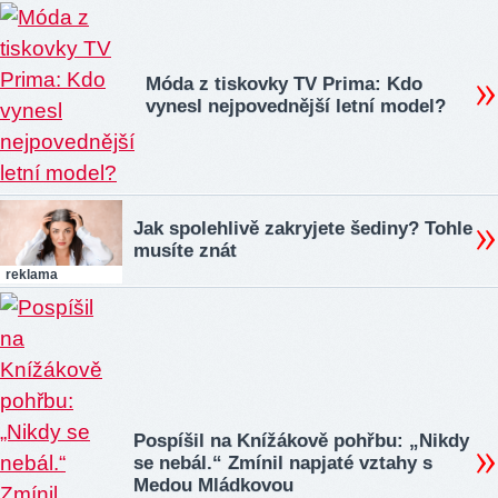
Móda z tiskovky TV Prima: Kdo
vynesl nejpovednější letní model?
Jak spolehlivě zakryjete šediny? Tohle
musíte znát
reklama
Pospíšil na Knížákově pohřbu: „Nikdy
se nebál.“ Zmínil napjaté vztahy s
Medou Mládkovou