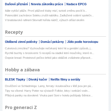
Daňové přiznání
Novela zákoníku práce
Nadace EPCG
Itálie vyklízí pláže. První plážové kluby mizí, turisté změnu pocítí b...
Potenciální zachránce Soleku zrušil nabídku. Zadlužené solární společn...
V bratislavské rafinerii Slovnaft hořela nádrž, výbuch otřásl okolím
Recepty
Oblíbené zimní polévky
Domácí pekárny
Jídlo podle horoskopu
Cuketová zmrzlina? Vyzkoušejte nečekaný letní hit a geniální způsob, j...
Rychlé buchty s broskvemi: 5 receptů na sladké letní moučníky, které m...
Oopsie bread: Proteinové pečivo lehké jako obláček zvládnete připravit...
Hobby a zábava
BLESK Tlapky
Divoký kačer
Netflix filmy a seriály
Osvěžení ve Schladmingu: Lamy, ferraty i koulovačka v létě jsou jen pá...
Tipy na víkend: Harry Potter na výstavě! Folklor, bitvy i setkání vodn...
Přibývá paniky na dovolené: Vnuka paní Soni v hotelu poštípaly štěnice...
Pro generaci Z