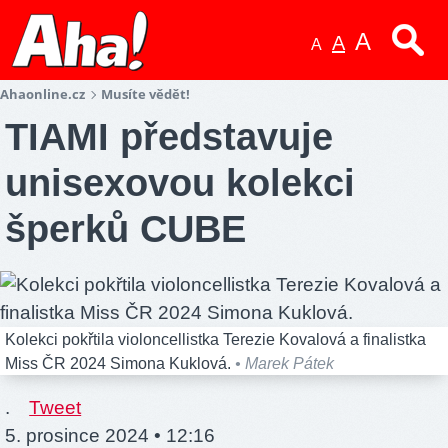
A
A
A
Ahaonline.cz
Musíte vědět!
TIAMI představuje
unisexovou kolekci
šperků CUBE
Kolekci pokřtila violoncellistka Terezie Kovalová a finalistka
Miss ČR 2024 Simona Kuklová.
• Marek Pátek
.
Tweet
5. prosince 2024 • 12:16