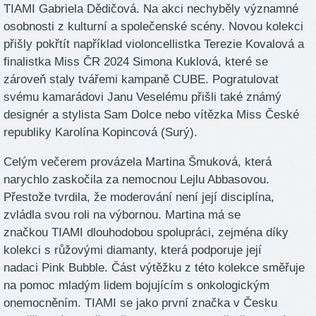
TIAMI Gabriela Dědičová. Na akci nechyběly významné
osobnosti z kulturní a společenské scény. Novou kolekci
přišly pokřtít například violoncellistka Terezie Kovalová a
finalistka Miss ČR 2024 Simona Kuklová, které se
zároveň staly tvářemi kampaně CUBE. Pogratulovat
svému kamarádovi Janu Veselému přišli také známý
designér a stylista Sam Dolce nebo vítězka Miss České
republiky Karolína Kopincová (Surý).
Celým večerem provázela Martina Šmuková, která
narychlo zaskočila za nemocnou Lejlu Abbasovou.
Přestože tvrdila, že moderování není její disciplína,
zvládla svou roli na výbornou. Martina má se
značkou TIAMI dlouhodobou spolupráci, zejména díky
kolekci s růžovými diamanty, která podporuje její
nadaci Pink Bubble. Část výtěžku z této kolekce směřuje
na pomoc mladým lidem bojujícím s onkologickým
onemocněním. TIAMI se jako první značka v Česku