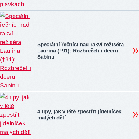
Speciální řečníci nad rakví režiséra
Laurina (†91): Rozbrečeli i dceru
Sabinu
4 tipy, jak v létě zpestřit jídelníček
malých dětí