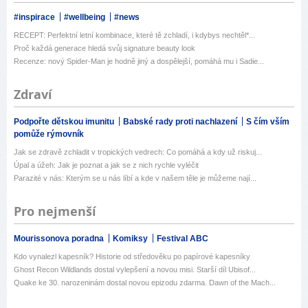
#inspirace
#wellbeing
#news
RECEPT: Perfektní letní kombinace, které tě zchladí, i kdybys nechtěl*...
Proč každá generace hledá svůj signature beauty look
Recenze: nový Spider-Man je hodně jiný a dospělejší, pomáhá mu i Sadie...
Zdraví
Podpořte dětskou imunitu
Babské rady proti nachlazení
S čím vším
pomůže rýmovník
Jak se zdravě zchladit v tropických vedrech: Co pomáhá a kdy už riskuj...
Úpal a úžeh: Jak je poznat a jak se z nich rychle vyléčit
Parazité v nás: Kterým se u nás líbí a kde v našem těle je můžeme nají...
Pro nejmenší
Mourissonova poradna
Komiksy
Festival ABC
Kdo vynalezl kapesník? Historie od středověku po papírové kapesníky
Ghost Recon Wildlands dostal vylepšení a novou misi. Starší díl Ubisof...
Quake ke 30. narozeninám dostal novou epizodu zdarma. Dawn of the Mach...