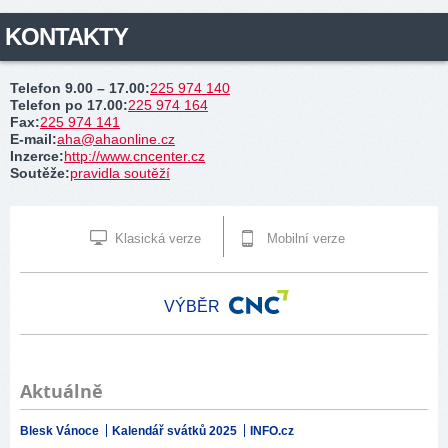
KONTAKTY
Telefon 9.00 – 17.00
:
225 974 140
Telefon po 17.00
:
225 974 164
Fax
:
225 974 141
E-mail
:
aha@ahaonline.cz
Inzerce
:
http://www.cncenter.cz
Soutěže
:
pravidla soutěží
Klasická verze
Mobilní verze
VÝBĚR
Aktuálně
Blesk Vánoce
Kalendář svátků 2025
INFO.cz