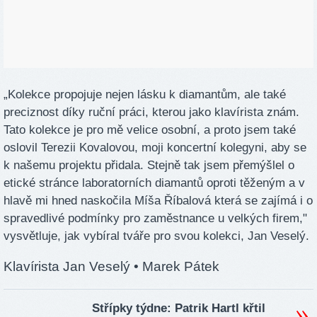
„Kolekce propojuje nejen lásku k diamantům, ale také
preciznost díky ruční práci, kterou jako klavírista znám.
Tato kolekce je pro mě velice osobní, a proto jsem také
oslovil Terezii Kovalovou, moji koncertní kolegyni, aby se
k našemu projektu přidala. Stejně tak jsem přemýšlel o
etické stránce laboratorních diamantů oproti těženým a v
hlavě mi hned naskočila Míša Říbalová která se zajímá i o
spravedlivé podmínky pro zaměstnance u velkých firem,"
vysvětluje, jak vybíral tváře pro svou kolekci, Jan Veselý.
Klavírista Jan Veselý
• Marek Pátek
Střípky týdne: Patrik Hartl křtil