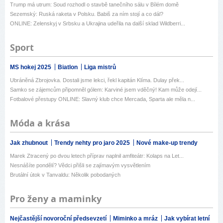
Trump má utrum: Soud rozhodl o stavbě tanečního sálu v Bílém domě
Sezemský: Ruská raketa v Polsku. Babiš za ním stojí a co dál?
ONLINE: Zelenskyj v Srbsku a Ukrajina udeřila na další sklad Wildberri...
Sport
MS hokej 2025
Biatlon
Liga mistrů
Ubráněná Zbrojovka. Dostali jsme lekci, řekl kapitán Klíma. Dulay přek...
Samko se zájemcům připomněl gólem: Karviné jsem vděčný! Kam může odejí...
Fotbalové přestupy ONLINE: Slavný klub chce Mercada, Sparta ale měla n...
Móda a krása
Jak zhubnout
Trendy nehty pro jaro 2025
Nové make-up trendy
Marek Ztracený po dvou letech příprav naplnil amfiteátr: Kolaps na Let...
Nesnášíte pondělí? Vědci přišli se zajímavým vysvětlením
Brutální útok v Tanvaldu: Několik pobodaných
Pro ženy a maminky
Nejčastější novoroční předsevzetí
Miminko a mráz
Jak vybírat letní