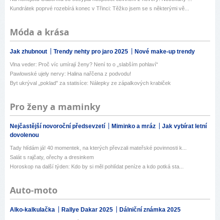
Kundrátek poprvé rozebírá konec v Třinci: Těžko jsem se s některými vě...
Móda a krása
Jak zhubnout
Trendy nehty pro jaro 2025
Nové make-up trendy
Vlna veder: Proč víc umírají ženy? Není to o „slabším pohlaví“
Pawlowské ujely nervy: Halina nařčena z podvodu!
Byt ukrýval „poklad" za statisíce: Nálepky ze zápalkových krabiček
Pro ženy a maminky
Nejčastější novoroční předsevzetí
Miminko a mráz
Jak vybírat letní
dovolenou
Tady hlídám já! 40 momentek, na kterých převzali mateřské povinnosti k...
Salát s rajčaty, ořechy a dresinkem
Horoskop na další týden: Kdo by si měl pohlídat peníze a kdo potká sta...
Auto-moto
Alko-kalkulačka
Rallye Dakar 2025
Dálniční známka 2025