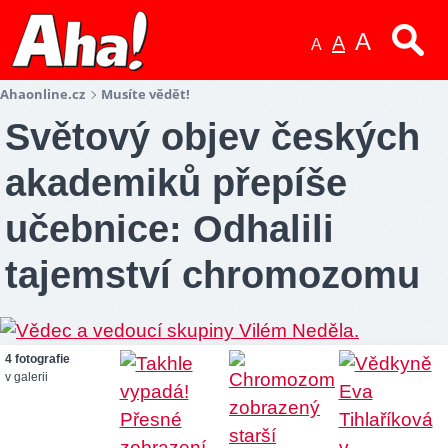
A
A
A
Ahaonline.cz
Musíte vědět!
Světový objev českých
akademiků přepíše
učebnice: Odhalili
tajemství chromozomu
4 fotografie
v galerii