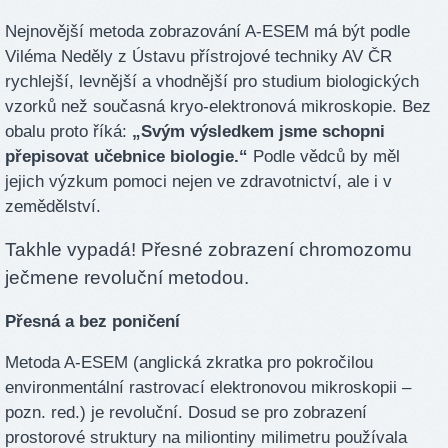
Nejnovější metoda zobrazování A-ESEM má být podle
Viléma Neděly z Ústavu přístrojové techniky AV ČR
rychlejší, levnější a vhodnější pro studium biologických
vzorků než současná kryo-elektronová mikroskopie. Bez
obalu proto říká:
„Svým výsledkem jsme schopni
přepisovat učebnice biologie.“
Podle vědců by měl
jejich výzkum pomoci nejen ve zdravotnictví, ale i v
zemědělství.
Takhle vypadá! Přesné zobrazení chromozomu
ječmene revoluční metodou.
Přesná a bez poničení
Metoda A-ESEM (anglická zkratka pro pokročilou
environmentální rastrovací elektronovou mikroskopii –
pozn. red.) je revoluční. Dosud se pro zobrazení
prostorové struktury na miliontiny milimetru používala