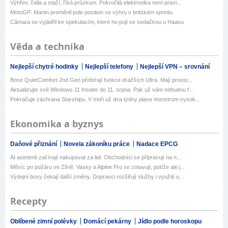
Výhřev, čidla a stačí, říká průzkum. Pokročilá elektronika není priori...
MotoGP: Martin proměnil pole position ve výhru v britském sprintu
Câmara se vyjádřil ke spekulacím, které ho pojí se sedačkou u Haasu
Věda a technika
Nejlepší chytré hodinky
Nejlepší telefony
Nejlepší VPN – srovnání
Bose QuietComfort 2nd Gen přebírají funkce dražších Ultra. Mají prosto...
Aktualizujte své Windows 11 Insider do 11. srpna. Pak už vám nebudou f...
Pokračuje záchrana Starshipu. V moři už dva týdny plave monstrum vysok...
Ekonomika a byznys
Daňové přiznání
Novela zákoníku práce
Nadace EPCG
AI asistenti začínají nakupovat za lidi. Obchodníci se připravují na n...
Měsíc po požáru ve Zlíně. Vasky a Alpine Pro se zotavují, potíže ale j...
Výdejní boxy čekají další změny. Dopravci rozšiřují služby i využití u...
Recepty
Oblíbené zimní polévky
Domácí pekárny
Jídlo podle horoskopu