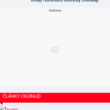
Umějí rozmnožit exotický žlutokap
ČLÁNKY ODJINUD