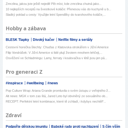
Zmrzlina, jakou jste ještě nejedli! Pět míst, kde zmrzlina chutná jako...
10 nejlepších receptů na švestkové koláče: Přenesou vás do kuchyně u b...
Sladký poklad u cesty: Využijte letní špendlíky do tvarohového koláče,...
Hobby a zábava
BLESK Tlapky
Divoký kačer
Netflix filmy a seriály
Cestovní horečka šlechty: Chuďas z Klatovska otrokářem v Jižní Americe
Filip Vondrášek: V Jižní Americe si lidé plují životem mnohem lehčeji,...
Osvěžení ve Schladmingu: Lamy, ferraty i koulovačka v létě jsou jen pá...
Pro generaci Z
#inspirace
#wellbeing
#news
Pop Culture Wrap: Ariana Grande promluvila o svém ústupu z veřejného ž...
Alt news: MGK v tom zas lítá, Jared Leto byl obviněný ze sexuálního ob...
RECEPT: Perfektní letní kombinace, které tě zchladí, i kdybys nechtěl*...
Zdraví
Podpořte dětskou imunitu
Babské rady proti nachlazení
S čím vším