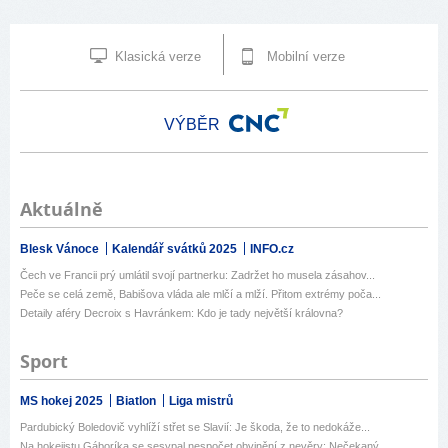
Klasická verze
Mobilní verze
VÝBĚR
Aktuálně
Blesk Vánoce
Kalendář svátků 2025
INFO.cz
Čech ve Francii prý umlátil svojí partnerku: Zadržet ho musela zásahov...
Peče se celá země, Babišova vláda ale mlčí a mlží. Přitom extrémy poča...
Detaily aféry Decroix s Havránkem: Kdo je tady největší královna?
Sport
MS hokej 2025
Biatlon
Liga mistrů
Pardubický Boledovič vyhlíží střet se Slavií: Je škoda, že to nedokáže...
Na hokejistu Gáboríka se sesypal nespočet obvinění z nevěry: Nečekaný ...