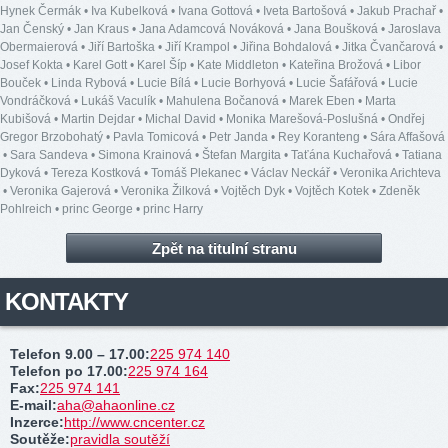
Hynek Čermák
•
Iva Kubelková
•
Ivana Gottová
•
Iveta Bartošová
•
Jakub Prachař
•
Jan Čenský
•
Jan Kraus
•
Jana Adamcová Nováková
•
Jana Boušková
•
Jaroslava
Obermaierová
•
Jiří Bartoška
•
Jiří Krampol
•
Jiřina Bohdalová
•
Jitka Čvančarová
•
Josef Kokta
•
Karel Gott
•
Karel Šíp
•
Kate Middleton
•
Kateřina Brožová
•
Libor
Bouček
•
Linda Rybová
•
Lucie Bílá
•
Lucie Borhyová
•
Lucie Šafářová
•
Lucie
Vondráčková
•
Lukáš Vaculík
•
Mahulena Bočanová
•
Marek Eben
•
Marta
Kubišová
•
Martin Dejdar
•
Michal David
•
Monika Marešová-Poslušná
•
Ondřej
Gregor Brzobohatý
•
Pavla Tomicová
•
Petr Janda
•
Rey Koranteng
•
Sára Affašová
•
Sara Sandeva
•
Simona Krainová
•
Štefan Margita
•
Taťána Kuchařová
•
Tatiana
Dyková
•
Tereza Kostková
•
Tomáš Plekanec
•
Václav Neckář
•
Veronika Arichteva
•
Veronika Gajerová
•
Veronika Žilková
•
Vojtěch Dyk
•
Vojtěch Kotek
•
Zdeněk
Pohlreich
•
princ George
•
princ Harry
Zpět na titulní stranu
KONTAKTY
Telefon 9.00 – 17.00
:
225 974 140
Telefon po 17.00
:
225 974 164
Fax
:
225 974 141
E-mail
:
aha@ahaonline.cz
Inzerce
:
http://www.cncenter.cz
Soutěže
:
pravidla soutěží