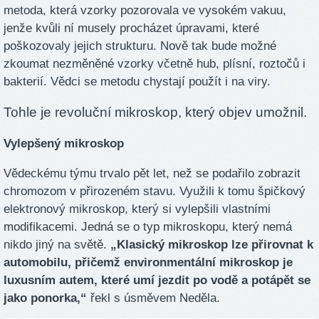
metoda, která vzorky pozorovala ve vysokém vakuu,
jenže kvůli ní musely procházet úpravami, které
poškozovaly jejich strukturu. Nově tak bude možné
zkoumat nezměněné vzorky včetně hub, plísní, roztočů i
bakterií. Vědci se metodu chystají použít i na viry.
Tohle je revoluční mikroskop, který objev umožnil.
Vylepšený mikroskop
Vědeckému týmu trvalo pět let, než se podařilo zobrazit
chromozom v přirozeném stavu. Využili k tomu špičkový
elektronový mikroskop, který si vylepšili vlastními
modifikacemi. Jedná se o typ mikroskopu, který nemá
nikdo jiný na světě.
„Klasický mikroskop lze přirovnat k
automobilu, přičemž environmentální mikroskop je
luxusním autem, které umí jezdit po vodě a potápět se
jako ponorka,“
řekl s úsměvem Neděla.