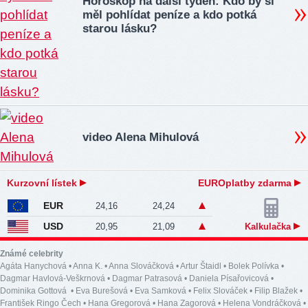
Horoskop na další týden: Kdo by si
měl pohlídat peníze a kdo potká
starou lásku?
video Alena Mihulová
Kurzovní lístek
EUROplatby zdarma
EUR
24,16
24,24
USD
20,95
21,09
Kalkulačka
Známé celebrity
Agáta Hanychová
•
Anna K.
•
Anna Slováčková
•
Artur Štaidl
•
Bolek Polívka
•
Dagmar Havlová-Veškrnová
•
Dagmar Patrasová
•
Daniela Písařovicová
•
Dominika Gottová
•
Eva Burešová
•
Eva Samková
•
Felix Slováček
•
Filip Blažek
•
František Ringo Čech
•
Hana Gregorová
•
Hana Zagorová
•
Helena Vondráčková
•