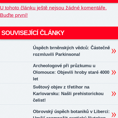
U tohoto článku ještě nejsou žádné komentáře.
Buďte první!
SOUVISEJÍCÍ ČLÁNKY
Úspěch brněnských vědců: Částečně
rozmluvili Parkinsona!
Archeologové při průzkumu u
Olomouce: Objevili hroby staré 4000
let
Světový objev z třetihor na
Karlovarsku: Našli prehistorickou
čelist!
Obrovský úspěch botaniků v Liberci: