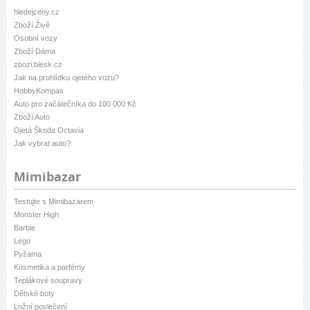
hledejceny.cz
Zboží Živě
Osobní vozy
Zboží Dáma
zbozi.blesk.cz
Jak na prohlídku ojetého vozu?
HobbyKompas
Auto pro začátečníka do 100 000 Kč
Zboží Auto
Ojetá Škoda Octavia
Jak vybrat auto?
Mimibazar
Testujte s Mimibazarem
Monster High
Barbie
Lego
Pyžama
Kosmetika a parfémy
Teplákové soupravy
Dětské boty
Ložní povlečení