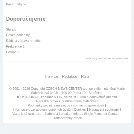
Bazar nábytku
Doporučujeme
Starjob
České podcasty
Rádio a zábava pro děti
Frekvence 1
Evropa 2
patička vygenerovaná: 06:20:19 09.08.2026
Inzerce
Redakce
RSS
© 2001 - 2026 Copyright
CZECH NEWS CENTER a.s.
se sídlem náměstí Marie
Schmolkové 3493/1, 100 00 Praha 10 - Strašnice,
IČO: 02346826, zapsána v OR, sp.zn. B 19490 a dodavatelé obsahu
Autorská práva k publikovaným materiálům
Podmínky pro užívání služby informační společnosti
Informace o zpracování osobních údajů
Cookies
Nastavení soukromí
Vlastnická struktura
Jednotná kontaktní místa / Single Points od Contact
Transparency report