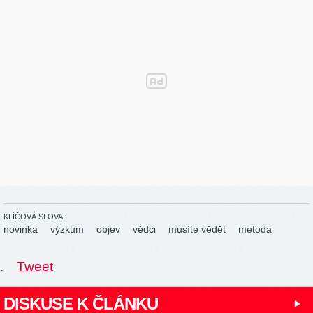
KLÍČOVÁ SLOVA:
novinka
výzkum
objev
vědci
musíte vědět
metoda
.
Tweet
DISKUSE K ČLÁNKU