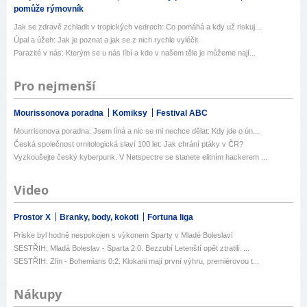
pomůže rýmovník
Jak se zdravě zchladit v tropických vedrech: Co pomáhá a kdy už riskuj...
Úpal a úžeh: Jak je poznat a jak se z nich rychle vyléčit
Parazité v nás: Kterým se u nás líbí a kde v našem těle je můžeme nají...
Pro nejmenší
Mourissonova poradna
Komiksy
Festival ABC
Mourrisonova poradna: Jsem líná a nic se mi nechce dělat: Kdy jde o ún...
Česká společnost ornitologická slaví 100 let: Jak chrání ptáky v ČR?
Vyzkoušejte český kyberpunk. V Netspectre se stanete elitním hackerem ...
Video
Prostor X
Branky, body, kokoti
Fortuna liga
Priske byl hodně nespokojen s výkonem Sparty v Mladé Boleslavi
SESTŘIH: Mladá Boleslav - Sparta 2:0. Bezzubí Letenští opět ztratili. ...
SESTŘIH: Zlín - Bohemians 0:2. Klokani mají první výhru, premiérovou t...
Nákupy