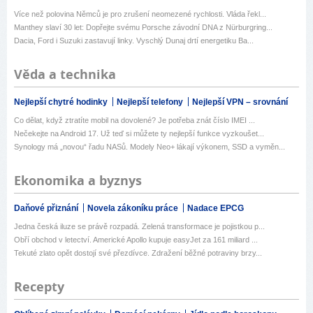
Více než polovina Němců je pro zrušení neomezené rychlosti. Vláda řekl...
Manthey slaví 30 let: Dopřejte svému Porsche závodní DNA z Nürburgring...
Dacia, Ford i Suzuki zastavují linky. Vyschlý Dunaj drtí energetiku Ba...
Věda a technika
Nejlepší chytré hodinky
Nejlepší telefony
Nejlepší VPN – srovnání
Co dělat, když ztratíte mobil na dovolené? Je potřeba znát číslo IMEI ...
Nečekejte na Android 17. Už teď si můžete ty nejlepší funkce vyzkoušet...
Synology má „novou“ řadu NASů. Modely Neo+ lákají výkonem, SSD a vyměn...
Ekonomika a byznys
Daňové přiznání
Novela zákoníku práce
Nadace EPCG
Jedna česká iluze se právě rozpadá. Zelená transformace je pojistkou p...
Obří obchod v letectví. Americké Apollo kupuje easyJet za 161 miliard ...
Tekuté zlato opět dostojí své přezdívce. Zdražení běžné potraviny brzy...
Recepty