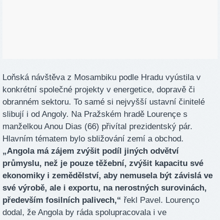
Loňská návštěva z Mosambiku podle Hradu vyústila v
konkrétní společné projekty v energetice, dopravě či
obranném sektoru. To samé si nejvyšší ustavní činitelé
slibují i od Angoly. Na Pražském hradě Lourençe s
manželkou Anou Dias (66) přivítal prezidentský pár.
Hlavním tématem bylo sbližování zemí a obchod.
„Angola má zájem zvýšit podíl jiných odvětví
průmyslu, než je pouze těžební, zvýšit kapacitu své
ekonomiky i zemědělství, aby nemusela být závislá ve
své výrobě, ale i exportu, na nerostných surovinách,
především fosilních palivech,“
řekl Pavel. Lourenço
dodal, že Angola by ráda spolupracovala i ve