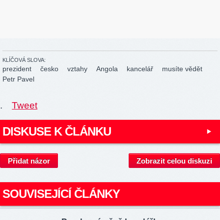
KLÍČOVÁ SLOVA:
prezident
česko
vztahy
Angola
kancelář
musíte vědět
Petr Pavel
.
Tweet
DISKUSE K ČLÁNKU
Přidat názor
Zobrazit celou diskuzi
SOUVISEJÍCÍ ČLÁNKY