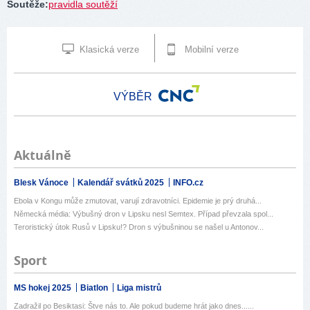
Soutěže
:
pravidla soutěží
Klasická verze
Mobilní verze
VÝBĚR
Aktuálně
Blesk Vánoce
Kalendář svátků 2025
INFO.cz
Ebola v Kongu může zmutovat, varují zdravotníci. Epidemie je prý druhá...
Německá média: Výbušný dron v Lipsku nesl Semtex. Případ převzala spol...
Teroristický útok Rusů v Lipsku!? Dron s výbušninou se našel u Antonov...
Sport
MS hokej 2025
Biatlon
Liga mistrů
Zadražil po Besiktasi: Štve nás to. Ale pokud budeme hrát jako dnes......