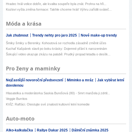
Hradec hrál velice dobře, ale kvalita soupeře byla znát. Prohra na hři...
Kozlovi vyšla změna formace: Takhle chceme hrát! Výhru zařídili sváteč...
Móda a krása
Jak zhubnout
Trendy nehty pro jaro 2025
Nové make-up trendy
Šmiky šmiky u Bereniky. Kohoutová se rozhodla zásadně změnit účes
Kuchař Kašpárek slavil po boku krásky: Dojemné přání k narozeninám
Šokující video ukazuje zkázu na palubě: Prudký propad letadla o desítk...
Pro ženy a maminky
Nejčastější novoroční předsevzetí
Miminko a mráz
Jak vybírat letní
dovolenou
Hlasatelka a moderátorka Saskia Burešová (80) - Smrt manžela ji zdrtil...
Veggie Burritos
KVÍZ: Rafťáci. Otestujte své znalosti kultovní letní komedie
Auto-moto
Alko-kalkulačka
Rallye Dakar 2025
Dálniční známka 2025