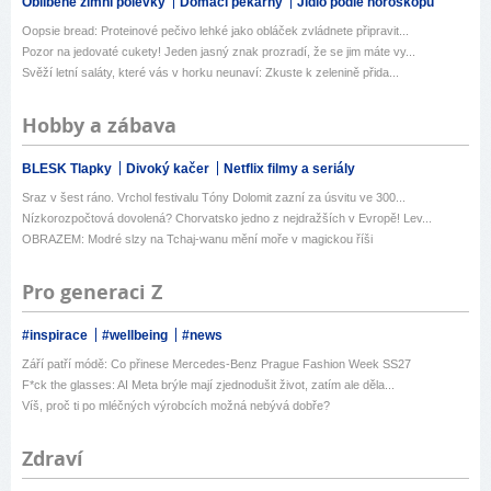
Oblíbené zimní polévky
Domácí pekárny
Jídlo podle horoskopu
Oopsie bread: Proteinové pečivo lehké jako obláček zvládnete připravit...
Pozor na jedovaté cukety! Jeden jasný znak prozradí, že se jim máte vy...
Svěží letní saláty, které vás v horku neunaví: Zkuste k zelenině přida...
Hobby a zábava
BLESK Tlapky
Divoký kačer
Netflix filmy a seriály
Sraz v šest ráno. Vrchol festivalu Tóny Dolomit zazní za úsvitu ve 300...
Nízkorozpočtová dovolená? Chorvatsko jedno z nejdražších v Evropě! Lev...
OBRAZEM: Modré slzy na Tchaj-wanu mění moře v magickou říši
Pro generaci Z
#inspirace
#wellbeing
#news
Září patří módě: Co přinese Mercedes-Benz Prague Fashion Week SS27
F*ck the glasses: AI Meta brýle mají zjednodušit život, zatím ale děla...
Víš, proč ti po mléčných výrobcích možná nebývá dobře?
Zdraví