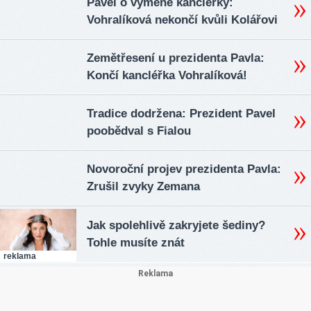
Pavel o výměně kancléřky:
Vohralíková nekončí kvůli Kolářovi
Zemětřesení u prezidenta Pavla:
Končí kancléřka Vohralíková!
Tradice dodržena: Prezident Pavel
poobědval s Fialou
Novoroční projev prezidenta Pavla:
Zrušil zvyky Zemana
Jak spolehlivě zakryjete šediny?
Tohle musíte znát
reklama