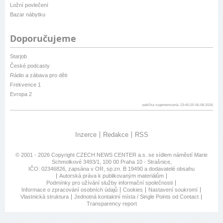
Ložní povlečení
Bazar nábytku
Doporučujeme
Starjob
České podcasty
Rádio a zábava pro děti
Frekvence 1
Evropa 2
patička vygenerovaná: 23:40:20 06.08.2026
Inzerce
Redakce
RSS
© 2001 - 2026 Copyright
CZECH NEWS CENTER a.s.
se sídlem náměstí Marie
Schmolkové 3493/1, 100 00 Praha 10 - Strašnice,
IČO: 02346826, zapsána v OR, sp.zn. B 19490 a dodavatelé obsahu
Autorská práva k publikovaným materiálům
Podmínky pro užívání služby informační společnosti
Informace o zpracování osobních údajů
Cookies
Nastavení soukromí
Vlastnická struktura
Jednotná kontaktní místa / Single Points od Contact
Transparency report