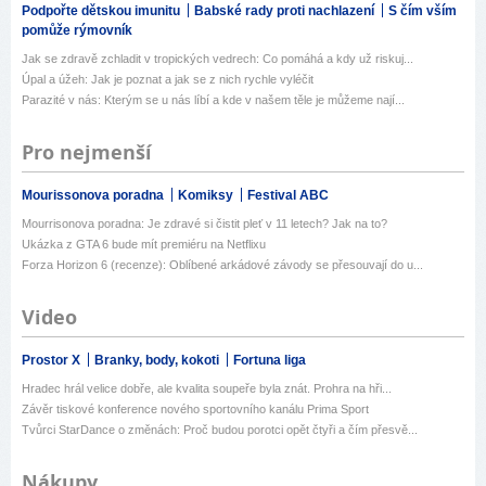
Podpořte dětskou imunitu
Babské rady proti nachlazení
S čím vším
pomůže rýmovník
Jak se zdravě zchladit v tropických vedrech: Co pomáhá a kdy už riskuj...
Úpal a úžeh: Jak je poznat a jak se z nich rychle vyléčit
Parazité v nás: Kterým se u nás líbí a kde v našem těle je můžeme nají...
Pro nejmenší
Mourissonova poradna
Komiksy
Festival ABC
Mourrisonova poradna: Je zdravé si čistit pleť v 11 letech? Jak na to?
Ukázka z GTA 6 bude mít premiéru na Netflixu
Forza Horizon 6 (recenze): Oblíbené arkádové závody se přesouvají do u...
Video
Prostor X
Branky, body, kokoti
Fortuna liga
Hradec hrál velice dobře, ale kvalita soupeře byla znát. Prohra na hři...
Závěr tiskové konference nového sportovního kanálu Prima Sport
Tvůrci StarDance o změnách: Proč budou porotci opět čtyři a čím přesvě...
Nákupy