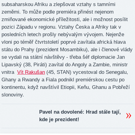
subsaharskou Afriku a zlepšovat vztahy s tamními
zeměmi. To může podle premiéra přinést nejenom
zmiňované ekonomické příležitosti, ale i možnost posílit
pozici Západu v regionu. Vztahy Česka a Afriky tak v
posledních letech prošly nebývalým vývojem. Nejenže
vloni po téměř čtvrtstoletí poprvé zavítala africká hlava
státu do Prahy (prezident Mosambiku), ale i členové vlády
se vydali na státní návštěvy - třeba šéf diplomacie Jan
Lipavský (38, Piráti) zavítal do Angoly a Zambie, ministr
vnitra
Vít Rakušan
(45, STAN) vycestoval do Senegalu,
Ghany a Rwandy a Fiala podnikl premiérskou cestu po
kontinentu, když navštívil Etiopii, Keňu, Ghanu a Pobřeží
slonoviny.
Pavel na dovolené: Hrad stále tají,
kde je prezident!