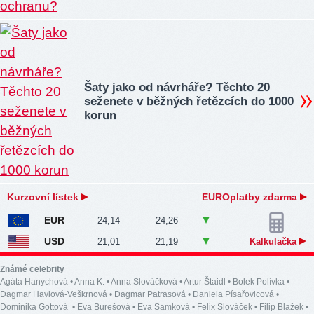
Šaty jako od návrháře? Těchto 20
seženete v běžných řetězcích do 1000
korun
Kurzovní lístek
EUROplatby zdarma
EUR
24,14
24,26
USD
21,01
21,19
Kalkulačka
Známé celebrity
Agáta Hanychová
•
Anna K.
•
Anna Slováčková
•
Artur Štaidl
•
Bolek Polívka
•
Dagmar Havlová-Veškrnová
•
Dagmar Patrasová
•
Daniela Písařovicová
•
Dominika Gottová
•
Eva Burešová
•
Eva Samková
•
Felix Slováček
•
Filip Blažek
•