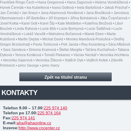
František Ringo Čech
•
Hana Gregorová
•
Hana Zagorová
•
Helena Vondráčková
•
Hynek Čermák
•
Iva Kubelková
•
Ivana Gottová
•
Iveta Bartošová
•
Jakub Prachař
•
Jan Čenský
•
Jan Kraus
•
Jana Adamcová Nováková
•
Jana Boušková
•
Jaroslava
Obermaierová
•
Jiří Bartoška
•
Jiří Krampol
•
Jiřina Bohdalová
•
Jitka Čvančarová
•
Josef Kokta
•
Karel Gott
•
Karel Šíp
•
Kate Middleton
•
Kateřina Brožová
•
Libor
Bouček
•
Linda Rybová
•
Lucie Bílá
•
Lucie Borhyová
•
Lucie Šafářová
•
Lucie
Vondráčková
•
Lukáš Vaculík
•
Mahulena Bočanová
•
Marek Eben
•
Marta
Kubišová
•
Martin Dejdar
•
Michal David
•
Monika Marešová-Poslušná
•
Ondřej
Gregor Brzobohatý
•
Pavla Tomicová
•
Petr Janda
•
Rey Koranteng
•
Sára Affašová
•
Sara Sandeva
•
Simona Krainová
•
Štefan Margita
•
Taťána Kuchařová
•
Tatiana
Dyková
•
Tereza Kostková
•
Tomáš Plekanec
•
Václav Neckář
•
Veronika Arichteva
•
Veronika Gajerová
•
Veronika Žilková
•
Vojtěch Dyk
•
Vojtěch Kotek
•
Zdeněk
Pohlreich
•
princ George
•
princ Harry
Zpět na titulní stranu
KONTAKTY
Telefon 9.00 – 17.00
:
225 974 140
Telefon po 17.00
:
225 974 164
Fax
:
225 974 141
E-mail
:
aha@ahaonline.cz
Inzerce
:
http://www.cncenter.cz