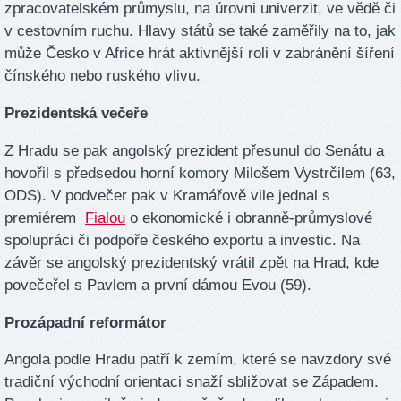
zpracovatelském průmyslu, na úrovni univerzit, ve vědě či
v cestovním ruchu. Hlavy států se také zaměřily na to, jak
může Česko v Africe hrát aktivnější roli v zabránění šíření
čínského nebo ruského vlivu.
Prezidentská večeře
Z Hradu se pak angolský prezident přesunul do Senátu a
hovořil s předsedou horní komory Milošem Vystrčilem (63,
ODS). V podvečer pak v Kramářově vile jednal s
premiérem
Fialou
o ekonomické i obranně-průmyslové
spolupráci či podpoře českého exportu a investic. Na
závěr se angolský prezidentský vrátil zpět na Hrad, kde
povečeřel s Pavlem a první dámou Evou (59).
Prozápadní reformátor
Angola podle Hradu patří k zemím, které se navzdory své
tradiční východní orientaci snaží sbližovat se Západem.