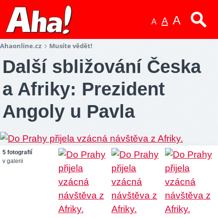
A
A
A
Ahaonline.cz
Musíte vědět!
Další sbližování Česka
a Afriky: Prezident
Angoly u Pavla
5 fotografií
v galerii