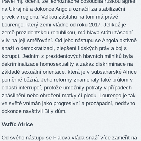
Pavel mj. ocenil, že jednoznačně odsoudila ruskou agresi
na Ukrajině a dokonce Angolu označil za stabilizační
prvek v regionu. Velkou zásluhu na tom má právě
Lourenço, který zemi vládne od roku 2017. Jelikož je
země prezidentskou republikou, má hlava státu zásadní
vliv na její směřování. Od jeho nástupu se Angola aktivně
snaží o demokratizaci, zlepšení lidských práv a boj s
korupcí. Jedním z prezidentových hlavních milníků byla
dekriminalizace homosexuality a zákaz diskriminace na
základě sexuální orientace, která je v subsaharské Africe
poměrně běžná. Jeho reformy znamenaly také průlom v
oblasti interrupcí, protože umožnily potraty v případech
znásilnění nebo ohrožení matky či plodu. Lourenço je tak
ve světě vnímán jako progresivní a prozápadní, nedávno
dokonce navštívil Bílý dům.
Vstříc Africe
Od svého nástupu se Fialova vláda snaží více zaměřit na