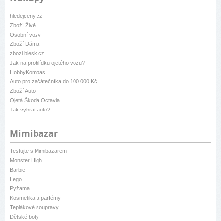
hledejceny.cz
Zboží Živě
Osobní vozy
Zboží Dáma
zbozi.blesk.cz
Jak na prohlídku ojetého vozu?
HobbyKompas
Auto pro začátečníka do 100 000 Kč
Zboží Auto
Ojetá Škoda Octavia
Jak vybrat auto?
Mimibazar
Testujte s Mimibazarem
Monster High
Barbie
Lego
Pyžama
Kosmetika a parfémy
Teplákové soupravy
Dětské boty