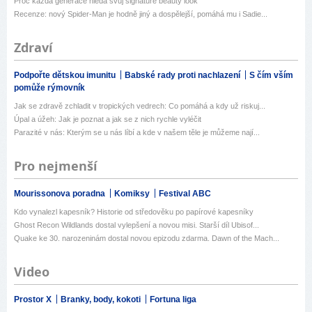
Proč každá generace hledá svůj signature beauty look
Recenze: nový Spider-Man je hodně jiný a dospělejší, pomáhá mu i Sadie...
Zdraví
Podpořte dětskou imunitu
Babské rady proti nachlazení
S čím vším
pomůže rýmovník
Jak se zdravě zchladit v tropických vedrech: Co pomáhá a kdy už riskuj...
Úpal a úžeh: Jak je poznat a jak se z nich rychle vyléčit
Parazité v nás: Kterým se u nás líbí a kde v našem těle je můžeme nají...
Pro nejmenší
Mourissonova poradna
Komiksy
Festival ABC
Kdo vynalezl kapesník? Historie od středověku po papírové kapesníky
Ghost Recon Wildlands dostal vylepšení a novou misi. Starší díl Ubisof...
Quake ke 30. narozeninám dostal novou epizodu zdarma. Dawn of the Mach...
Video
Prostor X
Branky, body, kokoti
Fortuna liga