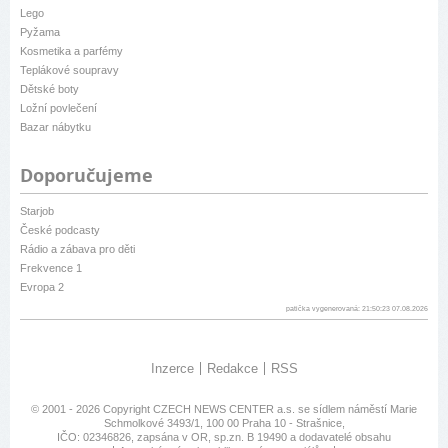
Lego
Pyžama
Kosmetika a parfémy
Teplákové soupravy
Dětské boty
Ložní povlečení
Bazar nábytku
Doporučujeme
Starjob
České podcasty
Rádio a zábava pro děti
Frekvence 1
Evropa 2
patička vygenerovaná: 21:50:23 07.08.2026
Inzerce
Redakce
RSS
© 2001 - 2026 Copyright
CZECH NEWS CENTER a.s.
se sídlem náměstí Marie
Schmolkové 3493/1, 100 00 Praha 10 - Strašnice,
IČO: 02346826, zapsána v OR, sp.zn. B 19490 a dodavatelé obsahu