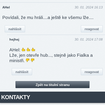
AHel
30. 01. 2024 16:13
Povídali, že mu hráli....a ještě ke všemu lže....
nahlásit
reagovat
hejhej
30. 01. 2024 17:08
AHel:
Lže, jen otevře hub..., stejně jako Fialka a
ministři.
nahlásit
reagovat
Zpět na titulní stranu
KONTAKTY