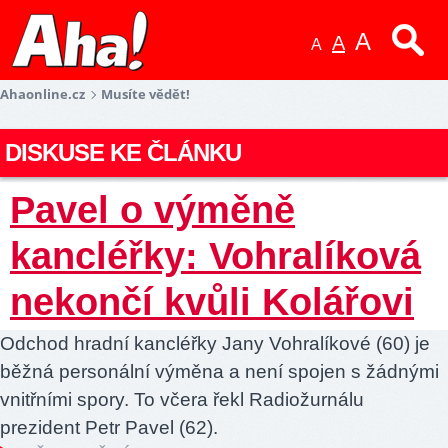
A
A
A
Ahaonline.cz
Musíte vědět!
DISKUSE KE ČLÁNKU
Pavel o výměně
kancléřky: Vohralíková
nekončí kvůli Kolářovi
Odchod hradní kancléřky Jany Vohralíkové (60) je
běžná personální výměna a není spojen s žádnými
vnitřními spory. To včera řekl Radiožurnálu
prezident Petr Pavel (62).