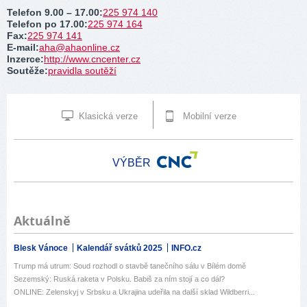
Telefon 9.00 – 17.00
:
225 974 140
Telefon po 17.00
:
225 974 164
Fax
:
225 974 141
E-mail
:
aha@ahaonline.cz
Inzerce
:
http://www.cncenter.cz
Soutěže
:
pravidla soutěží
Klasická verze
Mobilní verze
VÝBĚR
Aktuálně
Blesk Vánoce
Kalendář svátků 2025
INFO.cz
Trump má utrum: Soud rozhodl o stavbě tanečního sálu v Bílém domě
Sezemský: Ruská raketa v Polsku. Babiš za ním stojí a co dál?
ONLINE: Zelenskyj v Srbsku a Ukrajina udeřila na další sklad Wildberri...