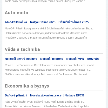
Tohle nikdy neříkejte! Slova, kterými rodiče dětem ubližují ze všeho n...
Auto-moto
Alko-kalkulačka
Rallye Dakar 2025
Dálniční známka 2025
MotoGP: Páteční program ve Velké Británii uzavřel rekordním časem Bezz...
Další klasická corvette s dobrými jízdními vlastnostmi? Mitsuoka znovu...
Problémy Cadillacu s brzdami souvisí podle Bottase s jejich chlazením
Věda a technika
Nejlepší chytré hodinky
Nejlepší telefony
Nejlepší VPN – srovnání
ChatGPT teď neunavíte. Bezplatná verze má neomezený chat a lepší model...
Microsoft se nepoučil. Ve Windows potichu instaluje OneDrive Photos, k...
Netflix a další na víkend: nový Ted Lasso a akční Lioness. Ale předevš...
Ekonomika a byznys
Daňové přiznání
Novela zákoníku práce
Nadace EPCG
Itálie vyklízí pláže. První plážové kluby mizí, turisté změnu pocítí b...
Potenciální zachránce Soleku zrušil nabídku. Zadlužené solární společn...