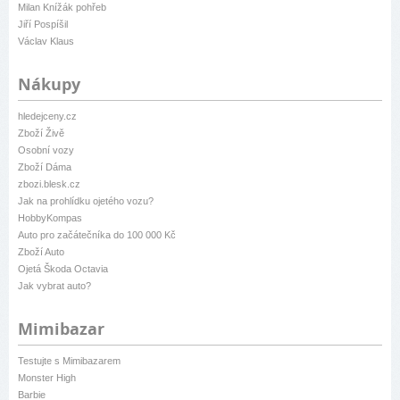
Milan Knížák pohřeb
Jiří Pospíšil
Václav Klaus
Nákupy
hledejceny.cz
Zboží Živě
Osobní vozy
Zboží Dáma
zbozi.blesk.cz
Jak na prohlídku ojetého vozu?
HobbyKompas
Auto pro začátečníka do 100 000 Kč
Zboží Auto
Ojetá Škoda Octavia
Jak vybrat auto?
Mimibazar
Testujte s Mimibazarem
Monster High
Barbie