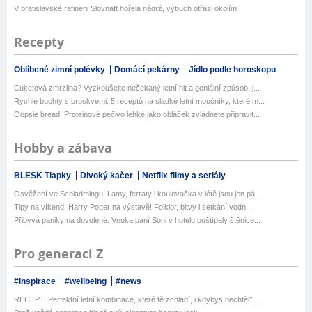
V bratislavské rafinerii Slovnaft hořela nádrž, výbuch otřásl okolím
Recepty
Oblíbené zimní polévky
Domácí pekárny
Jídlo podle horoskopu
Cuketová zmrzlina? Vyzkoušejte nečekaný letní hit a geniální způsob, j...
Rychlé buchty s broskvemi: 5 receptů na sladké letní moučníky, které m...
Oopsie bread: Proteinové pečivo lehké jako obláček zvládnete připravit...
Hobby a zábava
BLESK Tlapky
Divoký kačer
Netflix filmy a seriály
Osvěžení ve Schladmingu: Lamy, ferraty i koulovačka v létě jsou jen pá...
Tipy na víkend: Harry Potter na výstavě! Folklor, bitvy i setkání vodn...
Přibývá paniky na dovolené: Vnuka paní Soni v hotelu poštípaly štěnice...
Pro generaci Z
#inspirace
#wellbeing
#news
RECEPT: Perfektní letní kombinace, které tě zchladí, i kdybys nechtěl*...