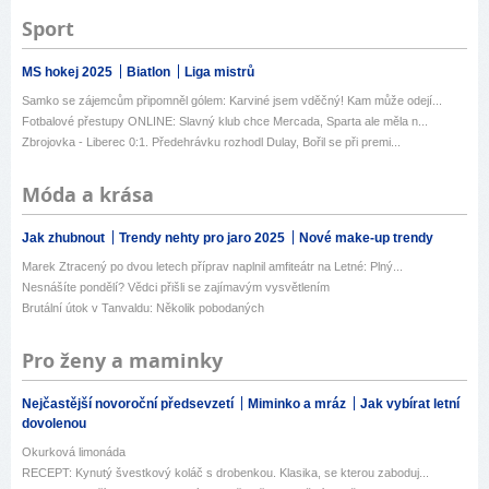
Sport
MS hokej 2025
Biatlon
Liga mistrů
Samko se zájemcům připomněl gólem: Karviné jsem vděčný! Kam může odejí...
Fotbalové přestupy ONLINE: Slavný klub chce Mercada, Sparta ale měla n...
Zbrojovka - Liberec 0:1. Předehrávku rozhodl Dulay, Bořil se při premi...
Móda a krása
Jak zhubnout
Trendy nehty pro jaro 2025
Nové make-up trendy
Marek Ztracený po dvou letech příprav naplnil amfiteátr na Letné: Plný...
Nesnášíte pondělí? Vědci přišli se zajímavým vysvětlením
Brutální útok v Tanvaldu: Několik pobodaných
Pro ženy a maminky
Nejčastější novoroční předsevzetí
Miminko a mráz
Jak vybírat letní
dovolenou
Okurková limonáda
RECEPT: Kynutý švestkový koláč s drobenkou. Klasika, se kterou zaboduj...