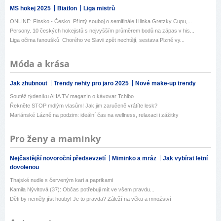
MS hokej 2025
Biatlon
Liga mistrů
ONLINE: Finsko - Česko. Přímý souboj o semifinále Hlinka Gretzky Cupu,...
Persony. 10 českých hokejistů s nejvyšším průměrem bodů na zápas v his...
Liga očima fanoušků: Chorého ve Slavii zpět nechtějí, sestava Plzně vy...
Móda a krása
Jak zhubnout
Trendy nehty pro jaro 2025
Nové make-up trendy
Soutěž týdeníku AHA TV magazín o kávovar Tchibo
Řekněte STOP mdlým vlasům! Jak jim zaručeně vrátíte lesk?
Mariánské Lázně na podzim: ideální čas na wellness, relaxaci i zážitky
Pro ženy a maminky
Nejčastější novoroční předsevzetí
Miminko a mráz
Jak vybírat letní
dovolenou
Thajské nudle s červeným kari a paprikami
Kamila Nývltová (37): Občas potřebuji mít ve všem pravdu...
Děti by neměly jíst houby! Je to pravda? Záleží na věku a množství