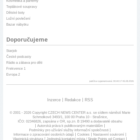
Kosmetika a parfémy
Teplákové soupravy
Dětské boty
Ložní povlečení
Bazar nábytku
Doporučujeme
Starjob
České podcasty
Rádio a zábava pro děti
Frekvence 1
Evropa 2
patička vygenerovaná: 00:40:17 06.08.2026
Inzerce
Redakce
RSS
© 2001 - 2026 Copyright
CZECH NEWS CENTER a.s.
se sídlem náměstí Marie
Schmolkové 3493/1, 100 00 Praha 10 - Strašnice,
IČO: 02346826, zapsána v OR, sp.zn. B 19490 a dodavatelé obsahu
Autorská práva k publikovaným materiálům
Podmínky pro užívání služby informační společnosti
Informace o zpracování osobních údajů
Cookies
Nastavení soukromí
Vlastnická struktura
Jednotná kontaktní místa / Single Points od Contact