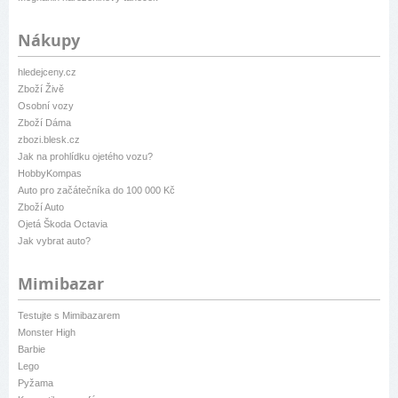
Nákupy
hledejceny.cz
Zboží Živě
Osobní vozy
Zboží Dáma
zbozi.blesk.cz
Jak na prohlídku ojetého vozu?
HobbyKompas
Auto pro začátečníka do 100 000 Kč
Zboží Auto
Ojetá Škoda Octavia
Jak vybrat auto?
Mimibazar
Testujte s Mimibazarem
Monster High
Barbie
Lego
Pyžama