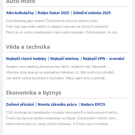
Auto-moto
Alko-kalkulačka
Rallye Dakar 2025
Dálniční známka 2025
Ford Mustang jako sedan? Čtyřdveřová verze je otázkou času
Proč mají auta hrdlo nádrže či nabíjecí zásuvku na různých stranách?
Pérez je se svým comebackem zatím velmi spokojen. Dokázal jsem, že stá...
Věda a technika
Nejlepší chytré hodinky
Nejlepší telefony
Nejlepší VPN – srovnání
Soubory mezi telefony přenesete bez Wi-Fi, mobilních dat i Bluetooth. ...
Všechny týmy pracují na optimalizaci Windows 11. Microsoft chce předbě...
Jak dobře vybrat bezdrátová sluchátka. Velká zajistí ticho a pohodlí, ...
Ekonomika a byznys
Daňové přiznání
Novela zákoníku práce
Nadace EPCG
CSG investuje do kanadského vývojáře interceptorů a nadzvukových techn...
Český byznysový tandem expanduje na Západ. Získal podíl v britské zbro...
Inflace klesla pod cíl, sazby přesto zůstanou. V Česku nyní rozhoduje ...