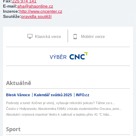
Fax
:
225 974 141
E-mail
:
aha@ahaonline.cz
Inzerce
:
http://www.cncenter.cz
Soutěže
:
pravidla soutěží
Klasická verze
Mobilní verze
VÝBĚR
Aktuálně
Blesk Vánoce
Kalendář svátků 2025
INFO.cz
Podvody a tunel: Kočner je vinný, vyfasuje rekordní pokutu? Táhne za s...
Česko v Hollywoodu: Absolventka FAMU získala studentského Oscara, post...
Absolutní i srpnová maxima! Vedro k zalknutí a teplotu přes 41 °C hlás...
Sport