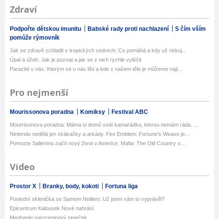
Zdraví
Podpořte dětskou imunitu
Babské rady proti nachlazení
S čím vším
pomůže rýmovník
Jak se zdravě zchladit v tropických vedrech: Co pomáhá a kdy už riskuj...
Úpal a úžeh: Jak je poznat a jak se z nich rychle vyléčit
Parazité v nás: Kterým se u nás líbí a kde v našem těle je můžeme nají...
Pro nejmenší
Mourissonova poradna
Komiksy
Festival ABC
Mourrisonova poradna: Máma si domů vodí kamarádku, kterou nemám ráda. ...
Nintendo nedělá jen skákačky a arkády. Fire Emblem: Fortune's Weave je...
Pomozte Salierimu začít nový život v Americe. Mafia: The Old Country o...
Video
Prostor X
Branky, body, kokoti
Fortuna liga
Poslední sklenička se Samem Neillem: Už jsem vám to vyprávěl?
Epicentrum Kalousek Nové nahrání
Meghanin narozeninový taneček