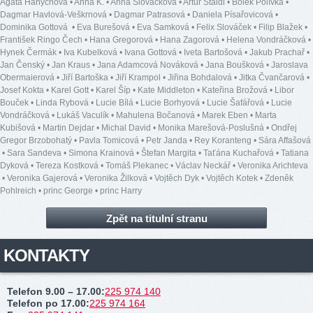
Agáta Hanychová
•
Anna K.
•
Anna Slováčková
•
Artur Štaidl
•
Bolek Polívka
•
Dagmar Havlová-Veškrnová
•
Dagmar Patrasová
•
Daniela Písařovicová
•
Dominika Gottová
•
Eva Burešová
•
Eva Samková
•
Felix Slováček
•
Filip Blažek
•
František Ringo Čech
•
Hana Gregorová
•
Hana Zagorová
•
Helena Vondráčková
•
Hynek Čermák
•
Iva Kubelková
•
Ivana Gottová
•
Iveta Bartošová
•
Jakub Prachař
•
Jan Čenský
•
Jan Kraus
•
Jana Adamcová Nováková
•
Jana Boušková
•
Jaroslava
Obermaierová
•
Jiří Bartoška
•
Jiří Krampol
•
Jiřina Bohdalová
•
Jitka Čvančarová
•
Josef Kokta
•
Karel Gott
•
Karel Šíp
•
Kate Middleton
•
Kateřina Brožová
•
Libor
Bouček
•
Linda Rybová
•
Lucie Bílá
•
Lucie Borhyová
•
Lucie Šafářová
•
Lucie
Vondráčková
•
Lukáš Vaculík
•
Mahulena Bočanová
•
Marek Eben
•
Marta
Kubišová
•
Martin Dejdar
•
Michal David
•
Monika Marešová-Poslušná
•
Ondřej
Gregor Brzobohatý
•
Pavla Tomicová
•
Petr Janda
•
Rey Koranteng
•
Sára Affašová
•
Sara Sandeva
•
Simona Krainová
•
Štefan Margita
•
Taťána Kuchařová
•
Tatiana
Dyková
•
Tereza Kostková
•
Tomáš Plekanec
•
Václav Neckář
•
Veronika Arichteva
•
Veronika Gajerová
•
Veronika Žilková
•
Vojtěch Dyk
•
Vojtěch Kotek
•
Zdeněk
Pohlreich
•
princ George
•
princ Harry
Zpět na titulní stranu
KONTAKTY
Telefon 9.00 – 17.00
:
225 974 140
Telefon po 17.00
:
225 974 164