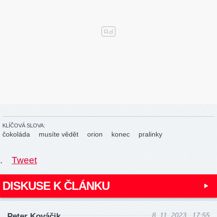
KLÍČOVÁ SLOVA:
čokoláda
musíte vědět
orion
konec
pralinky
.
Tweet
DISKUSE K ČLÁNKU
8. 11. 2023 , 17:55
Peter Kováčik