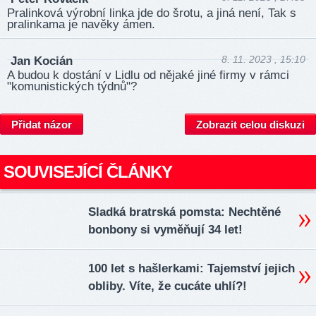
Pralinková výrobní linka jde do šrotu, a jiná není, Tak s
pralinkama je navěky ámen.
8. 11. 2023 , 15:10
Jan Kocián
A budou k dostání v Lidlu od nějaké jiné firmy v rámci
"komunistických týdnů"?
Přidat názor
Zobrazit celou diskuzi
SOUVISEJÍCÍ ČLÁNKY
Sladká bratrská pomsta: Nechtěné
bonbony si vyměňují 34 let!
100 let s hašlerkami: Tajemství jejich
obliby. Víte, že cucáte uhlí?!