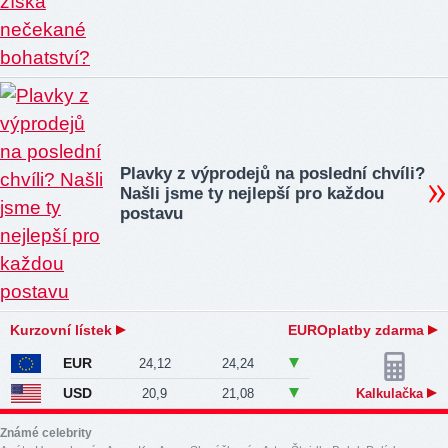
Plavky z výprodejů na poslední chvíli?
Našli jsme ty nejlepší pro každou
postavu
Kurzovní lístek
EUROplatby zdarma
EUR
24,12
24,24
USD
20,9
21,08
Kalkulačka
Známé celebrity