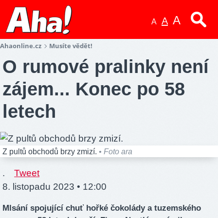
A
A
A
Ahaonline.cz
Musíte vědět!
O rumové pralinky není
zájem... Konec po 58
letech
Z pultů obchodů brzy zmizí.
• Foto ara
.
Tweet
8. listopadu 2023 • 12:00
Mlsání spojující chuť hořké čokolády a tuzemského