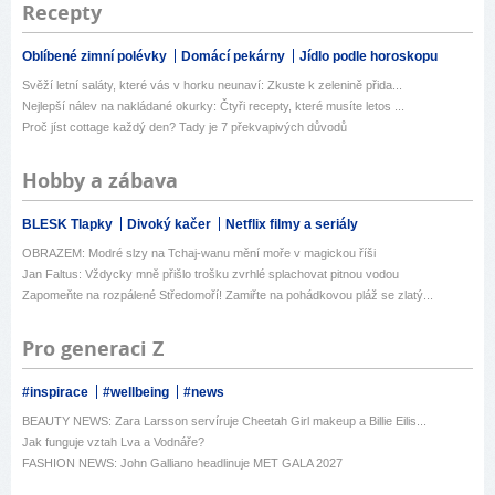
Recepty
Oblíbené zimní polévky
Domácí pekárny
Jídlo podle horoskopu
Svěží letní saláty, které vás v horku neunaví: Zkuste k zelenině přida...
Nejlepší nálev na nakládané okurky: Čtyři recepty, které musíte letos ...
Proč jíst cottage každý den? Tady je 7 překvapivých důvodů
Hobby a zábava
BLESK Tlapky
Divoký kačer
Netflix filmy a seriály
OBRAZEM: Modré slzy na Tchaj-wanu mění moře v magickou říši
Jan Faltus: Vždycky mně přišlo trošku zvrhlé splachovat pitnou vodou
Zapomeňte na rozpálené Středomoří! Zamiřte na pohádkovou pláž se zlatý...
Pro generaci Z
#inspirace
#wellbeing
#news
BEAUTY NEWS: Zara Larsson servíruje Cheetah Girl makeup a Billie Eilis...
Jak funguje vztah Lva a Vodnáře?
FASHION NEWS: John Galliano headlinuje MET GALA 2027