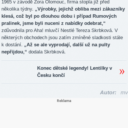
1965 v závodě Zora Olomouc, firma stopla již před
několika týdny.
„Výrobky, jejichž obliba mezi zákazníky
klesá, což byl po dlouhou dobu i případ Rumových
pralinek, jsme byli nuceni z nabídky odebrat,“
zdůvodnila pro Aha! mluvčí Nestlé Tereza Skrbková. V
některých obchodech jsou zatím zmíněné sladkosti stále
k dostání.
„Až se ale vyprodají, další už na pulty
nepřijdou,“
dodala Skrbková.
Konec dětské legendy! Lentilky v
Česku končí
Autor:
mv