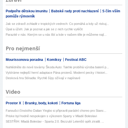
Podpořte dětskou imunitu
Babské rady proti nachlazení
S čím vším
pomůže rýmovník
Jak se zdravě zchladit v tropických vedrech: Co pomáhá a kdy už riskuj...
Úpal a úžeh: Jak je poznat a jak se z nich rychle vyléčit
Parazité v nás: Kterým se u nás líbí a kde v našem těle je můžeme nají...
Pro nejmenší
Mourissonova poradna
Komiksy
Festival ABC
Nahlédněte do nové továrny Škoda Auto: Takhle probíhá výroba baterií p...
Vybíráme nejlepší herní adaptace Pána prstenů. Moderní pecky i histori...
Desková hra Stínadla: Rychlé šípy ožívají v napínavé
Video
Prostor X
Branky, body, kokoti
Fortuna liga
Fanoušci čínského Dalian Yingbo si připravili parádní choreo pro Stanc...
Priske byl hodně nespokojen s výkonem Sparty v Mladé Boleslavi
SESTŘIH: Mladá Boleslav - Sparta 2:0. Bezzubí Letenští opět ztratili. ...