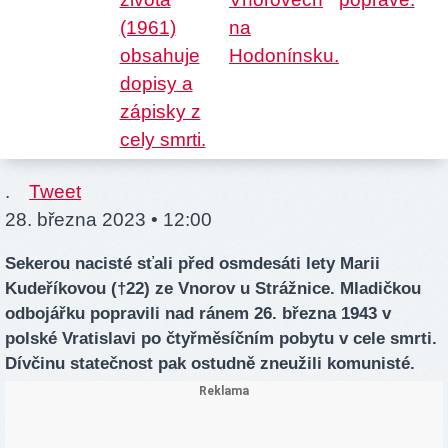
.
Tweet
28. března 2023 • 12:00
Sekerou nacisté sťali před osmdesáti lety Marii
Kudeříkovou (†22) ze Vnorov u Strážnice. Mladičkou
odbojářku popravili nad ránem 26. března 1943 v
polské Vratislavi po čtyřměsíčním pobytu v cele smrti.
Dívčinu statečnost pak ostudně zneužili komunisté.