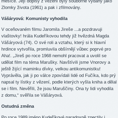
měsíce. Její dopisy z vězení byly souborně vydány jako
Zlomky života (1961) a pak i zfilmovány.
Vášáryová: Komunisty vyhodila
V oceňovaném filmu Jaromila Jireše ...a pozdravuji
vlaštovky! hrála Kudeříkovou tehdy již hvězdná Magda
Vášáryová (74). O své roli a vztahu, který si k hlavní
hrdince vytvořila, promluvila obšírnějí vůbec poprvé pro
Aha!. „Jireš po roce 1968 nemohl pracovat a uvolil se
udělat film na téma Marušky. Navštívili jsme Vnorovy a
ještě žijící maminku dívky, velkou antikomunistku!
Vyprávěla, jak ji po válce zpovídali lidé od Fučíka, kdo prý
napsal ty lístky z vězení, podle kterých vyšla kniha a dělal
se i film. Nevěřili, že jsou Maruščiny. Ona ty lidi vyhodila
z domu,“ svěřila se Vášáryová.
Ostudná změna
Po roce 1989 jméno Kudeříkové paradoxně znectily i