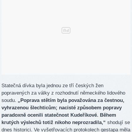
Statečná dívka byla jednou ze tří českých žen
popravených za války z rozhodnutí německého lidového
soudu.
„Poprava stětím byla považována za čestnou,
vyhrazenou šlechticům; nacisté způsobem popravy
paradoxně ocenili statečnost Kudeříkové. Během
krutých výslechů totiž nikoho neprozradila,“
shodují se
dnes historici. Ve vyšetřovacích protokolech gestapa měla