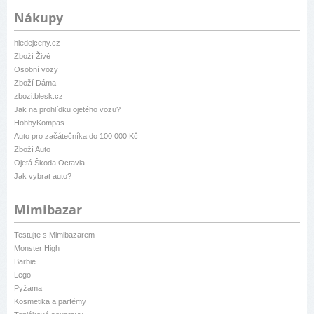
Nákupy
hledejceny.cz
Zboží Živě
Osobní vozy
Zboží Dáma
zbozi.blesk.cz
Jak na prohlídku ojetého vozu?
HobbyKompas
Auto pro začátečníka do 100 000 Kč
Zboží Auto
Ojetá Škoda Octavia
Jak vybrat auto?
Mimibazar
Testujte s Mimibazarem
Monster High
Barbie
Lego
Pyžama
Kosmetika a parfémy