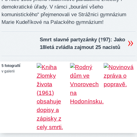
demokratické úřady. V rámci „bourání všeho
komunistického“ přejmenovali ve Strážnici gymnázium
Marie Kudeříkové na Palackého gymnázium!
Smrt slavné partyzánky (†97): Jako
18letá zvládla zajmout 25 nacistů
5 fotografií
v galerii