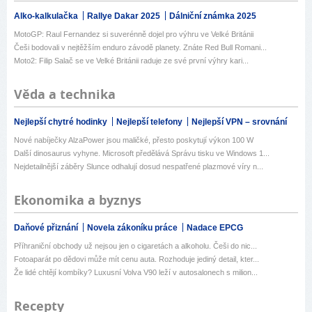
Alko-kalkulačka
Rallye Dakar 2025
Dálniční známka 2025
MotoGP: Raul Fernandez si suverénně dojel pro výhru ve Velké Británii
Češi bodovali v nejtěžším enduro závodě planety. Znáte Red Bull Romani...
Moto2: Filip Salač se ve Velké Británii raduje ze své první výhry kari...
Věda a technika
Nejlepší chytré hodinky
Nejlepší telefony
Nejlepší VPN – srovnání
Nové nabíječky AlzaPower jsou maličké, přesto poskytují výkon 100 W
Další dinosaurus vyhyne. Microsoft předělává Správu tisku ve Windows 1...
Nejdetailnější záběry Slunce odhalují dosud nespatřené plazmové víry n...
Ekonomika a byznys
Daňové přiznání
Novela zákoníku práce
Nadace EPCG
Příhraniční obchody už nejsou jen o cigaretách a alkoholu. Češi do nic...
Fotoaparát po dědovi může mít cenu auta. Rozhoduje jediný detail, kter...
Že lidé chtějí kombíky? Luxusní Volva V90 leží v autosalonech s milion...
Recepty