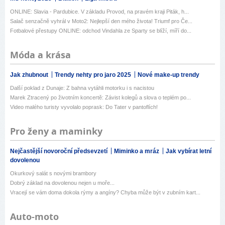
ONLINE: Slavia - Pardubice. V základu Provod, na pravém kraji Piták, h...
Salač senzačně vyhrál v Moto2: Nejlepší den mého života! Triumf pro Če...
Fotbalové přestupy ONLINE: odchod Vindahla ze Sparty se blíží, míří do...
Móda a krása
Jak zhubnout
Trendy nehty pro jaro 2025
Nové make-up trendy
Další poklad z Dunaje: Z bahna vytáhli motorku i s nacistou
Marek Ztracený po životním koncertě: Závist kolegů a slova o teplém po...
Video malého turisty vyvolalo poprask: Do Tater v pantoflích!
Pro ženy a maminky
Nejčastější novoroční předsevzetí
Miminko a mráz
Jak vybírat letní
dovolenou
Okurkový salát s novými brambory
Dobrý základ na dovolenou nejen u moře...
Vracejí se vám doma dokola rýmy a angíny? Chyba může být v zubním kart...
Auto-moto