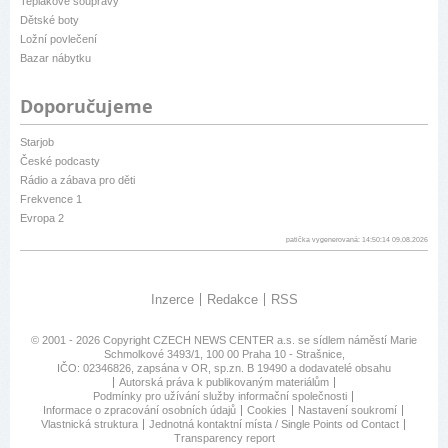
Teplákové soupravy
Dětské boty
Ložní povlečení
Bazar nábytku
Doporučujeme
Starjob
České podcasty
Rádio a zábava pro děti
Frekvence 1
Evropa 2
patička vygenerovaná: 14:50:14 09.08.2026
Inzerce
Redakce
RSS
© 2001 - 2026 Copyright
CZECH NEWS CENTER a.s.
se sídlem náměstí Marie
Schmolkové 3493/1, 100 00 Praha 10 - Strašnice,
IČO: 02346826, zapsána v OR, sp.zn. B 19490 a dodavatelé obsahu
Autorská práva k publikovaným materiálům
Podmínky pro užívání služby informační společnosti
Informace o zpracování osobních údajů
Cookies
Nastavení soukromí
Vlastnická struktura
Jednotná kontaktní místa / Single Points od Contact
Transparency report