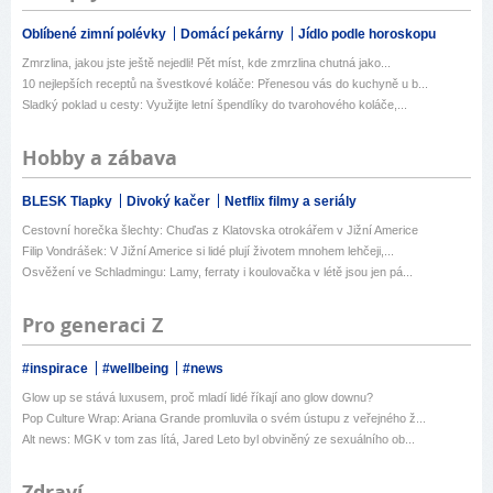
Oblíbené zimní polévky
Domácí pekárny
Jídlo podle horoskopu
Zmrzlina, jakou jste ještě nejedli! Pět míst, kde zmrzlina chutná jako...
10 nejlepších receptů na švestkové koláče: Přenesou vás do kuchyně u b...
Sladký poklad u cesty: Využijte letní špendlíky do tvarohového koláče,...
Hobby a zábava
BLESK Tlapky
Divoký kačer
Netflix filmy a seriály
Cestovní horečka šlechty: Chuďas z Klatovska otrokářem v Jižní Americe
Filip Vondrášek: V Jižní Americe si lidé plují životem mnohem lehčeji,...
Osvěžení ve Schladmingu: Lamy, ferraty i koulovačka v létě jsou jen pá...
Pro generaci Z
#inspirace
#wellbeing
#news
Glow up se stává luxusem, proč mladí lidé říkají ano glow downu?
Pop Culture Wrap: Ariana Grande promluvila o svém ústupu z veřejného ž...
Alt news: MGK v tom zas lítá, Jared Leto byl obviněný ze sexuálního ob...
Zdraví