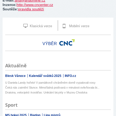
E-mail
:
aha@ahaonline.cz
Inzerce
:
http://www.cncenter.cz
Soutěže
:
pravidla soutěží
Klasická verze
Mobilní verze
VÝBĚR
Aktuálně
Blesk Vánoce
Kalendář svátků 2025
INFO.cz
U Daniela Landy hořelo! V památkově chráněném domě vypalovali vosy
Čeká nás zatmění Slunce. Mimořádná podívaná v minulosti ovlivňovala bi...
Draisina, velocipéd i kostitřas: Unikátní bicykly v Muzeu Chodska
Sport
MS hokej 2025
Biatlon
Liga mistrů