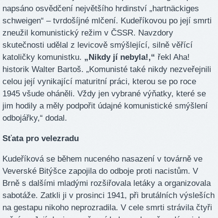
napsáno osvědčení největšího hrdinství „hartnäckiges
schweigen“ – tvrdošíjné mlčení. Kudeříkovou po její smrti
zneužil komunistický režim v ČSSR. Navzdory
skutečnosti udělal z levicově smýšlející, silně věřící
katoličky komunistku.
„Nikdy jí nebyla!,“
řekl Aha!
historik Walter Bartoš. „Komunisté také nikdy nezveřejnili
celou její vynikající maturitní práci, kterou se po roce
1945 všude oháněli. Vždy jen vybrané výňatky, které se
jim hodily a měly podpořit údajné komunistické smýšlení
odbojářky,“ dodal.
Sťata pro velezradu
Kudeříková se během nuceného nasazení v továrně ve
Veverské Bitýšce zapojila do odboje proti nacistům. V
Brně s dalšími mladými rozšiřovala letáky a organizovala
sabotáže. Zatkli ji v prosinci 1941, při brutálních výsleších
na gestapu nikoho neprozradila. V cele smrti strávila čtyři