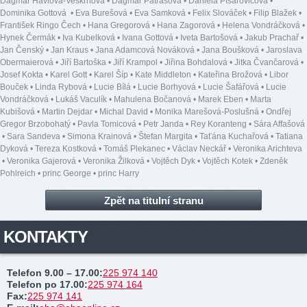
Dagmar Havlová-Veškrnová
•
Dagmar Patrasová
•
Daniela Písařovicová
•
Dominika Gottová
•
Eva Burešová
•
Eva Samková
•
Felix Slováček
•
Filip Blažek
•
František Ringo Čech
•
Hana Gregorová
•
Hana Zagorová
•
Helena Vondráčková
•
Hynek Čermák
•
Iva Kubelková
•
Ivana Gottová
•
Iveta Bartošová
•
Jakub Prachař
•
Jan Čenský
•
Jan Kraus
•
Jana Adamcová Nováková
•
Jana Boušková
•
Jaroslava
Obermaierová
•
Jiří Bartoška
•
Jiří Krampol
•
Jiřina Bohdalová
•
Jitka Čvančarová
•
Josef Kokta
•
Karel Gott
•
Karel Šíp
•
Kate Middleton
•
Kateřina Brožová
•
Libor
Bouček
•
Linda Rybová
•
Lucie Bílá
•
Lucie Borhyová
•
Lucie Šafářová
•
Lucie
Vondráčková
•
Lukáš Vaculík
•
Mahulena Bočanová
•
Marek Eben
•
Marta
Kubišová
•
Martin Dejdar
•
Michal David
•
Monika Marešová-Poslušná
•
Ondřej
Gregor Brzobohatý
•
Pavla Tomicová
•
Petr Janda
•
Rey Koranteng
•
Sára Affašová
•
Sara Sandeva
•
Simona Krainová
•
Štefan Margita
•
Taťána Kuchařová
•
Tatiana
Dyková
•
Tereza Kostková
•
Tomáš Plekanec
•
Václav Neckář
•
Veronika Arichteva
•
Veronika Gajerová
•
Veronika Žilková
•
Vojtěch Dyk
•
Vojtěch Kotek
•
Zdeněk
Pohlreich
•
princ George
•
princ Harry
Zpět na titulní stranu
KONTAKTY
Telefon 9.00 – 17.00
:
225 974 140
Telefon po 17.00
:
225 974 164
Fax
:
225 974 141