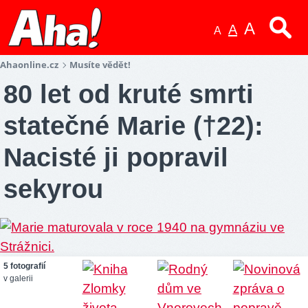
A
A
A
Ahaonline.cz
Musíte vědět!
80 let od kruté smrti
statečné Marie (†22):
Nacisté ji popravil
sekyrou
5 fotografií
v galerii