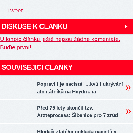
.
Tweet
DISKUSE K ČLÁNKU
U tohoto článku ještě nejsou žádné komentáře.
Buďte první!
SOUVISEJÍCÍ ČLÁNKY
Popravili je nacisté! ...kvůli ukrývání
atentátníků na Heydricha
Před 75 lety skončil tzv.
Ärzteprocess: Šibenice pro 7 zrůd
Hledači zlatého pokladu nacistů v