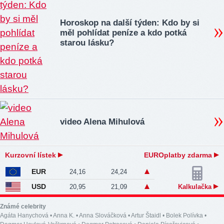
Horoskop na další týden: Kdo by si
měl pohlídat peníze a kdo potká
starou lásku?
video Alena Mihulová
Kurzovní lístek
EUROplatby zdarma
EUR
24,16
24,24
USD
20,95
21,09
Kalkulačka
Známé celebrity
Agáta Hanychová
•
Anna K.
•
Anna Slováčková
•
Artur Štaidl
•
Bolek Polívka
•