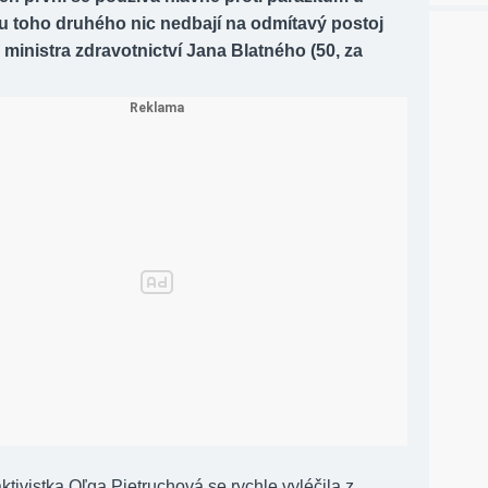
 u toho druhého nic nedbají na odmítavý postoj
inistra zdravotnictví Jana Blatného (50, za
tivistka Oľga Pietruchová se rychle vyléčila z