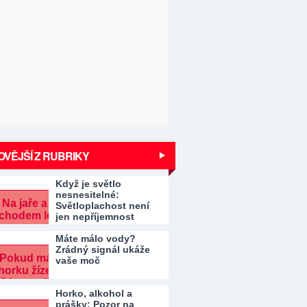
VĚJŠÍ Z RUBRIKY
Když je světlo
nesnesitelné:
Světloplachost není
jen nepříjemnost
Máte málo vody?
Zrádný signál ukáže
vaše moč
Horko, alkohol a
prášky: Pozor na