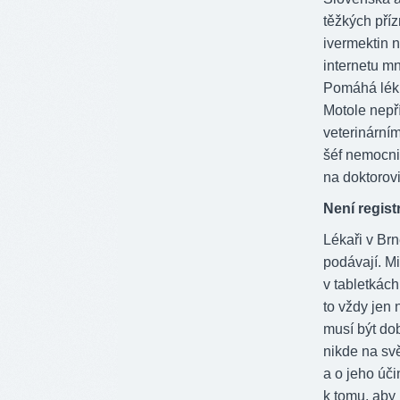
těžkých příz
ivermektin 
internetu m
Pomáhá lék 
Motole nepří
veterinárním
šéf nemocnic
na doktorovi
Není regis
Lékaři v Br
podávají. Mi
v tabletkác
to vždy jen 
musí být dob
nikde na svě
a o jeho úči
k tomu, aby