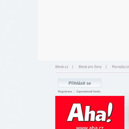
Blesk.cz
Blesk pro ženy
Recepty.cz
Registrace
|
Zapomenuté heslo