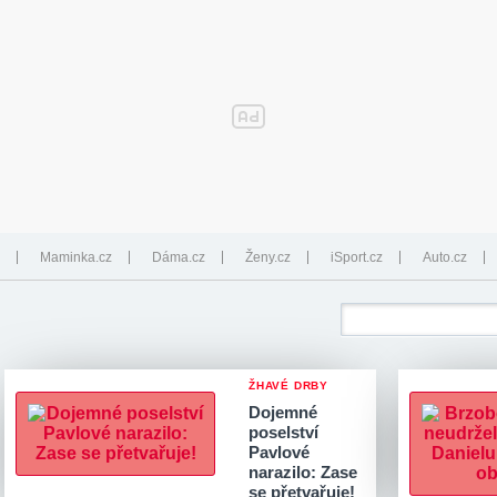
Maminka.cz
Dáma.cz
Ženy.cz
iSport.cz
Auto.cz
ŽHAVÉ DRBY
Dojemné
poselství
Pavlové
narazilo: Zase
se přetvařuje!