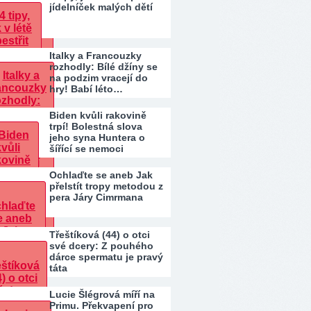
jídelníček malých dětí
Italky a Francouzky
rozhodly: Bílé džíny se
na podzim vracejí do
hry! Babí léto…
Biden kvůli rakovině
trpí! Bolestná slova
jeho syna Huntera o
šířící se nemoci
Ochlaďte se aneb Jak
přelstít tropy metodou z
pera Járy Cimrmana
Třeštíková (44) o otci
své dcery: Z pouhého
dárce spermatu je pravý
táta
Lucie Šlégrová míří na
Primu. Překvapení pro