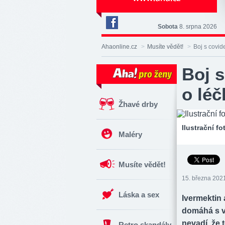
Sobota
8. srpna 2026
Deník
Aha!
Ahaonline.cz
>
Musíte vědět!
>
Boj s covid
na
Facebooku
Boj 
o léč
Žhavé drby
Ilustrační f
Maléry
Musíte vědět!
15. března 2021
Láska a sex
Ivermektin 
domáhá s vi
nevadí, že 
Retro skandály