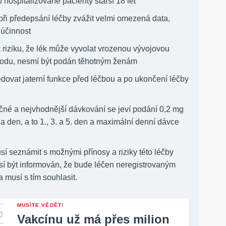
o hospitalizované pacienty starší 18 let
 při předepsání léčby zvážit velmi omezená data,
 účinnost
 riziku, že lék může vyvolat vrozenou vývojovou
lodu, nesmí být podán těhotným ženám
edovat jaterní funkce před léčbou a po ukončení léčby
čné a nejvhodnější dávkování se jeví podání 0,2 mg
a den, a to 1., 3. a 5. den a maximální denní dávce
sí seznámit s možnými přínosy a riziky této léčby
sí být informován, že bude léčen neregistrovaným
 musí s tím souhlasit.
MUSÍTE VĚDĚT!
Vakcínu už má přes milion