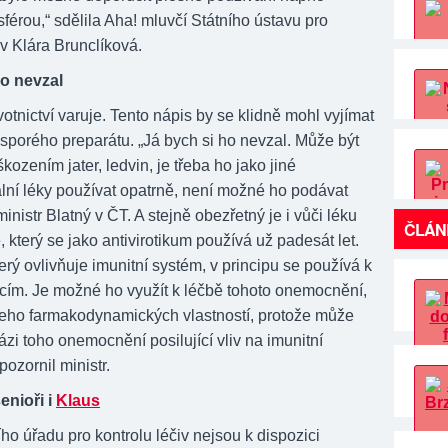
férou,“ sdělila Aha! mluvčí Státního ústavu pro
iv Klára Brunclíková.
o nevzal
votnictví varuje. Tento nápis by se klidně mohl vyjímat
 sporého preparátu. „Já bych si ho nevzal. Může být
kozením jater, ledvin, je třeba ho jako jiné
lní léky používat opatrně, není možné ho podávat
ministr Blatný v ČT. A stejně obezřetný je i vůči léku
ČLÁN
, který se jako antivirotikum používá už padesát let.
který ovlivňuje imunitní systém, v principu se používá k
acím. Je možné ho využít k léčbě tohoto onemocnění,
 jeho farmakodynamických vlastností, protože může
 fázi toho onemocnění posilující vliv na imunitní
ozornil ministr.
enioři i
Klaus
ho úřadu pro kontrolu léčiv nejsou k dispozici