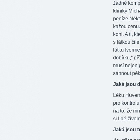
žádné kompli
kliniky Mic
peníze Někte
kažou cenu. 
koni. A ti, 
s látkou či
látku Iverm
dobírku,“ pí
musí nejen p
sáhnout pěk
Jaká jsou 
Léku Huvemec
pro kontrol
na to, že m
si lidé žive
Jaká jsou 