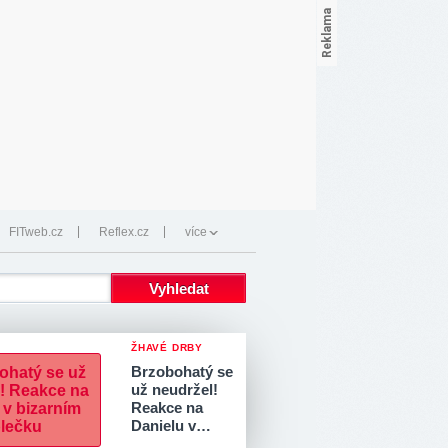
FITweb.cz
Reflex.cz
více
ŽHAVÉ DRBY
Brzobohatý se
už neudržel!
Reakce na
Danielu v…