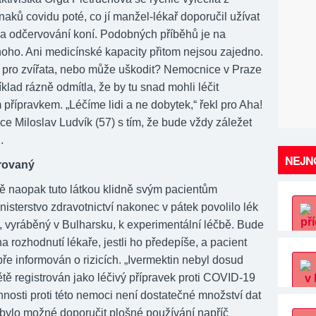
naků covidu poté, co jí manžel-lékař doporučil užívat
na odčervování koní. Podobných příběhů je na
noho. Ani medicínské kapacity přitom nejsou zajedno.
pro zvířata, nebo může uškodit? Nemocnice v Praze
klad rázně odmítla, že by tu snad mohli léčit
 přípravkem. „Léčíme lidi a ne dobytek,“ řekl pro Aha!
e Miloslav Ludvík (57) s tím, že bude vždy záležet
.
NEJNO
trovaný
ně naopak tuto látkou klidně svým pacientům
nisterstvo zdravotnictví nakonec v pátek povolilo lék
h, vyráběný v Bulharsku, k experimentální léčbě. Bude
na rozhodnutí lékaře, jestli ho předepíše, a pacient
ře informován o rizicích. „Ivermektin nebyl dosud
tě registrován jako léčivý přípravek proti COVID-19
nnosti proti této nemoci není dostatečné množství dat
 bylo možné doporučit plošné používání napříč