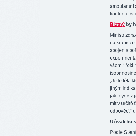
ambulantní s
kontrolu léč
Blatný
by h
Ministr zdra
na krabičce
spojen s poš
experimentá
všem,“ řekl 
isoprinosine
„Je to lék, 
jiným indik
jak plyne z
mít v určité
odpověď,“ up
Užívali ho s
Podle Státní