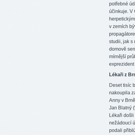
potřebné úda
účinkuje. V
herpetickými
v zemích bý
propagátore
studii, jak 
domově senio
mírnější prů
exprezident
Lékaři z Br
Deset tisíc 
nakoupila z
Anny v Brně
Jan Blatný (
Lékaři došl
nežádoucí ú
podali přibl