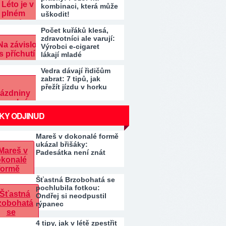
kombinaci, která může
uškodit!
Počet kuřáků klesá,
zdravotníci ale varují:
Výrobci e-cigaret
lákají mladé
Vedra dávají řidičům
zabrat: 7 tipů, jak
přežít jízdu v horku
KY ODJINUD
Mareš v dokonalé formě
ukázal břišáky:
Padesátka není znát
Šťastná Brzobohatá se
pochlubila fotkou:
Ondřej si neodpustil
rýpanec
4 tipy, jak v létě zpestřit