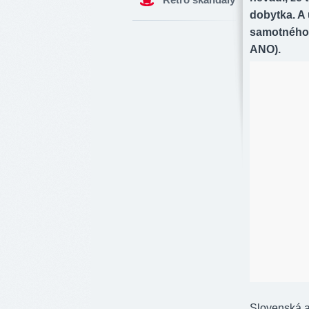
dobytka. A
samotného m
ANO).
Slovenská ak