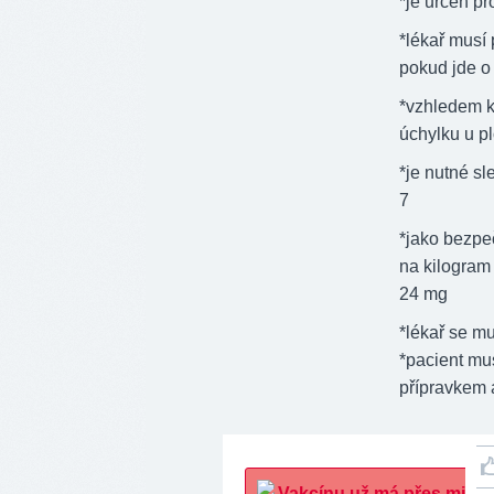
*je určen pr
*lékař musí
pokud jde o
*vzhledem k
úchylku u p
*je nutné sl
7
*jako bezpe
na kilogram 
24 mg
*lékař se mu
*pacient mu
přípravkem a