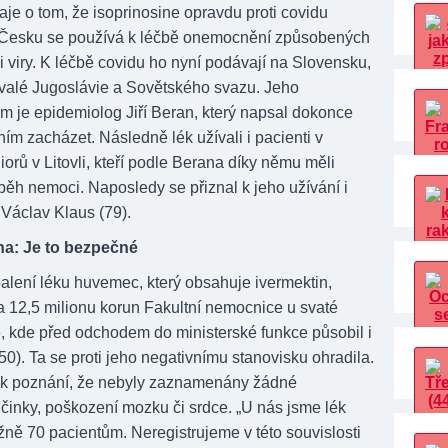
je o tom, že isoprinosine opravdu proti covidu
 Česku se používá k léčbě onemocnění způsobených
 viry. K léčbě covidu ho nyní podávají na Slovensku,
valé Jugoslávie a Sovětského svazu. Jeho
m je epidemiolog Jiří Beran, který napsal dokonce
s ním zacházet. Následně lék užívali i pacienti v
rů v Litovli, kteří podle Berana díky němu měli
běh nemoci. Naposledy se přiznal k jeho užívání i
 Václav Klaus (79).
na: Je to bezpečné
balení léku huvemec, který obsahuje ivermektin,
a 12,5 milionu korun Fakultní nemocnice u svaté
, kde před odchodem do ministerské funkce působil i
50). Ta se proti jeho negativnímu stanovisku ohradila.
i k poznání, že nebyly zaznamenány žádné
činky, poškození mozku či srdce. „U nás jsme lék
ižně 70 pacientům. Neregistrujeme v této souvislosti