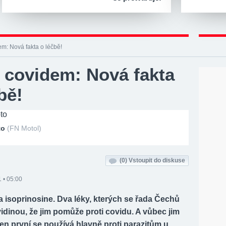
em: Nová fakta o léčbě!
s covidem: Nová fakta
bě!
oto
(FN Motol)
(0)
Vstoupit do diskuse
 • 05:00
a isoprinosine. Dva léky, kterých se řada Čechů
dinou, že jim pomůže proti covidu. A vůbec jim
ten první se používá hlavně proti parazitům u