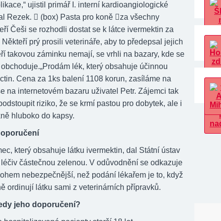
kace,“ ujistil primář I. interní kardioangiologické
hal Rezek. ﷯ (box) Pasta pro koně ﷯za všechny
ří Češi se rozhodli dostat se k látce ivermektin za
Někteří prý prosili veterináře, aby to předepsal jejich
kteří takovou záminku nemají, se vrhli na bazary, kde se
le obchoduje.„Prodám lék, který obsahuje účinnou
ectin. Cena za 1ks balení 1108 korun, zasíláme na
še na internetovém bazaru uživatel Petr. Zájemci tak
odstoupit riziko, že se krmí pastou pro dobytek, ale i
ně hluboko do kapsy.
doporučení
, který obsahuje látku ivermektin, dal Státní ústav
u léčiv částečnou zelenou. V odůvodnění se odkazuje
nohem nebezpečnější, než podání lékařem je to, když
lně ordinují látku sami z veterinárních přípravků.
tedy jeho doporučení?