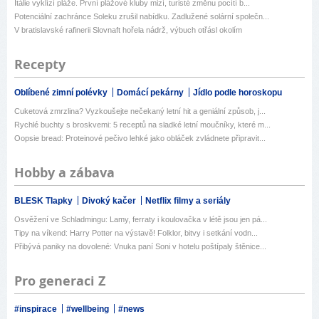
Itálie vyklízí pláže. První plážové kluby mizí, turisté změnu pocítí b...
Potenciální zachránce Soleku zrušil nabídku. Zadlužené solární společn...
V bratislavské rafinerii Slovnaft hořela nádrž, výbuch otřásl okolím
Recepty
Oblíbené zimní polévky
Domácí pekárny
Jídlo podle horoskopu
Cuketová zmrzlina? Vyzkoušejte nečekaný letní hit a geniální způsob, j...
Rychlé buchty s broskvemi: 5 receptů na sladké letní moučníky, které m...
Oopsie bread: Proteinové pečivo lehké jako obláček zvládnete připravit...
Hobby a zábava
BLESK Tlapky
Divoký kačer
Netflix filmy a seriály
Osvěžení ve Schladmingu: Lamy, ferraty i koulovačka v létě jsou jen pá...
Tipy na víkend: Harry Potter na výstavě! Folklor, bitvy i setkání vodn...
Přibývá paniky na dovolené: Vnuka paní Soni v hotelu poštípaly štěnice...
Pro generaci Z
#inspirace
#wellbeing
#news