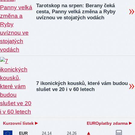
Tarotskop na srpen: Berany čeká
cesta, Panny velká změna a Ryby
uvíznou ve stojatých vodách
7 ikonických kousků, které vám budou
slušet ve 20 i v 60 letech
Kurzovní lístek
EUROplatby zdarma
EUR
24,14
24,26