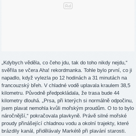
„Kdybych věděla, co čeho jdu, tak do toho nikdy nejdu,“
svěřila se včera Aha! rekordmanka. Tohle bylo první, co ji
napadlo, když vylezla po 12 hodinách a 31 minutách na
francouzský břeh. V chladné vodě uplavala kraulem 38,5
kilometru. Původně předpokládala, že trasa bude 44
kilometry dlouhá. „Prsa, při kterých si normálně odpočinu,
jsem plavat nemohla kvůli mořským proudům. O to to bylo
náročnější,“ pokračovala plavkyně. Právě silné mořské
proudy přinášející chladnou vodu a okolní trajekty, které
brázdily kanál, přidělávaly Markétě při plavání starosti.