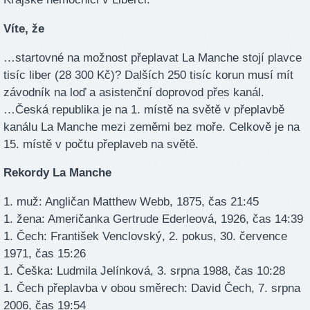
Víte, že
…startovné na možnost přeplavat La Manche stojí plavce
tisíc liber (28 300 Kč)? Dalších 250 tisíc korun musí mít
závodník na loď a asistenční doprovod přes kanál.
…Česká republika je na 1. místě na světě v přeplavbě
kanálu La Manche mezi zeměmi bez moře. Celkově je na
15. místě v počtu přeplaveb na světě.
Rekordy La Manche
1. muž: Angličan Matthew Webb, 1875, čas 21:45
1. žena: Američanka Gertrude Ederleová, 1926, čas 14:39
1. Čech: František Venclovský, 2. pokus, 30. července
1971, čas 15:26
1. Češka: Ludmila Jelínková, 3. srpna 1988, čas 10:28
1. Čech přeplavba v obou směrech: David Čech, 7. srpna
2006, čas 19:54