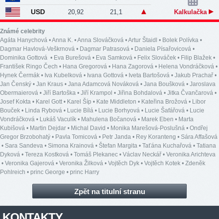
USD
20,92
21,1
Kalkulačka
Známé celebrity
Agáta Hanychová
•
Anna K.
•
Anna Slováčková
•
Artur Štaidl
•
Bolek Polívka
•
Dagmar Havlová-Veškrnová
•
Dagmar Patrasová
•
Daniela Písařovicová
•
Dominika Gottová
•
Eva Burešová
•
Eva Samková
•
Felix Slováček
•
Filip Blažek
•
František Ringo Čech
•
Hana Gregorová
•
Hana Zagorová
•
Helena Vondráčková
•
Hynek Čermák
•
Iva Kubelková
•
Ivana Gottová
•
Iveta Bartošová
•
Jakub Prachař
•
Jan Čenský
•
Jan Kraus
•
Jana Adamcová Nováková
•
Jana Boušková
•
Jaroslava
Obermaierová
•
Jiří Bartoška
•
Jiří Krampol
•
Jiřina Bohdalová
•
Jitka Čvančarová
•
Josef Kokta
•
Karel Gott
•
Karel Šíp
•
Kate Middleton
•
Kateřina Brožová
•
Libor
Bouček
•
Linda Rybová
•
Lucie Bílá
•
Lucie Borhyová
•
Lucie Šafářová
•
Lucie
Vondráčková
•
Lukáš Vaculík
•
Mahulena Bočanová
•
Marek Eben
•
Marta
Kubišová
•
Martin Dejdar
•
Michal David
•
Monika Marešová-Poslušná
•
Ondřej
Gregor Brzobohatý
•
Pavla Tomicová
•
Petr Janda
•
Rey Koranteng
•
Sára Affašová
•
Sara Sandeva
•
Simona Krainová
•
Štefan Margita
•
Taťána Kuchařová
•
Tatiana
Dyková
•
Tereza Kostková
•
Tomáš Plekanec
•
Václav Neckář
•
Veronika Arichteva
•
Veronika Gajerová
•
Veronika Žilková
•
Vojtěch Dyk
•
Vojtěch Kotek
•
Zdeněk
Pohlreich
•
princ George
•
princ Harry
Zpět na titulní stranu
KONTAKTY