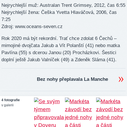
Nejrychlejší muž: Australan Trent Grimsey, 2012, čas 6:55
Nejrychlejší žena: Češka Yvetta Hlaváčová, 2006, čas
7:25
Zdroj: www.oceans-seven.cz
Rok 2020 má být rekordní. Trať chce zdolat 6 Čechů –
mimojiné dvojčata Jakub a Vít Polanští (41) nebo matka
Pavlína (55) s dcerou Janou (20) Procházkovi. Šestici
doplní ještě Jakub Valníček (49) a Zdeněk Sláma (41).
Bez nohy přeplavala La Manche
4 fotografie
v galerii