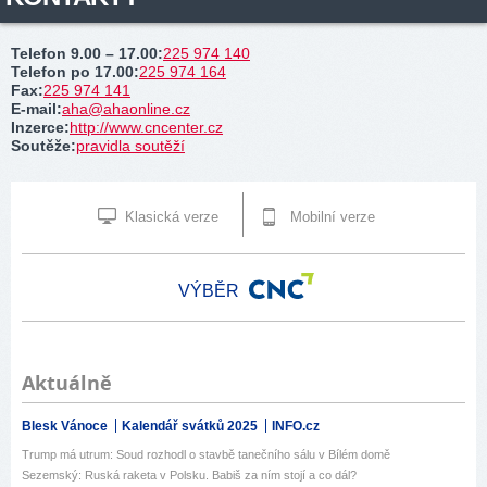
Telefon 9.00 – 17.00
:
225 974 140
Telefon po 17.00
:
225 974 164
Fax
:
225 974 141
E-mail
:
aha@ahaonline.cz
Inzerce
:
http://www.cncenter.cz
Soutěže
:
pravidla soutěží
Klasická verze
Mobilní verze
VÝBĚR
Aktuálně
Blesk Vánoce
Kalendář svátků 2025
INFO.cz
Trump má utrum: Soud rozhodl o stavbě tanečního sálu v Bílém domě
Sezemský: Ruská raketa v Polsku. Babiš za ním stojí a co dál?