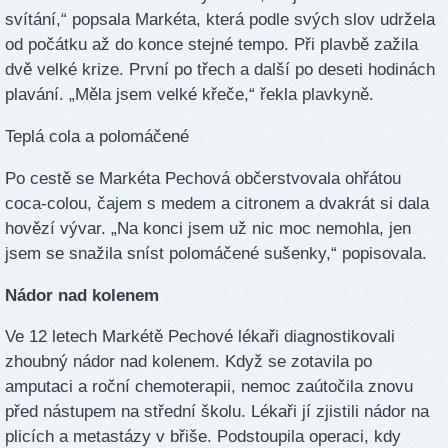
svítání,“ popsala Markéta, která podle svých slov udržela
od počátku až do konce stejné tempo. Při plavbě zažila
dvě velké krize. První po třech a další po deseti hodinách
plavání. „Měla jsem velké křeče,“ řekla plavkyně.
Teplá cola a polomáčené
Po cestě se Markéta Pechová občerstvovala ohřátou
coca-colou, čajem s medem a citronem a dvakrát si dala
hovězí vývar. „Na konci jsem už nic moc nemohla, jen
jsem se snažila sníst polomáčené sušenky,“ popisovala.
Nádor nad kolenem
Ve 12 letech Markétě Pechové lékaři diagnostikovali
zhoubný nádor nad kolenem. Když se zotavila po
amputaci a roční chemoterapii, nemoc zaútočila znovu
před nástupem na střední školu. Lékaři jí zjistili nádor na
plicích a metastázy v břiše. Podstoupila operaci, kdy