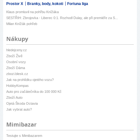
Prostor X
Branky, body, kokoti
Fortuna liga
Klaus promluvil na pohřbu Knížáka
SESTŘIH: Zbrojovka - Liberec 0:1. Rozhodl Dulay, ale při premiéře za S...
Milan Knížák pohřeb
Nákupy
hledejceny.cz
Zboží Živě
Osobní vozy
Zboží Dáma
zbozi.blesk.cz
Jak na prohlídku ojetého vozu?
HobbyKompas
Auto pro začátečníka do 100 000 Kč
Zboží Auto
Ojetá Škoda Octavia
Jak vybrat auto?
Mimibazar
Testujte s Mimibazarem