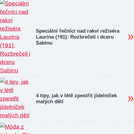
Speciální řečníci nad rakví režiséra
Laurina (†91): Rozbrečeli i dceru
Sabinu
4 tipy, jak v létě zpestřit jídelníček
malých dětí