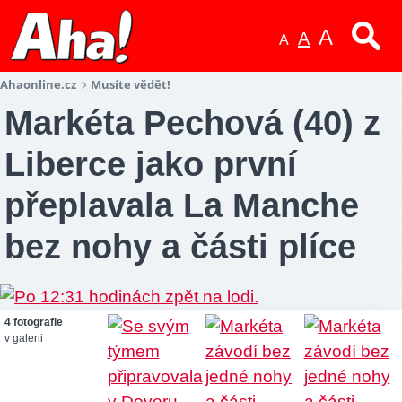
A
A
A
Ahaonline.cz
Musíte vědět!
Markéta Pechová (40) z
Liberce jako první
přeplavala La Manche
bez nohy a části plíce
4 fotografie
v galerii