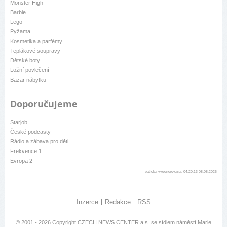
Monster High
Barbie
Lego
Pyžama
Kosmetika a parfémy
Teplákové soupravy
Dětské boty
Ložní povlečení
Bazar nábytku
Doporučujeme
Starjob
České podcasty
Rádio a zábava pro děti
Frekvence 1
Evropa 2
patička vygenerovaná: 04:20:13 08.08.2026
Inzerce
Redakce
RSS
© 2001 - 2026 Copyright
CZECH NEWS CENTER a.s.
se sídlem náměstí Marie