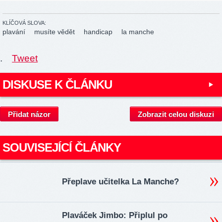
KLÍČOVÁ SLOVA:
plavání
musíte vědět
handicap
la manche
.
Tweet
DISKUSE K ČLÁNKU
Přidat názor
Zobrazit celou diskuzi
SOUVISEJÍCÍ ČLÁNKY
Přeplave učitelka La Manche?
Plaváček Jimbo: Připlul po