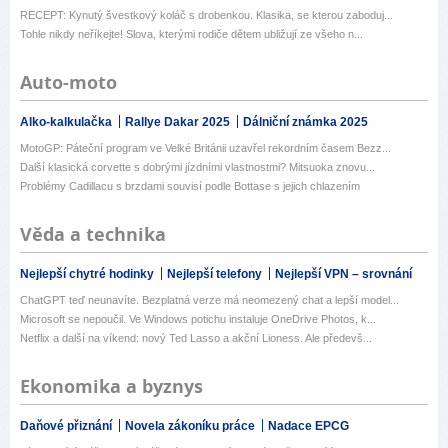
RECEPT: Kynutý švestkový koláč s drobenkou. Klasika, se kterou zaboduj...
Tohle nikdy neříkejte! Slova, kterými rodiče dětem ubližují ze všeho n...
Auto-moto
Alko-kalkulačka
Rallye Dakar 2025
Dálniční známka 2025
MotoGP: Páteční program ve Velké Británii uzavřel rekordním časem Bezz...
Další klasická corvette s dobrými jízdními vlastnostmi? Mitsuoka znovu...
Problémy Cadillacu s brzdami souvisí podle Bottase s jejich chlazením
Věda a technika
Nejlepší chytré hodinky
Nejlepší telefony
Nejlepší VPN – srovnání
ChatGPT teď neunavíte. Bezplatná verze má neomezený chat a lepší model...
Microsoft se nepoučil. Ve Windows potichu instaluje OneDrive Photos, k...
Netflix a další na víkend: nový Ted Lasso a akční Lioness. Ale předevš...
Ekonomika a byznys
Daňové přiznání
Novela zákoníku práce
Nadace EPCG