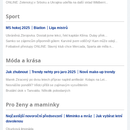
ONLINE: Zelenskyj v Srbsku a Ukrajina udeřila na další sklad Wildberri...
Sport
MS hokej 2025
Biatlon
Liga mistrů
Ubráněná Zbrojovka. Dostali jsme lekci, řekl kapitán Klíma. Dulay přek...
Samko se zájemcům připomněl gólem: Karviné jsem vděčný! Kam může odejí...
Fotbalové přestupy ONLINE: Slavný klub chce Mercada, Sparta ale měla n...
Móda a krása
Jak zhubnout
Trendy nehty pro jaro 2025
Nové make-up trendy
Marek Ztracený po dvou letech příprav naplnil amfiteátr: Kolaps na Let...
Nesnášíte pondělí? Vědci přišli se zajímavým vysvětlením
Brutální útok v Tanvaldu: Několik pobodaných
Pro ženy a maminky
Nejčastější novoroční předsevzetí
Miminko a mráz
Jak vybírat letní
dovolenou
Okurková limonáda