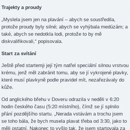
Trajekty a proudy
„Myslela jsem jen na plavání – abych se soustředila,
protože proudy byly silné; abych se vyhýbala medúzám; a
také, abych se nedotkla lodi, protože to by mě
diskvalifikovali,“ popisovala.
Start za svítání
Ještě před startemji její tým natřel speciální silnou vrstvou
krému, jenž měl zabránit tomu, aby se jí vykrojené plavky,
které musí plavkyně podle pravidel mít, nezařezávaly do
kůže.
Od anglického břehu v Doveru odrazila v neděli v 6:20
hodin českého času (5:20 místního), čímž se jí splnilo
přání pozdějšího startu. „Nerada vstávám a trochu jsem
se toho bála, že bych musela plavat třeba od 3:30, jako to
měli ostatní. Nakonec to vyšlo tak, že jsem startovala za