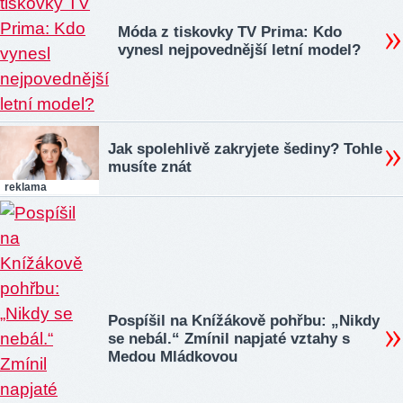
Móda z tiskovky TV Prima: Kdo
vynesl nejpovednější letní model?
Jak spolehlivě zakryjete šediny? Tohle
musíte znát
reklama
Pospíšil na Knížákově pohřbu: „Nikdy
se nebál.“ Zmínil napjaté vztahy s
Medou Mládkovou