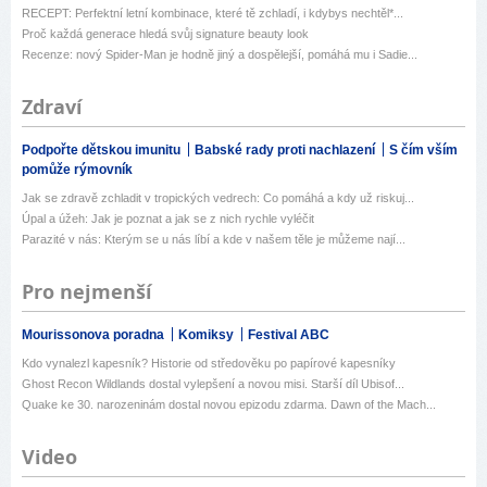
RECEPT: Perfektní letní kombinace, které tě zchladí, i kdybys nechtěl*...
Proč každá generace hledá svůj signature beauty look
Recenze: nový Spider-Man je hodně jiný a dospělejší, pomáhá mu i Sadie...
Zdraví
Podpořte dětskou imunitu
Babské rady proti nachlazení
S čím vším
pomůže rýmovník
Jak se zdravě zchladit v tropických vedrech: Co pomáhá a kdy už riskuj...
Úpal a úžeh: Jak je poznat a jak se z nich rychle vyléčit
Parazité v nás: Kterým se u nás líbí a kde v našem těle je můžeme nají...
Pro nejmenší
Mourissonova poradna
Komiksy
Festival ABC
Kdo vynalezl kapesník? Historie od středověku po papírové kapesníky
Ghost Recon Wildlands dostal vylepšení a novou misi. Starší díl Ubisof...
Quake ke 30. narozeninám dostal novou epizodu zdarma. Dawn of the Mach...
Video