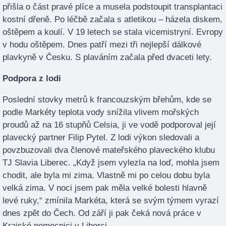
přišla o část pravé plíce a musela podstoupit transplantaci
kostní dřeně. Po léčbě začala s atletikou – házela diskem,
oštěpem a koulí. V 19 letech se stala vicemistryní. Evropy
v hodu oštěpem. Dnes patří mezi tři nejlepší dálkové
plavkyně v Česku. S plaváním začala před dvaceti lety.
Podpora z lodi
Poslední stovky metrů k francouzským břehům, kde se
podle Markéty teplota vody snížila vlivem mořských
proudů až na 16 stupňů Celsia, ji ve vodě podporoval její
plavecký partner Filip Pytel. Z lodi výkon sledovali a
povzbuzovali dva členové mateřského plaveckého klubu
TJ Slavia Liberec. „Když jsem vylezla na loď, mohla jsem
chodit, ale byla mi zima. Vlastně mi po celou dobu byla
velká zima. V noci jsem pak měla velké bolesti hlavně
levé ruky,“ zmínila Markéta, která se svým týmem vyrazí
dnes zpět do Čech. Od září ji pak čeká nová práce v
Krajské nemocnici v Liberci.