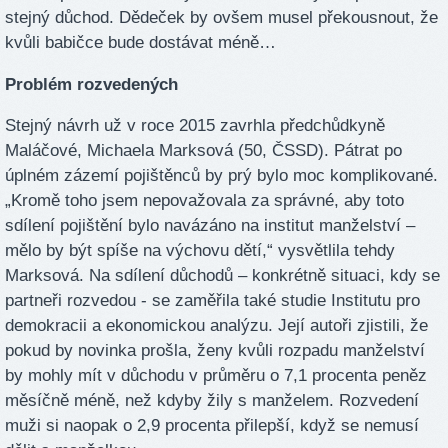
stejný důchod. Dědeček by ovšem musel překousnout, že
kvůli babičce bude dostávat méně…
Problém rozvedených
Stejný návrh už v roce 2015 zavrhla předchůdkyně
Maláčové, Michaela Marksová (50, ČSSD). Pátrat po
úplném zázemí pojištěnců by prý bylo moc komplikované.
„Kromě toho jsem nepovažovala za správné, aby toto
sdílení pojištění bylo navázáno na institut manželství –
mělo by být spíše na výchovu dětí,“ vysvětlila tehdy
Marksová. Na sdílení důchodů – konkrétně situaci, kdy se
partneři rozvedou - se zaměřila také studie Institutu pro
demokracii a ekonomickou analýzu. Její autoři zjistili, že
pokud by novinka prošla, ženy kvůli rozpadu manželství
by mohly mít v důchodu v průměru o 7,1 procenta peněz
měsíčně méně, než kdyby žily s manželem. Rozvedení
muži si naopak o 2,9 procenta přilepší, když se nemusí