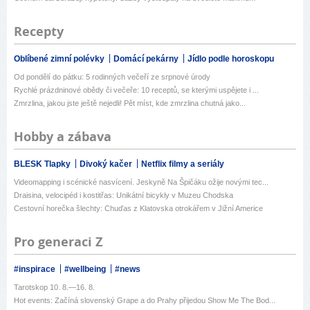
Recepty
Oblíbené zimní polévky
Domácí pekárny
Jídlo podle horoskopu
Od pondělí do pátku: 5 rodinných večeří ze srpnové úrody
Rychlé prázdninové obědy či večeře: 10 receptů, se kterými uspějete i ...
Zmrzlina, jakou jste ještě nejedli! Pět míst, kde zmrzlina chutná jako...
Hobby a zábava
BLESK Tlapky
Divoký kačer
Netflix filmy a seriály
Videomapping i scénické nasvícení. Jeskyně Na Špičáku ožije novými tec...
Draisina, velocipéd i kostitřas: Unikátní bicykly v Muzeu Chodska
Cestovní horečka šlechty: Chuďas z Klatovska otrokářem v Jižní Americe
Pro generaci Z
#inspirace
#wellbeing
#news
Tarotskop 10. 8.—16. 8.
Hot events: Začíná slovenský Grape a do Prahy přijedou Show Me The Bod...