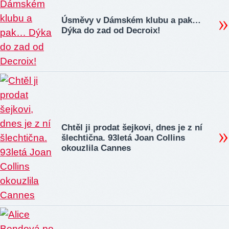
Úsměvy v Dámském klubu a pak…
Dýka do zad od Decroix!
Chtěl ji prodat šejkovi, dnes je z ní
šlechtična. 93letá Joan Collins
okouzlila Cannes