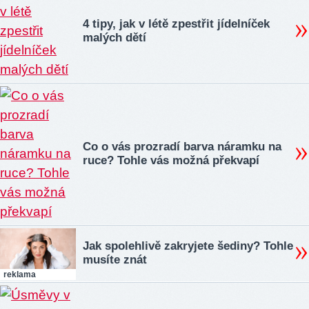
4 tipy, jak v létě zpestřit jídelníček
malých dětí
Co o vás prozradí barva náramku na
ruce? Tohle vás možná překvapí
Jak spolehlivě zakryjete šediny? Tohle
musíte znát
reklama