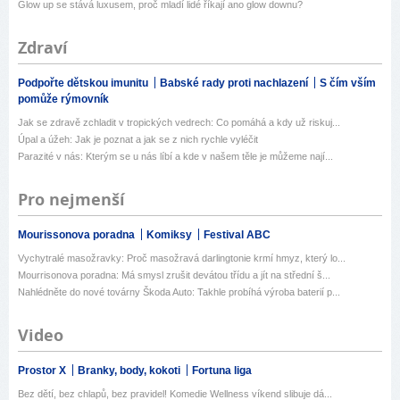
Glow up se stává luxusem, proč mladí lidé říkají ano glow downu?
Zdraví
Podpořte dětskou imunitu
Babské rady proti nachlazení
S čím vším
pomůže rýmovník
Jak se zdravě zchladit v tropických vedrech: Co pomáhá a kdy už riskuj...
Úpal a úžeh: Jak je poznat a jak se z nich rychle vyléčit
Parazité v nás: Kterým se u nás líbí a kde v našem těle je můžeme nají...
Pro nejmenší
Mourissonova poradna
Komiksy
Festival ABC
Vychytralé masožravky: Proč masožravá darlingtonie krmí hmyz, který lo...
Mourrisonova poradna: Má smysl zrušit devátou třídu a jít na střední š...
Nahlédněte do nové továrny Škoda Auto: Takhle probíhá výroba baterií p...
Video
Prostor X
Branky, body, kokoti
Fortuna liga
Bez dětí, bez chlapů, bez pravidel! Komedie Wellness víkend slibuje dá...