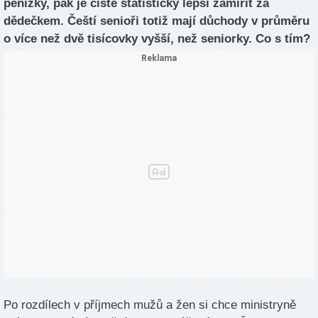
penízky, pak je čistě statisticky lepší zamířit za
dědečkem. Čeští senioři totiž mají důchody v průměru
o více než dvě tisícovky vyšší, než seniorky. Co s tím?
Po rozdílech v příjmech mužů a žen si chce ministryně