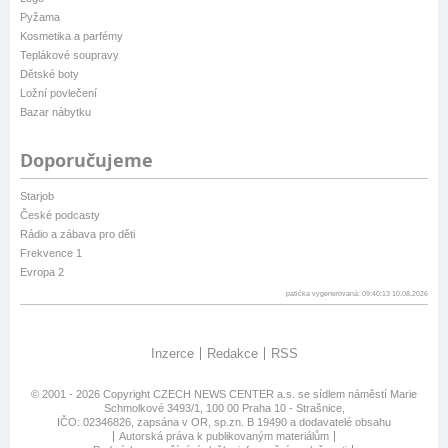
Pyžama
Kosmetika a parfémy
Teplákové soupravy
Dětské boty
Ložní povlečení
Bazar nábytku
Doporučujeme
Starjob
České podcasty
Rádio a zábava pro děti
Frekvence 1
Evropa 2
patička vygenerovaná: 09:40:13 10.08.2026
Inzerce
Redakce
RSS
© 2001 - 2026 Copyright
CZECH NEWS CENTER a.s.
se sídlem náměstí Marie
Schmolkové 3493/1, 100 00 Praha 10 - Strašnice,
IČO: 02346826, zapsána v OR, sp.zn. B 19490 a dodavatelé obsahu
Autorská práva k publikovaným materiálům