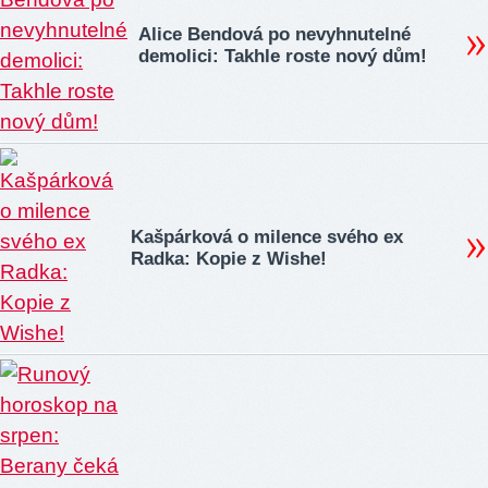
Alice Bendová po nevyhnutelné
demolici: Takhle roste nový dům!
Kašpárková o milence svého ex
Radka: Kopie z Wishe!