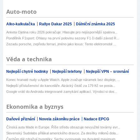
Auto-moto
Alko-kalkulačka
Rallye Dakar 2025
Dálniční známka 2025
Anketa Ojetina roku 2026 pokračuje: Hlasujte pro nejúspornější spalova...
Pondělník F1sport: Ohlasy na první polovinu sezony F1 či další závod R...
Zezadu porsche, zepředu ferrari, jméno jako lexus: Tento elektromobil ...
Věda a technika
Nejlepší chytré hodinky
Nejlepší telefony
Nejlepší VPN – srovnání
Konec hranaté nudy u Apple Watch. Apple zvažuje náramek bez displeje, ...
Nejlepší příslušenství do kanceláře. Alzácký čistič za 179 Kč se posta...
Google vrátí do Androidu integrované zamykání aplikací. Výrobci si dos...
Ekonomika a byznys
Daňové přiznání
Novela zákoníku práce
Nadace EPCG
Čínská auta Made in Europe. Říše středu obsazuje nevyužité továrny evr...
Slovenský Sudolabs přilákal amerického dravce. Za desítky milionů dola...
Čechům dál zdražují hypotéky. Sazby vystoupaly na dvouleté maximum