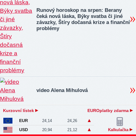
Runový horoskop na srpen: Berany
čeká nová láska, Býky svatba či jiné
závazky, Štíry dočasná krize a finanční
problémy
video Alena Mihulová
Kurzovní lístek
EUROplatby zdarma
EUR
24,14
24,26
USD
20,94
21,12
Kalkulačka