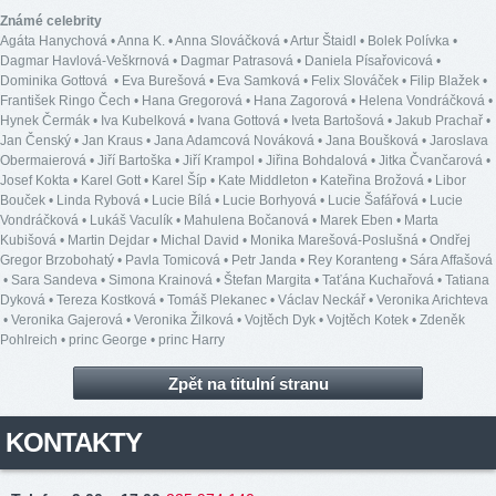
Známé celebrity
Agáta Hanychová
•
Anna K.
•
Anna Slováčková
•
Artur Štaidl
•
Bolek Polívka
•
Dagmar Havlová-Veškrnová
•
Dagmar Patrasová
•
Daniela Písařovicová
•
Dominika Gottová
•
Eva Burešová
•
Eva Samková
•
Felix Slováček
•
Filip Blažek
•
František Ringo Čech
•
Hana Gregorová
•
Hana Zagorová
•
Helena Vondráčková
•
Hynek Čermák
•
Iva Kubelková
•
Ivana Gottová
•
Iveta Bartošová
•
Jakub Prachař
•
Jan Čenský
•
Jan Kraus
•
Jana Adamcová Nováková
•
Jana Boušková
•
Jaroslava
Obermaierová
•
Jiří Bartoška
•
Jiří Krampol
•
Jiřina Bohdalová
•
Jitka Čvančarová
•
Josef Kokta
•
Karel Gott
•
Karel Šíp
•
Kate Middleton
•
Kateřina Brožová
•
Libor
Bouček
•
Linda Rybová
•
Lucie Bílá
•
Lucie Borhyová
•
Lucie Šafářová
•
Lucie
Vondráčková
•
Lukáš Vaculík
•
Mahulena Bočanová
•
Marek Eben
•
Marta
Kubišová
•
Martin Dejdar
•
Michal David
•
Monika Marešová-Poslušná
•
Ondřej
Gregor Brzobohatý
•
Pavla Tomicová
•
Petr Janda
•
Rey Koranteng
•
Sára Affašová
•
Sara Sandeva
•
Simona Krainová
•
Štefan Margita
•
Taťána Kuchařová
•
Tatiana
Dyková
•
Tereza Kostková
•
Tomáš Plekanec
•
Václav Neckář
•
Veronika Arichteva
•
Veronika Gajerová
•
Veronika Žilková
•
Vojtěch Dyk
•
Vojtěch Kotek
•
Zdeněk
Pohlreich
•
princ George
•
princ Harry
Zpět na titulní stranu
KONTAKTY