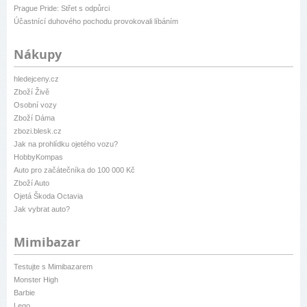
Prague Pride: Střet s odpůrci
Účastnící duhového pochodu provokovali líbáním
Nákupy
hledejceny.cz
Zboží Živě
Osobní vozy
Zboží Dáma
zbozi.blesk.cz
Jak na prohlídku ojetého vozu?
HobbyKompas
Auto pro začátečníka do 100 000 Kč
Zboží Auto
Ojetá Škoda Octavia
Jak vybrat auto?
Mimibazar
Testujte s Mimibazarem
Monster High
Barbie
Lego