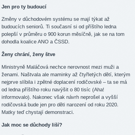
Jen pro ty budoucí
Změny v důchodovém systému se mají týkat až
budoucích seniorů. Ti současní si od příštího ledna
polepší v průměru o 900 korun měsíčně, jak se na tom
dohodla koalice ANO a ČSSD.
Ženy chrání, ženy štve
Ministryně Maláčová nechce nerovnost mezi muži a
ženami. Naštvala ale maminky až čtyřletých dětí, kterým
nejprve slíbila i zpětné doplacení rodičovské – ta se má
od ledna příštího roku navýšit o 80 tisíc (Aha!
informovalo). Nakonec však návrh neprošel a vyšší
rodičovská bude jen pro děti narození od roku 2020.
Matky teď chystají demonstraci.
Jak moc se důchody liší?