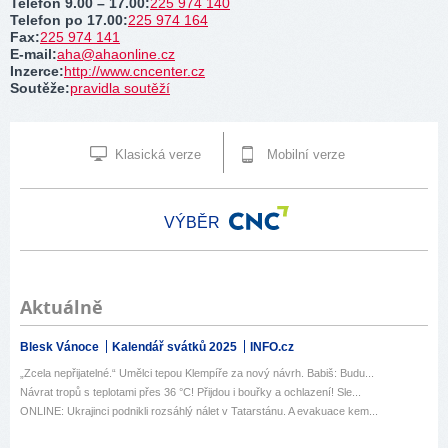
Telefon 9.00 – 17.00
:
225 974 140
Telefon po 17.00
:
225 974 164
Fax
:
225 974 141
E-mail
:
aha@ahaonline.cz
Inzerce
:
http://www.cncenter.cz
Soutěže
:
pravidla soutěží
Klasická verze
Mobilní verze
VÝBĚR
Aktuálně
Blesk Vánoce
Kalendář svátků 2025
INFO.cz
„Zcela nepřijatelné.“ Umělci tepou Klempíře za nový návrh. Babiš: Budu...
Návrat tropů s teplotami přes 36 °C! Přijdou i bouřky a ochlazení! Sle...
ONLINE: Ukrajinci podnikli rozsáhlý nálet v Tatarstánu. A evakuace kem...