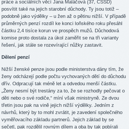
práce a sociálních věcí Jana Maláčová (37, ČSSD)
posvítit také na jejich starobní důchody. Ty jsou totiž –
podobně jako výdělky – u žen až o pětinu nižší. V případě
průměrných penzí rozdíl ke konci loňského roku přesáhl
částku 2,4 tisíce korun ve prospěch mužů. Důchodová
komise proto dostala za úkol zaměřit se na tři varianty
řešení, jak stále se rozevírající nůžky zastavit.
Dělení penzí
Nižší ženské penze jsou podle ministerstva dány tím, že
ženy odcházejí podle počtu vychovaných dětí do důchodu
dřív. Odpracují tak méně let a odvedou menší částku.
„Ženy nesmí být trestány za to, že se rozhodly pečovat o
děti nebo o své rodiče,“ míní však ministryně. Ze dvou
třetin jsou pak na vině jejich nižší výdělky. Jedním z
návrhů, který by to mohl zvrátit, je zavedení společného
vyměřovacího základu partnerů. Jejich základ by se
sečetl, pak rozdělil rovným dílem a oba by tak pobírali