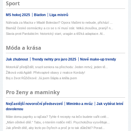
Sport
MS hokej 2025
Biatlon
Liga mistrů
Náhrada za Macka v Mladé Boleslavi? Opora Vlašimi to nebude, přichází ...
Blamáž české osmnáctky a co se s ní musí stát. Velká zkouška, pranýř n...
Slavia proti Pardubicím: historický start, uragán a těžká adaptace. Al...
Móda a krása
Jak zhubnout
Trendy nehty pro jaro 2025
Nové make-up trendy
Motorkář předjížděl, srazil seniora na přechodu: Jeden mrtvý, jeden tě...
Žilková volá Agátě: Překvapivé obavy z reakce Korduly!
Boj o život Růžičkové: Já jsem šlápla a letěla jsem
Pro ženy a maminky
Nejčastější novoroční předsevzetí
Miminko a mráz
Jak vybírat letní
dovolenou
Máte doma papriky a rajčata? Tyhle 4 recepty na lečo budete vařit celé...
„Mám ošklivé dítě.“ Tabu, o kterém rodiče mlčí. Psycholožka vysvětluje...
Jak přimět dítě, aby lezlo po čtyřech a proč je to tak důležité? Porad...