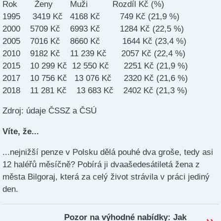
Rok Ženy Muži Rozdíl Kč (%)
1995 3419 Kč 4168 Kč 749 Kč (21,9 %)
2000 5709 Kč 6993 Kč 1284 Kč (22,5 %)
2005 7016 Kč 8660 Kč 1644 Kč (23,4 %)
2010 9182 Kč 11 239 Kč 2057 Kč (22,4 %)
2015 10 299 Kč 12 550 Kč 2251 Kč (21,9 %)
2017 10 756 Kč 13 076 Kč 2320 Kč (21,6 %)
2018 11 281 Kč 13 683 Kč 2402 Kč (21,3 %)
Zdroj: údaje ČSSZ a ČSÚ
Víte, že...
...nejnižší penze v Polsku dělá pouhé dva groše, tedy asi
12 haléřů měsíčně? Pobírá ji dvaašedesátiletá žena z
města Bilgoraj, která za celý život strávila v práci jediný
den.
Pozor na výhodné nabídky: Jak