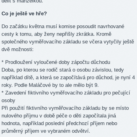
dělit s manželkou.
Co je ještě ve hře?
Do začátku května musí komise posoudit navrhované
cesty k tomu, aby ženy nepřišly zkrátka. Kromě
společného vyměřovacího základu se včera vytyčily ještě
dvě možnosti:
* Prodloužení vyloučené doby zápočtu důchodu
Doba, po kterou se rodič stará o osobu závislou, tedy
například dítě, a která se započítává pro důchod, je nyní 4
roky. Podle Maláčové by to ale mělo být 9.
* Zavedení fiktivního vyměřovacího základu pro pečující
osoby
Při použití fiktivního vyměřovacího základu by se místo
nulového příjmu v době péče o děti započítala jiná
hodnota, například poslední předchozí příjem nebo
průměrný příjem ve vybraném odvětví.