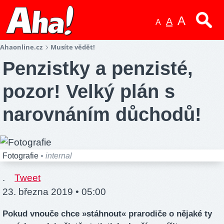
A
A
A
Ahaonline.cz
Musíte vědět!
Penzistky a penzisté,
pozor! Velký plán s
narovnáním důchodů!
Fotografie
• internal
.
Tweet
23. března 2019 • 05:00
Pokud vnouče chce »stáhnout« prarodiče o nějaké ty