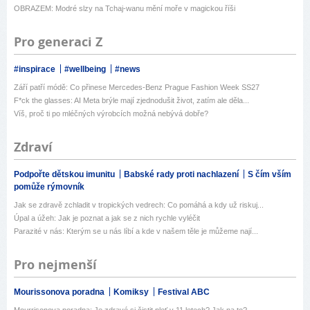
OBRAZEM: Modré slzy na Tchaj-wanu mění moře v magickou říši
Pro generaci Z
#inspirace
#wellbeing
#news
Září patří módě: Co přinese Mercedes-Benz Prague Fashion Week SS27
F*ck the glasses: AI Meta brýle mají zjednodušit život, zatím ale děla...
Víš, proč ti po mléčných výrobcích možná nebývá dobře?
Zdraví
Podpořte dětskou imunitu
Babské rady proti nachlazení
S čím vším
pomůže rýmovník
Jak se zdravě zchladit v tropických vedrech: Co pomáhá a kdy už riskuj...
Úpal a úžeh: Jak je poznat a jak se z nich rychle vyléčit
Parazité v nás: Kterým se u nás líbí a kde v našem těle je můžeme nají...
Pro nejmenší
Mourissonova poradna
Komiksy
Festival ABC
Mourrisonova poradna: Je zdravé si čistit pleť v 11 letech? Jak na to?