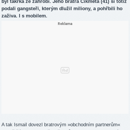
byl takřka ze záhrobí. Jeho bratra Čikmeta (41) si totiž
podali gangsteři, kterým dlužil miliony, a pohřbili ho
zaživa. I s mobilem.
A tak Ismail dovezl bratrovým »obchodním partnerům«