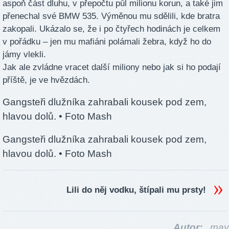
aspoň část dluhu, v přepočtu půl milionu korun, a také jim
přenechal své BMW 535. Výměnou mu sdělili, kde bratra
zakopali. Ukázalo se, že i po čtyřech hodinách je celkem
v pořádku – jen mu mafiáni polámali žebra, když ho do
jámy vlekli.
Jak ale zvládne vracet další miliony nebo jak si ho podají
příště, je ve hvězdách.
Gangsteři dlužníka zahrabali kousek pod zem,
hlavou dolů.
• Foto Mash
Gangsteři dlužníka zahrabali kousek pod zem,
hlavou dolů.
• Foto Mash
Lili do něj vodku, štípali mu prsty!
Autor:
mav