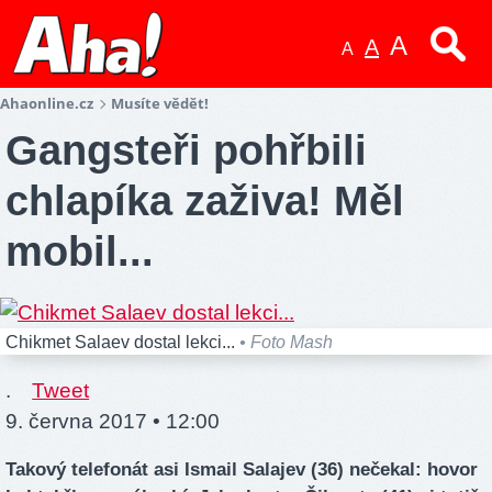
A
A
A
Ahaonline.cz
Musíte vědět!
Gangsteři pohřbili
chlapíka zaživa! Měl
mobil...
Chikmet Salaev dostal lekci...
• Foto Mash
.
Tweet
9. června 2017 • 12:00
Takový telefonát asi Ismail Salajev (36) nečekal: hovor