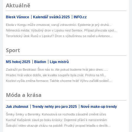
Aktuálně
Blesk Vánoce
Kalendář svátků 2025
INFO.cz
Ebola v Kongu může zmutovat, varují zdravotníci. Epidemie je prý druhá...
Německá média: Výbušný dron v Lipsku nesl Semtex. Případ převzala spol...
Teroristický útok Rusů v Lipsku!? Dron s výbušninou se našel u Antonov...
Sport
MS hokej 2025
Biatlon
Liga mistrů
Zadražil po Besiktasi: Štve nás to. Ale pokud budeme hrát jako dnes......
Hradec hrál velice dobře, ale kvalita soupeře byla znát. Prohra na hři...
Kozlovi vyšla změna formace: Takhle chceme hrát! Výhru zařídili sváteč...
Móda a krása
Jak zhubnout
Trendy nehty pro jaro 2025
Nové make-up trendy
Šmiky šmiky u Bereniky. Kohoutová se rozhodla zásadně změnit účes
Kuchař Kašpárek slavil po boku krásky: Dojemné přání k narozeninám
Šokující video ukazuje zkázu na palubě: Prudký propad letadla o desítk...