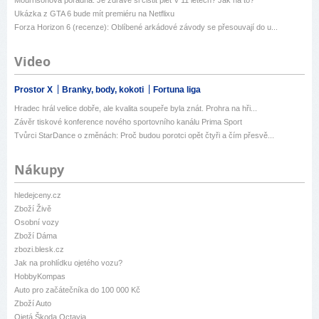
Ukázka z GTA 6 bude mít premiéru na Netflixu
Forza Horizon 6 (recenze): Oblíbené arkádové závody se přesouvají do u...
Video
Prostor X
Branky, body, kokoti
Fortuna liga
Hradec hrál velice dobře, ale kvalita soupeře byla znát. Prohra na hři...
Závěr tiskové konference nového sportovního kanálu Prima Sport
Tvůrci StarDance o změnách: Proč budou porotci opět čtyři a čím přesvě...
Nákupy
hledejceny.cz
Zboží Živě
Osobní vozy
Zboží Dáma
zbozi.blesk.cz
Jak na prohlídku ojetého vozu?
HobbyKompas
Auto pro začátečníka do 100 000 Kč
Zboží Auto
Ojetá Škoda Octavia