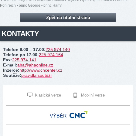
•
Veronika Gajerová
•
Veronika Žilková
•
Vojtěch Dyk
•
Vojtěch Kotek
•
Zdeněk
Pohlreich
•
princ George
•
princ Harry
Zpět na titulní stranu
KONTAKTY
Telefon 9.00 – 17.00
:
225 974 140
Telefon po 17.00
:
225 974 164
Fax
:
225 974 141
E-mail
:
aha@ahaonline.cz
Inzerce
:
http://www.cncenter.cz
Soutěže
:
pravidla soutěží
Klasická verze
Mobilní verze
VÝBĚR