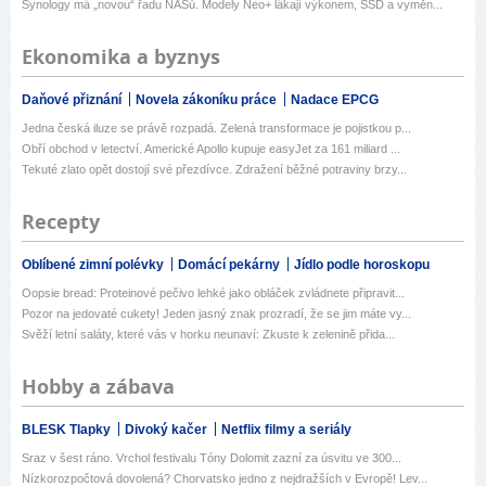
Synology má „novou“ řadu NASů. Modely Neo+ lákají výkonem, SSD a vyměn...
Ekonomika a byznys
Daňové přiznání
Novela zákoníku práce
Nadace EPCG
Jedna česká iluze se právě rozpadá. Zelená transformace je pojistkou p...
Obří obchod v letectví. Americké Apollo kupuje easyJet za 161 miliard ...
Tekuté zlato opět dostojí své přezdívce. Zdražení běžné potraviny brzy...
Recepty
Oblíbené zimní polévky
Domácí pekárny
Jídlo podle horoskopu
Oopsie bread: Proteinové pečivo lehké jako obláček zvládnete připravit...
Pozor na jedovaté cukety! Jeden jasný znak prozradí, že se jim máte vy...
Svěží letní saláty, které vás v horku neunaví: Zkuste k zelenině přida...
Hobby a zábava
BLESK Tlapky
Divoký kačer
Netflix filmy a seriály
Sraz v šest ráno. Vrchol festivalu Tóny Dolomit zazní za úsvitu ve 300...
Nízkorozpočtová dovolená? Chorvatsko jedno z nejdražších v Evropě! Lev...