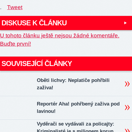
.
Tweet
DISKUSE K ČLÁNKU
U tohoto článku ještě nejsou žádné komentáře.
Buďte první!
SOUVISEJÍCÍ ČLÁNKY
Oběti lichvy: Neplatiče pohřbili
zaživa!
Reportér Aha! pohřbený zaživa pod
lavinou!
Vyděrači se vydávali za policajty:
Kriminalisté je s milionem korun