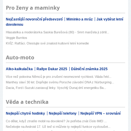
Pro ženy a maminky
Nejčastější novoroční předsevzetí
Miminko a mráz
Jak vybírat letní
dovolenou
Hlasatelka a moderátorka Saskia Burešová (80) - Smrt manžela ji zdrtil...
Veggie Burritos
KVÍZ: Rafťáci. Otestujte své znalosti kultovní letní komedie
Auto-moto
Alko-kalkulačka
Rallye Dakar 2025
Dálniční známka 2025
Více než polovina Němců je pro zrušení neomezené rychlosti. Vláda řekl...
Manthey slaví 30 let: Dopřejte svému Porsche závodní DNA z Nürburgring...
Dacia, Ford i Suzuki zastavují linky. Vyschlý Dunaj drtí energetiku Ba...
Věda a technika
Nejlepší chytré hodinky
Nejlepší telefony
Nejlepší VPN – srovnání
Co dělat, když ztratíte mobil na dovolené? Je potřeba znát číslo IMEI ...
Nečekejte na Android 17. Už teď si můžete ty nejlepší funkce vyzkoušet...