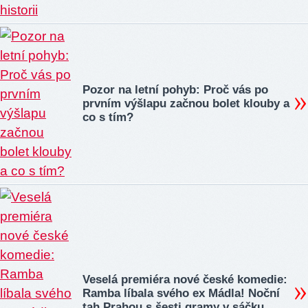
Pozor na letní pohyb: Proč vás po
prvním výšlapu začnou bolet klouby a
co s tím?
Veselá premiéra nové české komedie:
Ramba líbala svého ex Mádla! Noční
tah Prahou s šesti gramy v sáčku…