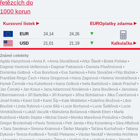
Kurzovní lístek
EUROplatby zdarma
EUR
24,14
24,26
USD
21,01
21,19
Kalkulačka
Známé celebrity
Agáta Hanychová
•
Anna K.
•
Anna Slováčková
•
Artur Štaidl
•
Bolek Polívka
•
Dagmar Havlová-Veškrnová
•
Dagmar Patrasová
•
Daniela Písařovicová
•
Dominika Gottová
•
Eva Burešová
•
Eva Samková
•
Felix Slováček
•
Filip Blažek
•
František Ringo Čech
•
Hana Gregorová
•
Hana Zagorová
•
Helena Vondráčková
•
Hynek Čermák
•
Iva Kubelková
•
Ivana Gottová
•
Iveta Bartošová
•
Jakub Prachař
•
Jan Čenský
•
Jan Kraus
•
Jana Adamcová Nováková
•
Jana Boušková
•
Jaroslava
Obermaierová
•
Jiří Bartoška
•
Jiří Krampol
•
Jiřina Bohdalová
•
Jitka Čvančarová
•
Josef Kokta
•
Karel Gott
•
Karel Šíp
•
Kate Middleton
•
Kateřina Brožová
•
Libor
Bouček
•
Linda Rybová
•
Lucie Bílá
•
Lucie Borhyová
•
Lucie Šafářová
•
Lucie
Vondráčková
•
Lukáš Vaculík
•
Mahulena Bočanová
•
Marek Eben
•
Marta
Kubišová
•
Martin Dejdar
•
Michal David
•
Monika Marešová-Poslušná
•
Ondřej
Gregor Brzobohatý
•
Pavla Tomicová
•
Petr Janda
•
Rey Koranteng
•
Sára Affašová
•
Sara Sandeva
•
Simona Krainová
•
Štefan Margita
•
Taťána Kuchařová
•
Tatiana
Dyková
•
Tereza Kostková
•
Tomáš Plekanec
•
Václav Neckář
•
Veronika Arichteva