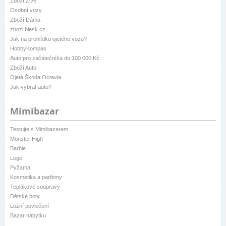
Zboží Živě
Osobní vozy
Zboží Dáma
zbozi.blesk.cz
Jak na prohlídku ojetého vozu?
HobbyKompas
Auto pro začátečníka do 100 000 Kč
Zboží Auto
Ojetá Škoda Octavia
Jak vybrat auto?
Mimibazar
Testujte s Mimibazarem
Monster High
Barbie
Lego
Pyžama
Kosmetika a parfémy
Teplákové soupravy
Dětské boty
Ložní povlečení
Bazar nábytku