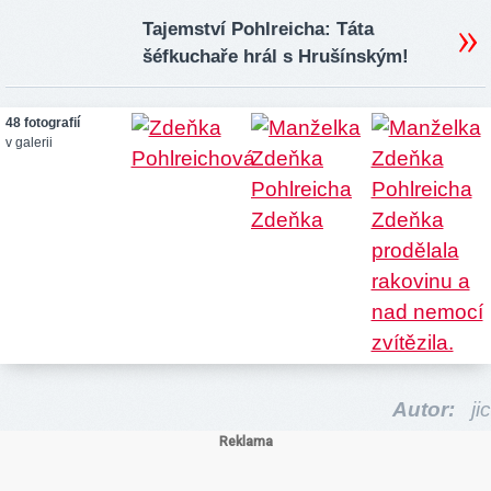
Tajemství Pohlreicha: Táta
šéfkuchaře hrál s Hrušínským!
48 fotografií
v galerii
Autor:
jic