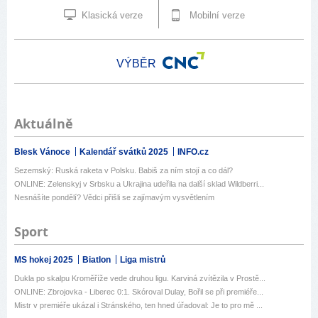
Klasická verze
Mobilní verze
VÝBĚR
Aktuálně
Blesk Vánoce
Kalendář svátků 2025
INFO.cz
Sezemský: Ruská raketa v Polsku. Babiš za ním stojí a co dál?
ONLINE: Zelenskyj v Srbsku a Ukrajina udeřila na další sklad Wildberri...
Nesnášíte pondělí? Vědci přišli se zajímavým vysvětlením
Sport
MS hokej 2025
Biatlon
Liga mistrů
Dukla po skalpu Kroměříže vede druhou ligu. Karviná zvítězila v Prostě...
ONLINE: Zbrojovka - Liberec 0:1. Skóroval Dulay, Bořil se při premiéře...
Mistr v premiéře ukázal i Stránského, ten hned úřadoval: Je to pro mě ...