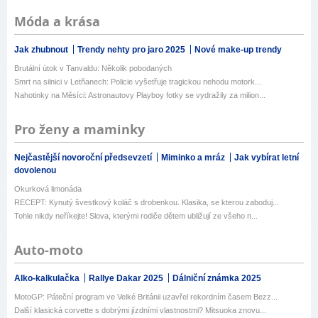
Móda a krása
Jak zhubnout
Trendy nehty pro jaro 2025
Nové make-up trendy
Brutální útok v Tanvaldu: Několik pobodaných
Smrt na silnici v Letňanech: Policie vyšetřuje tragickou nehodu motork...
Nahotinky na Měsíci: Astronautovy Playboy fotky se vydražily za milion...
Pro ženy a maminky
Nejčastější novoroční předsevzetí
Miminko a mráz
Jak vybírat letní
dovolenou
Okurková limonáda
RECEPT: Kynutý švestkový koláč s drobenkou. Klasika, se kterou zaboduj...
Tohle nikdy neříkejte! Slova, kterými rodiče dětem ubližují ze všeho n...
Auto-moto
Alko-kalkulačka
Rallye Dakar 2025
Dálniční známka 2025
MotoGP: Páteční program ve Velké Británii uzavřel rekordním časem Bezz...
Další klasická corvette s dobrými jízdními vlastnostmi? Mitsuoka znovu...