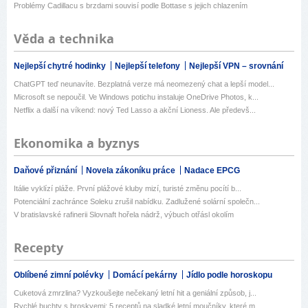
Problémy Cadillacu s brzdami souvisí podle Bottase s jejich chlazením
Věda a technika
Nejlepší chytré hodinky
Nejlepší telefony
Nejlepší VPN – srovnání
ChatGPT teď neunavíte. Bezplatná verze má neomezený chat a lepší model...
Microsoft se nepoučil. Ve Windows potichu instaluje OneDrive Photos, k...
Netflix a další na víkend: nový Ted Lasso a akční Lioness. Ale předevš...
Ekonomika a byznys
Daňové přiznání
Novela zákoníku práce
Nadace EPCG
Itálie vyklízí pláže. První plážové kluby mizí, turisté změnu pocítí b...
Potenciální zachránce Soleku zrušil nabídku. Zadlužené solární společn...
V bratislavské rafinerii Slovnaft hořela nádrž, výbuch otřásl okolím
Recepty
Oblíbené zimní polévky
Domácí pekárny
Jídlo podle horoskopu
Cuketová zmrzlina? Vyzkoušejte nečekaný letní hit a geniální způsob, j...
Rychlé buchty s broskvemi: 5 receptů na sladké letní moučníky, které m...