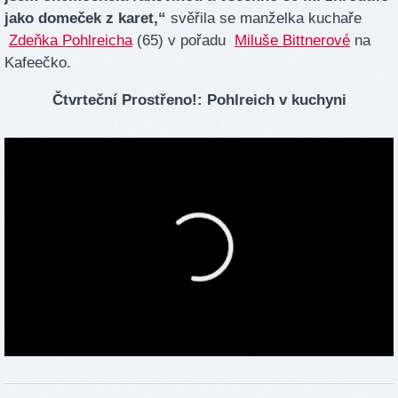
jako domeček z karet,“
svěřila se manželka kuchaře
Zdeňka Pohlreicha
(65) v pořadu
Miluše Bittnerové
na
Kafeečko.
Čtvrteční Prostřeno!: Pohlreich v kuchyni