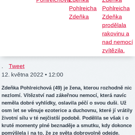
.
Tweet
12. května 2022 • 12:00
Zdeňka Pohlreichová (49) je žena, kterou rozhodně nic
nezlomí. Vítězství nad zákeřnou nemocí, která navíc
neměla dobré vyhlídky, oslavila péčí o svou duši. Už
osm let se věnuje ezoterice a duchovnu, které jí vrátily
životní sílu v té nejčistší podobě. Podělila se však i o
kruté momenty plné beznaděje a smutku, kdy dokonce
pomýšlela i na to, že ze světa dobrovolně odejde.