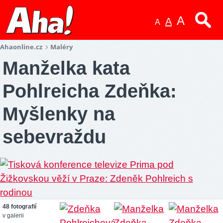
A
A
A
Ahaonline.cz
Maléry
Manželka kata
Pohlreicha Zdeňka:
Myšlenky na
sebevraždu
48 fotografií
v galerii