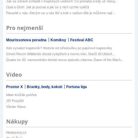
Jak se zdravě zchladit v tropických vedrech: Co pomáhá a kdy už riskuj...
Úpal a úžeh: Jak je poznat a jak se z nich rychle vyléčit
Parazité v nás: Kterým se u nás líbí a kde v našem těle je můžeme nají...
Pro nejmenší
Mourissonova poradna
Komiksy
Festival ABC
Kdo vynalezl kapesník? Historie od středověku po papírové kapesníky
Ghost Recon Wildlands dostal vylepšení a novou misi. Starší díl Ubisof...
Quake ke 30. narozeninám dostal novou epizodu zdarma. Dawn of the Mach...
Video
Prostor X
Branky, body, kokoti
Fortuna liga
Milan Knížák pohřeb
Jiří Pospíšil
Václav Klaus
Nákupy
hledejceny.cz