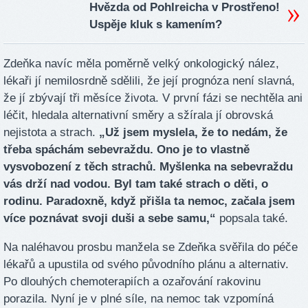
Hvězda od Pohlreicha v Prostřeno!
Uspěje kluk s kamením?
Zdeňka navíc měla poměrně velký onkologický nález,
lékaři jí nemilosrdně sdělili, že její prognóza není slavná,
že jí zbývají tři měsíce života. V první fázi se nechtěla ani
léčit, hledala alternativní směry a sžírala jí obrovská
nejistota a strach.
„Už jsem myslela, že to nedám, že
třeba spáchám sebevraždu. Ono je to vlastně
vysvobození z těch strachů. Myšlenka na sebevraždu
vás drží nad vodou. Byl tam také strach o děti, o
rodinu. Paradoxně, když přišla ta nemoc, začala jsem
více poznávat svoji duši a sebe samu,“
popsala také.
Na naléhavou prosbu manžela se Zdeňka svěřila do péče
lékařů a upustila od svého původního plánu a alternativ.
Po dlouhých chemoterapiích a ozařování rakovinu
porazila. Nyní je v plné síle, na nemoc tak vzpomíná