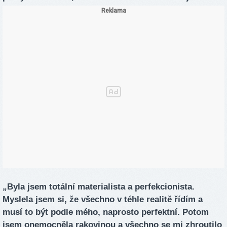
„Byla jsem totální materialista a perfekcionista.
Myslela jsem si, že všechno v téhle realitě řídím a
musí to být podle mého, naprosto perfektní. Potom
jsem onemocněla rakovinou a všechno se mi zhroutilo