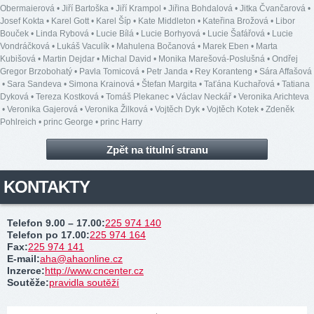
Obermaierová
•
Jiří Bartoška
•
Jiří Krampol
•
Jiřina Bohdalová
•
Jitka Čvančarová
•
Josef Kokta
•
Karel Gott
•
Karel Šíp
•
Kate Middleton
•
Kateřina Brožová
•
Libor
Bouček
•
Linda Rybová
•
Lucie Bílá
•
Lucie Borhyová
•
Lucie Šafářová
•
Lucie
Vondráčková
•
Lukáš Vaculík
•
Mahulena Bočanová
•
Marek Eben
•
Marta
Kubišová
•
Martin Dejdar
•
Michal David
•
Monika Marešová-Poslušná
•
Ondřej
Gregor Brzobohatý
•
Pavla Tomicová
•
Petr Janda
•
Rey Koranteng
•
Sára Affašová
•
Sara Sandeva
•
Simona Krainová
•
Štefan Margita
•
Taťána Kuchařová
•
Tatiana
Dyková
•
Tereza Kostková
•
Tomáš Plekanec
•
Václav Neckář
•
Veronika Arichteva
•
Veronika Gajerová
•
Veronika Žilková
•
Vojtěch Dyk
•
Vojtěch Kotek
•
Zdeněk
Pohlreich
•
princ George
•
princ Harry
Zpět na titulní stranu
KONTAKTY
Telefon 9.00 – 17.00
:
225 974 140
Telefon po 17.00
:
225 974 164
Fax
:
225 974 141
E-mail
:
aha@ahaonline.cz
Inzerce
:
http://www.cncenter.cz
Soutěže
:
pravidla soutěží