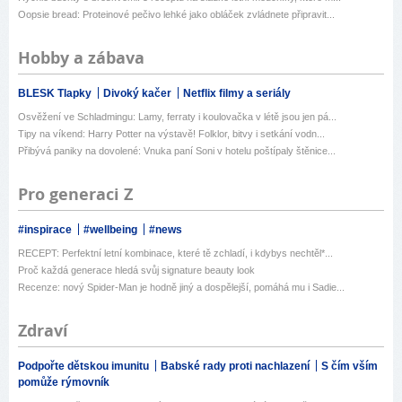
Oopsie bread: Proteinové pečivo lehké jako obláček zvládnete připravit...
Hobby a zábava
BLESK Tlapky
Divoký kačer
Netflix filmy a seriály
Osvěžení ve Schladmingu: Lamy, ferraty i koulovačka v létě jsou jen pá...
Tipy na víkend: Harry Potter na výstavě! Folklor, bitvy i setkání vodn...
Přibývá paniky na dovolené: Vnuka paní Soni v hotelu poštípaly štěnice...
Pro generaci Z
#inspirace
#wellbeing
#news
RECEPT: Perfektní letní kombinace, které tě zchladí, i kdybys nechtěl*...
Proč každá generace hledá svůj signature beauty look
Recenze: nový Spider-Man je hodně jiný a dospělejší, pomáhá mu i Sadie...
Zdraví
Podpořte dětskou imunitu
Babské rady proti nachlazení
S čím vším
pomůže rýmovník