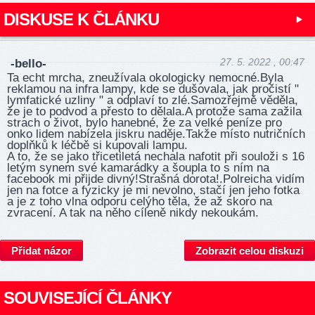
DISKUSE K ČLÁNKU
27. 5. 2022 , 00:47
-bello-
Ta echt mrcha, zneužívala okologicky nemocné.Byla
reklamou na infra lampy, kde se dušovala, jak pročistí "
lymfatické uzliny " a odplaví to zlé.Samozřejmě věděla,
že je to podvod a přesto to dělala.A protože sama zažila
strach o život, bylo hanebné, že za velké peníze pro
onko lidem nabízela jiskru naděje.Takže místo nutričních
doplňků k léčbě si kupovali lampu.
A to, že se jako třicetiletá nechala nafotit při souloži s 16
letým synem své kamarádky a šoupla to s ním na
facebook mi přijde divný!Strašná dorota!.Polreicha vidím
jen na fotce a fyzicky je mi nevolno, stačí jen jeho fotka
a je z toho vlna odporu celýho těla, že až skoro na
zvracení. A tak na něho cíleně nikdy nekoukám.
Přidat názor
Zobrazit celou diskuzi
SOUVISEJÍCÍ ČLÁNKY