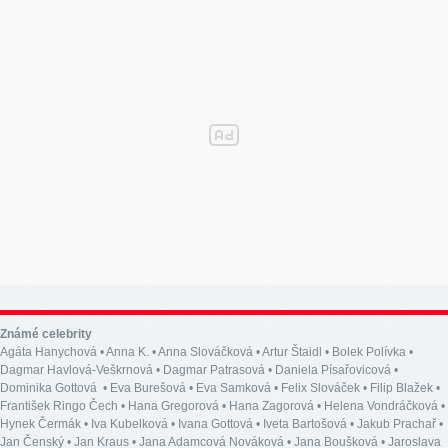
Známé celebrity
Agáta Hanychová
•
Anna K.
•
Anna Slováčková
•
Artur Štaidl
•
Bolek Polívka
•
Dagmar Havlová-Veškrnová
•
Dagmar Patrasová
•
Daniela Písařovicová
•
Dominika Gottová
•
Eva Burešová
•
Eva Samková
•
Felix Slováček
•
Filip Blažek
•
František Ringo Čech
•
Hana Gregorová
•
Hana Zagorová
•
Helena Vondráčková
•
Hynek Čermák
•
Iva Kubelková
•
Ivana Gottová
•
Iveta Bartošová
•
Jakub Prachař
•
Jan Čenský
•
Jan Kraus
•
Jana Adamcová Nováková
•
Jana Boušková
•
Jaroslava