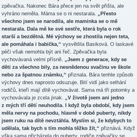
zpěvačka. Nakonec Bára přece jen na svět přišla, ale
vyhráno neměla. Máma se o ni nestarala.
„Přesto
všechno jsem se narodila, ale maminka se o mě
nestarala. Dala mě ke své sestře, která byla o rok
starší a bezdětná. Mé výchovy se zhostila nejen teta,
ale pomáhala i babička,“
vysvětlila Basiková. O laskavé
péči však nemohla být ani řeč. Zpěvačka byla
vychovávaná velmi přísně.
„Jsem z generace, kdy se
děti za všechno bily, za nesnědenou svačinu ve škole
nebo za špatnou známku,“
přiznala. Bára tenhle způsob
výchovy dnes naprosto odsuzuje. Bití vidí jako selhání
rodičů, kteří mají dítě vychovávat. Sama má tři potomky a
vychovávala je zcela jinak.
„V životě jsem ani jedno
z mých tří dětí neuhodila. I když byla období, kdy jsem
měla nervy na pochodu, hlavně v době puberty, nikdy
jsem ruku na dítě nevztáhla. Myslím si, že kdybych to
udělala, tak bych s tím mohla těžko žít,“
přiznává. Když
vška sama přicházela do puberty, rodiče zpěvačky se