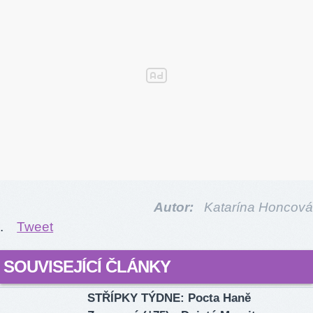
Autor:
Katarína Honcová
.
Tweet
SOUVISEJÍCÍ ČLÁNKY
STŘÍPKY TÝDNE: Pocta Haně