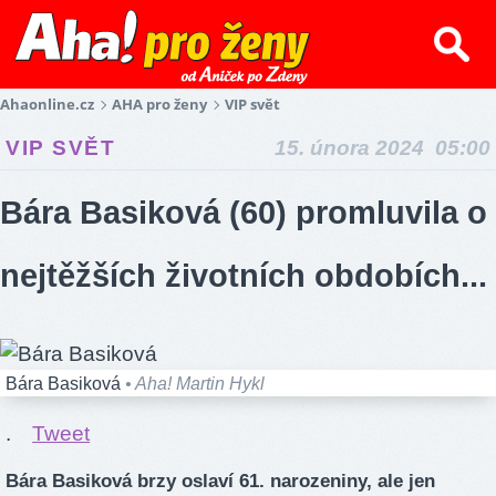
Ahaonline.cz
AHA pro ženy
VIP svět
VIP SVĚT
15. února 2024 05:00
Bára Basiková (60) promluvila o
nejtěžších životních obdobích...
Bára Basiková
• Aha! Martin Hykl
.
Tweet
Bára Basiková brzy oslaví 61. narozeniny, ale jen