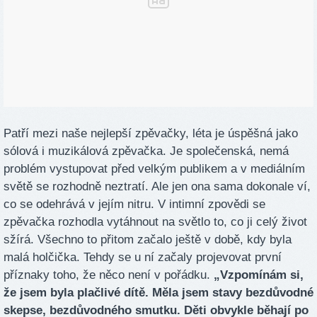
Patří mezi naše nejlepší zpěvačky, léta je úspěšná jako
sólová i muzikálová zpěvačka. Je společenská, nemá
problém vystupovat před velkým publikem a v mediálním
světě se rozhodně neztratí. Ale jen ona sama dokonale ví,
co se odehrává v jejím nitru. V intimní zpovědi se
zpěvačka rozhodla vytáhnout na světlo to, co ji celý život
sžírá. Všechno to přitom začalo ještě v době, kdy byla
malá holčička. Tehdy se u ní začaly projevovat první
příznaky toho, že něco není v pořádku.
„Vzpomínám si,
že jsem byla plačlivé dítě. Měla jsem stavy bezdůvodné
skepse, bezdůvodného smutku. Děti obvykle běhají po