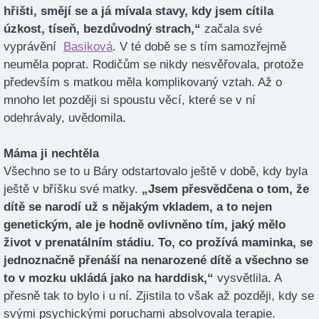
hřišti, smějí se a já mívala stavy, kdy jsem cítila
úzkost, tíseň, bezdůvodný strach,“
začala své
vyprávění
Basiková
. V té době se s tím samozřejmě
neuměla poprat. Rodičům se nikdy nesvěřovala, protože
především s matkou měla komplikovaný vztah. Až o
mnoho let později si spoustu věcí, které se v ní
odehrávaly, uvědomila.
Máma ji nechtěla
Všechno se to u Báry odstartovalo ještě v době, kdy byla
ještě v bříšku své matky.
„Jsem přesvědčena o tom, že
dítě se narodí už s nějakým vkladem, a to nejen
genetickým, ale je hodně ovlivněno tím, jaký mělo
život v prenatálním stádiu. To, co prožívá maminka, se
jednoznačně přenáší na nenarozené dítě a všechno se
to v mozku ukládá jako na harddisk,“
vysvětlila. A
přesně tak to bylo i u ní. Zjistila to však až později, kdy se
svými psychickými poruchami absolvovala terapie.