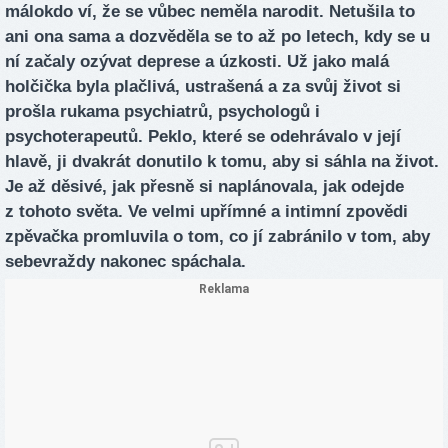
málokdo ví, že se vůbec neměla narodit. Netušila to
ani ona sama a dozvěděla se to až po letech, kdy se u
ní začaly ozývat deprese a úzkosti. Už jako malá
holčička byla plačlivá, ustrašená a za svůj život si
prošla rukama psychiatrů, psychologů i
psychoterapeutů. Peklo, které se odehrávalo v její
hlavě, ji dvakrát donutilo k tomu, aby si sáhla na život.
Je až děsivé, jak přesně si naplánovala, jak odejde
z tohoto světa. Ve velmi upřímné a intimní zpovědi
zpěvačka promluvila o tom, co jí zabránilo v tom, aby
sebevraždy nakonec spáchala.