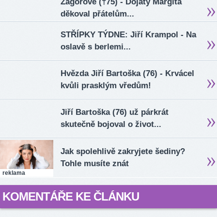
Zagorové (†75) - Dojatý Margita
děkoval přátelům...
STŘÍPKY TÝDNE: Jiří Krampol - Na
oslavě s berlemi...
Hvězda Jiří Bartoška (76) - Krvácel
kvůli prasklým vředům!
Jiří Bartoška (76) už párkrát
skutečně bojoval o život...
Jak spolehlivě zakryjete šediny?
Tohle musíte znát
reklama
KOMENTÁŘE KE ČLÁNKU