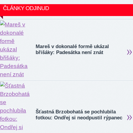
ČLÁNKY ODJINUD
Mareš v dokonalé formě ukázal
břišáky: Padesátka není znát
Šťastná Brzobohatá se pochlubila
fotkou: Ondřej si neodpustil rýpanec