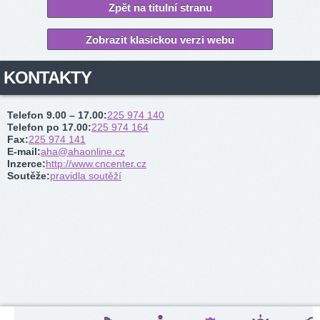
Zpět na titulní stranu
Zobrazit klasickou verzi webu
KONTAKTY
Telefon 9.00 – 17.00
:
225 974 140
Telefon po 17.00
:
225 974 164
Fax
:
225 974 141
E-mail
:
aha@ahaonline.cz
Inzerce
:
http://www.cncenter.cz
Soutěže
:
pravidla soutěží