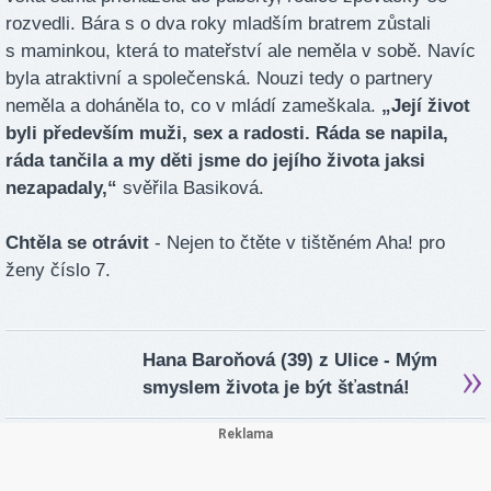
rozvedli. Bára s o dva roky mladším bratrem zůstali
s maminkou, která to mateřství ale neměla v sobě. Navíc
byla atraktivní a společenská. Nouzi tedy o partnery
neměla a doháněla to, co v mládí zameškala.
„Její život
byli především muži, sex a radosti. Ráda se napila,
ráda tančila a my děti jsme do jejího života jaksi
nezapadaly,“
svěřila Basiková.
Chtěla se otrávit
- Nejen to čtěte v tištěném Aha! pro
ženy číslo 7.
Hana Baroňová (39) z Ulice - Mým
smyslem života je být šťastná!