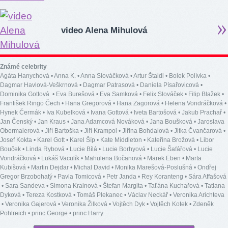
video Alena Mihulová
Známé celebrity
Agáta Hanychová
•
Anna K.
•
Anna Slováčková
•
Artur Štaidl
•
Bolek Polívka
•
Dagmar Havlová-Veškrnová
•
Dagmar Patrasová
•
Daniela Písařovicová
•
Dominika Gottová
•
Eva Burešová
•
Eva Samková
•
Felix Slováček
•
Filip Blažek
•
František Ringo Čech
•
Hana Gregorová
•
Hana Zagorová
•
Helena Vondráčková
•
Hynek Čermák
•
Iva Kubelková
•
Ivana Gottová
•
Iveta Bartošová
•
Jakub Prachař
•
Jan Čenský
•
Jan Kraus
•
Jana Adamcová Nováková
•
Jana Boušková
•
Jaroslava
Obermaierová
•
Jiří Bartoška
•
Jiří Krampol
•
Jiřina Bohdalová
•
Jitka Čvančarová
•
Josef Kokta
•
Karel Gott
•
Karel Šíp
•
Kate Middleton
•
Kateřina Brožová
•
Libor
Bouček
•
Linda Rybová
•
Lucie Bílá
•
Lucie Borhyová
•
Lucie Šafářová
•
Lucie
Vondráčková
•
Lukáš Vaculík
•
Mahulena Bočanová
•
Marek Eben
•
Marta
Kubišová
•
Martin Dejdar
•
Michal David
•
Monika Marešová-Poslušná
•
Ondřej
Gregor Brzobohatý
•
Pavla Tomicová
•
Petr Janda
•
Rey Koranteng
•
Sára Affašová
•
Sara Sandeva
•
Simona Krainová
•
Štefan Margita
•
Taťána Kuchařová
•
Tatiana
Dyková
•
Tereza Kostková
•
Tomáš Plekanec
•
Václav Neckář
•
Veronika Arichteva
•
Veronika Gajerová
•
Veronika Žilková
•
Vojtěch Dyk
•
Vojtěch Kotek
•
Zdeněk
Pohlreich
•
princ George
•
princ Harry