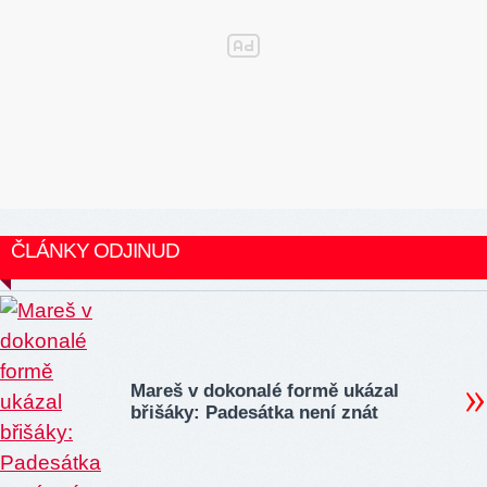
ČLÁNKY ODJINUD
Mareš v dokonalé formě ukázal
břišáky: Padesátka není znát