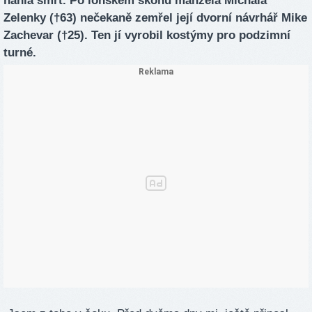
náhlá smrt. Po loňském skonu manžela Michala
Zelenky (†63) nečekaně zemřel její dvorní návrhář Mike
Zachevar (†25). Ten jí vyrobil kostýmy pro podzimní
turné.