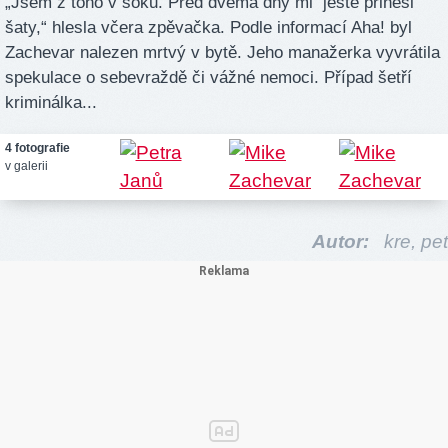
„Jsem z toho v šoku. Před dvěma dny mi ještě přinesl
šaty,“ hlesla včera zpěvačka. Podle informací Aha! byl
Zachevar nalezen mrtvý v bytě. Jeho manažerka vyvrátila
spekulace o sebevraždě či vážné nemoci. Případ šetří
kriminálka...
4 fotografie
v galerii
Autor:
kre,
pet