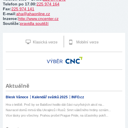
Telefon po 17.00
:
225 974 164
Fax
:
225 974 141
E-mail
:
aha@ahaonline.cz
Inzerce
:
http://www.cncenter.cz
Soutěže
:
pravidla soutěží
Klasická verze
Mobilní verze
VÝBĚR
Aktuálně
Blesk Vánoce
Kalendář svátků 2025
INFO.cz
Hra o letiště. Proč by se Babišovi hodilo dát část ruzyňských akcií na...
Navracel domů mrtvá těla Ukrajinců i Rusů: Smrt válečného hrdiny oznám...
Více lásky pro všechny. Prahou prošel Prague Pride, na účastníky pokři...