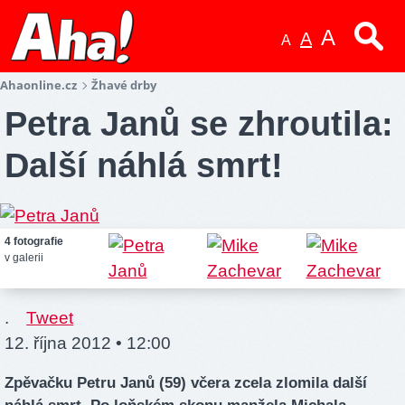
A
A
A
Ahaonline.cz
Žhavé drby
Petra Janů se zhroutila:
Další náhlá smrt!
4 fotografie
v galerii
.
Tweet
12. října 2012 • 12:00
Zpěvačku Petru Janů (59) včera zcela zlomila další