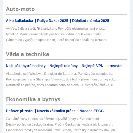
Auto-moto
Alko-kalkulačka
Rallye Dakar 2025
Dálniční známka 2025
Výhřev, čidla a stačí, říká průzkum. Pokročilá elektronika není priori...
MotoGP: Martin proměnil pole position ve výhru v britském sprintu
Câmara se vyjádřil ke spekulacím, které ho pojí se sedačkou u Haasu
Věda a technika
Nejlepší chytré hodinky
Nejlepší telefony
Nejlepší VPN – srovnání
Aktualizujte své Windows 11 Insider do 11. srpna. Pak už vám nebudou f...
Pokračuje záchrana Starshipu. V moři už dva týdny plave monstrum vysok...
Normálně za peníze, dnes zadarmo nebo se slevou: Univerzální čtečka, c...
Ekonomika a byznys
Daňové přiznání
Novela zákoníku práce
Nadace EPCG
Za státní dluhy Česko platí čtvrté nejvyšší úroky v Evropské unii
Děsivý pohled na českou krajinu. Proč v Česku mizí voda a jak k tomu p...
Emancipace českých miliardářů. Proč Strnad, Křetínský a Komárek nakupu...