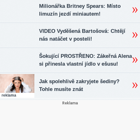
Milionářka Britney Spears: Místo
limuzín jezdí miniautem!
VIDEO Vyděšená Bartošová: Chtějí
nás natáčet v posteli!
Šokující PROSTŘENO: Zákeřná Alena
si přinesla vlastní jídlo v ešusu!
Jak spolehlivě zakryjete šediny?
Tohle musíte znát
reklama