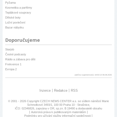
Pyžama
Kosmetika a parfémy
Teplákové soupravy
Dětské boty
Ložní povlečení
Bazar nábytku
Doporučujeme
Starjob
České podcasty
Rádio a zábava pro děti
Frekvence 1
Evropa 2
patička vygenerovaná: 18:50:13 08.08.2026
Inzerce
Redakce
RSS
© 2001 - 2026 Copyright
CZECH NEWS CENTER a.s.
se sídlem náměstí Marie
Schmolkové 3493/1, 100 00 Praha 10 - Strašnice,
IČO: 02346826, zapsána v OR, sp.zn. B 19490 a dodavatelé obsahu
Autorská práva k publikovaným materiálům
Podmínky pro užívání služby informační společnosti