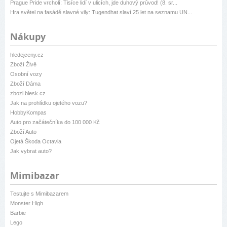
Prague Pride vrcholí: Tisíce lidí v ulicích, jde duhový průvod! (8. sr...
Hra světel na fasádě slavné vily: Tugendhat slaví 25 let na seznamu UN...
Nákupy
hledejceny.cz
Zboží Živě
Osobní vozy
Zboží Dáma
zbozi.blesk.cz
Jak na prohlídku ojetého vozu?
HobbyKompas
Auto pro začátečníka do 100 000 Kč
Zboží Auto
Ojetá Škoda Octavia
Jak vybrat auto?
Mimibazar
Testujte s Mimibazarem
Monster High
Barbie
Lego