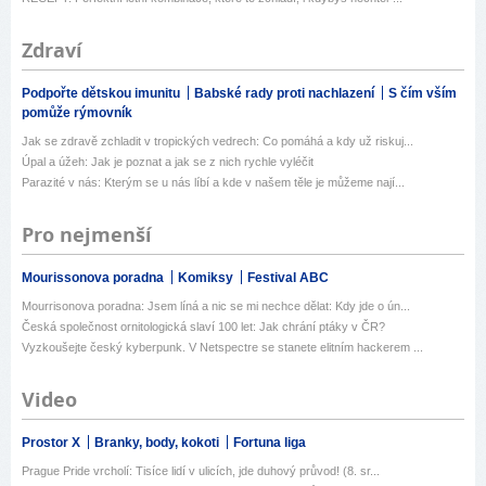
Zdraví
Podpořte dětskou imunitu
Babské rady proti nachlazení
S čím vším
pomůže rýmovník
Jak se zdravě zchladit v tropických vedrech: Co pomáhá a kdy už riskuj...
Úpal a úžeh: Jak je poznat a jak se z nich rychle vyléčit
Parazité v nás: Kterým se u nás líbí a kde v našem těle je můžeme nají...
Pro nejmenší
Mourissonova poradna
Komiksy
Festival ABC
Mourrisonova poradna: Jsem líná a nic se mi nechce dělat: Kdy jde o ún...
Česká společnost ornitologická slaví 100 let: Jak chrání ptáky v ČR?
Vyzkoušejte český kyberpunk. V Netspectre se stanete elitním hackerem ...
Video
Prostor X
Branky, body, kokoti
Fortuna liga
Prague Pride vrcholí: Tisíce lidí v ulicích, jde duhový průvod! (8. sr...