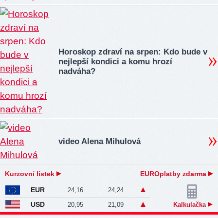
Horoskop zdraví na srpen: Kdo bude v
nejlepší kondici a komu hrozí
nadváha?
video Alena Mihulová
Kurzovní lístek
EUROplatby zdarma
EUR
24,16
24,24
USD
20,95
21,09
Kalkulačka