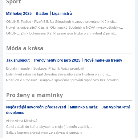
Sport
MS hokej 2025
Biatlon
Liga mistrů
ONLINE: Teplice - Plzeň 5:5. Na Stínadlech je znovu srovnáno! Krčík ob...
Hokej na univerzitě? Krásné! Olomoucký Spodniak o NCAA i vysokoškolský...
ONLINE: Zlín - Bohemians 0:2. Pražané jsou blízko první výhře! Z penal...
Móda a krása
Jak zhubnout
Trendy nehty pro jaro 2025
Nové make-up trendy
Brutální napadení Soukupa. Právník Agáty promluvil
Biden kvůli rakovině trpí! Bolestná slova jeho syna Huntera o šířící s...
Rozruch v Grónsku: Trumpova společnost provádí ropné vrty bez povolení...
Pro ženy a maminky
Nejčastější novoroční předsevzetí
Miminko a mráz
Jak vybírat letní
dovolenou
video Alena Mihulová
Co si zabalit do kufru, abyste na (nejen) u moře zazářily...
Salát s koprem a dresinkem ze zakysané smetany