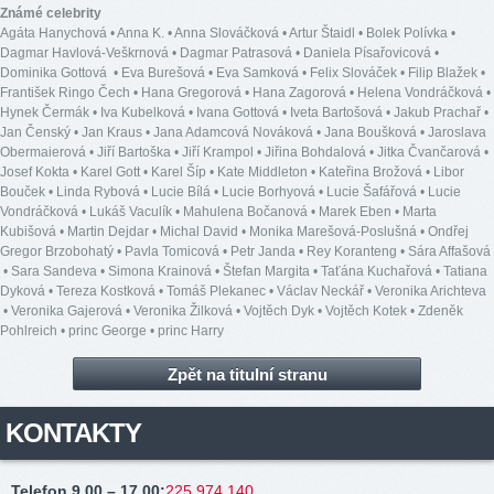
Známé celebrity
Agáta Hanychová
•
Anna K.
•
Anna Slováčková
•
Artur Štaidl
•
Bolek Polívka
•
Dagmar Havlová-Veškrnová
•
Dagmar Patrasová
•
Daniela Písařovicová
•
Dominika Gottová
•
Eva Burešová
•
Eva Samková
•
Felix Slováček
•
Filip Blažek
•
František Ringo Čech
•
Hana Gregorová
•
Hana Zagorová
•
Helena Vondráčková
•
Hynek Čermák
•
Iva Kubelková
•
Ivana Gottová
•
Iveta Bartošová
•
Jakub Prachař
•
Jan Čenský
•
Jan Kraus
•
Jana Adamcová Nováková
•
Jana Boušková
•
Jaroslava
Obermaierová
•
Jiří Bartoška
•
Jiří Krampol
•
Jiřina Bohdalová
•
Jitka Čvančarová
•
Josef Kokta
•
Karel Gott
•
Karel Šíp
•
Kate Middleton
•
Kateřina Brožová
•
Libor
Bouček
•
Linda Rybová
•
Lucie Bílá
•
Lucie Borhyová
•
Lucie Šafářová
•
Lucie
Vondráčková
•
Lukáš Vaculík
•
Mahulena Bočanová
•
Marek Eben
•
Marta
Kubišová
•
Martin Dejdar
•
Michal David
•
Monika Marešová-Poslušná
•
Ondřej
Gregor Brzobohatý
•
Pavla Tomicová
•
Petr Janda
•
Rey Koranteng
•
Sára Affašová
•
Sara Sandeva
•
Simona Krainová
•
Štefan Margita
•
Taťána Kuchařová
•
Tatiana
Dyková
•
Tereza Kostková
•
Tomáš Plekanec
•
Václav Neckář
•
Veronika Arichteva
•
Veronika Gajerová
•
Veronika Žilková
•
Vojtěch Dyk
•
Vojtěch Kotek
•
Zdeněk
Pohlreich
•
princ George
•
princ Harry
Zpět na titulní stranu
KONTAKTY
Telefon 9.00 – 17.00
:
225 974 140