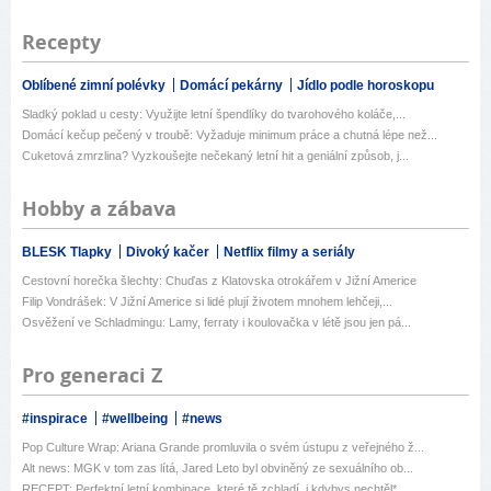
Recepty
Oblíbené zimní polévky
Domácí pekárny
Jídlo podle horoskopu
Sladký poklad u cesty: Využijte letní špendlíky do tvarohového koláče,...
Domácí kečup pečený v troubě: Vyžaduje minimum práce a chutná lépe než...
Cuketová zmrzlina? Vyzkoušejte nečekaný letní hit a geniální způsob, j...
Hobby a zábava
BLESK Tlapky
Divoký kačer
Netflix filmy a seriály
Cestovní horečka šlechty: Chuďas z Klatovska otrokářem v Jižní Americe
Filip Vondrášek: V Jižní Americe si lidé plují životem mnohem lehčeji,...
Osvěžení ve Schladmingu: Lamy, ferraty i koulovačka v létě jsou jen pá...
Pro generaci Z
#inspirace
#wellbeing
#news
Pop Culture Wrap: Ariana Grande promluvila o svém ústupu z veřejného ž...
Alt news: MGK v tom zas lítá, Jared Leto byl obviněný ze sexuálního ob...
RECEPT: Perfektní letní kombinace, které tě zchladí, i kdybys nechtěl*...