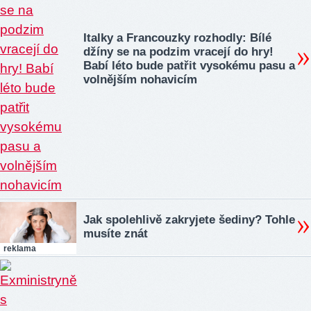
Italky a Francouzky rozhodly: Bílé
džíny se na podzim vracejí do hry!
Babí léto bude patřit vysokému pasu a
volnějším nohavicím
Jak spolehlivě zakryjete šediny? Tohle
musíte znát
reklama