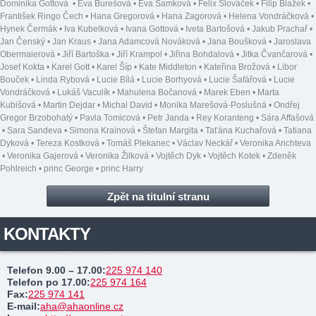
Dominika Gottová
•
Eva Burešová
•
Eva Samková
•
Felix Slováček
•
Filip Blažek
•
František Ringo Čech
•
Hana Gregorová
•
Hana Zagorová
•
Helena Vondráčková
•
Hynek Čermák
•
Iva Kubelková
•
Ivana Gottová
•
Iveta Bartošová
•
Jakub Prachař
•
Jan Čenský
•
Jan Kraus
•
Jana Adamcová Nováková
•
Jana Boušková
•
Jaroslava
Obermaierová
•
Jiří Bartoška
•
Jiří Krampol
•
Jiřina Bohdalová
•
Jitka Čvančarová
•
Josef Kokta
•
Karel Gott
•
Karel Šíp
•
Kate Middleton
•
Kateřina Brožová
•
Libor
Bouček
•
Linda Rybová
•
Lucie Bílá
•
Lucie Borhyová
•
Lucie Šafářová
•
Lucie
Vondráčková
•
Lukáš Vaculík
•
Mahulena Bočanová
•
Marek Eben
•
Marta
Kubišová
•
Martin Dejdar
•
Michal David
•
Monika Marešová-Poslušná
•
Ondřej
Gregor Brzobohatý
•
Pavla Tomicová
•
Petr Janda
•
Rey Koranteng
•
Sára Affašová
•
Sara Sandeva
•
Simona Krainová
•
Štefan Margita
•
Taťána Kuchařová
•
Tatiana
Dyková
•
Tereza Kostková
•
Tomáš Plekanec
•
Václav Neckář
•
Veronika Arichteva
•
Veronika Gajerová
•
Veronika Žilková
•
Vojtěch Dyk
•
Vojtěch Kotek
•
Zdeněk
Pohlreich
•
princ George
•
princ Harry
Zpět na titulní stranu
KONTAKTY
Telefon 9.00 – 17.00
:
225 974 140
Telefon po 17.00
:
225 974 164
Fax
:
225 974 141
E-mail
:
aha@ahaonline.cz