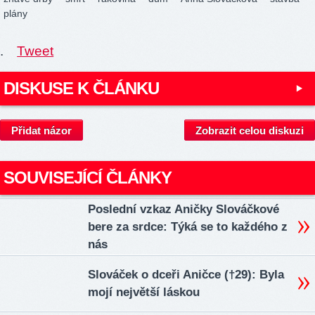
plány
.
Tweet
DISKUSE K ČLÁNKU
Přidat názor
Zobrazit celou diskuzi
SOUVISEJÍCÍ ČLÁNKY
Poslední vzkaz Aničky Slováčkové
bere za srdce: Týká se to každého z
nás
Slováček o dceři Aničce (†29): Byla
mojí největší láskou