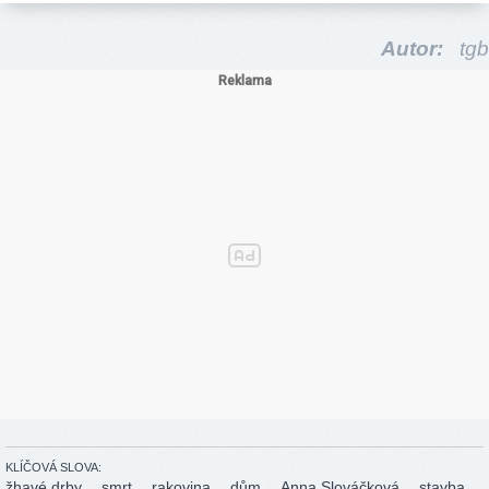
Autor:
tgb
KLÍČOVÁ SLOVA:
žhavé drby
smrt
rakovina
dům
Anna Slováčková
stavba