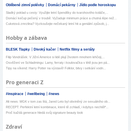
Oblíbené zimní polévky
Domácí pekárny
Jídlo podle horoskopu
Sladký poklad u cesty: Využijte letní špendlíky do tvarohového koláče,...
Domácí kečup pečený v troubě: Vyžaduje minimum práce a chutná lépe než...
Cuketová zmrzlina? Vyzkoušejte nečekaný letní hit a geniální způsob, j...
Hobby a zábava
BLESK Tlapky
Divoký kačer
Netflix filmy a seriály
Filip Vondrášek: V Jižní Americe si lidé plují životem mnohem lehčeji,...
Osvěžení ve Schladmingu: Lamy, ferraty i koulovačka v létě jsou jen pá...
Tipy na víkend: Harry Potter na výstavě! Folklor, bitvy i setkání vodn...
Pro generaci Z
#inspirace
#wellbeing
#news
Alt news: MGK v tom zas lítá, Jared Leto byl obviněný ze sexuálního ob...
RECEPT: Perfektní letní kombinace, které tě zchladí, i kdybys nechtěl*...
Proč každá generace hledá svůj signature beauty look
Zdraví