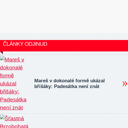
ČLÁNKY ODJINUD
Mareš v dokonalé formě ukázal
břišáky: Padesátka není znát