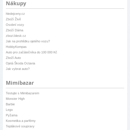
Nákupy
hledejceny.cz
Zboží Živě
Osobní vozy
Zboží Dáma
zbozi.blesk.cz
Jak na prohlídku ojetého vozu?
HobbyKompas
Auto pro začátečníka do 100 000 Kč
Zboží Auto
Ojetá Škoda Octavia
Jak vybrat auto?
Mimibazar
Testujte s Mimibazarem
Monster High
Barbie
Lego
Pyžama
Kosmetika a parfémy
Teplákové soupravy