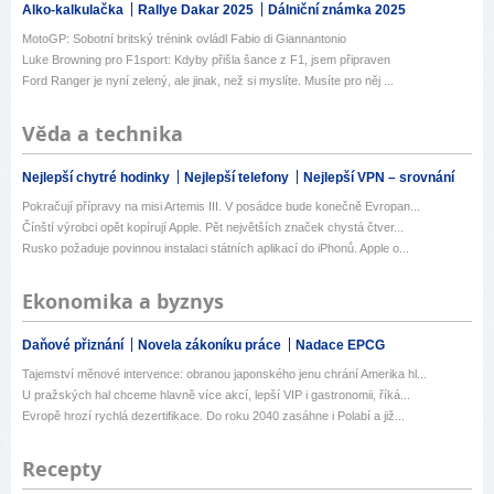
Alko-kalkulačka
Rallye Dakar 2025
Dálniční známka 2025
MotoGP: Sobotní britský trénink ovládl Fabio di Giannantonio
Luke Browning pro F1sport: Kdyby přišla šance z F1, jsem připraven
Ford Ranger je nyní zelený, ale jinak, než si myslíte. Musíte pro něj ...
Věda a technika
Nejlepší chytré hodinky
Nejlepší telefony
Nejlepší VPN – srovnání
Pokračují přípravy na misi Artemis III. V posádce bude konečně Evropan...
Čínští výrobci opět kopírují Apple. Pět největších značek chystá čtver...
Rusko požaduje povinnou instalaci státních aplikací do iPhonů. Apple o...
Ekonomika a byznys
Daňové přiznání
Novela zákoníku práce
Nadace EPCG
Tajemství měnové intervence: obranou japonského jenu chrání Amerika hl...
U pražských hal chceme hlavně více akcí, lepší VIP i gastronomii, říká...
Evropě hrozí rychlá dezertifikace. Do roku 2040 zasáhne i Polabí a již...
Recepty