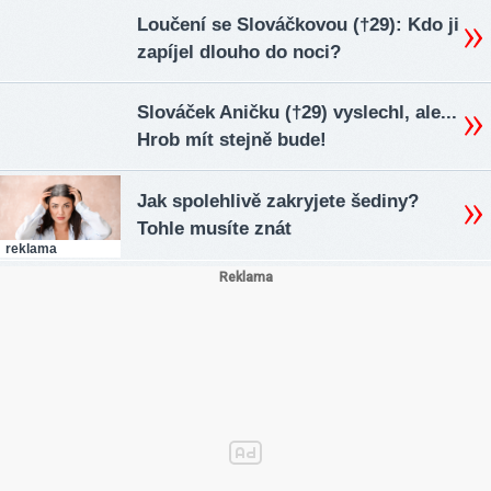
Loučení se Slováčkovou (†29): Kdo ji
zapíjel dlouho do noci?
Slováček Aničku (†29) vyslechl, ale...
Hrob mít stejně bude!
Jak spolehlivě zakryjete šediny?
Tohle musíte znát
reklama