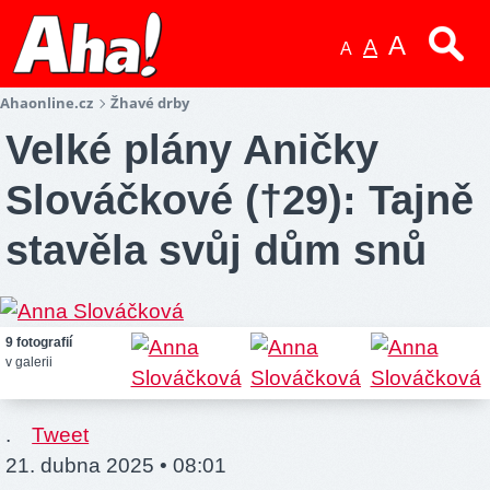
A
A
A
Ahaonline.cz
Žhavé drby
Velké plány Aničky
Slováčkové (†29): Tajně
stavěla svůj dům snů
9 fotografií
v galerii
.
Tweet
21. dubna 2025 • 08:01