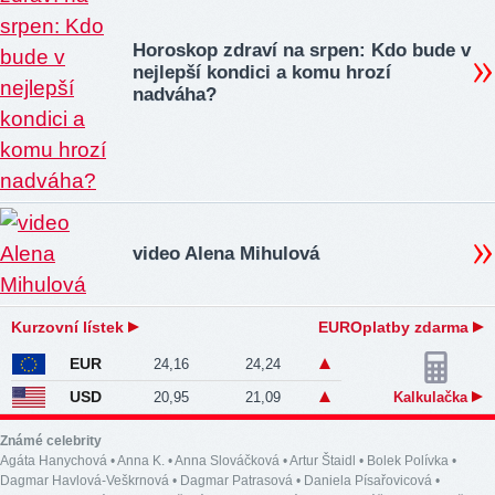
Horoskop zdraví na srpen: Kdo bude v
nejlepší kondici a komu hrozí
nadváha?
video Alena Mihulová
Kurzovní lístek
EUROplatby zdarma
EUR
24,16
24,24
USD
20,95
21,09
Kalkulačka
Známé celebrity
Agáta Hanychová
•
Anna K.
•
Anna Slováčková
•
Artur Štaidl
•
Bolek Polívka
•
Dagmar Havlová-Veškrnová
•
Dagmar Patrasová
•
Daniela Písařovicová
•