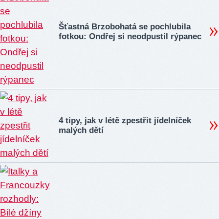
Šťastná Brzobohatá se pochlubila
fotkou: Ondřej si neodpustil rýpanec
4 tipy, jak v létě zpestřit jídelníček
malých dětí