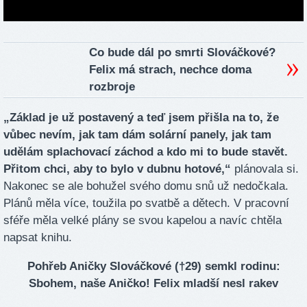
Co bude dál po smrti Slováčkové?
Felix má strach, nechce doma
rozbroje
„Základ je už postavený a teď jsem přišla na to, že
vůbec nevím, jak tam dám solární panely, jak tam
udělám splachovací záchod a kdo mi to bude stavět.
Přitom chci, aby to bylo v dubnu hotové,“
plánovala si.
Nakonec se ale bohužel svého domu snů už nedočkala.
Plánů měla více, toužila po svatbě a dětech. V pracovní
sféře měla velké plány se svou kapelou a navíc chtěla
napsat knihu.
Pohřeb Aničky Slováčkové (†29) semkl rodinu:
Sbohem, naše Aničko! Felix mladší nesl rakev