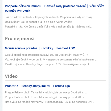
Podpořte dětskou imunitu
Babské rady proti nachlazení
S čím vším
pomůže rýmovník
Jak se zdravě zchladit v tropických vedrech: Co pomáhá a kdy už riskuj...
Úpal a úžeh: Jak je poznat a jak se z nich rychle vyléčit
Parazité v nás: Kterým se u nás líbí a kde v našem těle je můžeme nají...
Pro nejmenší
Mourissonova poradna
Komiksy
Festival ABC
Česká společnost ornitologická slaví 100 let: Jak chrání ptáky v ČR?
Vyzkoušejte český kyberpunk. V Netspectre se stanete elitním hackerem ...
Plastikový model Handley Page Hampden 1:72: Postavili jsme létající ku...
Video
Prostor X
Branky, body, kokoti
Fortuna liga
Prague Pride vrcholí: Tisíce lidí v ulicích, jde duhový průvod! (8. sr...
Prague Pride vrcholí: Tisíce lidí v ulicích, jde duhový průvod! (8. sr...
Hra světel na fasádě slavné vily: Tugendhat slaví 25 let na seznamu UN...