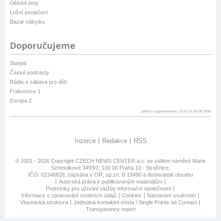
Dětské boty
Ložní povlečení
Bazar nábytku
Doporučujeme
Starjob
České podcasty
Rádio a zábava pro děti
Frekvence 1
Evropa 2
patička vygenerovaná: 13:10:14 08.08.2026
Inzerce
Redakce
RSS
© 2001 - 2026 Copyright
CZECH NEWS CENTER a.s.
se sídlem náměstí Marie
Schmolkové 3493/1, 100 00 Praha 10 - Strašnice,
IČO: 02346826, zapsána v OR, sp.zn. B 19490 a dodavatelé obsahu
Autorská práva k publikovaným materiálům
Podmínky pro užívání služby informační společnosti
Informace o zpracování osobních údajů
Cookies
Nastavení soukromí
Vlastnická struktura
Jednotná kontaktní místa / Single Points od Contact
Transparency report