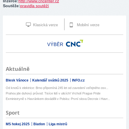
Inzerce
:
http://www.cncenter.cz
Soutěže
:
pravidla soutěží
Klasická verze
Mobilní verze
VÝBĚR
Aktuálně
Blesk Vánoce
Kalendář svátků 2025
INFO.cz
Od knotů k elektrice: Brno připomíná 245 let od zavedení veřejného osv...
Prahou jde duhový průvod: Tisíce lidí v ulicích! Vrcholí Prague Pride
Exministryně s Havránkem dováděli v Polsku: První slova Decroix i Havr...
Sport
MS hokej 2025
Biatlon
Liga mistrů