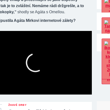
 tak je to zvláštní. Nemáme rádi držgrešle, a to
tokopky,“
shodly se Agáta s Ornellou.
pustila Agáta Mirkovi internetové zálety?
ŽHAVÉ DRBY