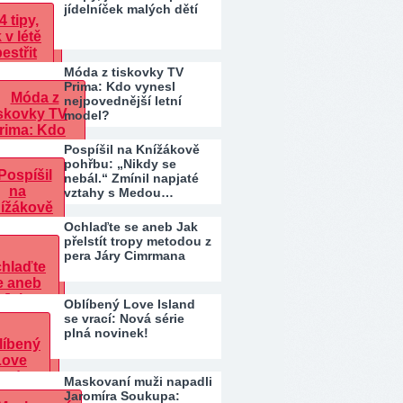
jídelníček malých dětí
Móda z tiskovky TV
Prima: Kdo vynesl
nejpovednější letní
model?
Pospíšil na Knížákově
pohřbu: „Nikdy se
nebál.“ Zmínil napjaté
vztahy s Medou…
Ochlaďte se aneb Jak
přelstít tropy metodou z
pera Járy Cimrmana
Oblíbený Love Island
se vrací: Nová série
plná novinek!
Maskovaní muži napadli
Jaromíra Soukupa: