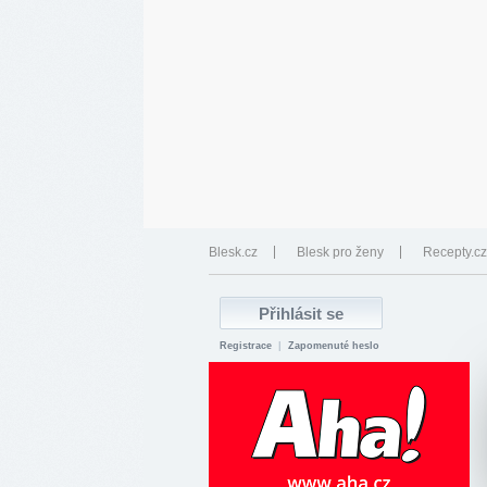
Blesk.cz
Blesk pro ženy
Recepty.cz
Registrace
|
Zapomenuté heslo