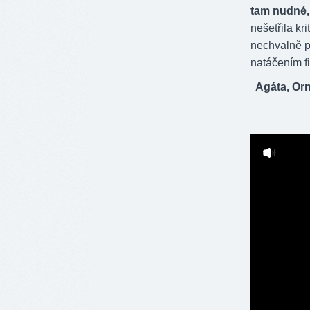
tam nudné, 
nešetřila kri
nechvalně pr
natáčením f
Agáta, Or