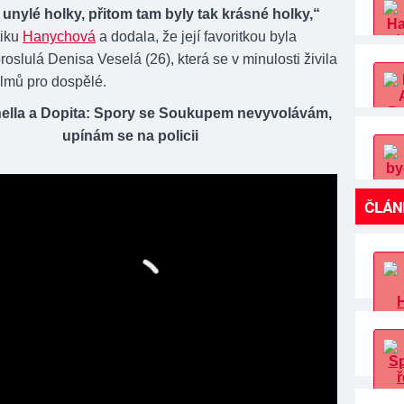
unylé holky, přitom tam byly tak krásné holky,“
tiku
Hanychová
a dodala, že její favoritkou byla
oslulá Denisa Veselá (26), která se v minulosti živila
ilmů pro dospělé.
nella a Dopita: Spory se Soukupem nevyvolávám,
upínám se na policii
ČLÁN