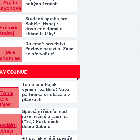
nahých ženách
Studená sprcha pro
Babiše: Hybaj z
dovolené domů a
shánějte léky!
Dojemné poselství
Pavlové narazilo: Zase
se přetvařuje!
KY ODJINUD
Tohle tělo Hájek
vyměnil za Belo: Nová
partnerka se ukázala v
plavkách
Speciální řečníci nad
rakví režiséra Laurina
(†91): Rozbrečeli i
dceru Sabinu
4 tipy, jak v létě zpestřit