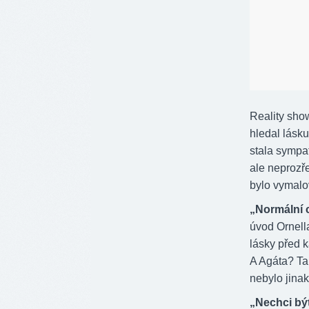
Reality sho
hledal lásk
stala sympa
ale neprozře
bylo vymalo
„Normální 
úvod Ornell
lásky před 
A Agáta? Ta 
nebylo jinak
„Nechci být 