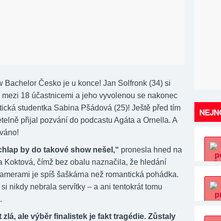
w Bachelor Česko je u konce! Jan Solfronk (34) si
u mezi 18 účastnicemi a jeho vyvolenou se nakonec
tická studentka Sabina Pšádová (25)! Ještě před tím
NEJNO
telně přijal pozvání do podcastu Agáta a Ornella. A
váno!
chlap by do takové show nešel,“
pronesla hned na
a Koktová, čímž bez obalu naznačila, že hledání
kamerami je spíš šaškárna než romantická pohádka.
si nikdy nebrala servítky – a ani tentokrát tomu
.
zlá, ale výběr finalistek je fakt tragédie. Zůstaly