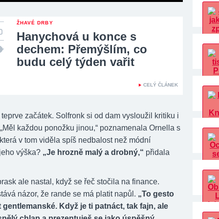
ŽHAVÉ DRBY
Hanychová u konce s
dechem: Přemýšlím, co
budu celý týden vařit
CELÝ ČLÁNEK
 teprve začátek. Solfronk si od dam vysloužil kritiku i
l. „Měl každou ponožku jinou,“ poznamenala Ornella s
která v tom viděla spíš nedbalost než módní
A jeho výška?
„Je hrozně malý a drobný,“
přidala
rask ale nastal, když se řeč stočila na finance.
tává názor, že rande se má platit napůl.
„To gesto
 gentlemanské. Když je ti patnáct, tak fajn, ale
spělý chlap a prezentuješ se jako úspěšný