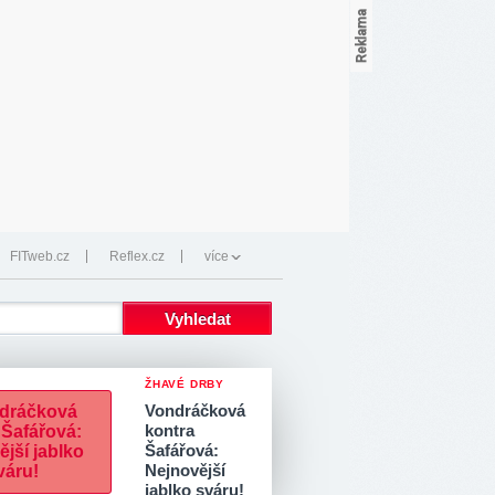
FITweb.cz
Reflex.cz
více
ŽHAVÉ DRBY
Vondráčková
kontra
Šafářová:
Nejnovější
jablko sváru!