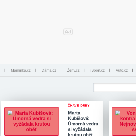
Maminka.cz
Dáma.cz
Ženy.cz
iSport.cz
Auto.cz
ŽHAVÉ DRBY
Marta
Kubišová:
Úmorná vedra
si vyžádala
krutou oběť