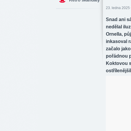
23. ledna 2025 
Snad ani sá
nedělal ilu
Ornella, pů
inkasoval r
začalo jako
pořádnou p
Koktovou se
ostřílenějš