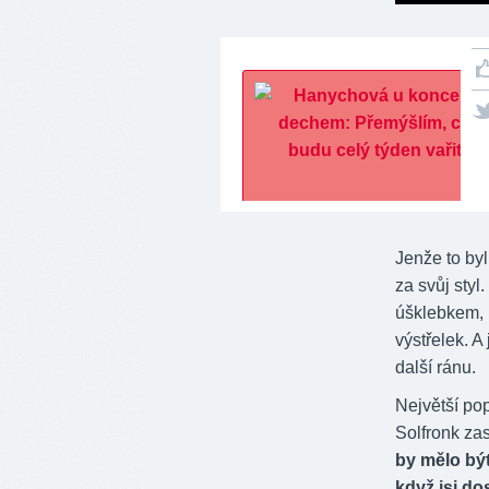
Jenže to byl
za svůj sty
úšklebkem, 
výstřelek. 
další ránu.
Největší pop
Solfronk zas
by mělo být
když jsi do