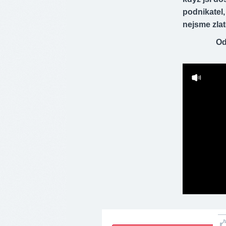
podnikatel,
nejsme zla
Od