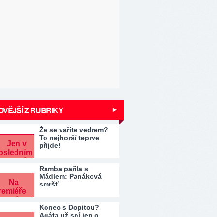
VĚJŠÍ Z RUBRIKY
Že se vaříte vedrem?
To nejhorší teprve
přijde!
Ramba pařila s
Mádlem: Panáková
smršť
Konec s Dopitou?
Agáta už sní jen o