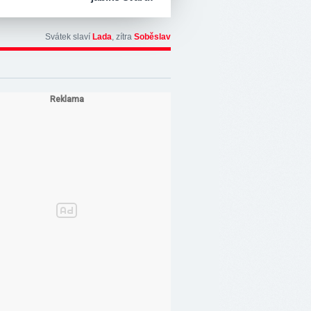
Svátek slaví
Lada
, zítra
Soběslav