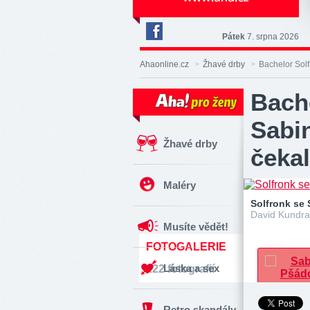
Pátek
7. srpna 2026
Deník
Aha!
Ahaonline.cz
>
Žhavé drby
>
Bachelor Solf
na
Facebooku
Bache
Sabi
Žhavé drby
čeka
Maléry
Solfronk se
David Kundrat
Musíte vědět!
FOTOGALERIE
Láska a sex
122 fotografií
Retro skandály