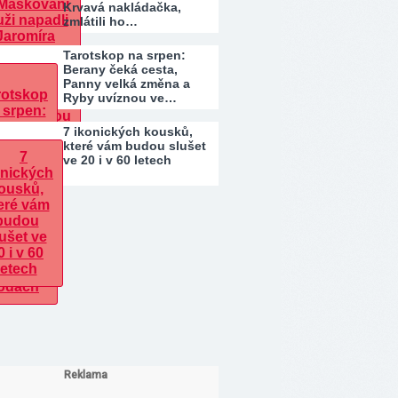
Krvavá nakládačka,
zmlátili ho…
Tarotskop na srpen:
Berany čeká cesta,
Panny velká změna a
Ryby uvíznou ve…
7 ikonických kousků,
které vám budou slušet
ve 20 i v 60 letech