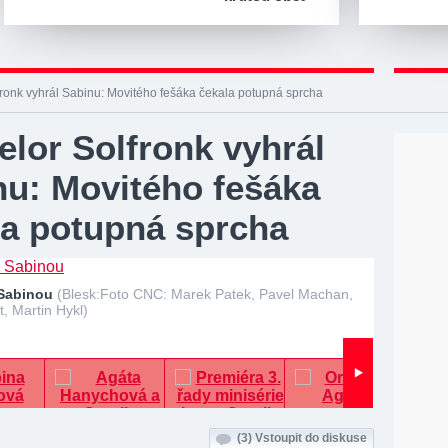
ronk vyhrál Sabinu: Movitého fešáka čekala potupná sprcha
lor Solfronk vyhrál
nu: Movitého fešáka
la potupná sprcha
 Sabinou
(Blesk:Foto CNC: Marek Patek, Pavel Machan,
, Martin Hykl)
(3)
Vstoupit do diskuse