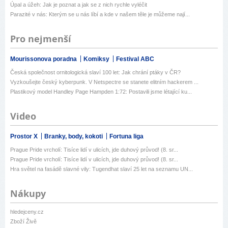
Úpal a úžeh: Jak je poznat a jak se z nich rychle vyléčit
Parazité v nás: Kterým se u nás líbí a kde v našem těle je můžeme nají...
Pro nejmenší
Mourissonova poradna
Komiksy
Festival ABC
Česká společnost ornitologická slaví 100 let: Jak chrání ptáky v ČR?
Vyzkoušejte český kyberpunk. V Netspectre se stanete elitním hackerem ...
Plastikový model Handley Page Hampden 1:72: Postavili jsme létající ku...
Video
Prostor X
Branky, body, kokoti
Fortuna liga
Prague Pride vrcholí: Tisíce lidí v ulicích, jde duhový průvod! (8. sr...
Prague Pride vrcholí: Tisíce lidí v ulicích, jde duhový průvod! (8. sr...
Hra světel na fasádě slavné vily: Tugendhat slaví 25 let na seznamu UN...
Nákupy
hledejceny.cz
Zboží Živě