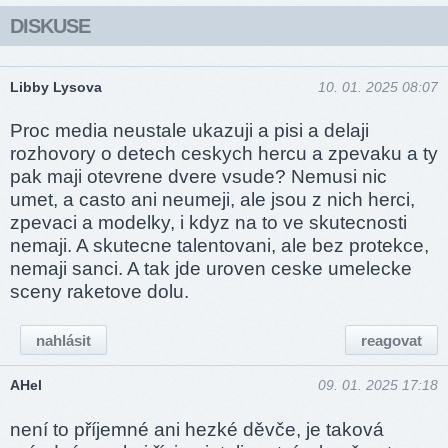
DISKUSE
Libby Lysova
10. 01. 2025 08:07
Proc media neustale ukazuji a pisi a delaji
rozhovory o detech ceskych hercu a zpevaku a ty
pak maji otevrene dvere vsude? Nemusi nic
umet, a casto ani neumeji, ale jsou z nich herci,
zpevaci a modelky, i kdyz na to ve skutecnosti
nemaji. A skutecne talentovani, ale bez protekce,
nemaji sanci. A tak jde uroven ceske umelecke
sceny raketove dolu.
nahlásit
reagovat
AHel
09. 01. 2025 17:18
není to příjemné ani hezké děvče, je taková