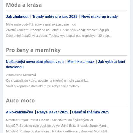
Móda a krása
Jak zhubnout
Trendy nehty pro jaro 2025
Nové make-up trendy
Máte málo vody? Zrádný signál ukáže vaše moč
Životní koncert Ztraceného na Letné: Co se dělo ve VIP stanu? Jágr při...
Česko čeká další vlna veder: Teploty vystoupají nad tropických 32 stup...
Pro ženy a maminky
Nejčastější novoroční předsevzetí
Miminko a mráz
Jak vybírat letní
dovolenou
video Alena Mihulová
Co si zabalit do kufru, abyste na (nejen) u moře zazářily...
Salát s koprem a dresinkem ze zakysané smetany
Auto-moto
Alko-kalkulačka
Rallye Dakar 2025
Dálniční známka 2025
Mototest Royal Enfield Classic 650: Návrat do čtyřicátých let
MotoGP: Ze zisku pole position se ve Velké Británii raduje Jorge Marti...
MotoGP: Postup do druhé části britské kvalifikace vybojovali Morbidell...