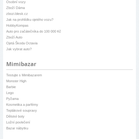
Osobní vozy
Zboží Dáma
zbozi.blesk.cz
Jak na prohlídku ojetého vozu?
HobbyKompas
Auto pro začátečníka do 100 000 Kč
Zboží Auto
Ojetá Škoda Octavia
Jak vybrat auto?
Mimibazar
Testujte s Mimibazarem
Monster High
Barbie
Lego
Pyžama
Kosmetika a parfémy
Teplákové soupravy
Dětské boty
Ložní povlečení
Bazar nábytku