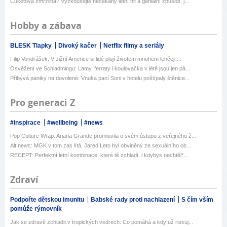
Cuketová zmrzlina? Vyzkoušejte nečekaný letní hit a geniální způsob, j...
Hobby a zábava
BLESK Tlapky
Divoký kačer
Netflix filmy a seriály
Filip Vondrášek: V Jižní Americe si lidé plují životem mnohem lehčeji,...
Osvěžení ve Schladmingu: Lamy, ferraty i koulovačka v létě jsou jen pá...
Přibývá paniky na dovolené: Vnuka paní Soni v hotelu poštípaly štěnice...
Pro generaci Z
#inspirace
#wellbeing
#news
Pop Culture Wrap: Ariana Grande promluvila o svém ústupu z veřejného ž...
Alt news: MGK v tom zas lítá, Jared Leto byl obviněný ze sexuálního ob...
RECEPT: Perfektní letní kombinace, které tě zchladí, i kdybys nechtěl*...
Zdraví
Podpořte dětskou imunitu
Babské rady proti nachlazení
S čím vším
pomůže rýmovník
Jak se zdravě zchladit v tropických vedrech: Co pomáhá a kdy už riskuj...