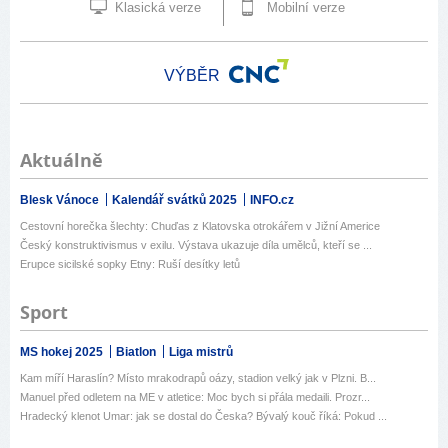
Klasická verze
Mobilní verze
VÝBĚR
Aktuálně
Blesk Vánoce
Kalendář svátků 2025
INFO.cz
Cestovní horečka šlechty: Chuďas z Klatovska otrokářem v Jižní Americe
Český konstruktivismus v exilu. Výstava ukazuje díla umělců, kteří se ...
Erupce sicilské sopky Etny: Ruší desítky letů
Sport
MS hokej 2025
Biatlon
Liga mistrů
Kam míří Haraslín? Místo mrakodrapů oázy, stadion velký jak v Plzni. B...
Manuel před odletem na ME v atletice: Moc bych si přála medaili. Prozr...
Hradecký klenot Umar: jak se dostal do Česka? Bývalý kouč říká: Pokud ...