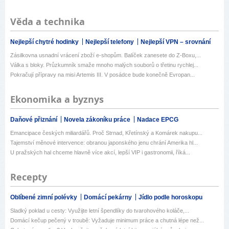
Věda a technika
Nejlepší chytré hodinky
Nejlepší telefony
Nejlepší VPN – srovnání
Zásilkovna usnadní vrácení zboží e-shopům. Balíček zanesete do Z-Boxu,...
Válka s bloky. Průzkumník smaže mnoho malých souborů o třetinu rychlej...
Pokračují přípravy na misi Artemis III. V posádce bude konečně Evropan...
Ekonomika a byznys
Daňové přiznání
Novela zákoníku práce
Nadace EPCG
Emancipace českých miliardářů. Proč Strnad, Křetínský a Komárek nakupu...
Tajemství měnové intervence: obranou japonského jenu chrání Amerika hl...
U pražských hal chceme hlavně více akcí, lepší VIP i gastronomii, říká...
Recepty
Oblíbené zimní polévky
Domácí pekárny
Jídlo podle horoskopu
Sladký poklad u cesty: Využijte letní špendlíky do tvarohového koláče,...
Domácí kečup pečený v troubě: Vyžaduje minimum práce a chutná lépe než...