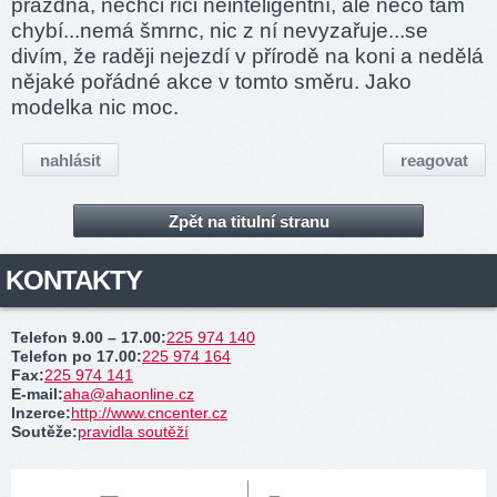
prázdná, nechci říci neinteligentní, ale něco tam
chybí...nemá šmrnc, nic z ní nevyzařuje...se
divím, že raději nejezdí v přírodě na koni a nedělá
nějaké pořádné akce v tomto směru. Jako
modelka nic moc.
nahlásit
reagovat
Zpět na titulní stranu
KONTAKTY
Telefon 9.00 – 17.00
:
225 974 140
Telefon po 17.00
:
225 974 164
Fax
:
225 974 141
E-mail
:
aha@ahaonline.cz
Inzerce
:
http://www.cncenter.cz
Soutěže
:
pravidla soutěží