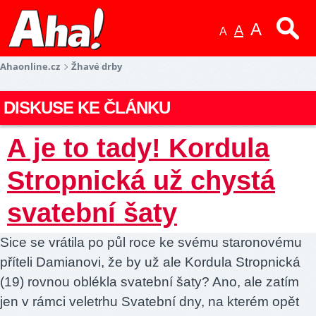
A
A
A
Ahaonline.cz
Žhavé drby
DISKUSE KE ČLÁNKU
A je to tady! Kordula
Stropnická už chystá
svatební šaty
Sice se vrátila po půl roce ke svému staronovému
příteli Damianovi, že by už ale Kordula Stropnická
(19) rovnou oblékla svatební šaty? Ano, ale zatím
jen v rámci veletrhu Svatební dny, na kterém opět