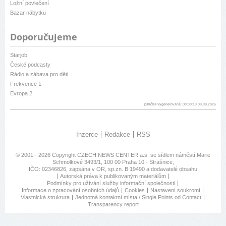
Ložní povlečení
Bazar nábytku
Doporučujeme
Starjob
České podcasty
Rádio a zábava pro děti
Frekvence 1
Evropa 2
patička vygenerovaná: 08:30:13 09.08.2026
Inzerce
Redakce
RSS
© 2001 - 2026 Copyright
CZECH NEWS CENTER a.s.
se sídlem náměstí Marie
Schmolkové 3493/1, 100 00 Praha 10 - Strašnice,
IČO: 02346826, zapsána v OR, sp.zn. B 19490 a dodavatelé obsahu
Autorská práva k publikovaným materiálům
Podmínky pro užívání služby informační společnosti
Informace o zpracování osobních údajů
Cookies
Nastavení soukromí
Vlastnická struktura
Jednotná kontaktní místa / Single Points od Contact
Transparency report