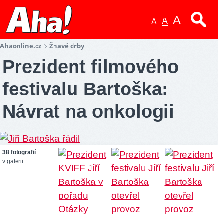
A
A
A
Ahaonline.cz
Žhavé drby
Prezident filmového
festivalu Bartoška:
Návrat na onkologii
38 fotografií
v galerii