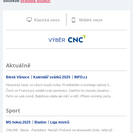
Soutěže
:
pravidla soutěží
Klasická verze
Mobilní verze
VÝBĚR
Aktuálně
Blesk Vánoce
Kalendář svátků 2025
INFO.cz
Historický bizár ze všech koutů světa: Prohlédněte si kombajn tažený k...
Čech ve Francii prý umlátil svojí partnerku: Zadržet ho musela zásahov...
Peče se celá země, Babišova vláda ale mlčí a mlží. Přitom extrémy poča...
Sport
MS hokej 2025
Biatlon
Liga mistrů
ONLINE: Slavia - Pardubice. Naváží Pražané na dosavadní jízdu, nebo př...