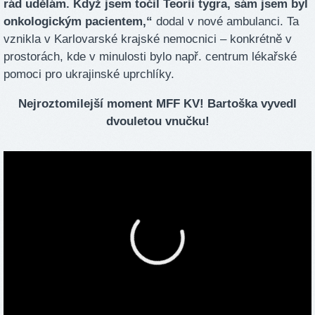
rád udělám. Když jsem točil Teorii tygra, sám jsem byl
onkologickým pacientem,“
dodal v nové ambulanci. Ta
vznikla v Karlovarské krajské nemocnici – konkrétně v
prostorách, kde v minulosti bylo např. centrum lékařské
pomoci pro ukrajinské uprchlíky.
Nejroztomilejší moment MFF KV! Bartoška vyvedl
dvouletou vnučku!