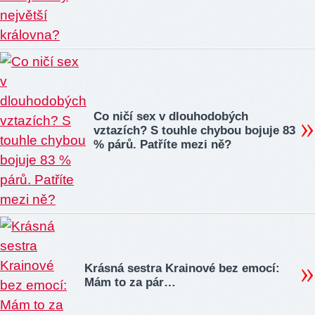
Co ničí sex v dlouhodobých
vztazích? S touhle chybou bojuje 83
% párů. Patříte mezi ně?
Krásná sestra Krainové bez emocí:
Mám to za pár…