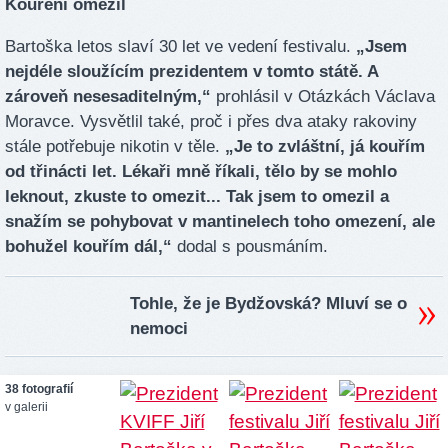
Kouření omezil
Bartoška letos slaví 30 let ve vedení festivalu.
„Jsem
nejdéle sloužícím prezidentem v tomto státě. A
zároveň nesesaditelným,“
prohlásil v Otázkách Václava
Moravce. Vysvětlil také, proč i přes dva ataky rakoviny
stále potřebuje nikotin v těle.
„Je to zvláštní, já kouřím
od třinácti let. Lékaři mně říkali, tělo by se mohlo
leknout, zkuste to omezit... Tak jsem to omezil a
snažím se pohybovat v mantinelech toho omezení, ale
bohužel kouřím dál,“
dodal s pousmáním.
Tohle, že je Bydžovská? Mluví se o
nemoci
38 fotografií
v galerii