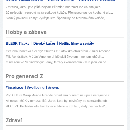
Zmrzlina, jakou jste ještě nejedli! Pět míst, kde zmrzlina chutná jako...
10 nejlepších receptů na švestkové koláče: Přenesou vás do kuchyně u b...
Sladký poklad u cesty: Využijte letní špendlíky do tvarohového koláče,...
Hobby a zábava
BLESK Tlapky
Divoký kačer
Netflix filmy a seriály
Cestovní horečka šlechty: Chuďas z Klatovska otrokářem v Jižní Americe
Filip Vondrášek: V Jižní Americe si lidé plují životem mnohem lehčeji,...
Osvěžení ve Schladmingu: Lamy, ferraty i koulovačka v létě jsou jen pá...
Pro generaci Z
#inspirace
#wellbeing
#news
Pop Culture Wrap: Ariana Grande promluvila o svém ústupu z veřejného ž...
Alt news: MGK v tom zas lítá, Jared Leto byl obviněný ze sexuálního ob...
RECEPT: Perfektní letní kombinace, které tě zchladí, i kdybys nechtěl*...
Zdraví