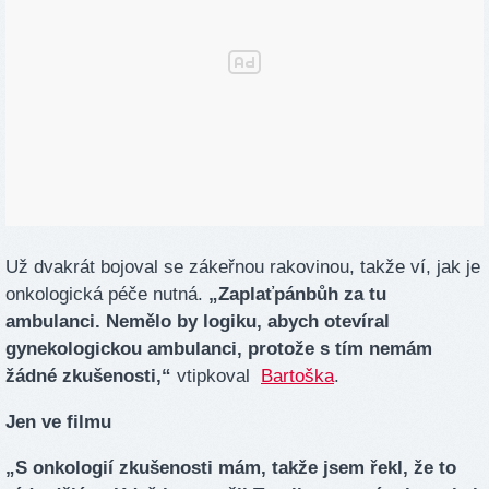
Už dvakrát bojoval se zákeřnou rakovinou, takže ví, jak je
onkologická péče nutná.
„Zaplaťpánbůh za tu
ambulanci. Nemělo by logiku, abych otevíral
gynekologickou ambulanci, protože s tím nemám
žádné zkušenosti,“
vtipkoval
Bartoška
.
Jen ve filmu
„S onkologií zkušenosti mám, takže jsem řekl, že to