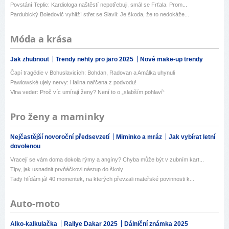
Povstání Teplic: Kardiologa naštěstí nepotřebuji, smál se Frťala. Prom...
Pardubický Boledovič vyhlíží střet se Slavií: Je škoda, že to nedokáže...
Móda a krása
Jak zhubnout
Trendy nehty pro jaro 2025
Nové make-up trendy
Čapí tragédie v Bohuslavicích: Bohdan, Radovan a Amálka uhynuli
Pawlowské ujely nervy: Halina nařčena z podvodu!
Vlna veder: Proč víc umírají ženy? Není to o „slabším pohlaví“
Pro ženy a maminky
Nejčastější novoroční předsevzetí
Miminko a mráz
Jak vybírat letní
dovolenou
Vracejí se vám doma dokola rýmy a angíny? Chyba může být v zubním kart...
Tipy, jak usnadnit prvňáčkovi nástup do školy
Tady hlídám já! 40 momentek, na kterých převzali mateřské povinnosti k...
Auto-moto
Alko-kalkulačka
Rallye Dakar 2025
Dálniční známka 2025