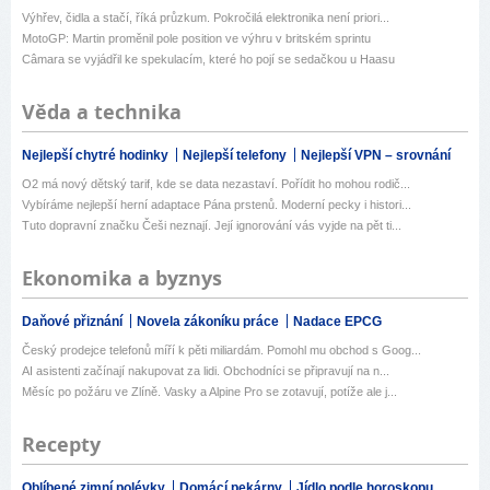
Výhřev, čidla a stačí, říká průzkum. Pokročilá elektronika není priori...
MotoGP: Martin proměnil pole position ve výhru v britském sprintu
Câmara se vyjádřil ke spekulacím, které ho pojí se sedačkou u Haasu
Věda a technika
Nejlepší chytré hodinky
Nejlepší telefony
Nejlepší VPN – srovnání
O2 má nový dětský tarif, kde se data nezastaví. Pořídit ho mohou rodič...
Vybíráme nejlepší herní adaptace Pána prstenů. Moderní pecky i histori...
Tuto dopravní značku Češi neznají. Její ignorování vás vyjde na pět ti...
Ekonomika a byznys
Daňové přiznání
Novela zákoníku práce
Nadace EPCG
Český prodejce telefonů míří k pěti miliardám. Pomohl mu obchod s Goog...
AI asistenti začínají nakupovat za lidi. Obchodníci se připravují na n...
Měsíc po požáru ve Zlíně. Vasky a Alpine Pro se zotavují, potíže ale j...
Recepty
Oblíbené zimní polévky
Domácí pekárny
Jídlo podle horoskopu