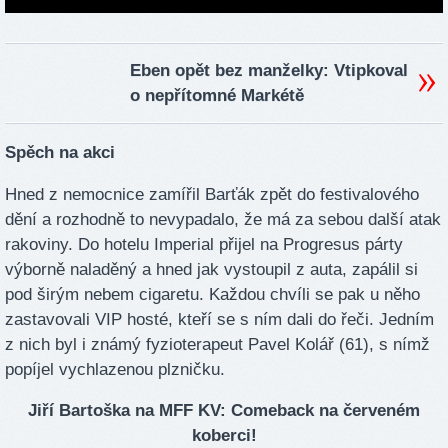
Eben opět bez manželky: Vtipkoval
o nepřítomné Markétě
Spěch na akci
Hned z nemocnice zamířil Barťák zpět do festivalového
dění a rozhodně to nevypadalo, že má za sebou další atak
rakoviny. Do hotelu Imperial přijel na Progresus párty
výborně naladěný a hned jak vystoupil z auta, zapálil si
pod širým nebem cigaretu. Každou chvíli se pak u něho
zastavovali VIP hosté, kteří se s ním dali do řeči. Jedním
z nich byl i známý fyzioterapeut Pavel Kolář (61), s nímž
popíjel vychlazenou plzničku.
Jiří Bartoška na MFF KV: Comeback na červeném
koberci!