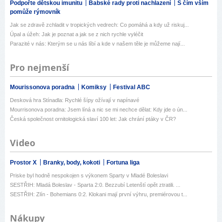
Podpořte dětskou imunitu
Babské rady proti nachlazení
S čím vším
pomůže rýmovník
Jak se zdravě zchladit v tropických vedrech: Co pomáhá a kdy už riskuj...
Úpal a úžeh: Jak je poznat a jak se z nich rychle vyléčit
Parazité v nás: Kterým se u nás líbí a kde v našem těle je můžeme nají...
Pro nejmenší
Mourissonova poradna
Komiksy
Festival ABC
Desková hra Stínadla: Rychlé šípy ožívají v napínavé
Mourrisonova poradna: Jsem líná a nic se mi nechce dělat: Kdy jde o ún...
Česká společnost ornitologická slaví 100 let: Jak chrání ptáky v ČR?
Video
Prostor X
Branky, body, kokoti
Fortuna liga
Priske byl hodně nespokojen s výkonem Sparty v Mladé Boleslavi
SESTŘIH: Mladá Boleslav - Sparta 2:0. Bezzubí Letenští opět ztratili. ...
SESTŘIH: Zlín - Bohemians 0:2. Klokani mají první výhru, premiérovou t...
Nákupy