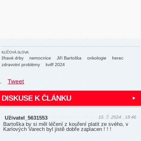
KLÍČOVÁ SLOVA:
žhavé drby
nemocnice
Jiří Bartoška
onkologie
herec
zdravotní problémy
kviff 2024
.
Tweet
DISKUSE K ČLÁNKU
15. 7. 2024 , 18:46
Uživatel_5631553
Bartoška by si měl léčení z kouření platit ze svého, v
Karlových Varech byl jistě dobře zaplacen ! ! !