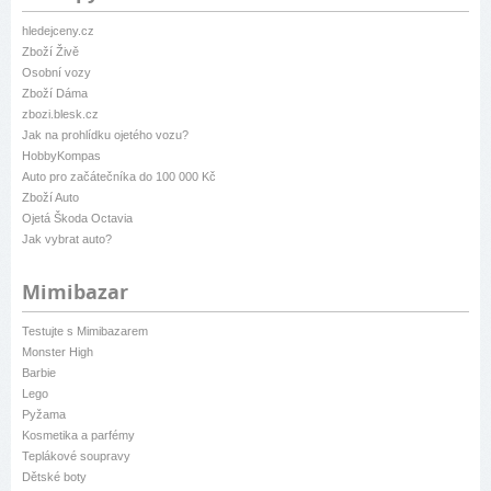
hledejceny.cz
Zboží Živě
Osobní vozy
Zboží Dáma
zbozi.blesk.cz
Jak na prohlídku ojetého vozu?
HobbyKompas
Auto pro začátečníka do 100 000 Kč
Zboží Auto
Ojetá Škoda Octavia
Jak vybrat auto?
Mimibazar
Testujte s Mimibazarem
Monster High
Barbie
Lego
Pyžama
Kosmetika a parfémy
Teplákové soupravy
Dětské boty