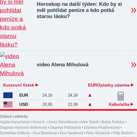
Horoskop na další týden: Kdo by si
měl pohlídat peníze a kdo potká
starou lásku?
video Alena Mihulová
Kurzovní lístek
EUROplatby zdarma
EUR
24,16
24,24
USD
20,95
21,09
Kalkulačka
Známé celebrity
Agáta Hanychová
•
Anna K.
•
Anna Slováčková
•
Artur Štaidl
•
Bolek Polívka
•
Dagmar Havlová-Veškrnová
•
Dagmar Patrasová
•
Daniela Písařovicová
•
Dominika Gottová
•
Eva Burešová
•
Eva Samková
•
Felix Slováček
•
Filip Blažek
•