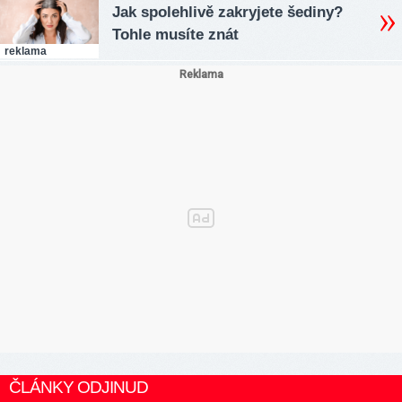
Jak spolehlivě zakryjete šediny?
Tohle musíte znát
reklama
ČLÁNKY ODJINUD