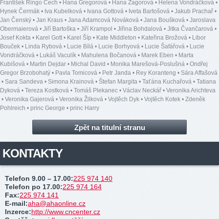
František Ringo Čech
•
Hana Gregorová
•
Hana Zagorová
•
Helena Vondráčková
•
Hynek Čermák
•
Iva Kubelková
•
Ivana Gottová
•
Iveta Bartošová
•
Jakub Prachař
•
Jan Čenský
•
Jan Kraus
•
Jana Adamcová Nováková
•
Jana Boušková
•
Jaroslava
Obermaierová
•
Jiří Bartoška
•
Jiří Krampol
•
Jiřina Bohdalová
•
Jitka Čvančarová
•
Josef Kokta
•
Karel Gott
•
Karel Šíp
•
Kate Middleton
•
Kateřina Brožová
•
Libor
Bouček
•
Linda Rybová
•
Lucie Bílá
•
Lucie Borhyová
•
Lucie Šafářová
•
Lucie
Vondráčková
•
Lukáš Vaculík
•
Mahulena Bočanová
•
Marek Eben
•
Marta
Kubišová
•
Martin Dejdar
•
Michal David
•
Monika Marešová-Poslušná
•
Ondřej
Gregor Brzobohatý
•
Pavla Tomicová
•
Petr Janda
•
Rey Koranteng
•
Sára Affašová
•
Sara Sandeva
•
Simona Krainová
•
Štefan Margita
•
Taťána Kuchařová
•
Tatiana
Dyková
•
Tereza Kostková
•
Tomáš Plekanec
•
Václav Neckář
•
Veronika Arichteva
•
Veronika Gajerová
•
Veronika Žilková
•
Vojtěch Dyk
•
Vojtěch Kotek
•
Zdeněk
Pohlreich
•
princ George
•
princ Harry
Zpět na titulní stranu
KONTAKTY
Telefon 9.00 – 17.00
:
225 974 140
Telefon po 17.00
:
225 974 164
Fax
:
225 974 141
E-mail
:
aha@ahaonline.cz
Inzerce
:
http://www.cncenter.cz