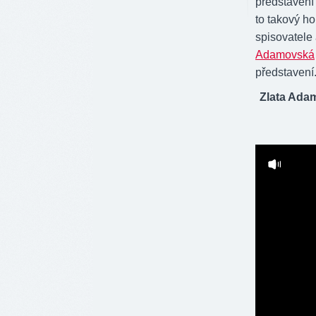
představení
to takový ho
spisovatele
Adamovská
představení
Zlata Adam