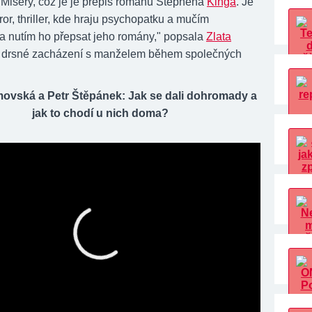
 Misery, což je je přepis románu Stephena
Kinga
. Je
ror, thriller, kde hraju psychopatku a mučím
 a nutím ho přepsat jeho romány," popsala
Zlata
drsné zacházení s manželem během společných
.
ovská a Petr Štěpánek: Jak se dali dohromady a
jak to chodí u nich doma?