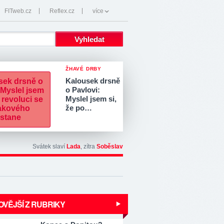
FITweb.cz
Reflex.cz
více
ŽHAVÉ DRBY
Kalousek drsně
o Pavlovi:
Myslel jsem si,
že po…
Svátek slaví
Lada
, zítra
Soběslav
VĚJŠÍ Z RUBRIKY