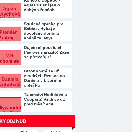
Konec s Dopitou?
Agáta už sní jen o
nahých ženách
Studená sprcha pro
Babiše: Hybaj z
dovolené domů a
shánějte léky!
Dojemné poselství
Pavlové narazilo: Zase
se přetvařuje!
Brzobohatý se už
neudržel! Reakce na
Danielu v bizarním
oblečku
Tajemství Hadidové a
Coopera: Vzali se už
před měsícem!
KY ODJINUD