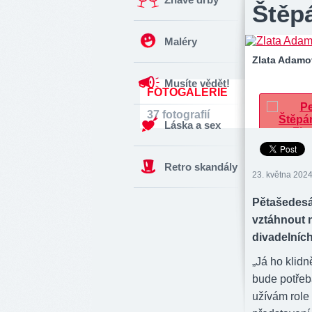
Štěpá
Maléry
Zlata Adamo
Musíte vědět!
FOTOGALERIE
37 fotografií
Láska a sex
Retro skandály
23. května 2024
Pětašedesá
vztáhnout 
divadelních
„Já ho klidn
bude potřeb
užívám role