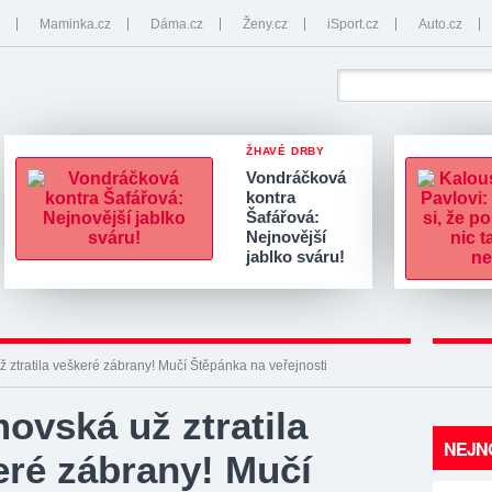
Maminka.cz
Dáma.cz
Ženy.cz
iSport.cz
Auto.cz
ŽHAVÉ DRBY
Vondráčková
kontra
Šafářová:
Nejnovější
jablko sváru!
ztratila veškeré zábrany! Mučí Štěpánka na veřejnosti
ovská už ztratila
NEJNO
eré zábrany! Mučí