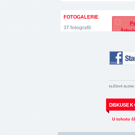
FOTOGALERIE
37 fotografií
Staňte se 
KLÍČOVÁ SLOVA:
DISKUSE K
U tohoto č