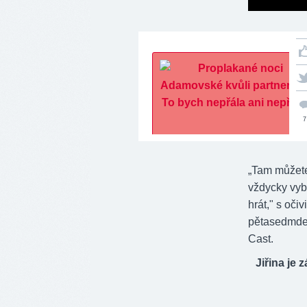
7
„Tam můžete 
vždycky vybí
hrát," s oč
pětasedmde
Cast.
Jiřina je