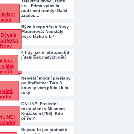
Televizní diváci, těšte
se... Prima vytasila
podzimní trumfy! Další
Zrádci,…
Bývalá reportérka Novy
Maurerová: Neustálý
boj o lásku s LP
4 tipy, jak v létě zpestřit
jídelníček malých dětí
Největší módní přešlapy
po čtyřicítce: Tyto 3
kousky vám přidají kila i
roky
ONLINE: Poslední
rozloučení s Milanem
Knížákem (†86). Kdo
přišel?
Nejsou to jen stařecké