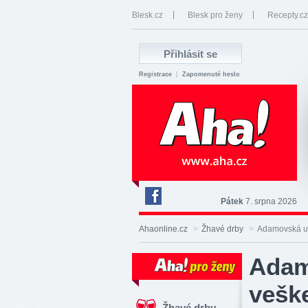
Blesk.cz
Blesk pro ženy
Recepty.cz
Registrace
|
Zapomenuté heslo
Pátek
7. srpna 2026
Deník
Aha!
Ahaonline.cz
>
Žhavé drby
>
Adamovská už 
na
Facebooku
Adam
vešk
Žhavé drby