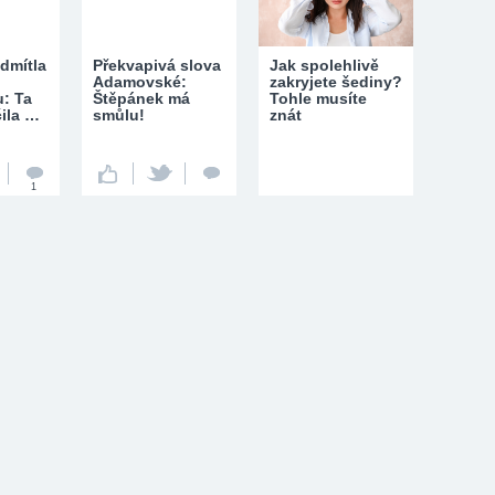
dmítla
Překvapivá slova
Jak spolehlivě
Adamovské:
zakryjete šediny?
u: Ta
Štěpánek má
Tohle musíte
čila …
smůlu!
znát
1