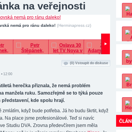
nka na veřejnosti
vská nemá pro ránu daleko!
(Herminapress.cz)
(0)
Vstoupit do diskuse
 • 12:00
tiletá herečka přiznala, že nemá problém
na manžela ruku. Samozřejmě se to týká pouze
 představení, kde spolu hrají.
ě zmlátím, když bude potřeba. Já ho budu škrtit, když
a. Na place jsme profesionálové. Teď si navíc
ČLÁN
 ve Studiu DVA. Zrovna předevčírem jsem měla