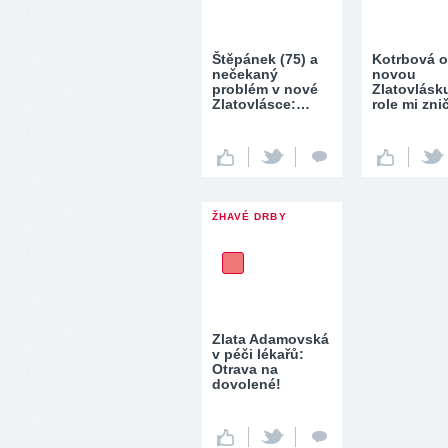
Štěpánek (75) a
Kotrbová o
nečekaný
novou
problém v nové
Zlatovlásk
Zlatovlásce:…
role mi zni
ŽHAVÉ DRBY
Zlata Adamovská
v péči lékařů:
Otrava na
dovolené!