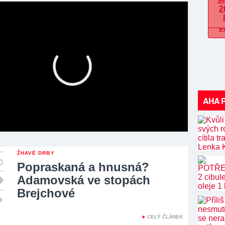
AHA 
ŽHAVÉ DRBY
Popraskaná a hnusná?
Adamovská ve stopách
Brejchové
CELÝ ČLÁNEK