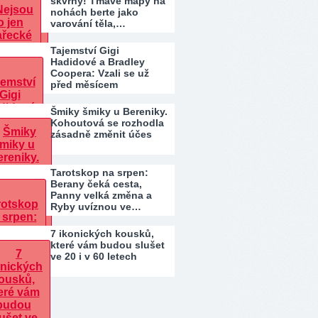
skvrny! Tmavé mapy na
nohách berte jako
varování těla,…
Tajemství Gigi
Hadidové a Bradley
Coopera: Vzali se už
před měsícem
Šmiky šmiky u Bereniky.
Kohoutová se rozhodla
zásadně změnit účes
Tarotskop na srpen:
Berany čeká cesta,
Panny velká změna a
Ryby uvíznou ve…
7 ikonických kousků,
které vám budou slušet
ve 20 i v 60 letech