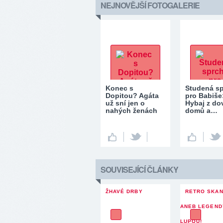
NEJNOVĚJŠÍ FOTOGALERIE
Konec s
Studená s
Dopitou? Agáta
pro Babiše
už sní jen o
Hybaj z do
nahých ženách
domů a…
SOUVISEJÍCÍ ČLÁNKY
ŽHAVÉ DRBY
RETRO SKA
ANEB LEGEND
LUPOU!