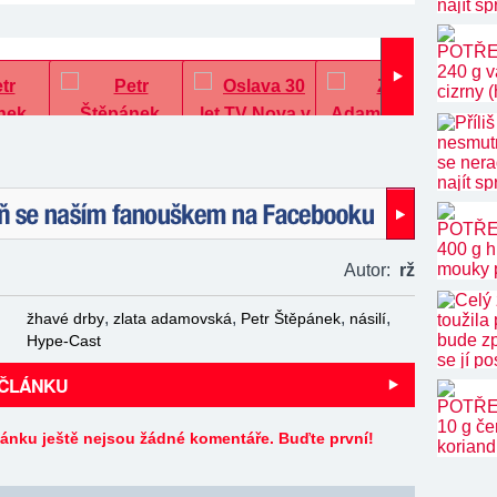
naším fanouškem na Facebooku!
Autor:
rž
,
,
,
,
žhavé drby
zlata adamovská
Petr Štěpánek
násilí
Hype-Cast
 ČLÁNKU
lánku ještě nejsou žádné komentáře. Buďte první!