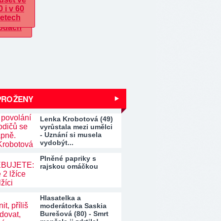
PRO ŽENY
Lenka Krobotová (49)
vyrůstala mezi umělci
- Uznání si musela
vydobýt...
Plněné papriky s
rajskou omáčkou
Hlasatelka a
moderátorka Saskia
Burešová (80) - Smrt