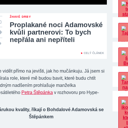
ŽHAVÉ DRBY
Proplakané noci Adamovské
kvůli partnerovi: To bych
nepřála ani nepříteli
CELÝ ČLÁNEK
vidět přímo na jevišti, jak ho mučánkuju. Já jsem si
rala role, které mě budou bavit, které budu chtít
ividným nadšením prohlašuje manželka
sátiletého
Petra Štěpánka
v rozhovoru pro Hype-
 zárukou kvality, říkají o Bohdalové Adamovská se
Štěpánkem