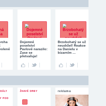
prcha
Dojemné
Brzobohatý se už
:
poselství
neudržel! Reakce
volené
Pavlové narazilo:
na Danielu v
Zase se
bizarním …
přetvařuje!
reklama
NDÁLY
ŽHAVÉ DRBY
Y POD