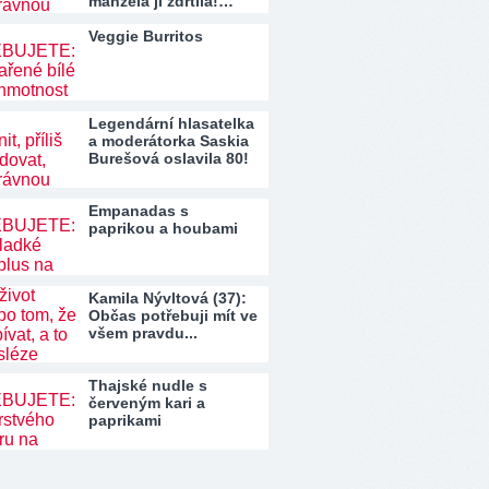
manžela ji zdrtila!…
Veggie Burritos
Legendární hlasatelka
a moderátorka Saskia
Burešová oslavila 80!
Empanadas s
paprikou a houbami
Kamila Nývltová (37):
Občas potřebuji mít ve
všem pravdu...
Thajské nudle s
červeným kari a
paprikami