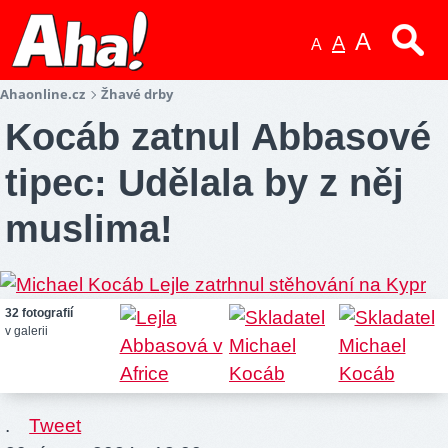
A
A
A
Ahaonline.cz
Žhavé drby
Kocáb zatnul Abbasové
tipec: Udělala by z něj
muslima!
32 fotografií
v galerii
.
Tweet