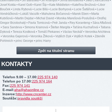
Obermaierová
•
Jiří Bartoška
•
Jiří Krampol
•
Jiřina Bohdalová
•
Jitka Čvančarová
•
Josef Kokta
•
Karel Gott
•
Karel Šíp
•
Kate Middleton
•
Kateřina Brožová
•
Libor
Bouček
•
Linda Rybová
•
Lucie Bílá
•
Lucie Borhyová
•
Lucie Šafářová
•
Lucie
Vondráčková
•
Lukáš Vaculík
•
Mahulena Bočanová
•
Marek Eben
•
Marta
Kubišová
•
Martin Dejdar
•
Michal David
•
Monika Marešová-Poslušná
•
Ondřej
Gregor Brzobohatý
•
Pavla Tomicová
•
Petr Janda
•
Rey Koranteng
•
Sára Affašová
•
Sara Sandeva
•
Simona Krainová
•
Štefan Margita
•
Taťána Kuchařová
•
Tatiana
Dyková
•
Tereza Kostková
•
Tomáš Plekanec
•
Václav Neckář
•
Veronika Arichteva
•
Veronika Gajerová
•
Veronika Žilková
•
Vojtěch Dyk
•
Vojtěch Kotek
•
Zdeněk
Pohlreich
•
princ George
•
princ Harry
Zpět na titulní stranu
KONTAKTY
Telefon 9.00 – 17.00
:
225 974 140
Telefon po 17.00
:
225 974 164
Fax
:
225 974 141
E-mail
:
aha@ahaonline.cz
Inzerce
:
http://www.cncenter.cz
Soutěže
:
pravidla soutěží