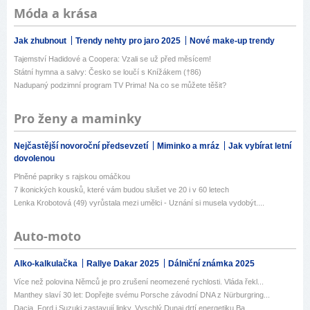
Móda a krása
Jak zhubnout
Trendy nehty pro jaro 2025
Nové make-up trendy
Tajemství Hadidové a Coopera: Vzali se už před měsícem!
Státní hymna a salvy: Česko se loučí s Knížákem (†86)
Nadupaný podzimní program TV Prima! Na co se můžete těšit?
Pro ženy a maminky
Nejčastější novoroční předsevzetí
Miminko a mráz
Jak vybírat letní
dovolenou
Plněné papriky s rajskou omáčkou
7 ikonických kousků, které vám budou slušet ve 20 i v 60 letech
Lenka Krobotová (49) vyrůstala mezi umělci - Uznání si musela vydobýt....
Auto-moto
Alko-kalkulačka
Rallye Dakar 2025
Dálniční známka 2025
Více než polovina Němců je pro zrušení neomezené rychlosti. Vláda řekl...
Manthey slaví 30 let: Dopřejte svému Porsche závodní DNA z Nürburgring...
Dacia, Ford i Suzuki zastavují linky. Vyschlý Dunaj drtí energetiku Ba...