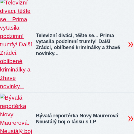
Televizní diváci, těšte se... Prima
vytasila podzimní trumfy! Další
Zrádci, oblíbené kriminálky a žhavé
novinky...
Bývalá reportérka Novy Maurerová:
Neustálý boj o lásku s LP