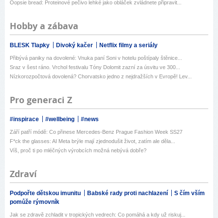
Oopsie bread: Proteinové pečivo lehké jako obláček zvládnete připravit...
Hobby a zábava
BLESK Tlapky
Divoký kačer
Netflix filmy a seriály
Přibývá paniky na dovolené: Vnuka paní Soni v hotelu poštípaly štěnice...
Sraz v šest ráno. Vrchol festivalu Tóny Dolomit zazní za úsvitu ve 300...
Nízkorozpočtová dovolená? Chorvatsko jedno z nejdražších v Evropě! Lev...
Pro generaci Z
#inspirace
#wellbeing
#news
Září patří módě: Co přinese Mercedes-Benz Prague Fashion Week SS27
F*ck the glasses: AI Meta brýle mají zjednodušit život, zatím ale děla...
Víš, proč ti po mléčných výrobcích možná nebývá dobře?
Zdraví
Podpořte dětskou imunitu
Babské rady proti nachlazení
S čím vším
pomůže rýmovník
Jak se zdravě zchladit v tropických vedrech: Co pomáhá a kdy už riskuj...