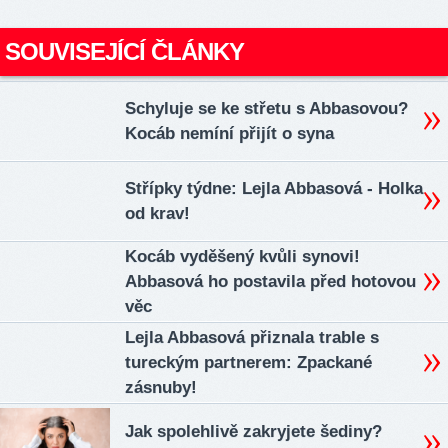
SOUVISEJÍCÍ ČLÁNKY
Schyluje se ke střetu s Abbasovou?
Kocáb nemíní přijít o syna
Střípky týdne: Lejla Abbasová - Holka
od krav!
Kocáb vyděšený kvůli synovi!
Abbasová ho postavila před hotovou
věc
Lejla Abbasová přiznala trable s
tureckým partnerem: Zpackané
zásnuby!
Jak spolehlivě zakryjete šediny?