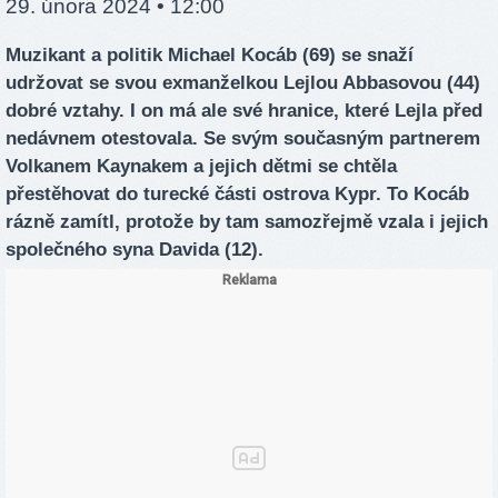
29. února 2024 • 12:00
Muzikant a politik Michael Kocáb (69) se snaží
udržovat se svou exmanželkou Lejlou Abbasovou (44)
dobré vztahy. I on má ale své hranice, které Lejla před
nedávnem otestovala. Se svým současným partnerem
Volkanem Kaynakem a jejich dětmi se chtěla
přestěhovat do turecké části ostrova Kypr. To Kocáb
rázně zamítl, protože by tam samozřejmě vzala i jejich
společného syna Davida (12).