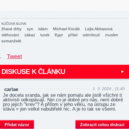
KLÍČOVÁ SLOVA:
žhavé drby
syn
islám
Michael Kocáb
Lejla Abbasová
stěhování
zákaz
turek
Kypr
přítel
odmítnutí
muslim
exmanželé
.
Tweet
DISKUSE K ČLÁNKU
1. 3. 2024 , 11:40
carlae
Je docela sranda, jak se nám pomalu ale jistě všichni ti
aktivisti odkopávají. Njn co je dobré pro nás, není dobré
pro jejich "krev"? A přitom v jeho věku, na ústupu ze
sláva = jen velké nabubřelé nic. A je to tak se všemi.
Přidat názor
Zobrazit celou diskuzi