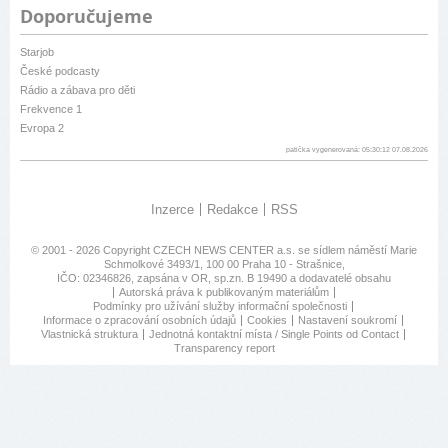
Doporučujeme
Starjob
České podcasty
Rádio a zábava pro děti
Frekvence 1
Evropa 2
patička vygenerovaná: 05:30:12 07.08.2026
Inzerce
Redakce
RSS
© 2001 - 2026 Copyright
CZECH NEWS CENTER a.s.
se sídlem náměstí Marie
Schmolkové 3493/1, 100 00 Praha 10 - Strašnice,
IČO: 02346826, zapsána v OR, sp.zn. B 19490 a dodavatelé obsahu
Autorská práva k publikovaným materiálům
Podmínky pro užívání služby informační společnosti
Informace o zpracování osobních údajů
Cookies
Nastavení soukromí
Vlastnická struktura
Jednotná kontaktní místa / Single Points od Contact
Transparency report