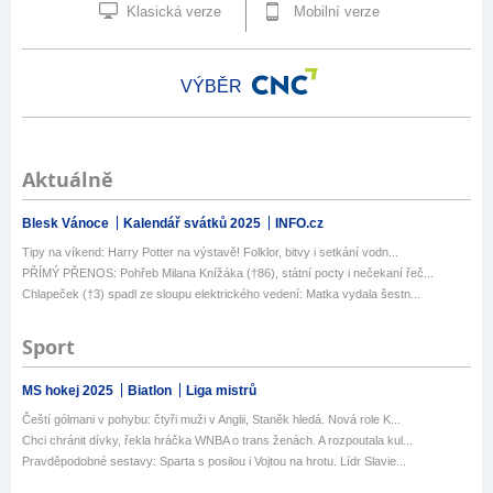
Klasická verze
Mobilní verze
VÝBĚR
Aktuálně
Blesk Vánoce
Kalendář svátků 2025
INFO.cz
Tipy na víkend: Harry Potter na výstavě! Folklor, bitvy i setkání vodn...
PŘÍMÝ PŘENOS: Pohřeb Milana Knížáka (†86), státní pocty i nečekaní řeč...
Chlapeček (†3) spadl ze sloupu elektrického vedení: Matka vydala šestn...
Sport
MS hokej 2025
Biatlon
Liga mistrů
Čeští gólmani v pohybu: čtyři muži v Anglii, Staněk hledá. Nová role K...
Chci chránit dívky, řekla hráčka WNBA o trans ženách. A rozpoutala kul...
Pravděpodobné sestavy: Sparta s posilou i Vojtou na hrotu. Lídr Slavie...