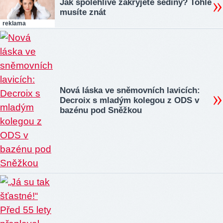
Jak spolehlivě zakryjete šediny? Tohle
musíte znát
reklama
Nová láska ve sněmovních lavicích:
Decroix s mladým kolegou z ODS v
bazénu pod Sněžkou