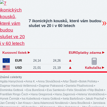
7 ikonických kousků, které vám budou
slušet ve 20 i v 60 letech
Kurzovní lístek
EUROplatby zdarma
EUR
24,14
24,26
USD
21,01
21,19
Kalkulačka
Známé celebrity
Agáta Hanychová
•
Anna K.
•
Anna Slováčková
•
Artur Štaidl
•
Bolek Polívka
•
Dagmar Havlová-Veškrnová
•
Dagmar Patrasová
•
Daniela Písařovicová
•
Dominika Gottová
•
Eva Burešová
•
Eva Samková
•
Felix Slováček
•
Filip Blažek
•
František Ringo Čech
•
Hana Gregorová
•
Hana Zagorová
•
Helena Vondráčková
•
Hynek Čermák
•
Iva Kubelková
•
Ivana Gottová
•
Iveta Bartošová
•
Jakub Prachař
•
Jan Čenský
•
Jan Kraus
•
Jana Adamcová Nováková
•
Jana Boušková
•
Jaroslava