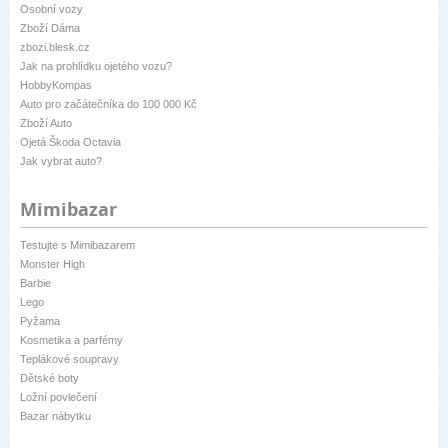
Osobní vozy
Zboží Dáma
zbozi.blesk.cz
Jak na prohlídku ojetého vozu?
HobbyKompas
Auto pro začátečníka do 100 000 Kč
Zboží Auto
Ojetá Škoda Octavia
Jak vybrat auto?
Mimibazar
Testujte s Mimibazarem
Monster High
Barbie
Lego
Pyžama
Kosmetika a parfémy
Teplákové soupravy
Dětské boty
Ložní povlečení
Bazar nábytku