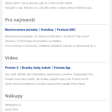
Úpal a úžeh: Jak je poznat a jak se z nich rychle vyléčit
Parazité v nás: Kterým se u nás líbí a kde v našem těle je můžeme nají...
Pro nejmenší
Mourissonova poradna
Komiksy
Festival ABC
Mourrisonova poradna: Je zdravé si čistit pleť v 11 letech? Jak na to?
Ukázka z GTA 6 bude mít premiéru na Netflixu
Forza Horizon 6 (recenze): Oblíbené arkádové závody se přesouvají do u...
Video
Prostor X
Branky, body, kokoti
Fortuna liga
Sex, fetiš, BDSM, ale i přednášky, workshopy a market. Organizátor Pra...
Hradec hrál velice dobře, ale kvalita soupeře byla znát. Prohra na hři...
Závěr tiskové konference nového sportovního kanálu Prima Sport
Nákupy
hledejceny.cz
Zboží Živě