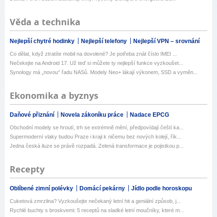
Věda a technika
Nejlepší chytré hodinky
Nejlepší telefony
Nejlepší VPN – srovnání
Co dělat, když ztratíte mobil na dovolené? Je potřeba znát číslo IMEI ...
Nečekejte na Android 17. Už teď si můžete ty nejlepší funkce vyzkoušet...
Synology má „novou“ řadu NASů. Modely Neo+ lákají výkonem, SSD a vyměn...
Ekonomika a byznys
Daňové přiznání
Novela zákoníku práce
Nadace EPCG
Obchodní modely se hroutí, trh se extrémně mění, předpovídají čeští ka...
Supermoderní vlaky budou Praze i kraji k ničemu bez nových kolejí, řík...
Jedna česká iluze se právě rozpadá. Zelená transformace je pojistkou p...
Recepty
Oblíbené zimní polévky
Domácí pekárny
Jídlo podle horoskopu
Cuketová zmrzlina? Vyzkoušejte nečekaný letní hit a geniální způsob, j...
Rychlé buchty s broskvemi: 5 receptů na sladké letní moučníky, které m...