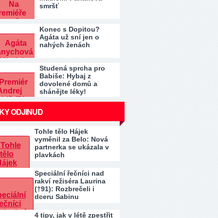
smršť
Konec s Dopitou?
Agáta už sní jen o
nahých ženách
Studená sprcha pro
Babiše: Hybaj z
dovolené domů a
shánějte léky!
KY ODJINUD
Tohle tělo Hájek
vyměnil za Belo: Nová
partnerka se ukázala v
plavkách
Speciální řečníci nad
rakví režiséra Laurina
(†91): Rozbrečeli i
dceru Sabinu
4 tipy, jak v létě zpestřit