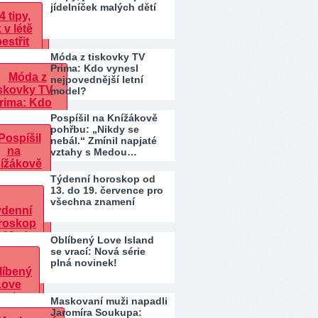
jídelníček malých dětí
Móda z tiskovky TV
Prima: Kdo vynesl
nejpovednější letní
model?
Pospíšil na Knížákově
pohřbu: „Nikdy se
nebál.“ Zmínil napjaté
vztahy s Medou…
Týdenní horoskop od
13. do 19. července pro
všechna znamení
Oblíbený Love Island
se vrací: Nová série
plná novinek!
Maskovaní muži napadli
Jaromíra Soukupa: