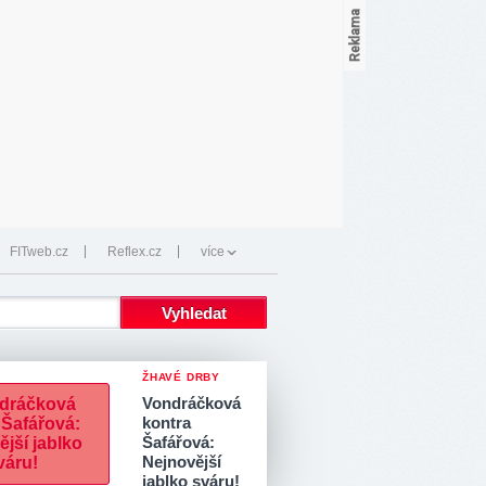
FITweb.cz
Reflex.cz
více
ŽHAVÉ DRBY
Vondráčková
kontra
Šafářová:
Nejnovější
jablko sváru!