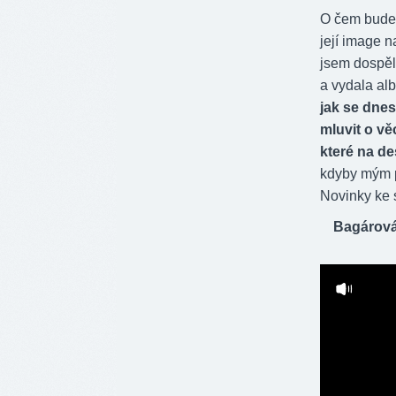
O čem bude 
její image n
jsem dospělá
a vydala al
jak se dnes
mluvit o vě
které na de
kdyby mým p
Novinky ke 
Bagárová