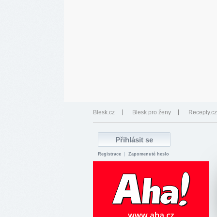
Blesk.cz
Blesk pro ženy
Recepty.cz
Registrace
|
Zapomenuté heslo