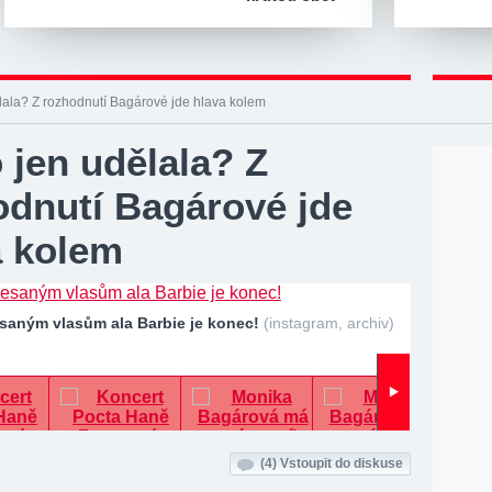
lala? Z rozhodnutí Bagárové jde hlava kolem
 jen udělala? Z
odnutí Bagárové jde
a kolem
saným vlasům ala Barbie je konec!
(instagram, archiv)
(4)
Vstoupit do diskuse