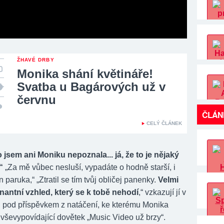
ŽHAVÉ DRBY
Monika shání květináře!
Svatba u Bagárových už v
červnu
ČLÁN
CELÝ ČLÁNEK
 jsem ani Moniku nepoznala... já, že to je nějaký
“
„Za mě vůbec nesluší, vypadáte o hodně starší, i
n paruka,“ „Ztratil se tím tvůj obličej panenky.
Velmi
nantní vzhled, který se k tobě nehodí
,“ vzkazují jí v
 pod příspěvkem z natáčení, ke kterému Monika
 vševypovídající dovětek „Music Video už brzy“.