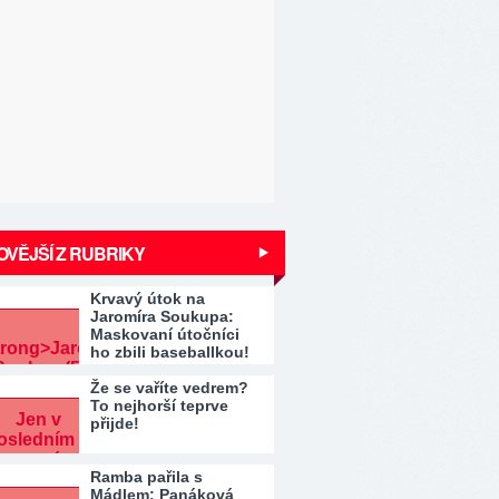
VĚJŠÍ Z RUBRIKY
Krvavý útok na
Jaromíra Soukupa:
Maskovaní útočníci
ho zbili baseballkou!
Že se vaříte vedrem?
To nejhorší teprve
přijde!
Ramba pařila s
Mádlem: Panáková