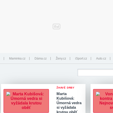
Maminka.cz
Dáma.cz
Ženy.cz
iSport.cz
Auto.cz
ŽHAVÉ DRBY
Marta
Kubišová:
Úmorná vedra
si vyžádala
krutou oběť