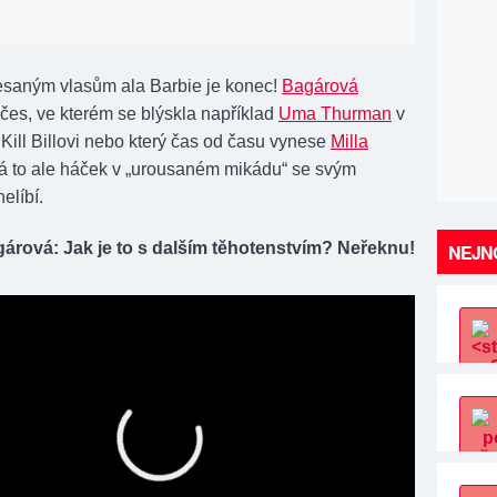
saným vlasům ala Barbie je konec!
Bagárová
účes, ve kterém se blýskla například
Uma Thurman
v
Kill Billovi nebo který čas od času vynese
Milla
á to ale háček v „urousaném mikádu“ se svým
elíbí.
árová: Jak je to s dalším těhotenstvím? Neřeknu!
NEJNO