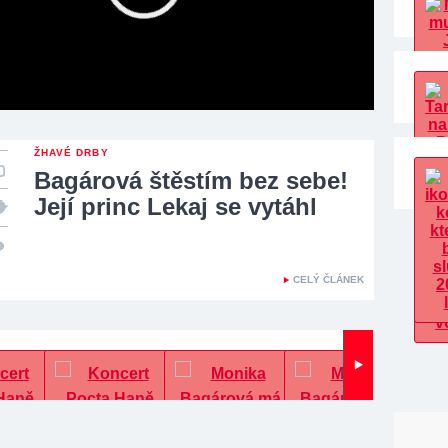
ŽHAVÉ DRBY
Bagárová štěstím bez sebe!
Její princ Lekaj se vytáhl
CELÝ ČLÁNEK