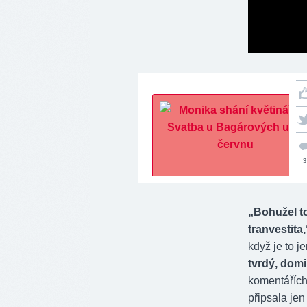
3
„Bohužel to
tranvestita,
když je to je
tvrdý, domi
komentářích
připsala jen