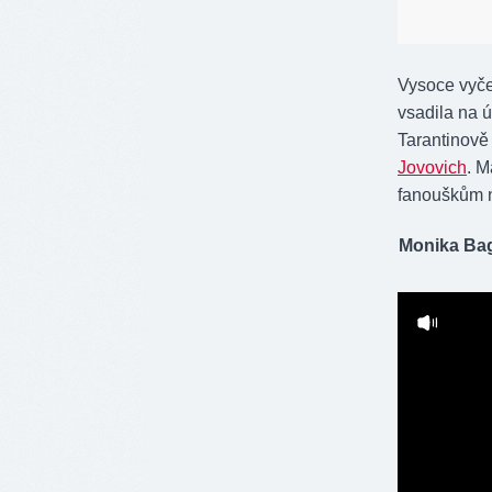
Vysoce vyče
vsadila na 
Tarantinově 
Jovovich
. M
fanouškům n
Monika Bag