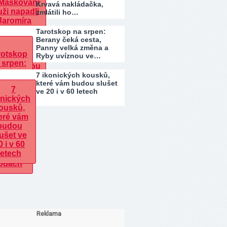
Krvavá nakládačka,
zmlátili ho…
Tarotskop na srpen:
Berany čeká cesta,
Panny velká změna a
Ryby uvíznou ve…
7 ikonických kousků,
které vám budou slušet
ve 20 i v 60 letech