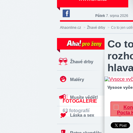
Pátek
7. srpna 2026
Deník
Aha!
Ahaonline.cz
>
Žhavé drby
>
Co to jen udě
na
Facebooku
Co to
rozh
Žhavé drby
hlav
Maléry
Vysoce vyče
Musíte vědět!
FOTOGALERIE
63 fotografií
Láska a sex
Retro skandály