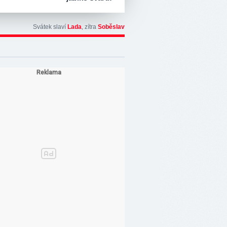
Svátek slaví
Lada
, zítra
Soběslav