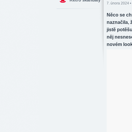
7. února 2024 •
Něco se ch
naznačila, 
jistě potěš
něj nesnese
novém looku