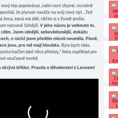
nový klip pojednávat, zatím není zřejmé, nicméně
apovídá, že plynule naváže na svůj nový styl. „Teď
 žena, která má dítě, něčím si v životě prošla
bum nazvané Silnější.
V jeho názvu je vetknuto to,
 cítím. Jsem silnější, sebevědomější, dokážu
cech, o nichž jsem předtím mluvit neuměla. Písně,
sce jsou, pro mě mají hloubku.
Byla bych ráda,
osluchačům také něco předaly,“ řekla například pro
své současné tvorbě.
 skrývá bříško: Pravda o těhotenství s Leonem!