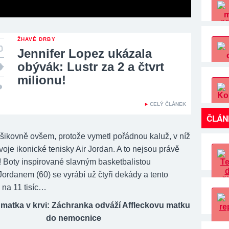
ŽHAVÉ DRBY
Jennifer Lopez ukázala
obývák: Lustr za 2 a čtvrt
milionu!
CELÝ ČLÁNEK
ČLÁN
ikovně ovšem, protože vymetl pořádnou kaluž, v níž
voje ikonické tenisky Air Jordan. A to nejsou právě
! Boty inspirované slavným basketbalistou
ordanem (60) se vyrábí už čtyři dekády a tento
 na 11 tisíc…
matka v krvi: Záchranka odváží Affleckovu matku
do nemocnice