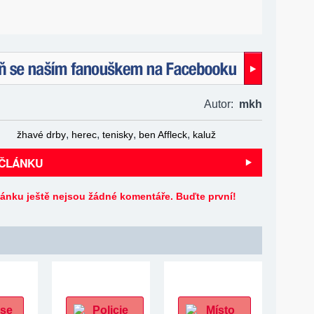
naším fanouškem na Facebooku!
Autor:
mkh
,
,
,
,
žhavé drby
herec
tenisky
ben Affleck
kaluž
 ČLÁNKU
lánku ještě nejsou žádné komentáře. Buďte první!