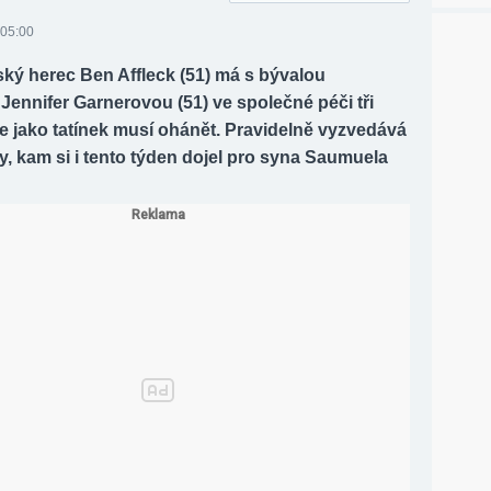
 05:00
ký herec Ben Affleck (51) má s bývalou
ennifer Garnerovou (51) ve společné péči tři
 se jako tatínek musí ohánět. Pravidelně vyzvedává
ly, kam si i tento týden dojel pro syna Saumuela