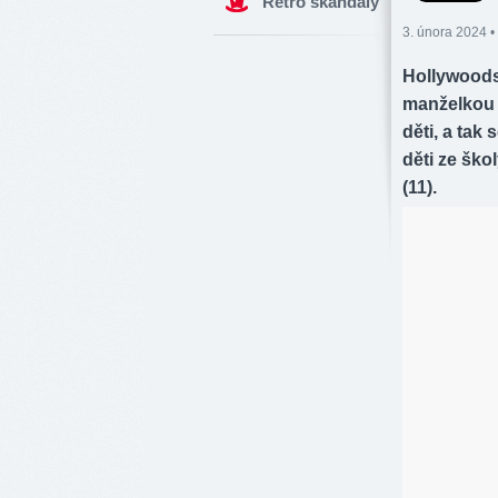
Retro skandály
3. února 2024 •
Hollywoods
manželkou J
děti, a tak
děti ze ško
(11).