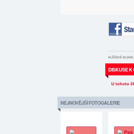
Staňte se 
KLÍČOVÁ SLOVA:
DISKUSE K
U tohoto č
NEJNOVĚJŠÍ FOTOGALERIE