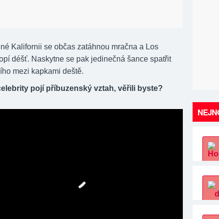
unné Kalifornii se občas zatáhnou mračna a Los
opí déšť. Naskytne se pak jedinečná šance spatřit
cího mezi kapkami deště.
elebrity pojí příbuzenský vztah, věřili byste?
NEJNO