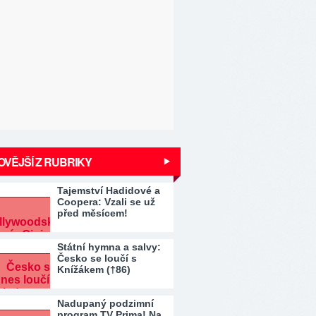
VĚJŠÍ Z RUBRIKY
Tajemství Hadidové a
Coopera: Vzali se už
před měsícem!
Státní hymna a salvy:
Česko se loučí s
Knížákem (†86)
Nadupaný podzimní
program TV Prima! Na