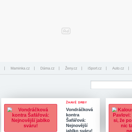
Maminka.cz
Dáma.cz
Ženy.cz
iSport.cz
Auto.cz
ŽHAVÉ DRBY
Vondráčková
kontra
Šafářová:
Nejnovější
jablko sváru!