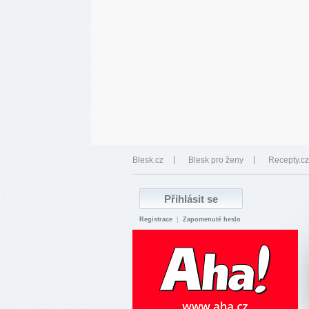
Blesk.cz
Blesk pro ženy
Recepty.cz
Registrace
|
Zapomenuté heslo