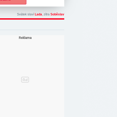
Svátek slaví
Lada
, zítra
Soběslav