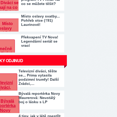
co se můžete těšit?
Místo oslavy svatby...
Pohřeb otce (†91)
Laurinové!
Překvapení TV Nova!
Legendární seriál se
vrací
KY ODJINUD
Televizní diváci, těšte
se... Prima vytasila
podzimní trumfy! Další
Zrádci,…
Bývalá reportérka Novy
Maurerová: Neustálý
boj o lásku s LP
4 tipy, jak v létě zpestřit