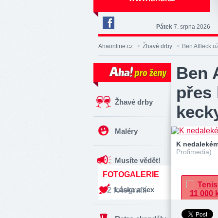
Pátek
7. srpna 2026
Deník
Aha!
Ahaonline.cz
>
Žhavé drby
>
Ben Affleck u
na
Facebooku
Ben A
přes 
Žhavé drby
kecky
Maléry
K nedalekém
Profimedia)
Musíte vědět!
FOTOGALERIE
Láska a sex
32 fotografií