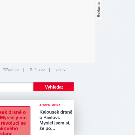
FITweb.cz
Reflex.cz
více
ŽHAVÉ DRBY
Kalousek drsně
o Pavlovi:
Myslel jsem si,
že po…