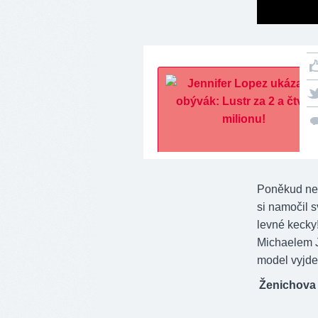
Poněkud neš
si namočil s
levné kecky
Michaelem J
model vyjde
Ženichova 