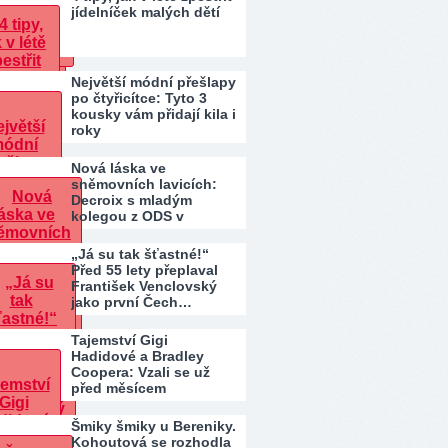
jídelníček malých dětí
Největší módní přešlapy
po čtyřicítce: Tyto 3
kousky vám přidají kila i
roky
Nová láska ve
sněmovních lavicích:
Decroix s mladým
kolegou z ODS v
bazénu pod…
„Já su tak šťastné!“
Před 55 lety přeplaval
František Venclovský
jako první Čech…
Tajemství Gigi
Hadidové a Bradley
Coopera: Vzali se už
před měsícem
Šmiky šmiky u Bereniky.
Kohoutová se rozhodla