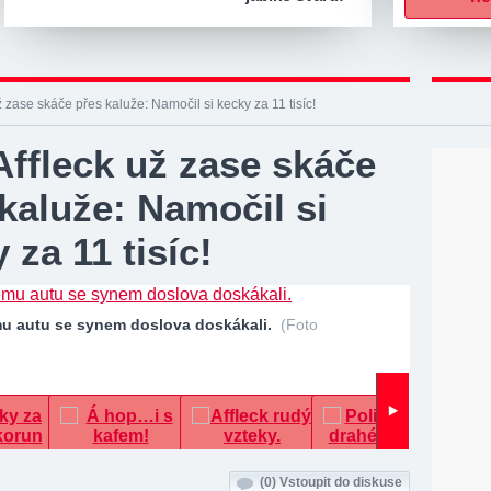
ž zase skáče přes kaluže: Namočil si kecky za 11 tisíc!
ffleck už zase skáče
kaluže: Namočil si
 za 11 tisíc!
u autu se synem doslova doskákali.
(Foto
(0)
Vstoupit do diskuse