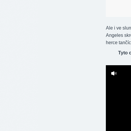
Ale i ve sl
Angeles skr
herce tančí
Tyto c