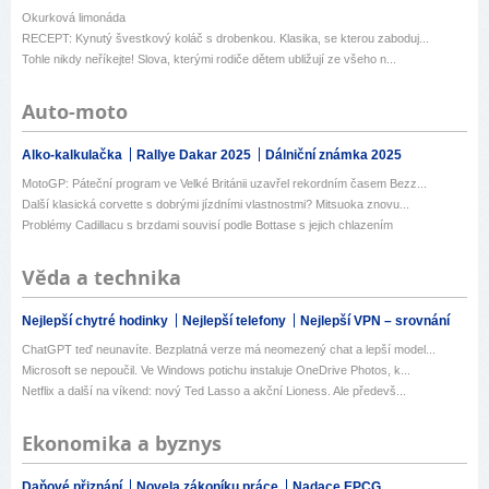
Okurková limonáda
RECEPT: Kynutý švestkový koláč s drobenkou. Klasika, se kterou zaboduj...
Tohle nikdy neříkejte! Slova, kterými rodiče dětem ubližují ze všeho n...
Auto-moto
Alko-kalkulačka
Rallye Dakar 2025
Dálniční známka 2025
MotoGP: Páteční program ve Velké Británii uzavřel rekordním časem Bezz...
Další klasická corvette s dobrými jízdními vlastnostmi? Mitsuoka znovu...
Problémy Cadillacu s brzdami souvisí podle Bottase s jejich chlazením
Věda a technika
Nejlepší chytré hodinky
Nejlepší telefony
Nejlepší VPN – srovnání
ChatGPT teď neunavíte. Bezplatná verze má neomezený chat a lepší model...
Microsoft se nepoučil. Ve Windows potichu instaluje OneDrive Photos, k...
Netflix a další na víkend: nový Ted Lasso a akční Lioness. Ale předevš...
Ekonomika a byznys
Daňové přiznání
Novela zákoníku práce
Nadace EPCG