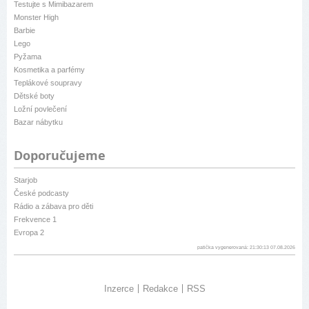
Testujte s Mimibazarem
Monster High
Barbie
Lego
Pyžama
Kosmetika a parfémy
Teplákové soupravy
Dětské boty
Ložní povlečení
Bazar nábytku
Doporučujeme
Starjob
České podcasty
Rádio a zábava pro děti
Frekvence 1
Evropa 2
patička vygenerovaná: 21:30:13 07.08.2026
Inzerce
Redakce
RSS