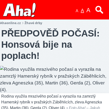
A
A
A
Ahaonline.cz
Žhavé drby
PŘEDPOVĚĎ POČASÍ:
Honsová bije na
poplach!
Rodina využila mrazivého počasí a vyrazila na zamrzlý
Hamerský rybník v pražských Záběhlicích, zleva Agneszka
(35), Martin (36), Gerda (2), Oliver (4).
• Foto Aha! – Jakub