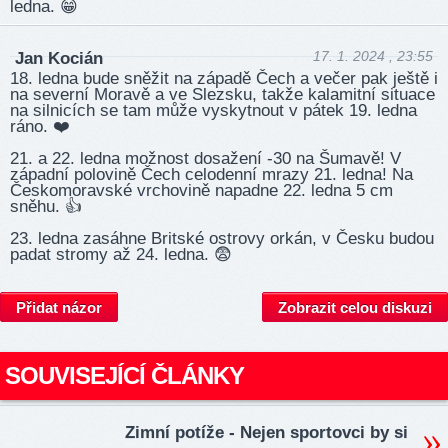
ledna. 😁
17. 1. 2024 , 23:55
Jan Kocián
18. ledna bude sněžit na západě Čech a večer pak ještě i
na severní Moravě a ve Slezsku, takže kalamitní situace
na silnicích se tam může vyskytnout v pátek 19. ledna
ráno. ❤️‍
21. a 22. ledna možnost dosažení -30 na Šumavě! V
západní polovině Čech celodenní mrazy 21. ledna! Na
Českomoravské vrchovině napadne 22. ledna 5 cm
sněhu. 👍
23. ledna zasáhne Britské ostrovy orkán, v Česku budou
padat stromy až 24. ledna. 😨
Přidat názor
Zobrazit celou diskuzi
SOUVISEJÍCÍ ČLÁNKY
Zimní potíže - Nejen sportovci by si