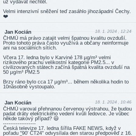
už vydávat nechtěl.
Velmi intenzivní sněžení teď zasáhlo jihozápadní Čechy.
❤️‍
18. 1. 2024 , 12:24
Jan Kocián
ČHMÚ má právo zatajit velmi špatnou kvalitu ovzduší.
Proto tohoto práva často využívá a občany neinformuje
ani na sociálních sítích.
Včera 17. ledna bylo v Karviné 178 µg/m³ velmi
rizikového prachu velikostní kategorie PM2.5... v
civilizovaných státech začíná špatná kvalita ovzduší na
50 µg/m³ PM2.5
Brzy ráno bylo cca 17 µg/m³... během několika hodin to
10násobně vystoupalo.
18. 1. 2024 , 10:46
Jan Kocián
ČHMÚ varoval přehnanou červenou výstrahou, že budou
padat dráty elektrického vedení kvůli ledovce. Je vůbec
někde takový případ? 😃
------------------
Česká televize 17. ledna šířila FAKE NEWS, když v
pořadu "90′ ČT24" odvysílala den starou předpověď z 16.