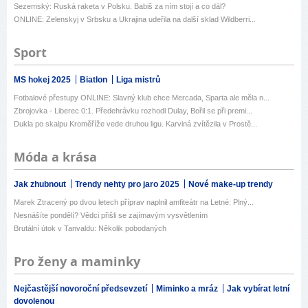
Sezemský: Ruská raketa v Polsku. Babiš za ním stojí a co dál?
ONLINE: Zelenskyj v Srbsku a Ukrajina udeřila na další sklad Wildberri...
Sport
MS hokej 2025
Biatlon
Liga mistrů
Fotbalové přestupy ONLINE: Slavný klub chce Mercada, Sparta ale měla n...
Zbrojovka - Liberec 0:1. Předehrávku rozhodl Dulay, Bořil se při premi...
Dukla po skalpu Kroměříže vede druhou ligu. Karviná zvítězila v Prostě...
Móda a krása
Jak zhubnout
Trendy nehty pro jaro 2025
Nové make-up trendy
Marek Ztracený po dvou letech příprav naplnil amfiteátr na Letné: Plný...
Nesnášíte pondělí? Vědci přišli se zajímavým vysvětlením
Brutální útok v Tanvaldu: Několik pobodaných
Pro ženy a maminky
Nejčastější novoroční předsevzetí
Miminko a mráz
Jak vybírat letní
dovolenou