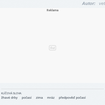
Autor:
vet
KLÍČOVÁ SLOVA:
žhavé drby
počasí
zima
mráz
předpověď počasí