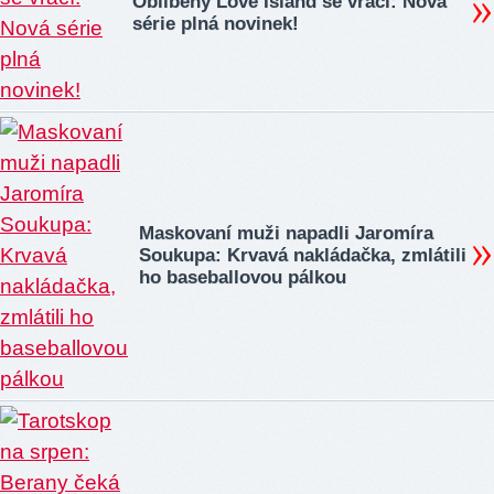
Oblíbený Love Island se vrací: Nová
série plná novinek!
Maskovaní muži napadli Jaromíra
Soukupa: Krvavá nakládačka, zmlátili
ho baseballovou pálkou