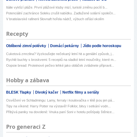
Itálie vyklízí pláže. První plážové kluby mizí, turisté změnu pocítí b...
Potenciální zachránce Soleku zrušil nabídku. Zadlužené solární společn...
V bratislavské rafinerii Slovnaft hořela nádrž, výbuch otřásl okolím
Recepty
Oblíbené zimní polévky
Domácí pekárny
Jídlo podle horoskopu
Cuketová zmrzlina? Vyzkoušejte nečekaný letní hit a geniální způsob, j...
Rychlé buchty s broskvemi: 5 receptů na sladké letní moučníky, které m...
Oopsie bread: Proteinové pečivo lehké jako obláček zvládnete připravit...
Hobby a zábava
BLESK Tlapky
Divoký kačer
Netflix filmy a seriály
Osvěžení ve Schladmingu: Lamy, ferraty i koulovačka v létě jsou jen pá...
Tipy na víkend: Harry Potter na výstavě! Folklor, bitvy i setkání vodn...
Přibývá paniky na dovolené: Vnuka paní Soni v hotelu poštípaly štěnice...
Pro generaci Z