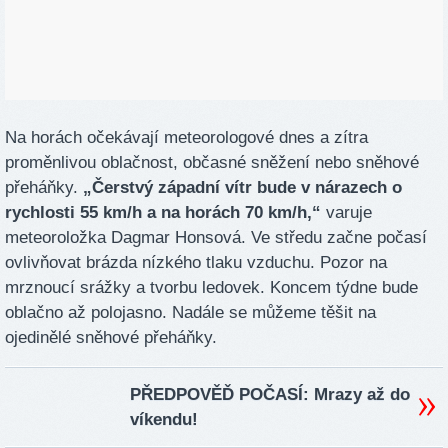
Na horách očekávají meteorologové dnes a zítra
proměnlivou oblačnost, občasné sněžení nebo sněhové
přeháňky.
„Čerstvý západní vítr bude v nárazech o
rychlosti 55 km/h a na horách 70 km/h,“
varuje
meteoroložka Dagmar Honsová. Ve středu začne počasí
ovlivňovat brázda nízkého tlaku vzduchu. Pozor na
mrznoucí srážky a tvorbu ledovek. Koncem týdne bude
oblačno až polojasno. Nadále se můžeme těšit na
ojedinělé sněhové přeháňky.
PŘEDPOVĚĎ POČASÍ: Mrazy až do
víkendu!