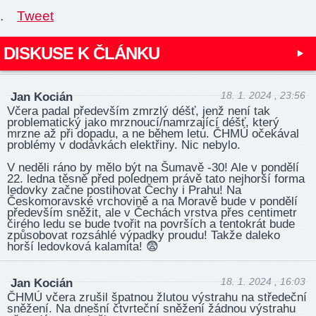
.
Tweet
DISKUSE K ČLÁNKU
18. 1. 2024 , 23:56
Jan Kocián
Včera padal především zmrzlý déšť, jenž není tak
problematický jako mrznoucí/namrzající déšť, který
mrzne až při dopadu, a ne během letu. ČHMÚ očekával
problémy v dodávkách elektřiny. Nic nebylo.
V neděli ráno by mělo být na Šumavě -30! Ale v pondělí
22. ledna těsně před polednem právě tato nejhorší forma
ledovky začne postihovat Čechy i Prahu! Na
Českomoravské vrchovině a na Moravě bude v pondělí
především sněžit, ale v Čechách vrstva přes centimetr
čirého ledu se bude tvořit na površích a tentokrát bude
způsobovat rozsáhlé výpadky proudu! Takže daleko
horší ledovková kalamita! 😨
18. 1. 2024 , 16:03
Jan Kocián
ČHMÚ včera zrušil špatnou žlutou výstrahu na středeční
sněžení. Na dnešní čtvrteční sněžení žádnou výstrahu