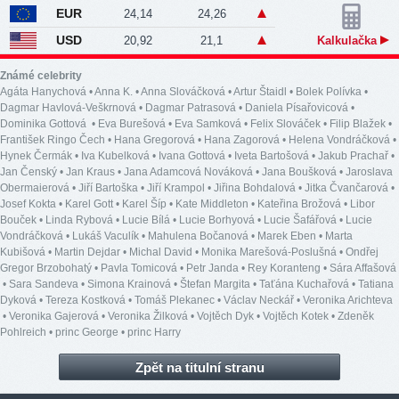
EUR
24,14
24,26
USD
20,92
21,1
Kalkulačka
Známé celebrity
Agáta Hanychová
•
Anna K.
•
Anna Slováčková
•
Artur Štaidl
•
Bolek Polívka
•
Dagmar Havlová-Veškrnová
•
Dagmar Patrasová
•
Daniela Písařovicová
•
Dominika Gottová
•
Eva Burešová
•
Eva Samková
•
Felix Slováček
•
Filip Blažek
•
František Ringo Čech
•
Hana Gregorová
•
Hana Zagorová
•
Helena Vondráčková
•
Hynek Čermák
•
Iva Kubelková
•
Ivana Gottová
•
Iveta Bartošová
•
Jakub Prachař
•
Jan Čenský
•
Jan Kraus
•
Jana Adamcová Nováková
•
Jana Boušková
•
Jaroslava
Obermaierová
•
Jiří Bartoška
•
Jiří Krampol
•
Jiřina Bohdalová
•
Jitka Čvančarová
•
Josef Kokta
•
Karel Gott
•
Karel Šíp
•
Kate Middleton
•
Kateřina Brožová
•
Libor
Bouček
•
Linda Rybová
•
Lucie Bílá
•
Lucie Borhyová
•
Lucie Šafářová
•
Lucie
Vondráčková
•
Lukáš Vaculík
•
Mahulena Bočanová
•
Marek Eben
•
Marta
Kubišová
•
Martin Dejdar
•
Michal David
•
Monika Marešová-Poslušná
•
Ondřej
Gregor Brzobohatý
•
Pavla Tomicová
•
Petr Janda
•
Rey Koranteng
•
Sára Affašová
•
Sara Sandeva
•
Simona Krainová
•
Štefan Margita
•
Taťána Kuchařová
•
Tatiana
Dyková
•
Tereza Kostková
•
Tomáš Plekanec
•
Václav Neckář
•
Veronika Arichteva
•
Veronika Gajerová
•
Veronika Žilková
•
Vojtěch Dyk
•
Vojtěch Kotek
•
Zdeněk
Pohlreich
•
princ George
•
princ Harry
Zpět na titulní stranu