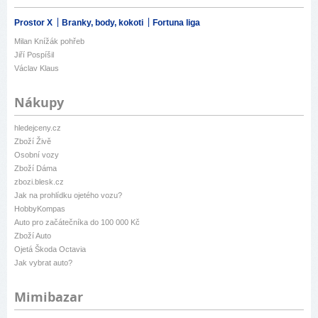
Prostor X
Branky, body, kokoti
Fortuna liga
Milan Knížák pohřeb
Jiří Pospíšil
Václav Klaus
Nákupy
hledejceny.cz
Zboží Živě
Osobní vozy
Zboží Dáma
zbozi.blesk.cz
Jak na prohlídku ojetého vozu?
HobbyKompas
Auto pro začátečníka do 100 000 Kč
Zboží Auto
Ojetá Škoda Octavia
Jak vybrat auto?
Mimibazar