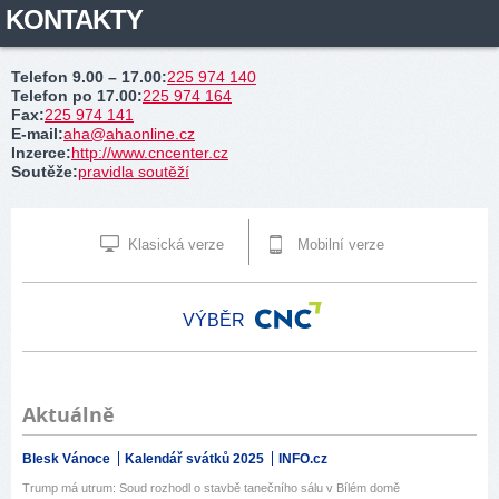
KONTAKTY
Telefon 9.00 – 17.00
:
225 974 140
Telefon po 17.00
:
225 974 164
Fax
:
225 974 141
E-mail
:
aha@ahaonline.cz
Inzerce
:
http://www.cncenter.cz
Soutěže
:
pravidla soutěží
Klasická verze
Mobilní verze
VÝBĚR
Aktuálně
Blesk Vánoce
Kalendář svátků 2025
INFO.cz
Trump má utrum: Soud rozhodl o stavbě tanečního sálu v Bílém domě