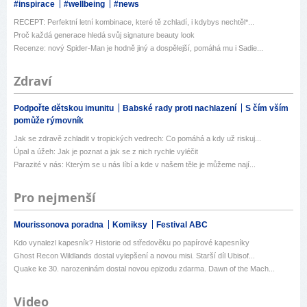
#inspirace
#wellbeing
#news
RECEPT: Perfektní letní kombinace, které tě zchladí, i kdybys nechtěl*...
Proč každá generace hledá svůj signature beauty look
Recenze: nový Spider-Man je hodně jiný a dospělejší, pomáhá mu i Sadie...
Zdraví
Podpořte dětskou imunitu
Babské rady proti nachlazení
S čím vším
pomůže rýmovník
Jak se zdravě zchladit v tropických vedrech: Co pomáhá a kdy už riskuj...
Úpal a úžeh: Jak je poznat a jak se z nich rychle vyléčit
Parazité v nás: Kterým se u nás líbí a kde v našem těle je můžeme nají...
Pro nejmenší
Mourissonova poradna
Komiksy
Festival ABC
Kdo vynalezl kapesník? Historie od středověku po papírové kapesníky
Ghost Recon Wildlands dostal vylepšení a novou misi. Starší díl Ubisof...
Quake ke 30. narozeninám dostal novou epizodu zdarma. Dawn of the Mach...
Video