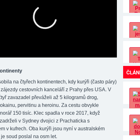
kontinenty
ČLÁN
bila na čtyřech kontinentech, kdy kurýři (často páry)
e zájezdy cestovních kanceláří z Prahy přes USA. V
tyř zavazadel převáželi až 5 kilogramů drog,
okainu, pervitinu a heroinu. Za cestu obvykle
norář 150 tisíc. Klec spadla v roce 2017, když
 zadrželi v Sydney dvojici z Prachaticka s
m v kufrech. Oba kurýři jsou nyní v australském
je soud poslal na osm let.