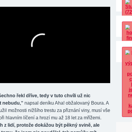
echno řekl dříve, tedy v tuto chvíli už nic
t nebudu,“
napsal deníku Aha! obžalovaný Boura. A
užil možnosti nižšího trestu za přiznání viny, musí vše
při hlavním líčení a hrozí mu až 18 let za mřížemi.
 z lidí, protože dokážou být pěkný svině, ale