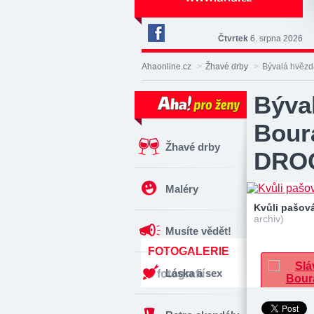
Čtvrtek
6. srpna 2026
Deník
Aha!
Ahaonline.cz
>
Žhavé drby
>
Bývalá hvěz
na
Facebooku
Býva
Bour
Žhavé drby
DROG
Maléry
Kvůli pašov
archiv)
Musíte vědět!
FOTOGALERIE
Láska a sex
6 fotografií