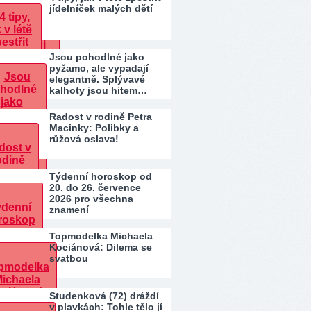
jídelníček malých dětí
Jsou pohodlné jako
pyžamo, ale vypadají
elegantně. Splývavé
kalhoty jsou hitem…
Radost v rodině Petra
Macinky: Polibky a
růžová oslava!
Týdenní horoskop od
20. do 26. července
2026 pro všechna
znamení
Topmodelka Michaela
Kociánová: Dilema se
svatbou
Studenková (72) dráždí
v plavkách: Tohle tělo jí