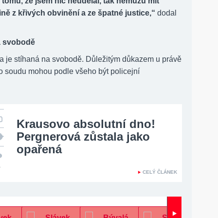
tomu, že jsem nic neudělal, tak nemůžu mít
ině z křivých obvinění a ze špatné justice,“
dodal
na svobodě
a je stíhaná na svobodě. Důležitým důkazem u právě
ho soudu mohou podle všeho být policejní
Krausovo absolutní dno!
Pergnerová zůstala jako
opařená
4
CELÝ ČLÁNEK