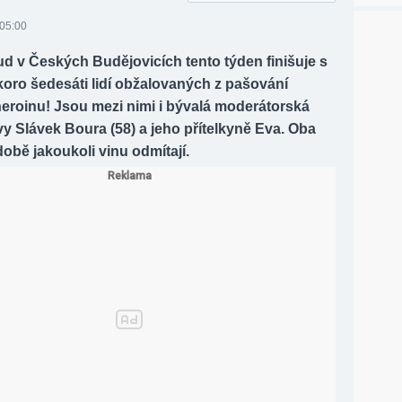
 05:00
d v Českých Budějovicích tento týden finišuje s
koro šedesáti lidí obžalovaných z pašování
heroinu! Jsou mezi nimi i bývalá moderátorská
y Slávek Boura (58) a jeho přítelkyně Eva. Oba
obě jakoukoli vinu odmítají.