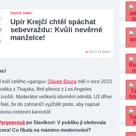
ŽHAVÉ DRBY
Upír Krejčí chtěl spáchat
sebevraždu: Kvůli nevěrné
manželce!
7
CELÝ ČLÁNEK
ací
 tvář celého »gangu«
Slávek Boura
měl v roce 2015
otika z Thajska, třetí převoz z Los Angeles
 zrušili. Moderátor veškerá obvinění odmítá. Už dříve
řekl, že do zahraničí vyjížděl proto, aby napsal
novou cestovní kancelář.
Pergnerová
po Slavíkovi: V publiku ji sledovala
cera! Co říkala na mámino moderování?