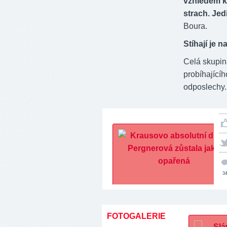
vzhledem k 
strach. Jed
Boura.
Stíhají je 
Celá skupin
probíhající
odposlechy.
3
FOTOGALERIE