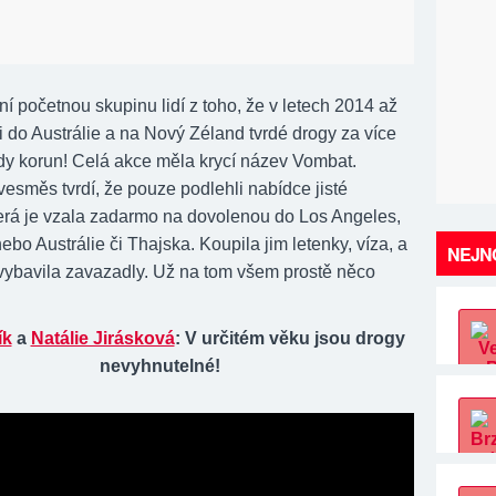
í početnou skupinu lidí z toho, že v letech 2014 až
 do Austrálie a na Nový Zéland tvrdé drogy za více
rdy korun! Celá akce měla krycí název Vombat.
vesměs tvrdí, že pouze podlehli nabídce jisté
terá je vzala zadarmo na dovolenou do Los Angeles,
bo Austrálie či Thajska. Koupila jim letenky, víza, a
NEJNO
vybavila zavazadly. Už na tom všem prostě něco
ík
a
Natálie Jirásková
: V určitém věku jsou drogy
nevyhnutelné!