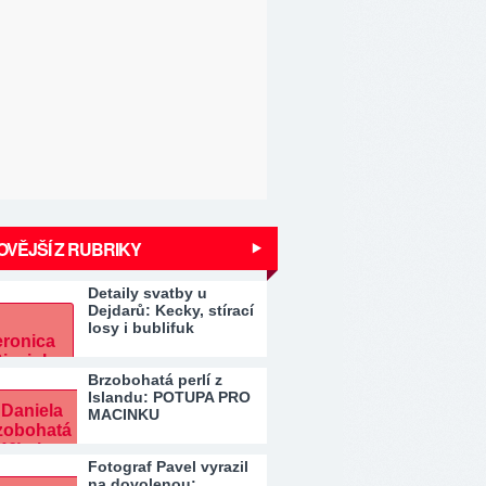
VĚJŠÍ Z RUBRIKY
Detaily svatby u
Dejdarů: Kecky, stírací
losy i bublifuk
Brzobohatá perlí z
Islandu: POTUPA PRO
MACINKU
Fotograf Pavel vyrazil
na dovolenou: