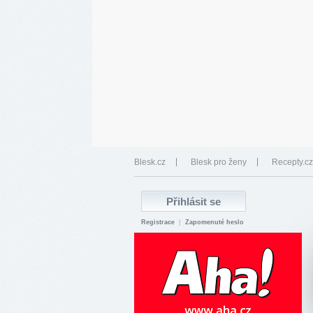
Blesk.cz
Blesk pro ženy
Recepty.cz
Registrace
|
Zapomenuté heslo