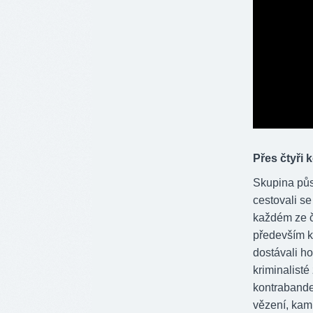
Přes čtyři 
Skupina půso
cestovali s
každém ze č
především k
dostávali ho
kriminalisté
kontrabande
vězení, kam 