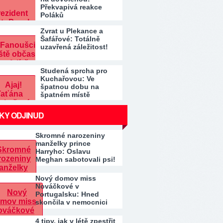
Překvapivá reakce
Poláků
Zvrat u Plekance a
Šafářové: Totálně
uzavřená záležitost!
Studená sprcha pro
Kuchařovou: Ve
špatnou dobu na
špatném místě
KY ODJINUD
Skromné narozeniny
manželky prince
Harryho: Oslavu
Meghan sabotovali psi!
Místo…
Nový domov miss
Nováčkové v
Portugalsku: Hned
skončila v nemocnici
4 tipy, jak v létě zpestřit