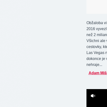
Obžaloba vin
2016 vyvezli
než 2 milia
Všichni ale 
cestovky, k
Las Vegas ne
dokonce je 
nehraje...
Adam Miš