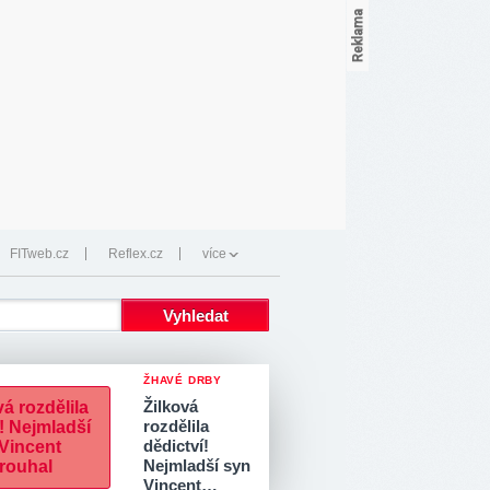
FITweb.cz
Reflex.cz
více
ŽHAVÉ DRBY
Žilková
rozdělila
dědictví!
Nejmladší syn
Vincent…