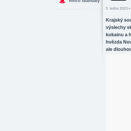
Retro skandály
5. ledna 2023 •
Krajský sou
výslechy s
kokainu a 
hvězda Nov
ale dlouhod