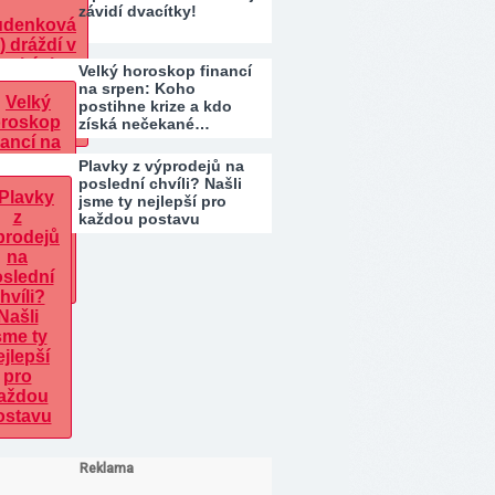
závidí dvacítky!
Velký horoskop financí
na srpen: Koho
postihne krize a kdo
získá nečekané…
Plavky z výprodejů na
poslední chvíli? Našli
jsme ty nejlepší pro
každou postavu