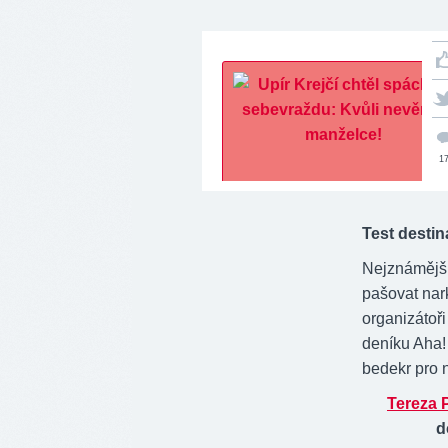
1
Test destin
Nejznámější
pašovat nark
organizátoři
deníku Aha! 
bedekr pro 
Tereza 
d