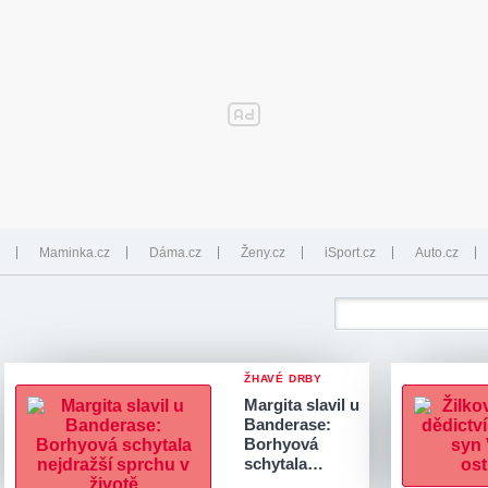
Maminka.cz
Dáma.cz
Ženy.cz
iSport.cz
Auto.cz
ŽHAVÉ DRBY
Margita slavil u
Banderase:
Borhyová
schytala…