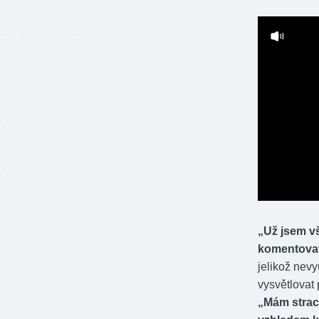
„Už jsem vš
komentova
jelikož nevy
vysvětlovat 
„Mám strach