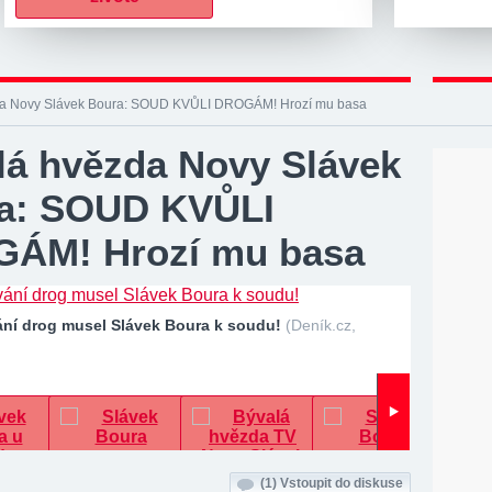
da Novy Slávek Boura: SOUD KVŮLI DROGÁM! Hrozí mu basa
lá hvězda Novy Slávek
a: SOUD KVŮLI
ÁM! Hrozí mu basa
ání drog musel Slávek Boura k soudu!
(Deník.cz,
(1)
Vstoupit do diskuse